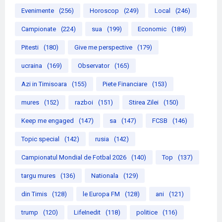
Evenimente
(256)
Horoscop
(249)
Local
(246)
Campionate
(224)
sua
(199)
Economic
(189)
Pitesti
(180)
Give me perspective
(179)
ucraina
(169)
Observator
(165)
Azi in Timisoara
(155)
Piete Financiare
(153)
mures
(152)
razboi
(151)
Stirea Zilei
(150)
Keep me engaged
(147)
sa
(147)
FCSB
(146)
Topic special
(142)
rusia
(142)
Campionatul Mondial de Fotbal 2026
(140)
Top
(137)
targu mures
(136)
Nationala
(129)
din Timis
(128)
le Europa FM
(128)
ani
(121)
trump
(120)
LifeInedit
(118)
politice
(116)