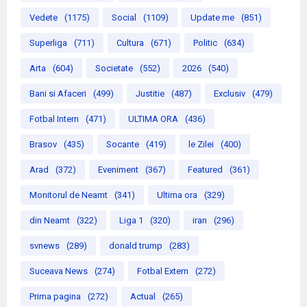
Vedete
(1175)
Social
(1109)
Update me
(851)
Superliga
(711)
Cultura
(671)
Politic
(634)
Arta
(604)
Societate
(552)
2026
(540)
Bani si Afaceri
(499)
Justitie
(487)
Exclusiv
(479)
Fotbal Intern
(471)
ULTIMA ORA
(436)
Brasov
(435)
Socante
(419)
le Zilei
(400)
Arad
(372)
Eveniment
(367)
Featured
(361)
Monitorul de Neamt
(341)
Ultima ora
(329)
din Neamt
(322)
Liga 1
(320)
iran
(296)
svnews
(289)
donald trump
(283)
Suceava News
(274)
Fotbal Extern
(272)
Prima pagina
(272)
Actual
(265)