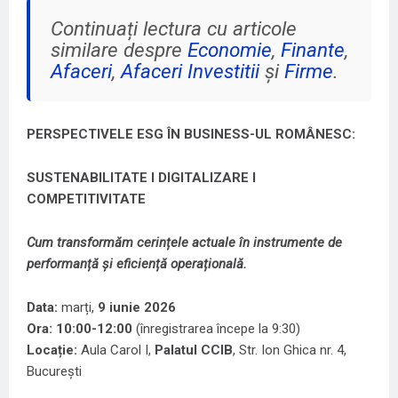
Continuați lectura cu articole
similare despre
Economie
,
Finante
,
Afaceri
,
Afaceri Investitii
și
Firme
.
PERSPECTIVELE ESG ÎN BUSINESS-UL ROMÂNESC:
SUSTENABILITATE I DIGITALIZARE I
COMPETITIVITATE
Cum transformăm cerințele actuale
î
n instrumente de
performanță și eficiență operațională.
Data:
marți,
9 iunie
2026
Ora:
10:00-12:00
(înregistrarea începe la 9:30)
Locație:
Aula Carol I,
Palatul CCIB
, Str. Ion Ghica nr. 4,
București