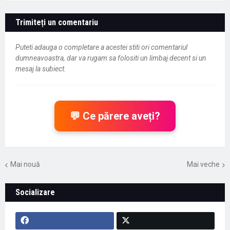
Trimiteți un comentariu
Puteti adauga o completare a acestei stiti ori comentariul
dumneavoastra, dar va rugam sa folositi un limbaj decent si un
mesaj la subiect.
💬 Ce părere aveți?
Mai nouă
Mai veche
Socializare