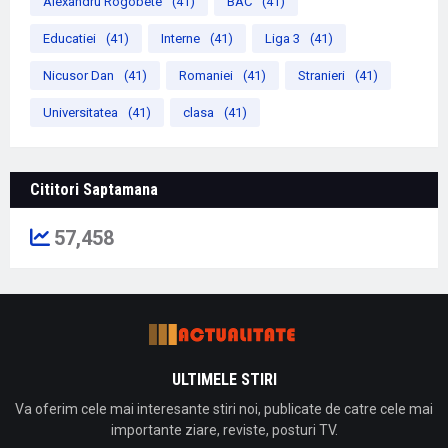
Alexandru Rogobete
(41)
BAC
(41)
Educatiei
(41)
Interne
(41)
Liga 3
(41)
Nicusor Dan
(41)
Romaniei
(41)
Stranieri
(41)
Universitatea
(41)
clasa
(41)
Cititori Saptamana
57,458
ULTIMELE STIRI
Va oferim cele mai interesante stiri noi, publicate de catre cele mai
importante ziare, reviste, posturi TV.