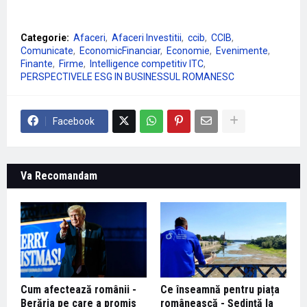
Categorie:
Afaceri
Afaceri Investitii
ccib
CCIB
Comunicate
EconomicFinanciar
Economie
Evenimente
Finante
Firme
Intelligence competitiv ITC
PERSPECTIVELE ESG IN BUSINESSUL ROMANESC
Facebook
Va Recomandam
Cum afectează românii -
Ce înseamnă pentru piața
Berăria pe care a promis
românească - Ședință la