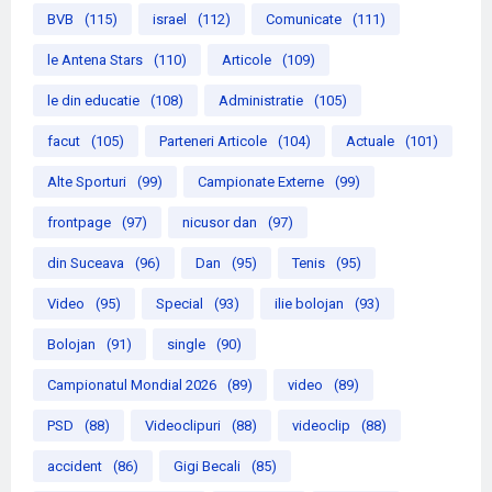
BVB
(115)
israel
(112)
Comunicate
(111)
le Antena Stars
(110)
Articole
(109)
le din educatie
(108)
Administratie
(105)
facut
(105)
Parteneri Articole
(104)
Actuale
(101)
Alte Sporturi
(99)
Campionate Externe
(99)
frontpage
(97)
nicusor dan
(97)
din Suceava
(96)
Dan
(95)
Tenis
(95)
Video
(95)
Special
(93)
ilie bolojan
(93)
Bolojan
(91)
single
(90)
Campionatul Mondial 2026
(89)
video
(89)
PSD
(88)
Videoclipuri
(88)
videoclip
(88)
accident
(86)
Gigi Becali
(85)