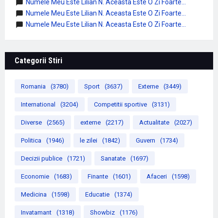
Numele Meu Este Lilian N. Aceasta Este O Zi Foarte...
Numele Meu Este Lilian N. Aceasta Este O Zi Foarte...
Numele Meu Este Lilian N. Aceasta Este O Zi Foarte...
Categorii Stiri
Romania
(3780)
Sport
(3637)
Externe
(3449)
International
(3204)
Competitii sportive
(3131)
Diverse
(2565)
externe
(2217)
Actualitate
(2027)
Politica
(1946)
le zilei
(1842)
Guvern
(1734)
Decizii publice
(1721)
Sanatate
(1697)
Economie
(1683)
Finante
(1601)
Afaceri
(1598)
Medicina
(1598)
Educatie
(1374)
Invatamant
(1318)
Showbiz
(1176)