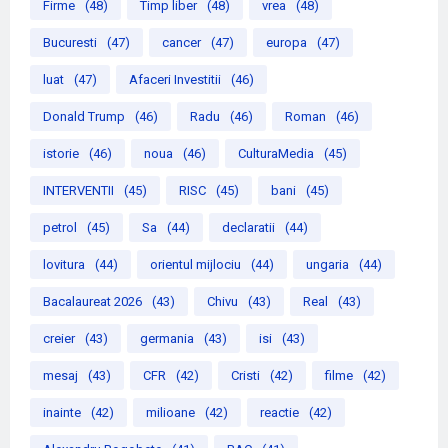
Firme
(48)
Timp liber
(48)
vrea
(48)
Bucuresti
(47)
cancer
(47)
europa
(47)
luat
(47)
Afaceri Investitii
(46)
Donald Trump
(46)
Radu
(46)
Roman
(46)
istorie
(46)
noua
(46)
CulturaMedia
(45)
INTERVENTII
(45)
RISC
(45)
bani
(45)
petrol
(45)
Sa
(44)
declaratii
(44)
lovitura
(44)
orientul mijlociu
(44)
ungaria
(44)
Bacalaureat 2026
(43)
Chivu
(43)
Real
(43)
creier
(43)
germania
(43)
isi
(43)
mesaj
(43)
CFR
(42)
Cristi
(42)
filme
(42)
inainte
(42)
milioane
(42)
reactie
(42)