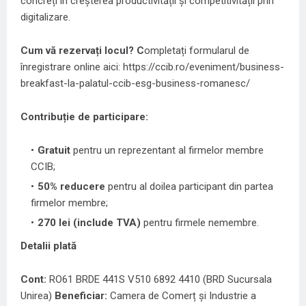
concreți în creșterea productivității și competitivității prin
digitalizare.
Cum vă rezervați locul? C
ompletați formularul de
înregistrare online aici: https://ccib.ro/eveniment/business-
breakfast-la-palatul-ccib-esg-business-romanesc/
Contribuție de participare:
Gratuit
pentru un reprezentant al firmelor membre
CCIB;
50% reducere
pentru al doilea participant din partea
firmelor membre;
270 lei (include TVA)
pentru firmele nemembre.
Detalii plată
Cont:
RO61 BRDE 441S V510 6892 4410 (BRD Sucursala
Unirea)
Beneficiar:
Camera de Comerț și Industrie a