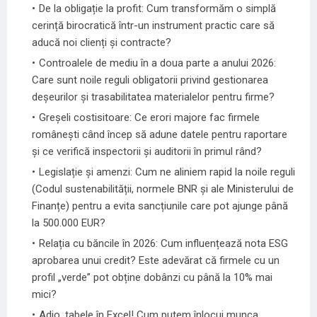
De la obligație la profit: Cum transformăm o simplă
cerință birocratică într-un instrument practic care să
aducă noi clienți și contracte?
Controalele de mediu în a doua parte a anului 2026:
Care sunt noile reguli obligatorii privind gestionarea
deșeurilor și trasabilitatea materialelor pentru firme?
Greșeli costisitoare: Ce erori majore fac firmele
românești când încep să adune datele pentru raportare
și ce verifică inspectorii și auditorii în primul rând?
Legislație și amenzi: Cum ne aliniem rapid la noile reguli
(Codul sustenabilității, normele BNR și ale Ministerului de
Finanțe) pentru a evita sancțiunile care pot ajunge până
la 500.000 EUR?
Relația cu băncile în 2026: Cum influențează nota ESG
aprobarea unui credit? Este adevărat că firmele cu un
profil „verde” pot obține dobânzi cu până la 10% mai
mici?
Adio, tabele în Excel! Cum putem înlocui munca