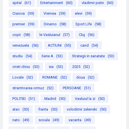
spital
(61)
Entertainment
(60)
vladimir putin
(60)
Craiova
(59)
Vremea
(59)
elevi
(59)
premier
(59)
Dinamo
(58)
Sport Life
(58)
copii
(58)
le Vasluianul
(57)
Cluj
(56)
venezuela
(56)
ACTIUNI
(55)
cand
(54)
studiu
(54)
Serie A
(53)
Strategii in sanatate
(53)
cristi chivu
(53)
sia
(53)
2025
(52)
Locale
(52)
ROMANE
(52)
doua
(52)
stramtoarea ormuz
(52)
PERSOANE
(51)
POLITIEI
(51)
Madrid
(50)
Vasluiul la zi
(50)
atac
(50)
franta
(50)
volodimir zelenski
(50)
nato
(49)
scoala
(49)
vacanta
(49)