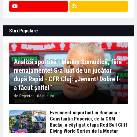
Stiri Populare
Analiză sportivă - Marius Șumudică, fără
menajamente! S-a luat de un jucător
după Rapid - CFR Cluj: „Jenant! Dobre l-
a făcut șnitel”
de
Reporter
-
03 august
Eveniment important în România -
Constantin Popovici, de la CSM
Bacău, a câștigat etapa Red Bull Cliff
Diving World Series de la Mostar