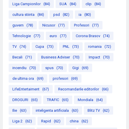
Liga Campionilor
(84)
SUA
(84)
clip
(84)
cultura stiinta
(84)
psd
(82)
ia
(80)
guvern
(78)
Nicusor
(77)
Profesori
(77)
Tehnologie
(77)
euro
(77)
Corona Brasov
(74)
TV
(74)
Cupa
(73)
PNL
(73)
romania
(72)
Becali
(71)
Business Adviser
(70)
Impact
(70)
incendiu
(70)
spus
(70)
Gigi
(69)
de ultima ora
(69)
profesori
(69)
LifeEntertaiment
(67)
Recomandarile editorilor
(66)
DROGURI
(65)
TRAFIC
(65)
Mondiala
(64)
Ilie
(63)
inteligenta artificiala
(63)
Blitz TV
(62)
Liga 2
(62)
Rapid
(62)
china
(62)