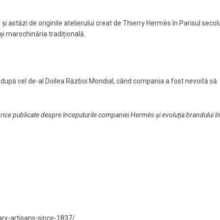
 astăzi de originile atelierului creat de Thierry Hermès în Parisul secolu
și marochinăria tradițională.
i după cel de-al Doilea Război Mondial, când compania a fost nevoită să
storice publicate despre începuturile companiei Hermès și evoluția brandului î
y-artisans-since-1837/