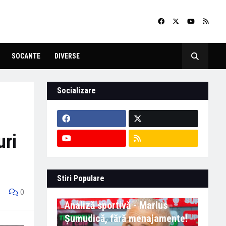
SOCANTE
DIVERSE
Socializare
uri
Stiri Populare
0
Analiză sportivă - Marius
Șumudică, fără menajamente!