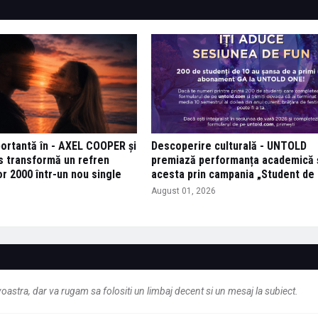
ortantă în - AXEL COOPER și
Descoperire culturală - UNTOLD
s transformă un refren
premiază performanța academică ș
lor 2000 într-un nou single
acesta prin campania „Student de 
August 01, 2026
6
astra, dar va rugam sa folositi un limbaj decent si un mesaj la subiect.