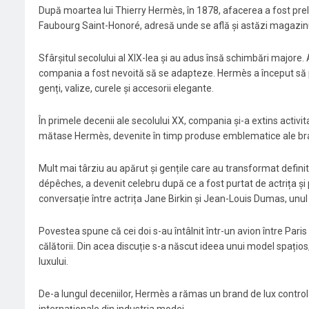
După moartea lui Thierry Hermès, în 1878, afacerea a fost pre
Faubourg Saint-Honoré, adresă unde se află și astăzi magazin
Sfârșitul secolului al XIX-lea și au adus însă schimbări majore. 
compania a fost nevoită să se adapteze. Hermès a început să pro
genți, valize, curele și accesorii elegante.
În primele decenii ale secolului XX, compania și-a extins activit
mătase Hermès, devenite în timp produse emblematice ale bra
Mult mai târziu au apărut și gențile care au transformat defini
dépêches, a devenit celebru după ce a fost purtat de actrița și p
conversație între actrița Jane Birkin și Jean-Louis Dumas, unu
Povestea spune că cei doi s-au întâlnit într-un avion între Paris
călătorii. Din acea discuție s-a născut ideea unui model spațios,
luxului.
De-a lungul deceniilor, Hermès a rămas un brand de lux contro
internaționale din industria modei.