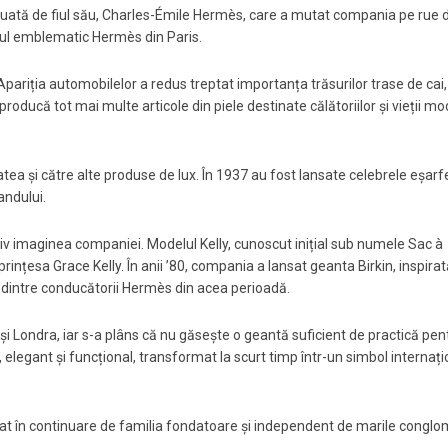
luată de fiul său, Charles-Émile Hermès, care a mutat compania pe rue 
ul emblematic Hermès din Paris.
Apariția automobilelor a redus treptat importanța trăsurilor trase de cai, 
ducă tot mai multe articole din piele destinate călătoriilor și vieții mo
atea și către alte produse de lux. În 1937 au fost lansate celebrele eșarf
ndului.
tiv imaginea companiei. Modelul Kelly, cunoscut inițial sub numele Sac à
rințesa Grace Kelly. În anii ’80, compania a lansat geanta Birkin, inspirat
l dintre conducătorii Hermès din acea perioadă.
 și Londra, iar s-a plâns că nu găsește o geantă suficient de practică pen
 elegant și funcțional, transformat la scurt timp într-un simbol internați
lat în continuare de familia fondatoare și independent de marile congl