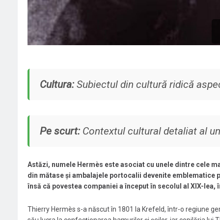
Cultura:
Subiectul din cultură ridică aspec
Pe scurt:
Contextul cultural detaliat al u
Astăzi, numele Hermès este asociat cu unele dintre cele mai 
din mătase și ambalajele portocalii devenite emblematice pe
însă că povestea companiei a început în secolul al XIX-lea, în
Thierry Hermès s-a născut în 1801 la Krefeld, într-o regiune ger