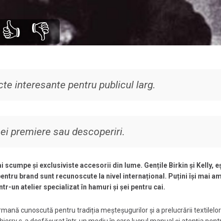
👍
👎
te interesante pentru publicul larg.
nei premiere sau descoperiri.
scumpe și exclusiviste accesorii din lume. Gențile Birkin și Kelly, e
ntru brand sunt recunoscute la nivel internațional. Puțini își mai a
tr-un atelier specializat în hamuri și șei pentru cai.
mană cunoscută pentru tradiția meșteșugurilor și a prelucrării textilelor.