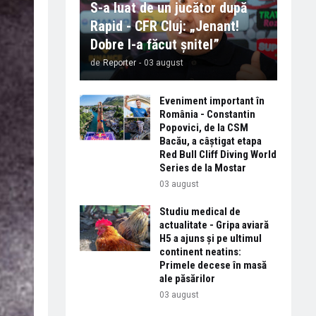
S-a luat de un jucător după
Rapid - CFR Cluj: „Jenant!
Dobre l-a făcut șnitel”
de
Reporter
-
03 august
Eveniment important în
România - Constantin
Popovici, de la CSM
Bacău, a câștigat etapa
Red Bull Cliff Diving World
Series de la Mostar
03 august
Studiu medical de
actualitate - Gripa aviară
H5 a ajuns și pe ultimul
continent neatins:
Primele decese în masă
ale păsărilor
03 august