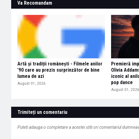
Va Recomandam
Artă și tradiții românești - Filmele anilor
Premieră imp
’90 care au prezis surprinzător de bine
Olivia Addam
lumea de azi
iconic al ani
pop dance
August 01, 2026
August 01, 202
Trimiteți un comentariu
Puteti adauga o completare a acestei stiti ori comentariul dumneavo