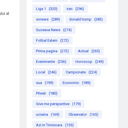
Liga 1
(320)
iran
(296)
lui al
svnews
(289)
donald trump
(283)
Suceava News
(274)
Fotbal Extern
(272)
Prima pagina
(272)
Actual
(265)
Evenimente
(256)
Horoscop
(249)
n
Local
(246)
Campionate
(224)
sua
(199)
Economic
(189)
Pitesti
(180)
Give me perspective
(179)
ucraina
(169)
Observator
(165)
Azi in Timisoara
(155)