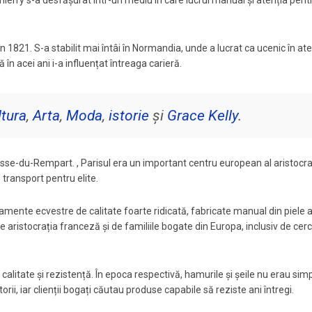
 Thierry s-a desfășurat într-un mediu în care lucrul manual și atenția pent
 1821. S-a stabilit mai întâi în Normandia, unde a lucrat ca ucenic în ate
în acei ani i-a influențat întreaga carieră.
ltura
,
Arta
,
Moda
,
istorie
și
Grace Kelly
.
asse-du-Rempart. , Parisul era un important centru european al aristocraț
 transport pentru elite.
amente ecvestre de calitate foarte ridicată, fabricate manual din piele 
 aristocrația franceză și de familiile bogate din Europa, inclusiv de cerc
calitate și rezistență. În epoca respectivă, hamurile și șeile nu erau sim
rii, iar clienții bogați căutau produse capabile să reziste ani întregi.