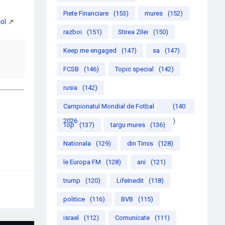
Piete Financiare
(153)
mures
(152)
razboi
(151)
Stirea Zilei
(150)
Keep me engaged
(147)
sa
(147)
FCSB
(146)
Topic special
(142)
rusia
(142)
Campionatul Mondial de Fotbal
(140
2026
)
Top
(137)
targu mures
(136)
Nationala
(129)
din Timis
(128)
le Europa FM
(128)
ani
(121)
trump
(120)
LifeInedit
(118)
politice
(116)
BVB
(115)
israel
(112)
Comunicate
(111)