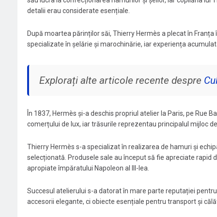
său lucra la confecționarea hamurilor și șeilor, iar copilăria lui
detalii erau considerate esențiale.
După moartea părinților săi, Thierry Hermès a plecat în Franța în
specializate în șelărie și marochinărie, iar experiența acumulată 
Explorați alte articole recente despre
Cu
În 1837, Hermès și-a deschis propriul atelier la Paris, pe Rue B
comerțului de lux, iar trăsurile reprezentau principalul mijloc de
Thierry Hermès s-a specializat în realizarea de hamuri și echip
selecționată. Produsele sale au început să fie apreciate rapid de
apropiate împăratului Napoleon al III-lea.
Succesul atelierului s-a datorat în mare parte reputației pentru 
accesorii elegante, ci obiecte esențiale pentru transport și călăto