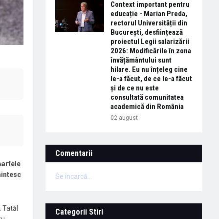
Context important pentru
educație - Marian Preda,
rectorul Universității din
București, desființează
proiectul Legii salarizării
2026: Modificările în zona
învățământului sunt
hilare. Eu nu înțeleg cine
le-a făcut, de ce le-a făcut
și de ce nu este
consultată comunitatea
academică din România
02 august
Comentarii
șarfele
mintesc
Se încarcă...
 Tatăl
Categorii Stiri