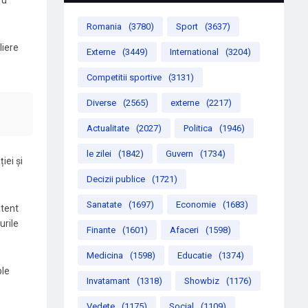
ru
Romania
(3780)
Sport
(3637)
liere
Externe
(3449)
International
(3204)
Competitii sportive
(3131)
Diverse
(2565)
externe
(2217)
Actualitate
(2027)
Politica
(1946)
le zilei
(1842)
Guvern
(1734)
iei și
Decizii publice
(1721)
Sanatate
(1697)
Economie
(1683)
atent
urile
Finante
(1601)
Afaceri
(1598)
Medicina
(1598)
Educatie
(1374)
ple
Invatamant
(1318)
Showbiz
(1176)
Vedete
(1175)
Social
(1109)