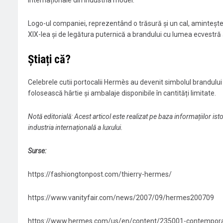
Logo-ul companiei, reprezentând o trăsură și un cal, amintește și
XIX-lea și de legătura puternică a brandului cu lumea ecvestră 
Știați că?
Celebrele cutii portocalii Hermès au devenit simbolul brandulu
folosească hârtie și ambalaje disponibile în cantități limitate.
Notă editorială: Acest articol este realizat pe baza informațiilor i
industria internațională a luxului.
Surse:
https://fashiongtonpost.com/thierry-hermes/
https://www.vanityfair.com/news/2007/09/hermes200709
https://www.hermes.com/us/en/content/235001-contemporar