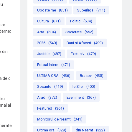
du
Update me
(851)
Superliga
(711)
Cultura
(671)
Politic
(634)
iar
derne:
Arta
(604)
Societate
(552)
2026
(540)
Bani si Afaceri
(499)
e din
Justitie
(487)
Exclusiv
(479)
Fotbal Intern
(471)
ULTIMA ORA
(436)
Brasov
(435)
ă de o
Socante
(419)
le Zilei
(400)
Arad
(372)
Eveniment
(367)
tru
onal al
Featured
(361)
Monitorul de Neamt
(341)
omerate
Ultima ora
(329)
din Neamt
(322)