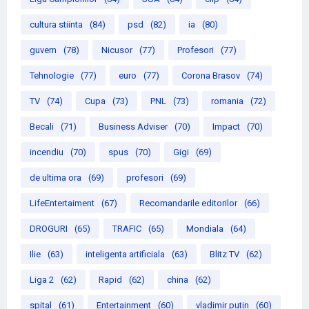
cultura stiinta
(84)
psd
(82)
ia
(80)
guvern
(78)
Nicusor
(77)
Profesori
(77)
Tehnologie
(77)
euro
(77)
Corona Brasov
(74)
TV
(74)
Cupa
(73)
PNL
(73)
romania
(72)
Becali
(71)
Business Adviser
(70)
Impact
(70)
incendiu
(70)
spus
(70)
Gigi
(69)
de ultima ora
(69)
profesori
(69)
LifeEntertaiment
(67)
Recomandarile editorilor
(66)
DROGURI
(65)
TRAFIC
(65)
Mondiala
(64)
Ilie
(63)
inteligenta artificiala
(63)
Blitz TV
(62)
Liga 2
(62)
Rapid
(62)
china
(62)
spital
(61)
Entertainment
(60)
vladimir putin
(60)