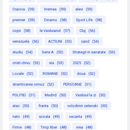
Craiova
(59)
Vremea
(59)
elevi
(59)
premier
(59)
Dinamo
(58)
Sport Life
(58)
copii
(58)
le Vasluianul
(57)
Cluj
(56)
venezuela
(56)
ACTIUNI
(55)
cand
(54)
studiu
(54)
Serie A
(53)
Strategii in sanatate
(53)
cristi chivu
(53)
sia
(53)
2025
(52)
Locale
(52)
ROMANE
(52)
doua
(52)
stramtoarea ormuz
(52)
PERSOANE
(51)
POLITIEI
(51)
Madrid
(50)
Vasluiul la zi
(50)
atac
(50)
franta
(50)
volodimir zelenski
(50)
nato
(49)
scoala
(49)
vacanta
(49)
Firme
(48)
Timp liber
(48)
vrea
(48)