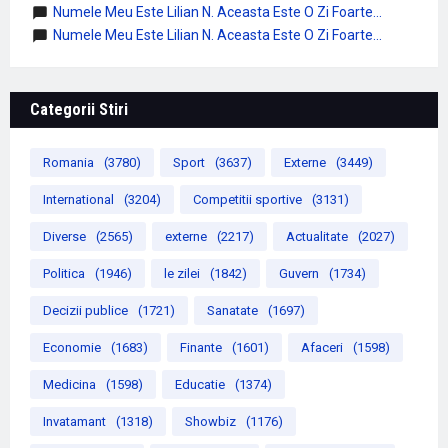
Numele Meu Este Lilian N. Aceasta Este O Zi Foarte...
Numele Meu Este Lilian N. Aceasta Este O Zi Foarte...
Categorii Stiri
Romania
(3780)
Sport
(3637)
Externe
(3449)
International
(3204)
Competitii sportive
(3131)
Diverse
(2565)
externe
(2217)
Actualitate
(2027)
Politica
(1946)
le zilei
(1842)
Guvern
(1734)
Decizii publice
(1721)
Sanatate
(1697)
Economie
(1683)
Finante
(1601)
Afaceri
(1598)
Medicina
(1598)
Educatie
(1374)
Invatamant
(1318)
Showbiz
(1176)