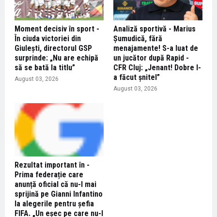
Moment decisiv în sport -
Analiză sportivă - Marius
În ciuda victoriei din
Șumudică, fără
Giulești, directorul GSP
menajamente! S-a luat de
surprinde: „Nu are echipă
un jucător după Rapid -
să se bată la titlu”
CFR Cluj: „Jenant! Dobre l-
a făcut șnitel”
August 03, 2026
August 03, 2026
Rezultat important în -
Prima federație care
anunță oficial că nu-l mai
sprijină pe Gianni Infantino
la alegerile pentru șefia
FIFA. „Un eşec pe care nu-l