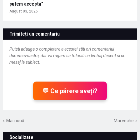
putem accepta”
August 03, 2026
Trimiteți un comentariu
Puteti adauga o completare a acestei stiti ori comentariul
dumneavoastra, dar va rugam sa folositi un limbaj decent si un
mesaj la subiect.
💬 Ce părere aveți?
Mai nouă
Mai veche
Socializare