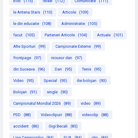
BVB
(115)
israel
(112)
Comunicate
(111)
le Antena Stars
(110)
Articole
(109)
le din educatie
(108)
Administratie
(105)
facut
(105)
Parteneri Articole
(104)
Actuale
(101)
Alte Sporturi
(99)
Campionate Externe
(99)
frontpage
(97)
nicusor dan
(97)
din Suceava
(96)
Dan
(95)
Tenis
(95)
Video
(95)
Special
(93)
ilie bolojan
(93)
Bolojan
(91)
single
(90)
Campionatul Mondial 2026
(89)
video
(89)
PSD
(88)
Videoclipuri
(88)
videoclip
(88)
accident
(86)
Gigi Becali
(85)
Liga Campionilor
(84)
SUA
(84)
clip
(84)