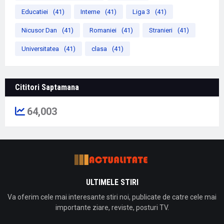
Educatiei
(41)
Interne
(41)
Liga 3
(41)
Nicusor Dan
(41)
Romaniei
(41)
Stranieri
(41)
Universitatea
(41)
clasa
(41)
Cititori Saptamana
64,003
ULTIMELE STIRI
Va oferim cele mai interesante stiri noi, publicate de catre cele mai
importante ziare, reviste, posturi TV.