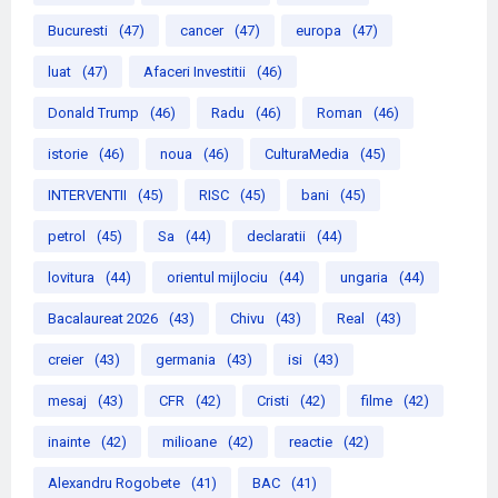
Bucuresti
(47)
cancer
(47)
europa
(47)
luat
(47)
Afaceri Investitii
(46)
Donald Trump
(46)
Radu
(46)
Roman
(46)
istorie
(46)
noua
(46)
CulturaMedia
(45)
INTERVENTII
(45)
RISC
(45)
bani
(45)
petrol
(45)
Sa
(44)
declaratii
(44)
lovitura
(44)
orientul mijlociu
(44)
ungaria
(44)
Bacalaureat 2026
(43)
Chivu
(43)
Real
(43)
creier
(43)
germania
(43)
isi
(43)
mesaj
(43)
CFR
(42)
Cristi
(42)
filme
(42)
inainte
(42)
milioane
(42)
reactie
(42)
Alexandru Rogobete
(41)
BAC
(41)