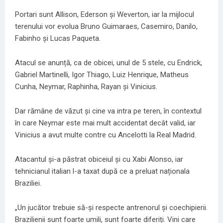
Portari sunt Allison, Ederson și Weverton, iar la mijlocul
terenului vor evolua Bruno Guimaraes, Casemiro, Danilo,
Fabinho și Lucas Paqueta.
Atacul se anunță, ca de obicei, unul de 5 stele, cu Endrick,
Gabriel Martinelli, Igor Thiago, Luiz Henrique, Matheus
Cunha, Neymar, Raphinha, Rayan și Vinicius.
Dar rămâne de văzut și cine va intra pe teren, în contextul
în care Neymar este mai mult accidentat decât valid, iar
Vinicius a avut multe contre cu Ancelotti la Real Madrid.
Atacantul și-a păstrat obiceiul și cu Xabi Alonso, iar
tehnicianul italian l-a taxat după ce a preluat naționala
Braziliei.
„Un jucător trebuie să-și respecte antrenorul și coechipierii.
Brazilienii sunt foarte umili, sunt foarte diferiți. Vini care