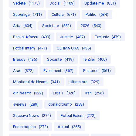
Vedete
(1175)
Social
(1109)
Update me
(851)
Superliga
(711)
Cultura
(671)
Politic
(634)
Arta
(604)
Societate
(552)
2026
(540)
Bani si Afaceri
(499)
Justitie
(487)
Exclusiv
(479)
Fotbal Intern
(471)
ULTIMA ORA
(436)
Brasov
(435)
Socante
(419)
le Zilei
(400)
Arad
(372)
Eveniment
(367)
Featured
(361)
Monitorul de Neamt
(341)
Ultima ora
(329)
din Neamt
(322)
Liga 1
(320)
iran
(296)
svnews
(289)
donald trump
(283)
Suceava News
(274)
Fotbal Extern
(272)
Prima pagina
(272)
Actual
(265)