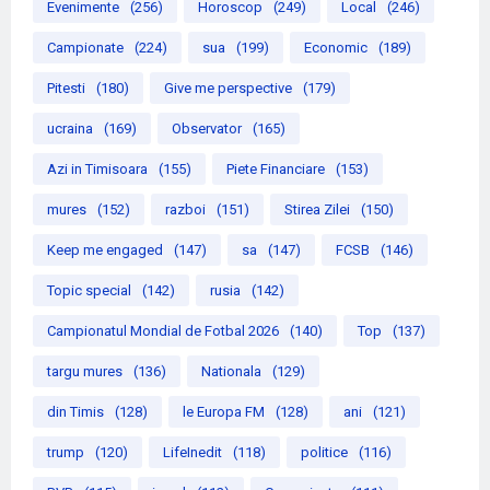
Evenimente
(256)
Horoscop
(249)
Local
(246)
Campionate
(224)
sua
(199)
Economic
(189)
Pitesti
(180)
Give me perspective
(179)
ucraina
(169)
Observator
(165)
Azi in Timisoara
(155)
Piete Financiare
(153)
mures
(152)
razboi
(151)
Stirea Zilei
(150)
Keep me engaged
(147)
sa
(147)
FCSB
(146)
Topic special
(142)
rusia
(142)
Campionatul Mondial de Fotbal 2026
(140)
Top
(137)
targu mures
(136)
Nationala
(129)
din Timis
(128)
le Europa FM
(128)
ani
(121)
trump
(120)
LifeInedit
(118)
politice
(116)