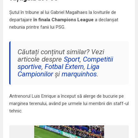
Șutul în tribune al lui Gabriel Magalhaes la loviturile de
departajare
în finala Champions League
a declanșat
nebunia printre fanii lui PSG.
Căutați conținut similar? Vezi
articole despre
Sport
,
Competitii
sportive
,
Fotbal Extern
,
Liga
Campionilor
și
marquinhos
.
Antrenorul Luis Enrique a început să alerge de bucurie pe
marginea terenului, având pe urmele lui membrii din staff-ul
tehnic.