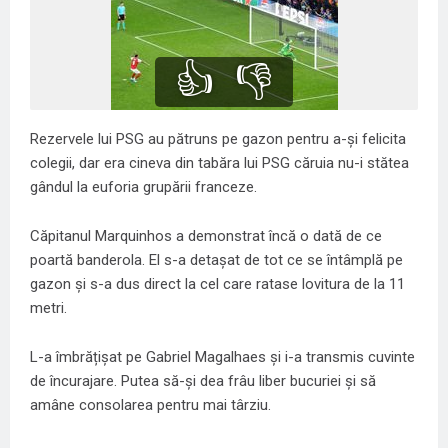
👍
👎
Rezervele lui PSG au pătruns pe gazon pentru a-și felicita
colegii, dar era cineva din tabăra lui PSG căruia nu-i stătea
gândul la euforia grupării franceze.
Căpitanul Marquinhos a demonstrat încă o dată de ce
poartă banderola. El s-a detașat de tot ce se întâmplă pe
gazon și s-a dus direct la cel care ratase lovitura de la 11
metri.
L-a îmbrățișat pe Gabriel Magalhaes și i-a transmis cuvinte
de încurajare. Putea să-și dea frâu liber bucuriei și să
amâne consolarea pentru mai târziu.