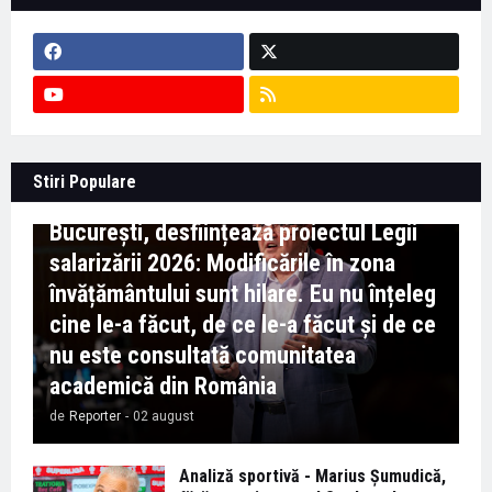
Context important pentru educație -
Stiri Populare
Marian Preda, rectorul Universității din
București, desființează proiectul Legii
salarizării 2026: Modificările în zona
învățământului sunt hilare. Eu nu înțeleg
cine le-a făcut, de ce le-a făcut și de ce
nu este consultată comunitatea
academică din România
de
Reporter
-
02 august
Analiză sportivă - Marius Șumudică,