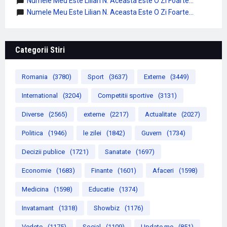
Numele Meu Este Lilian N. Aceasta Este O Zi Foarte...
Numele Meu Este Lilian N. Aceasta Este O Zi Foarte...
Categorii Stiri
Romania
(3780)
Sport
(3637)
Externe
(3449)
International
(3204)
Competitii sportive
(3131)
Diverse
(2565)
externe
(2217)
Actualitate
(2027)
Politica
(1946)
le zilei
(1842)
Guvern
(1734)
Decizii publice
(1721)
Sanatate
(1697)
Economie
(1683)
Finante
(1601)
Afaceri
(1598)
Medicina
(1598)
Educatie
(1374)
Invatamant
(1318)
Showbiz
(1176)
Vedete
(1175)
Social
(1109)
Update me
(851)