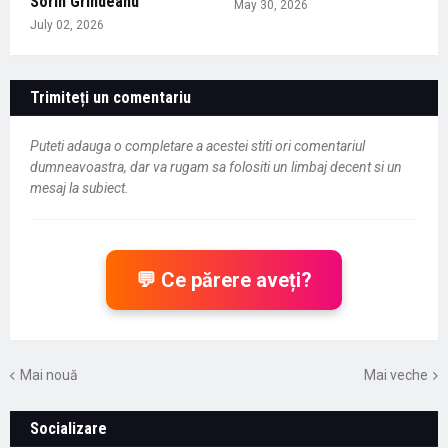
Sorin Grindeanu
May 30, 2026
July 02, 2026
Trimiteți un comentariu
Puteti adauga o completare a acestei stiti ori comentariul
dumneavoastra, dar va rugam sa folositi un limbaj decent si un
mesaj la subiect.
💬 Ce părere aveți?
Mai nouă
Mai veche
Socializare