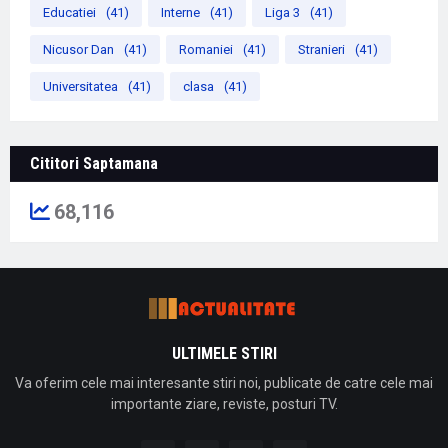
Educatiei
(41)
Interne
(41)
Liga 3
(41)
Nicusor Dan
(41)
Romaniei
(41)
Stranieri
(41)
Universitatea
(41)
clasa
(41)
Cititori Saptamana
68,116
ULTIMELE STIRI
Va oferim cele mai interesante stiri noi, publicate de catre cele mai
importante ziare, reviste, posturi TV.