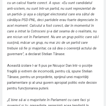
cu un calcul foarte corect. A spus: «Eu sunt candidatul
anti-sistem, nu sunt într-un partid, nu sunt reprezentat de
un partid» şi aşa a câştigat electoratul care era sătul de
cârdăşia PSD-PNL, deci partidele erau foarte depreciate în
acel moment. Calculul a fost corect, dar în momentul în
care a intrat la Cotroceni şi-a dat seama de o realitate, nu
are niciun vot în Parlament. Nu are un grup politic care să-l
susţină, măcar un grup, nu mai zic de un partid care
trebuie să fie şi majoritar, ca să dea o coerenţă actului de
guvernare”,
a declarat Stelian Tănase.
Această izolare l-ar fi pus pe Nicușor Dan într-o poziție
fragilă şi extrem de incomodă, pentru că, spune Stelian
Tănase, pentru un președinte, sprijinul unei majorităţi
parlamentare şi al unui guvern apropiat politic este decisiv
pentru funcționarea puterii.
„E bine să ai o majoritate în Parlament cu care faci şi
guvernul şi tu, preşedinte, reprezinţi acea tendinţă în