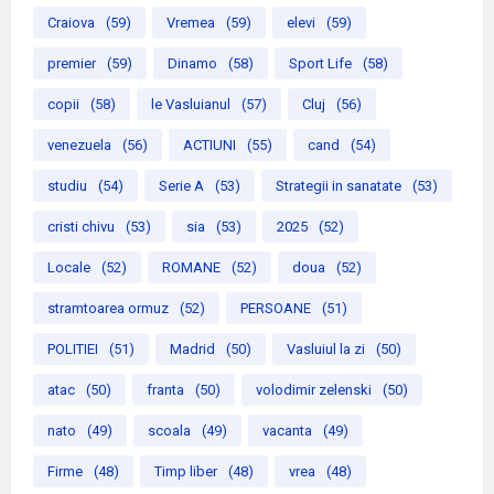
Craiova
(59)
Vremea
(59)
elevi
(59)
premier
(59)
Dinamo
(58)
Sport Life
(58)
copii
(58)
le Vasluianul
(57)
Cluj
(56)
venezuela
(56)
ACTIUNI
(55)
cand
(54)
studiu
(54)
Serie A
(53)
Strategii in sanatate
(53)
cristi chivu
(53)
sia
(53)
2025
(52)
Locale
(52)
ROMANE
(52)
doua
(52)
stramtoarea ormuz
(52)
PERSOANE
(51)
POLITIEI
(51)
Madrid
(50)
Vasluiul la zi
(50)
atac
(50)
franta
(50)
volodimir zelenski
(50)
nato
(49)
scoala
(49)
vacanta
(49)
Firme
(48)
Timp liber
(48)
vrea
(48)