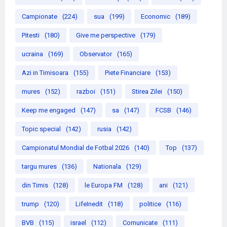
Campionate
(224)
sua
(199)
Economic
(189)
Pitesti
(180)
Give me perspective
(179)
ucraina
(169)
Observator
(165)
Azi in Timisoara
(155)
Piete Financiare
(153)
mures
(152)
razboi
(151)
Stirea Zilei
(150)
Keep me engaged
(147)
sa
(147)
FCSB
(146)
Topic special
(142)
rusia
(142)
Campionatul Mondial de Fotbal 2026
(140)
Top
(137)
targu mures
(136)
Nationala
(129)
din Timis
(128)
le Europa FM
(128)
ani
(121)
trump
(120)
LifeInedit
(118)
politice
(116)
BVB
(115)
israel
(112)
Comunicate
(111)