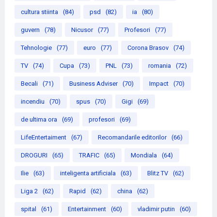
cultura stiinta
(84)
psd
(82)
ia
(80)
guvern
(78)
Nicusor
(77)
Profesori
(77)
Tehnologie
(77)
euro
(77)
Corona Brasov
(74)
TV
(74)
Cupa
(73)
PNL
(73)
romania
(72)
Becali
(71)
Business Adviser
(70)
Impact
(70)
incendiu
(70)
spus
(70)
Gigi
(69)
de ultima ora
(69)
profesori
(69)
LifeEntertaiment
(67)
Recomandarile editorilor
(66)
DROGURI
(65)
TRAFIC
(65)
Mondiala
(64)
Ilie
(63)
inteligenta artificiala
(63)
Blitz TV
(62)
Liga 2
(62)
Rapid
(62)
china
(62)
spital
(61)
Entertainment
(60)
vladimir putin
(60)