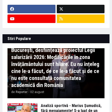
Context important pentru educație -
Stiri Populare
Marian Preda, rectorul Universității din
București, desființează proiectul Legii
salarizării 2026: Modificările în zona
învățământului sunt hilare. Eu nu înțeleg
cine le-a făcut, de ce le-a făcut și de ce
nu este consultată comunitatea
academică din România
de
Reporter
-
02 august
Analiză sportivă - Marius Șumudică,
fără menajamente! S-a luat de un