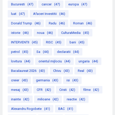
Bucuresti
(47)
cancer
(47)
europa
(47)
luat
(47)
Afaceri Investitii
(46)
Donald Trump
(46)
Radu
(46)
Roman
(46)
istorie
(46)
noua
(46)
CulturaMedia
(45)
INTERVENTII
(45)
RISC
(45)
bani
(45)
petrol
(45)
Sa
(44)
declaratii
(44)
lovitura
(44)
orientul mijlociu
(44)
ungaria
(44)
Bacalaureat 2026
(43)
Chivu
(43)
Real
(43)
creier
(43)
germania
(43)
isi
(43)
mesaj
(43)
CFR
(42)
Cristi
(42)
filme
(42)
inainte
(42)
milioane
(42)
reactie
(42)
Alexandru Rogobete
(41)
BAC
(41)