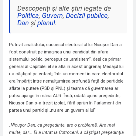
Descoperiți și alte știri legate de
Politica
,
Guvern
,
Decizii publice
,
Dan
și
planul
.
Potrivit analistului, succesul electoral al lui Nicușor Dan a
fost construit pe imaginea unui candidat din afara
sistemului politic, perceput ca „antisitem”, deşi ca primar
general al Capitalei el se afla în acest angrenaj. Mesajul lui
i-a câştigat pe votanţi, într-un moment în care electoratul
era împărţit între nemulţumirea profundă faţă de partidele
aflate la putere (PSD şi PNL) şi teama că guvernarea ar
putea ajunge în mâna AUR. Însă, odată ajuns președinte,
Nicuşor Dan s-a trezit izolat, fără sprijin în Parlament din
partea unui partid şi „nu are un guvern al lui”
„Nicuşor Dan, ca preşedinte, are o problemă. Are mai
multe, dar... El a intrat la Cotroceni, a câştigat preşedinţia