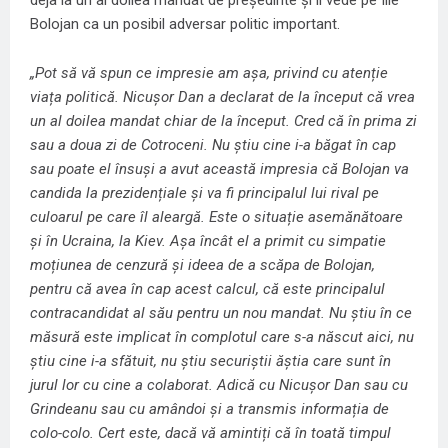
Bolojan ca un posibil adversar politic important.
„Pot să vă spun ce impresie am așa, privind cu atenție
viața politică. Nicușor Dan a declarat de la început că vrea
un al doilea mandat chiar de la început. Cred că în prima zi
sau a doua zi de Cotroceni. Nu știu cine i-a băgat în cap
sau poate el însuși a avut această impresia că Bolojan va
candida la prezidențiale și va fi principalul lui rival pe
culoarul pe care îl aleargă. Este o situație asemănătoare
și în Ucraina, la Kiev. Așa încât el a primit cu simpatie
moțiunea de cenzură și ideea de a scăpa de Bolojan,
pentru că avea în cap acest calcul, că este principalul
contracandidat al său pentru un nou mandat. Nu știu în ce
măsură este implicat în complotul care s-a născut aici, nu
știu cine i-a sfătuit, nu știu securiștii ăștia care sunt în
jurul lor cu cine a colaborat. Adică cu Nicușor Dan sau cu
Grindeanu sau cu amândoi și a transmis informația de
colo-colo. Cert este, dacă vă amintiți că în toată timpul