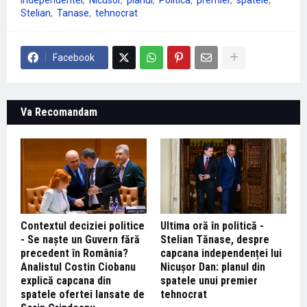
independentei
Nicusor
planul
Politica
premier
spatele
Stelian
Tanase
tehnocrat
Facebook
Va Recomandam
Contextul deciziei politice
Ultima oră în politică -
- Se naște un Guvern fără
Stelian Tănase, despre
precedent în România?
capcana independenței lui
Analistul Costin Ciobanu
Nicușor Dan: planul din
explică capcana din
spatele unui premier
spatele ofertei lansate de
tehnocrat