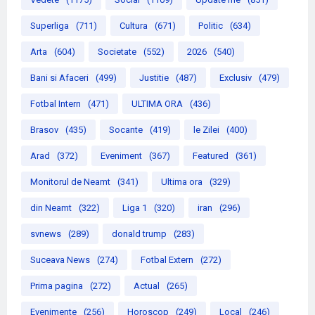
Superliga
(711)
Cultura
(671)
Politic
(634)
Arta
(604)
Societate
(552)
2026
(540)
Bani si Afaceri
(499)
Justitie
(487)
Exclusiv
(479)
Fotbal Intern
(471)
ULTIMA ORA
(436)
Brasov
(435)
Socante
(419)
le Zilei
(400)
Arad
(372)
Eveniment
(367)
Featured
(361)
Monitorul de Neamt
(341)
Ultima ora
(329)
din Neamt
(322)
Liga 1
(320)
iran
(296)
svnews
(289)
donald trump
(283)
Suceava News
(274)
Fotbal Extern
(272)
Prima pagina
(272)
Actual
(265)
Evenimente
(256)
Horoscop
(249)
Local
(246)