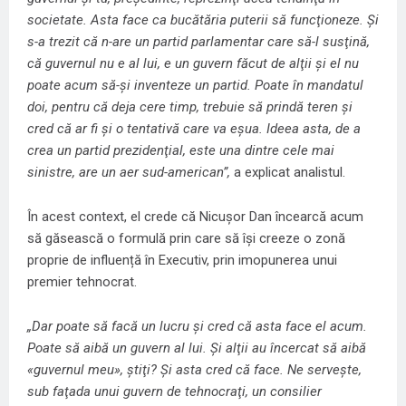
societate. Asta face ca bucătăria puterii să funcţioneze. Şi
s-a trezit că n-are un partid parlamentar care să-l susţină,
că guvernul nu e al lui, e un guvern făcut de alţii şi el nu
poate acum să-şi inventeze un partid. Poate în mandatul
doi, pentru că deja cere timp, trebuie să prindă teren şi
cred că ar fi şi o tentativă care va eşua. Ideea asta, de a
crea un partid prezidenţial, este una dintre cele mai
sinistre, are un aer sud-american”,
a explicat analistul.
În acest context, el crede că Nicușor Dan încearcă acum
să găsească o formulă prin care să își creeze o zonă
proprie de influență în Executiv, prin imopunerea unui
premier tehnocrat.
„Dar poate să facă un lucru şi cred că asta face el acum.
Poate să aibă un guvern al lui. Şi alţii au încercat să aibă
«guvernul meu», ştiţi? Şi asta cred că face. Ne serveşte,
sub faţada unui guvern de tehnocraţi, un consilier