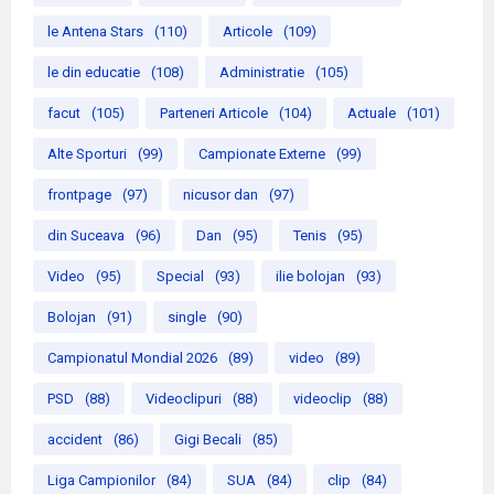
le Antena Stars
(110)
Articole
(109)
le din educatie
(108)
Administratie
(105)
facut
(105)
Parteneri Articole
(104)
Actuale
(101)
Alte Sporturi
(99)
Campionate Externe
(99)
frontpage
(97)
nicusor dan
(97)
din Suceava
(96)
Dan
(95)
Tenis
(95)
Video
(95)
Special
(93)
ilie bolojan
(93)
Bolojan
(91)
single
(90)
Campionatul Mondial 2026
(89)
video
(89)
PSD
(88)
Videoclipuri
(88)
videoclip
(88)
accident
(86)
Gigi Becali
(85)
Liga Campionilor
(84)
SUA
(84)
clip
(84)