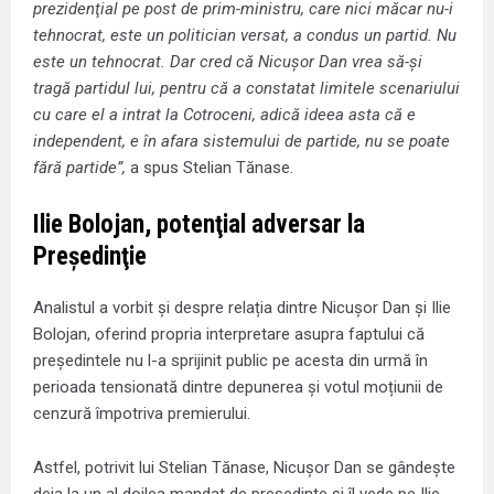
prezidenţial pe post de prim-ministru, care nici măcar nu-i
tehnocrat, este un politician versat, a condus un partid. Nu
este un tehnocrat. Dar cred că Nicuşor Dan vrea să-şi
tragă partidul lui, pentru că a constatat limitele scenariului
cu care el a intrat la Cotroceni, adică ideea asta că e
independent, e în afara sistemului de partide, nu se poate
fără partide”,
a spus Stelian Tănase.
Ilie Bolojan, potenţial adversar la
Preşedinţie
Analistul a vorbit și despre relația dintre Nicușor Dan și Ilie
Bolojan, oferind propria interpretare asupra faptului că
președintele nu l-a sprijinit public pe acesta din urmă în
perioada tensionată dintre depunerea și votul moțiunii de
cenzură împotriva premierului.
Astfel, potrivit lui Stelian Tănase, Nicuşor Dan se gândeşte
deja la un al doilea mandat de preşedinte şi îl vede pe Ilie