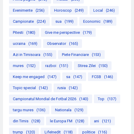
Evenimente
(256)
Horoscop
(249)
Local
(246)
Campionate
(224)
sua
(199)
Economic
(189)
Pitesti
(180)
Give me perspective
(179)
ucraina
(169)
Observator
(165)
Azi in Timisoara
(155)
Piete Financiare
(153)
mures
(152)
razboi
(151)
Stirea Zilei
(150)
Keep me engaged
(147)
sa
(147)
FCSB
(146)
Topic special
(142)
rusia
(142)
Campionatul Mondial de Fotbal 2026
(140)
Top
(137)
targu mures
(136)
Nationala
(129)
din Timis
(128)
le Europa FM
(128)
ani
(121)
trump
(120)
LifeInedit
(118)
politice
(116)