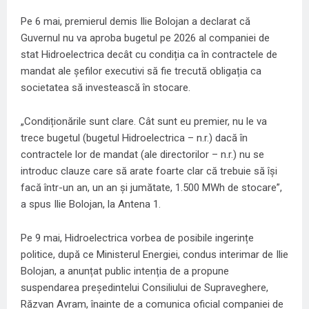
Pe 6 mai, premierul demis Ilie Bolojan a declarat că
Guvernul nu va aproba bugetul pe 2026 al companiei de
stat Hidroelectrica decât cu condiția ca în contractele de
mandat ale șefilor executivi să fie trecută obligația ca
societatea să investească în stocare.
„Condiționările sunt clare. Cât sunt eu premier, nu le va
trece bugetul (bugetul Hidroelectrica – n.r.) dacă în
contractele lor de mandat (ale directorilor – n.r.) nu se
introduc clauze care să arate foarte clar că trebuie să își
facă într-un an, un an și jumătate, 1.500 MWh de stocare”,
a spus Ilie Bolojan, la Antena 1.
Pe 9 mai, Hidroelectrica vorbea de posibile ingerințe
politice, după ce Ministerul Energiei, condus interimar de Ilie
Bolojan, a anunțat public intenția de a propune
suspendarea președintelui Consiliului de Supraveghere,
Răzvan Avram, înainte de a comunica oficial companiei de