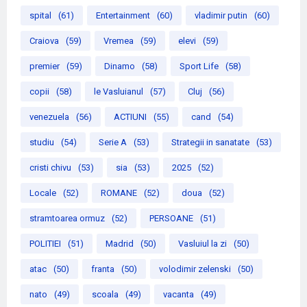
spital
(61)
Entertainment
(60)
vladimir putin
(60)
Craiova
(59)
Vremea
(59)
elevi
(59)
premier
(59)
Dinamo
(58)
Sport Life
(58)
copii
(58)
le Vasluianul
(57)
Cluj
(56)
venezuela
(56)
ACTIUNI
(55)
cand
(54)
studiu
(54)
Serie A
(53)
Strategii in sanatate
(53)
cristi chivu
(53)
sia
(53)
2025
(52)
Locale
(52)
ROMANE
(52)
doua
(52)
stramtoarea ormuz
(52)
PERSOANE
(51)
POLITIEI
(51)
Madrid
(50)
Vasluiul la zi
(50)
atac
(50)
franta
(50)
volodimir zelenski
(50)
nato
(49)
scoala
(49)
vacanta
(49)