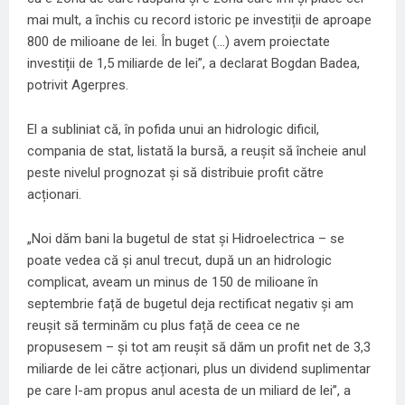
mai mult, a închis cu record istoric pe investiții de aproape
800 de milioane de lei. În buget (…) avem proiectate
investiții de 1,5 miliarde de lei”, a declarat Bogdan Badea,
potrivit Agerpres.
El a subliniat că, în pofida unui an hidrologic dificil,
compania de stat, listată la bursă, a reușit să încheie anul
peste nivelul prognozat și să distribuie profit către
acționari.
„Noi dăm bani la bugetul de stat și Hidroelectrica – se
poate vedea că și anul trecut, după un an hidrologic
complicat, aveam un minus de 150 de milioane în
septembrie față de bugetul deja rectificat negativ și am
reușit să terminăm cu plus față de ceea ce ne
propusesem – și tot am reușit să dăm un profit net de 3,3
miliarde de lei către acționari, plus un dividend suplimentar
pe care l-am propus anul acesta de un miliard de lei”, a