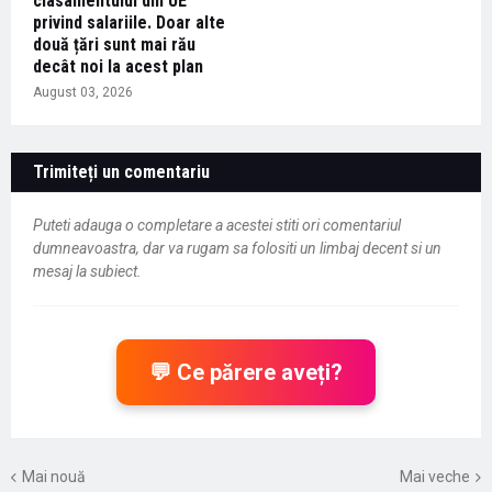
clasamentului din UE
privind salariile. Doar alte
două țări sunt mai rău
decât noi la acest plan
August 03, 2026
Trimiteți un comentariu
Puteti adauga o completare a acestei stiti ori comentariul
dumneavoastra, dar va rugam sa folositi un limbaj decent si un
mesaj la subiect.
💬 Ce părere aveți?
Mai nouă
Mai veche