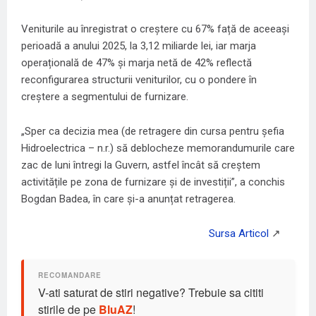
Veniturile au înregistrat o creștere cu 67% față de aceeași
perioadă a anului 2025, la 3,12 miliarde lei, iar marja
operațională de 47% și marja netă de 42% reflectă
reconfigurarea structurii veniturilor, cu o pondere în
creștere a segmentului de furnizare.
„Sper ca decizia mea (de retragere din cursa pentru șefia
Hidroelectrica – n.r.) să deblocheze memorandumurile care
zac de luni întregi la Guvern, astfel încât să creștem
activitățile pe zona de furnizare și de investiții”, a conchis
Bogdan Badea, în care și-a anunțat retragerea.
V-ati saturat de stiri negative? Trebuie sa cititi
stirile de pe
BluAZ
!