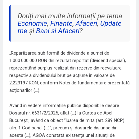
Doriți mai multe informații pe tema
Economie
,
Finante
,
Afaceri
,
Update
me
și
Bani si Afaceri
?
„Repartizarea sub formă de dividende a sumei de
1.000.000.000 RON din rezultat reportat (dividend special),
reprezentând surplus realizat din rezerve din reevaluare,
respectiv a dividendului brut pe acțiune în valoare de
2,223197 RON, conform Notei de fundamentare prezentată
acționarilor (…).
Având în vedere informațiile publice disponibile despre
Dosarul nr. 6631/2/2025, aflat (…) la Curtea de Apel
București, având ca obiect ”luarea de mită (art. 289 NCP)
alin. 1 Cod penal (…)”, precum și dosarele disjunse din
acesta (…), AGOA constată existența unei situații de