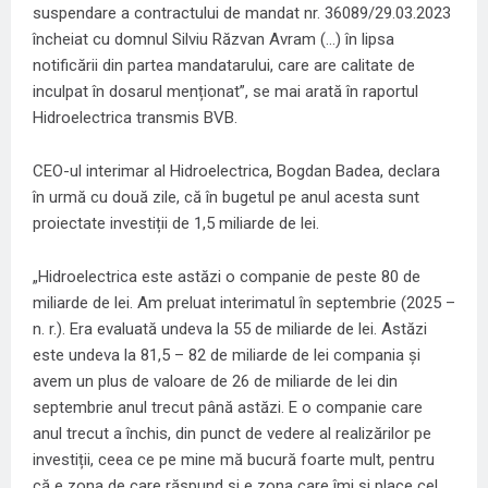
suspendare a contractului de mandat nr. 36089/29.03.2023
încheiat cu domnul Silviu Răzvan Avram (…) în lipsa
notificării din partea mandatarului, care are calitate de
inculpat în dosarul menționat”, se mai arată în raportul
Hidroelectrica transmis BVB.
CEO-ul interimar al Hidroelectrica, Bogdan Badea, declara
în urmă cu două zile, că în bugetul pe anul acesta sunt
proiectate investiții de 1,5 miliarde de lei.
„Hidroelectrica este astăzi o companie de peste 80 de
miliarde de lei. Am preluat interimatul în septembrie (2025 –
n. r.). Era evaluată undeva la 55 de miliarde de lei. Astăzi
este undeva la 81,5 – 82 de miliarde de lei compania și
avem un plus de valoare de 26 de miliarde de lei din
septembrie anul trecut până astăzi. E o companie care
anul trecut a închis, din punct de vedere al realizărilor pe
investiții, ceea ce pe mine mă bucură foarte mult, pentru
că e zona de care răspund și e zona care îmi și place cel