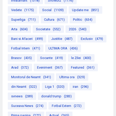
Invatamant
(1318)
Showbiz
(1176)
Vedete
(1175)
Social
(1109)
Update me
(851)
Superliga
(711)
Cultura
(671)
Politic
(634)
Arta
(604)
Societate
(552)
2026
(540)
Bani si Afaceri
(499)
Justitie
(487)
Exclusiv
(479)
Fotbal Intern
(471)
ULTIMA ORA
(436)
Brasov
(435)
Socante
(419)
le Zilei
(400)
Arad
(372)
Eveniment
(367)
Featured
(361)
Monitorul de Neamt
(341)
Ultima ora
(329)
din Neamt
(322)
Liga 1
(320)
iran
(296)
svnews
(289)
donald trump
(283)
Suceava News
(274)
Fotbal Extern
(272)
Prima pagina
(272)
Actual
(265)