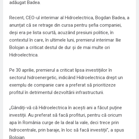
adăugat Badea.
Recent, CEO-ul interimar al Hidroelectrica, Bogdan Badea, a
anunțat că se retrage din cursa pentru șefia companiei,
deși era pe lista scurtă, acuzând presiuni politice, în
contextul în care, în ultimele luni, premierul interimar Ilie
Bolojan a criticat destul de dur şi de mai multe ori
Hidroelectrica.
Pe 30 aprilie, premierul a criticat lipsa investițiilor în
sectorul hidroenergetic, indicând Hidroelectrica drept un
exemplu de companie care a preferat să prioritizeze
profitul în detrimentul dezvoltării infrastructurii.
„Gândiți-vă că Hidroelectrica în acești ani a făcut puține
investiții. Au preferat să facă profituri, pentru că oricum
apa în România curge de la deal la vale, deci trece prin
hidrocentrale, prin baraje, în loc să facă investiții”, a spus
Bolojan.