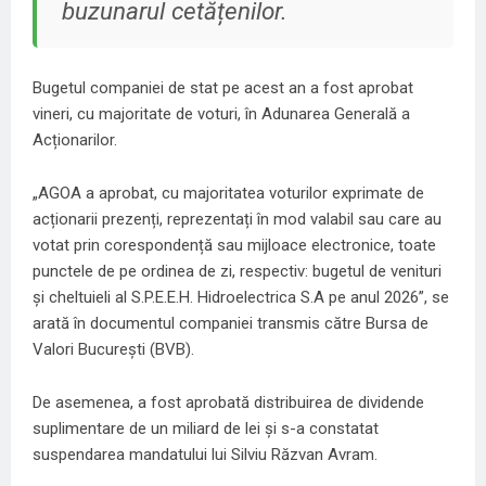
buzunarul cetățenilor.
Bugetul companiei de stat pe acest an a fost aprobat
vineri, cu majoritate de voturi, în Adunarea Generală a
Acționarilor.
„AGOA a aprobat, cu majoritatea voturilor exprimate de
acționarii prezenți, reprezentați în mod valabil sau care au
votat prin corespondență sau mijloace electronice, toate
punctele de pe ordinea de zi, respectiv: bugetul de venituri
și cheltuieli al S.P.E.E.H. Hidroelectrica S.A pe anul 2026”, se
arată în documentul companiei transmis către Bursa de
Valori București (BVB).
De asemenea, a fost aprobată distribuirea de dividende
suplimentare de un miliard de lei și s-a constatat
suspendarea mandatului lui Silviu Răzvan Avram.