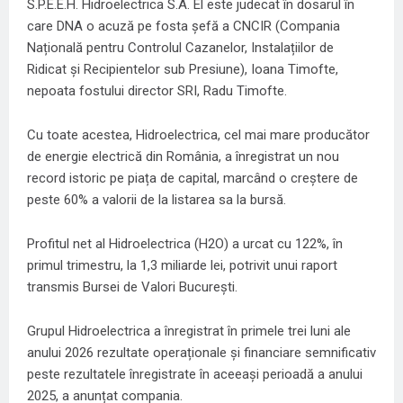
S.P.E.E.H. Hidroelectrica S.A. El este judecat în dosarul în
care DNA o acuză pe fosta șefă a CNCIR (Compania
Națională pentru Controlul Cazanelor, Instalațiilor de
Ridicat și Recipientelor sub Presiune), Ioana Timofte,
nepoata fostului director SRI, Radu Timofte.
Cu toate acestea, Hidroelectrica, cel mai mare producător
de energie electrică din România, a înregistrat un nou
record istoric pe piața de capital, marcând o creștere de
peste 60% a valorii de la listarea sa la bursă.
Profitul net al Hidroelectrica (H2O) a urcat cu 122%, în
primul trimestru, la 1,3 miliarde lei, potrivit unui raport
transmis Bursei de Valori București.
Grupul Hidroelectrica a înregistrat în primele trei luni ale
anului 2026 rezultate operaționale și financiare semnificativ
peste rezultatele înregistrate în aceeași perioadă a anului
2025, a anunțat compania.