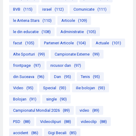
BVB
(115)
israel
(112)
Comunicate
(111)
le Antena Stars
(110)
Articole
(109)
le din educatie
(108)
Administratie
(105)
facut
(105)
Parteneri Articole
(104)
Actuale
(101)
Alte Sporturi
(99)
Campionate Externe
(99)
frontpage
(97)
nicusor dan
(97)
din Suceava
(96)
Dan
(95)
Tenis
(95)
Video
(95)
Special
(93)
ilie bolojan
(93)
Bolojan
(91)
single
(90)
Campionatul Mondial 2026
(89)
video
(89)
PSD
(88)
Videoclipuri
(88)
videoclip
(88)
accident
(86)
Gigi Becali
(85)