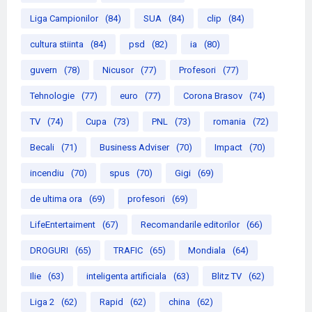
Liga Campionilor
(84)
SUA
(84)
clip
(84)
cultura stiinta
(84)
psd
(82)
ia
(80)
guvern
(78)
Nicusor
(77)
Profesori
(77)
Tehnologie
(77)
euro
(77)
Corona Brasov
(74)
TV
(74)
Cupa
(73)
PNL
(73)
romania
(72)
Becali
(71)
Business Adviser
(70)
Impact
(70)
incendiu
(70)
spus
(70)
Gigi
(69)
de ultima ora
(69)
profesori
(69)
LifeEntertaiment
(67)
Recomandarile editorilor
(66)
DROGURI
(65)
TRAFIC
(65)
Mondiala
(64)
Ilie
(63)
inteligenta artificiala
(63)
Blitz TV
(62)
Liga 2
(62)
Rapid
(62)
china
(62)