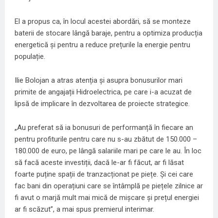
El a propus ca, în locul acestei abordări, să se monteze
baterii de stocare lângă baraje, pentru a optimiza producția
energetică și pentru a reduce prețurile la energie pentru
populație.
Ilie Bolojan a atras atenția și asupra bonusurilor mari
primite de angajații Hidroelectrica, pe care i-a acuzat de
lipsă de implicare în dezvoltarea de proiecte strategice.
„Au preferat să ia bonusuri de performanță în fiecare an
pentru profiturile pentru care nu s-au zbătut de 150.000 –
180.000 de euro, pe lângă salariile mari pe care le au. În loc
să facă aceste investiții, dacă le-ar fi făcut, ar fi lăsat
foarte puține spații de tranzacționat pe piețe. Și cei care
fac bani din operațiuni care se întâmplă pe piețele zilnice ar
fi avut o marjă mult mai mică de mișcare și prețul energiei
ar fi scăzut”, a mai spus premierul interimar.