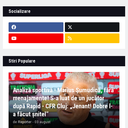
Socializare
Stiri Populare
Analiză sportivă - Marius Șumudică, fără
menajamente! S-a luat de un jucător
după Rapid - CFR Cluj: „Jenant! Dobre l-
a făcut șnitel”
de
Reporter
-
03 august