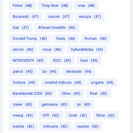
Firme
(48)
Timp liber
(48)
vrea
(48)
Bucuresti
(47)
cancer
(47)
europa
(47)
luat
(47)
Afaceri Investitii
(46)
Donald Trump
(46)
Radu
(46)
Roman
(46)
istorie
(46)
noua
(46)
CulturaMedia
(45)
INTERVENTII
(45)
RISC
(45)
bani
(45)
petrol
(45)
Sa
(44)
declaratii
(44)
lovitura
(44)
orientul mijlociu
(44)
ungaria
(44)
Bacalaureat 2026
(43)
Chivu
(43)
Real
(43)
creier
(43)
germania
(43)
isi
(43)
mesaj
(43)
CFR
(42)
Cristi
(42)
filme
(42)
inainte
(42)
milioane
(42)
reactie
(42)