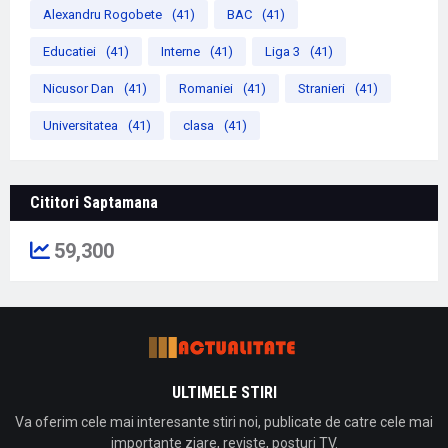
Alexandru Rogobete
(41)
BAC
(41)
Educatiei
(41)
Interne
(41)
Liga 3
(41)
Nicusor Dan
(41)
Romaniei
(41)
Stranieri
(41)
Universitatea
(41)
clasa
(41)
Cititori Saptamana
59,300
ULTIMELE STIRI
Va oferim cele mai interesante stiri noi, publicate de catre cele mai
importante ziare, reviste, posturi TV.