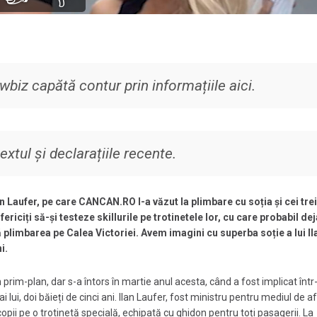
biz capătă contur prin informațiile aici.
xtul și declarațiile recente.
an Laufer, pe care
CANCAN.RO
l-a văzut la plimbare cu soția și cei trei
ericiți să-și testeze skillurile pe trotinetele lor, cu care probabil dej
 plimbarea pe Calea Victoriei. Avem imagini cu superba soție a lui Il
i.
n prim-plan, dar s-a întors în martie anul acesta, când a fost implicat într
 lui, doi băieți de cinci ani.
Ilan Laufer, fost ministru pentru mediul de af
opii pe o trotinetă specială, echipată cu ghidon pentru toți pasagerii. La