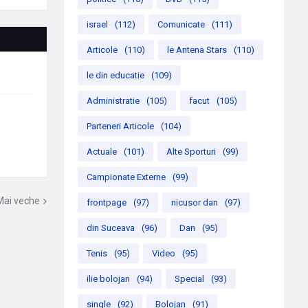
israel
(112)
Comunicate
(111)
Articole
(110)
le Antena Stars
(110)
le din educatie
(109)
Administratie
(105)
facut
(105)
Parteneri Articole
(104)
Actuale
(101)
Alte Sporturi
(99)
Campionate Externe
(99)
Mai veche
frontpage
(97)
nicusor dan
(97)
din Suceava
(96)
Dan
(95)
Tenis
(95)
Video
(95)
ilie bolojan
(94)
Special
(93)
single
(92)
Bolojan
(91)