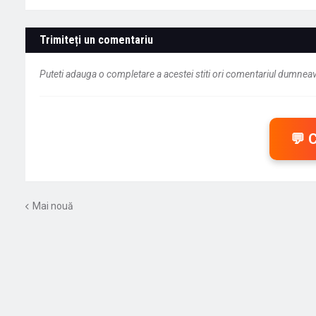
Trimiteți un comentariu
Puteti adauga o completare a acestei stiti ori comentariul dumneavo
💬 
Mai nouă