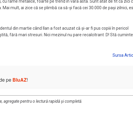
 cu rame metalice, foarte pe trend în vara asta. Sunt atât de fit că zici 
. Mai mult, ai zice că se plimbă ca să-și facă cei 30.000 de pași zilnici, es
entul din martie când Ilan a fost acuzat că și-ar fi pus copiii în pericol
ștită, fără mari stresuri. Nici mezinul nu pare recalcitrant :D! Stă cuminte
e de pe
BluAZ
!
re, agregate pentru o lectură rapidă și completă.