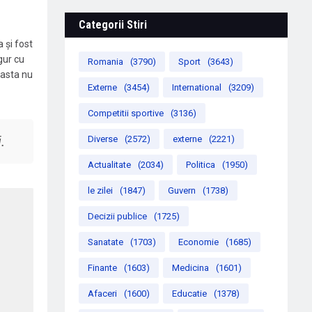
Categorii Stiri
a și fost
gur cu
Romania
(3790)
Sport
(3643)
 asta nu
Externe
(3454)
International
(3209)
Competitii sportive
(3136)
.
Diverse
(2572)
externe
(2221)
Actualitate
(2034)
Politica
(1950)
le zilei
(1847)
Guvern
(1738)
Decizii publice
(1725)
Sanatate
(1703)
Economie
(1685)
Finante
(1603)
Medicina
(1601)
Afaceri
(1600)
Educatie
(1378)