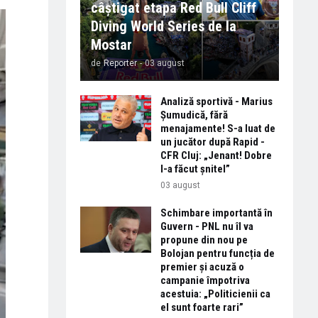
câștigat etapa Red Bull Cliff
Diving World Series de la
Mostar
de
Reporter
-
03 august
Analiză sportivă - Marius
Șumudică, fără
menajamente! S-a luat de
un jucător după Rapid -
CFR Cluj: „Jenant! Dobre
l-a făcut șnitel”
03 august
Schimbare importantă în
Guvern - PNL nu îl va
propune din nou pe
Bolojan pentru funcția de
premier și acuză o
campanie împotriva
acestuia: „Politicienii ca
el sunt foarte rari”