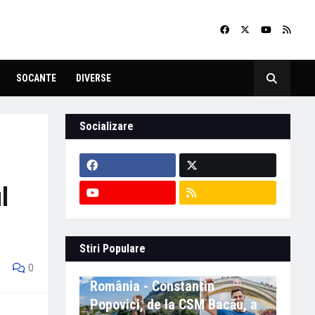
SOCANTE
DIVERSE
Socializare
l
Stiri Populare
Eveniment important în
0
România - Constantin
Popovici, de la CSM Bacău, a