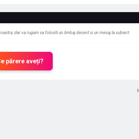
astra, dar va rugam sa folositi un limbaj decent si un mesaj la subiect.
Ce părere aveți?