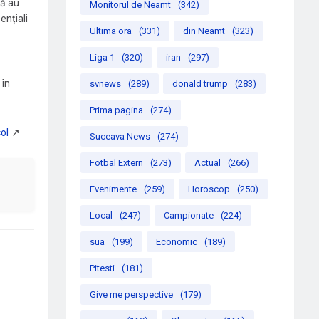
că au
Monitorul de Neamt
(342)
ențiali
Ultima ora
(331)
din Neamt
(323)
Liga 1
(320)
iran
(297)
 în
svnews
(289)
donald trump
(283)
Prima pagina
(274)
Suceava News
(274)
Fotbal Extern
(273)
Actual
(266)
Evenimente
(259)
Horoscop
(250)
Local
(247)
Campionate
(224)
sua
(199)
Economic
(189)
Pitesti
(181)
Give me perspective
(179)