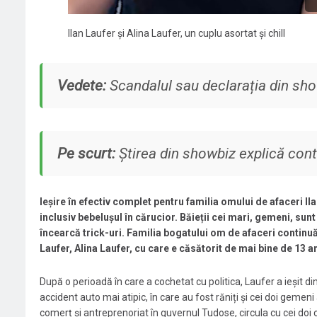
Ilan Laufer și Alina Laufer, un cuplu asortat și chill
Vedete:
Scandalul sau declarația din show
Pe scurt:
Știrea din showbiz explică conte
Ieșire în efectiv complet pentru familia omului de afaceri Il
inclusiv bebelușul în cărucior. Băieții cei mari, gemeni, sunt f
încearcă trick-uri. Familia bogatului om de afaceri continuă
Laufer, Alina Laufer, cu care e căsătorit de mai bine de 13 an
După o perioadă în care a cochetat cu politica, Laufer a ieșit di
accident auto mai atipic, în care au fost răniți și cei doi gemeni ai
comerț și antreprenoriat în guvernul Tudose, circula cu cei doi c