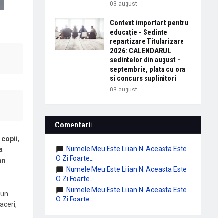
03 august
Context important pentru
educație - Sedinte
repartizare Titularizare
2026: CALENDARUL
sedintelor din august -
septembrie, plata cu ora
si concurs suplinitori
03 august
Comentarii
 copii,
Numele Meu Este Lilian N. Aceasta Este
a
O Zi Foarte...
an
Numele Meu Este Lilian N. Aceasta Este
O Zi Foarte...
Numele Meu Este Lilian N. Aceasta Este
-un
O Zi Foarte...
aceri,