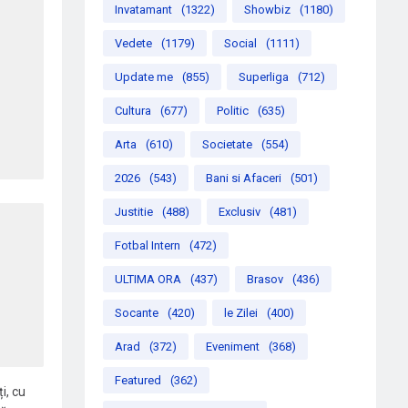
Invatamant
(1322)
Showbiz
(1180)
Vedete
(1179)
Social
(1111)
Update me
(855)
Superliga
(712)
Cultura
(677)
Politic
(635)
Arta
(610)
Societate
(554)
2026
(543)
Bani si Afaceri
(501)
Justitie
(488)
Exclusiv
(481)
Fotbal Intern
(472)
ULTIMA ORA
(437)
Brasov
(436)
Socante
(420)
le Zilei
(400)
Arad
(372)
Eveniment
(368)
Featured
(362)
i, cu