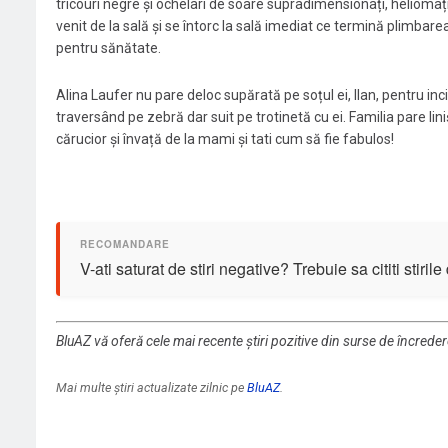
tricouri negre și ochelari de soare supradimensionați, heliomați,
venit de la sală și se întorc la sală imediat ce termină plimbarea
pentru sănătate.
Alina Laufer nu pare deloc supărată pe soțul ei, Ilan, pentru incid
traversând pe zebră dar suit pe trotinetă cu ei. Familia pare lini
cărucior și învață de la mami și tati cum să fie fabulos!
V-ati saturat de stiri negative? Trebuie sa cititi stiril
BluAZ vă oferă cele mai recente știri pozitive din surse de încrede
Mai multe știri actualizate zilnic pe
BluAZ
.