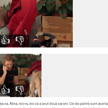
👍
👎
👍
👎
a sa, Alina, nici nu zici că a avut două sarcini. Cei doi părinți sunt asortaț