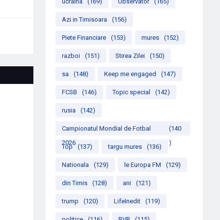
ucraina
(169)
Observator
(165)
Azi in Timisoara
(156)
Piete Financiare
(153)
mures
(152)
razboi
(151)
Stirea Zilei
(150)
sa
(148)
Keep me engaged
(147)
FCSB
(146)
Topic special
(142)
rusia
(142)
Campionatul Mondial de Fotbal
(140
2026
)
Top
(137)
targu mures
(136)
Nationala
(129)
le Europa FM
(129)
din Timis
(128)
ani
(121)
trump
(120)
LifeInedit
(119)
politice
(116)
BVB
(115)