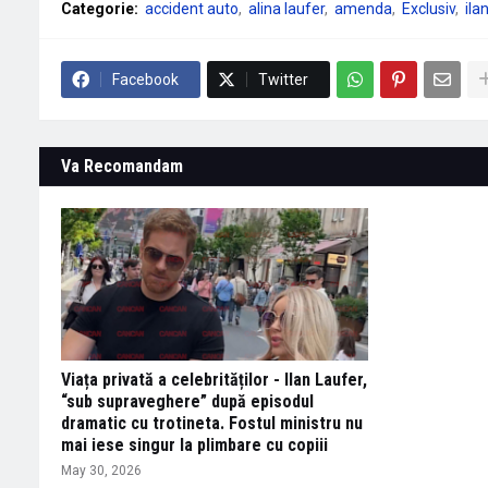
Categorie:
accident auto
alina laufer
amenda
Exclusiv
ila
Facebook
Twitter
Va Recomandam
Viața privată a celebrităților - Ilan Laufer,
“sub supraveghere” după episodul
dramatic cu trotineta. Fostul ministru nu
mai iese singur la plimbare cu copiii
May 30, 2026