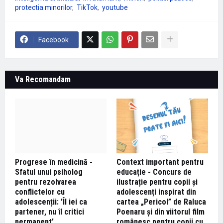
protectia minorilor
TikTok
youtube
Facebook
Va Recomandam
Progrese în medicină -
Context important pentru
Sfatul unui psiholog
educație - Concurs de
pentru rezolvarea
ilustrație pentru copii și
conflictelor cu
adolescenți inspirat din
adolescenții: 'Îl iei ca
cartea „Pericol” de Raluca
partener, nu îl critici
Poenaru și din viitorul film
permanent'
românesc pentru copii cu