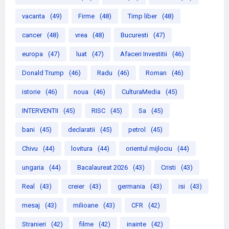
vacanta
(49)
Firme
(48)
Timp liber
(48)
cancer
(48)
vrea
(48)
Bucuresti
(47)
europa
(47)
luat
(47)
Afaceri Investitii
(46)
Donald Trump
(46)
Radu
(46)
Roman
(46)
istorie
(46)
noua
(46)
CulturaMedia
(45)
INTERVENTII
(45)
RISC
(45)
Sa
(45)
bani
(45)
declaratii
(45)
petrol
(45)
Chivu
(44)
lovitura
(44)
orientul mijlociu
(44)
ungaria
(44)
Bacalaureat 2026
(43)
Cristi
(43)
Real
(43)
creier
(43)
germania
(43)
isi
(43)
mesaj
(43)
milioane
(43)
CFR
(42)
Stranieri
(42)
filme
(42)
inainte
(42)