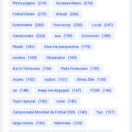
Prima pagina
(274)
Suceava News
(274)
Fotbal Extern
(273)
Actual
(266)
Evenimente
(260)
Horoscop
(250)
Local
(247)
Campionate
(224)
sua
(199)
Economic
(189)
Pitesti
(181)
Give me perspective
(179)
ucraina
(169)
Observator
(165)
Azi in Timisoara
(156)
Piete Financiare
(153)
mures
(152)
razboi
(151)
Stirea Zilei
(150)
sa
(148)
Keep me engaged
(147)
FCSB
(146)
Topic special
(142)
rusia
(142)
Campionatul Mondial de Fotbal 2026
(140)
Top
(137)
targu mures
(136)
Nationala
(129)