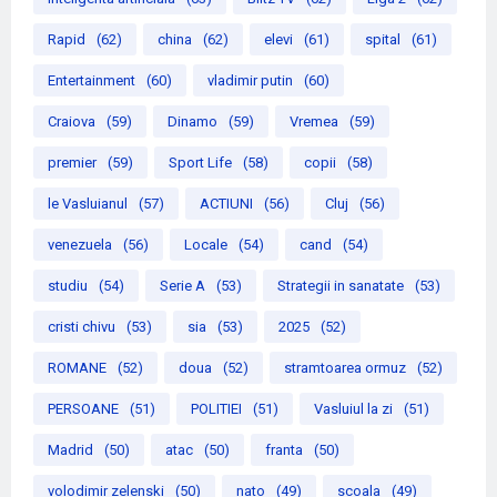
Rapid
(62)
china
(62)
elevi
(61)
spital
(61)
Entertainment
(60)
vladimir putin
(60)
Craiova
(59)
Dinamo
(59)
Vremea
(59)
premier
(59)
Sport Life
(58)
copii
(58)
le Vasluianul
(57)
ACTIUNI
(56)
Cluj
(56)
venezuela
(56)
Locale
(54)
cand
(54)
studiu
(54)
Serie A
(53)
Strategii in sanatate
(53)
cristi chivu
(53)
sia
(53)
2025
(52)
ROMANE
(52)
doua
(52)
stramtoarea ormuz
(52)
PERSOANE
(51)
POLITIEI
(51)
Vasluiul la zi
(51)
Madrid
(50)
atac
(50)
franta
(50)
volodimir zelenski
(50)
nato
(49)
scoala
(49)