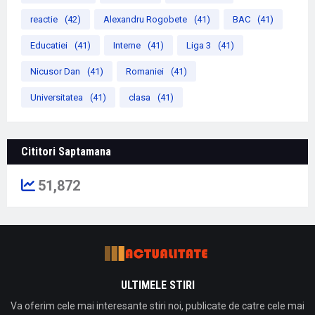
reactie
(42)
Alexandru Rogobete
(41)
BAC
(41)
Educatiei
(41)
Interne
(41)
Liga 3
(41)
Nicusor Dan
(41)
Romaniei
(41)
Universitatea
(41)
clasa
(41)
Cititori Saptamana
51,872
ULTIMELE STIRI
Va oferim cele mai interesante stiri noi, publicate de catre cele mai