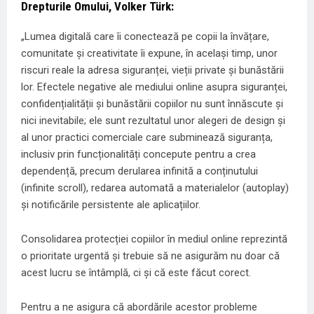
Drepturile Omului, Volker Türk:
„Lumea digitală care îi conectează pe copii la învățare,
comunitate și creativitate îi expune, în același timp, unor
riscuri reale la adresa siguranței, vieții private și bunăstării
lor. Efectele negative ale mediului online asupra siguranței,
confidențialității și bunăstării copiilor nu sunt înnăscute și
nici inevitabile; ele sunt rezultatul unor alegeri de design și
al unor practici comerciale care subminează siguranța,
inclusiv prin funcționalități concepute pentru a crea
dependență, precum derularea infinită a conținutului
(infinite scroll), redarea automată a materialelor (autoplay)
și notificările persistente ale aplicațiilor.
Consolidarea protecției copiilor în mediul online reprezintă
o prioritate urgentă și trebuie să ne asigurăm nu doar că
acest lucru se întâmplă, ci și că este făcut corect.
Pentru a ne asigura că abordările acestor probleme