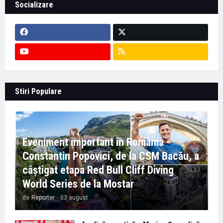
Socializare
Stiri Populare
Eveniment important în România -
Constantin Popovici, de la CSM Bacău, a
câștigat etapa Red Bull Cliff Diving
World Series de la Mostar
de
Reporter
-
03 august