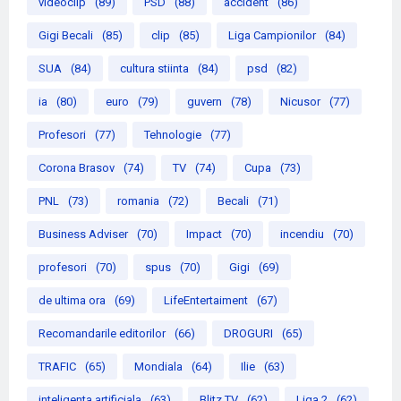
videoclip
(89)
PSD
(88)
accident
(86)
Gigi Becali
(85)
clip
(85)
Liga Campionilor
(84)
SUA
(84)
cultura stiinta
(84)
psd
(82)
ia
(80)
euro
(79)
guvern
(78)
Nicusor
(77)
Profesori
(77)
Tehnologie
(77)
Corona Brasov
(74)
TV
(74)
Cupa
(73)
PNL
(73)
romania
(72)
Becali
(71)
Business Adviser
(70)
Impact
(70)
incendiu
(70)
profesori
(70)
spus
(70)
Gigi
(69)
de ultima ora
(69)
LifeEntertaiment
(67)
Recomandarile editorilor
(66)
DROGURI
(65)
TRAFIC
(65)
Mondiala
(64)
Ilie
(63)
inteligenta artificiala
(63)
Blitz TV
(62)
Liga 2
(62)