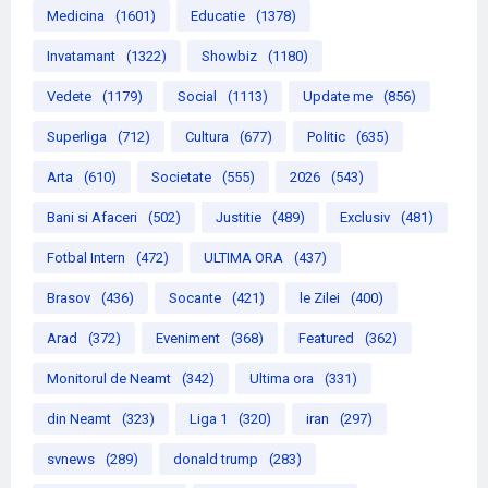
Medicina
(1601)
Educatie
(1378)
Invatamant
(1322)
Showbiz
(1180)
Vedete
(1179)
Social
(1113)
Update me
(856)
Superliga
(712)
Cultura
(677)
Politic
(635)
Arta
(610)
Societate
(555)
2026
(543)
Bani si Afaceri
(502)
Justitie
(489)
Exclusiv
(481)
Fotbal Intern
(472)
ULTIMA ORA
(437)
Brasov
(436)
Socante
(421)
le Zilei
(400)
Arad
(372)
Eveniment
(368)
Featured
(362)
Monitorul de Neamt
(342)
Ultima ora
(331)
din Neamt
(323)
Liga 1
(320)
iran
(297)
svnews
(289)
donald trump
(283)