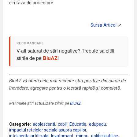
din faza de proiectare.
V-ati saturat de stiri negative? Trebuie sa cititi
stirile de pe
BluAZ
!
BluAZ vă oferă cele mai recente știri pozitive din surse de
încredere, agregate pentru o lectură rapidă și completă.
Mai multe știri actualizate zilnic pe
BluAZ
.
Categorie:
adolescenti
copii
Educatie
edupedu
impactul retelelor sociale asupra copiilor
inteligenta artificiala
Invatamant
minori
politici publice