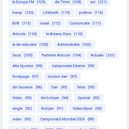
le Europa FM
(129)
din Timis
(128)
ani
(121)
trump
(120)
LifeInedit
(119)
politice
(116)
BVB
(115)
israel
(112)
Comunicate
(111)
Articole
(110)
le Antena Stars
(110)
le din educatie
(109)
Administratie
(105)
facut
(105)
Parteneri Articole
(104)
Actuale
(101)
Alte Sporturi
(99)
Campionate Externe
(99)
frontpage
(97)
nicusor dan
(97)
din Suceava
(96)
Dan
(95)
Tenis
(95)
Video
(95)
ilie bolojan
(94)
Special
(93)
single
(92)
Bolojan
(91)
Videoclipuri
(90)
video
(90)
Campionatul Mondial 2026
(89)