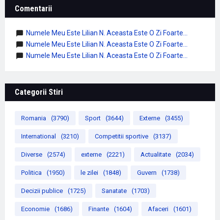
Comentarii
Numele Meu Este Lilian N. Aceasta Este O Zi Foarte...
Numele Meu Este Lilian N. Aceasta Este O Zi Foarte...
Numele Meu Este Lilian N. Aceasta Este O Zi Foarte...
Categorii Stiri
Romania
(3790)
Sport
(3644)
Externe
(3455)
International
(3210)
Competitii sportive
(3137)
Diverse
(2574)
externe
(2221)
Actualitate
(2034)
Politica
(1950)
le zilei
(1848)
Guvern
(1738)
Decizii publice
(1725)
Sanatate
(1703)
Economie
(1686)
Finante
(1604)
Afaceri
(1601)