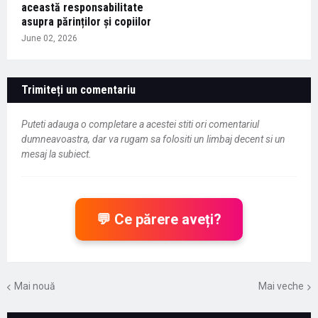
această responsabilitate
asupra părinților și copiilor
June 02, 2026
Trimiteți un comentariu
Puteti adauga o completare a acestei stiti ori comentariul
dumneavoastra, dar va rugam sa folositi un limbaj decent si un
mesaj la subiect.
💬 Ce părere aveți?
Mai nouă
Mai veche