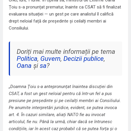
Țoiu s-a pronunțat prematur, înainte ca CSAT să fi finalizat
evaluarea situației — un gest pe care analistul îl califică
drept neloial față de președinte și ceilalți membri ai
Consiliului.
Doriți mai multe informații pe tema
Politica
,
Guvern
,
Decizii publice
,
Oana
și
sa
?
„Doamna Țoiu s-a antepronunțat înaintea discuției din
CSAT, a fost un gest neloial pentru că într-un fel a pus
presiune pe președinte și pe ceilalți membri ai Consiliului.
Pe anumite interpretări juridice, evident, se putea invoca
art. 4. În cazuri similare, aliați NATO fie au invocat
articolul, fie nu. Până la urmă, chiar dacă se întrunesc
condițiile, iar în acest caz probabil că se putea forța și o