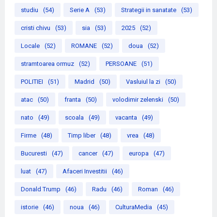
studiu
(54)
Serie A
(53)
Strategii in sanatate
(53)
cristi chivu
(53)
sia
(53)
2025
(52)
Locale
(52)
ROMANE
(52)
doua
(52)
stramtoarea ormuz
(52)
PERSOANE
(51)
POLITIEI
(51)
Madrid
(50)
Vasluiul la zi
(50)
atac
(50)
franta
(50)
volodimir zelenski
(50)
nato
(49)
scoala
(49)
vacanta
(49)
Firme
(48)
Timp liber
(48)
vrea
(48)
Bucuresti
(47)
cancer
(47)
europa
(47)
luat
(47)
Afaceri Investitii
(46)
Donald Trump
(46)
Radu
(46)
Roman
(46)
istorie
(46)
noua
(46)
CulturaMedia
(45)