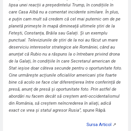
lipsa unei reacții a președintelui Trump, în condițiile în
care Casa Albă nu a comentat incidente similare. În plus,
e puțin cam mult să credem că cel mai puternic om de pe
planetă primește în mapă dimineață ultimele știri de la
Fetești, Constanța, Brăila sau Galați. Și un exemplu
punctual. Televiziunile de știri de la noi au făcut un mare
deserviciu intereselor strategice ale României, când au
anunțat că Rubio nu a răspuns la o întrebare privind drona
de la Galați, în condițiile în care Secretarul american de
Stat ieșise doar câteva secunde pentru o oportunitate foto.
Cine urmărește acțiunile oficialilor americani știe foarte
bine că acolo se face clar diferențierea între conferință de
presă, anunț de presă și oportunitate foto. Prin astfel de
abordări nu facem decât să creștem anti-occidentalismul
din România, să creștem neîncrederea în aliați, adică
exact ce vrea și statul agresor Rusia”,
spune Râpă.