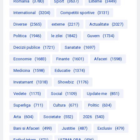
Romania
(3780)
Sport
(3637)
Externe
(3449)
International
(3204)
Competitii sportive
(3131)
Diverse
(2565)
externe
(2217)
Actualitate
(2027)
Politica
(1946)
le zilei
(1842)
Guvern
(1734)
Decizii publice
(1721)
Sanatate
(1697)
Economie
(1683)
Finante
(1601)
Afaceri
(1598)
Medicina
(1598)
Educatie
(1374)
Invatamant
(1318)
Showbiz
(1176)
Vedete
(1175)
Social
(1109)
Update me
(851)
Superliga
(711)
Cultura
(671)
Politic
(634)
Arta
(604)
Societate
(552)
2026
(540)
Bani si Afaceri
(499)
Justitie
(487)
Exclusiv
(479)
Fotbal Intern
(471)
ULTIMA ORA
(436)