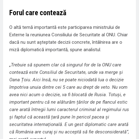
Forul care contează
O altă temă importantă este participarea ministrului de
Externe la reuniunea Consiliului de Securitate al ONU. Chiar
dacă nu sunt așteptate decizii concrete, întâlnirea are o
miză diplomatică importantă, spune analistul.
„Trebuie să spunem clar că singurul for de la ONU care
contează este Consiliul de Securitate, unde va merge și
Oana Țoiu. Aici însă, nu se poate niciodată lua o decizie
împotriva unuia dintre cei 5 care au drept de veto. Nu vom
avea nici acum o decizie, va fi blocată de Rusia. Totuși, e
important pentru că ne alăturăm țărilor de pe flancul estic
care arată întregii lumi caracterul criminal al regimului rus
și faptul că această țară pune în pericol pacea și
securitatea internațională. E un gest diplomatic care arată
că România are curaj și nu acceptă să fie desconsiderată”,