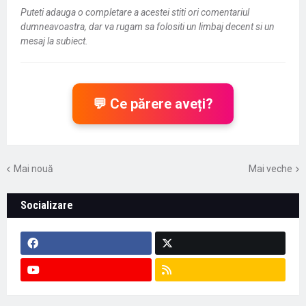
Puteti adauga o completare a acestei stiti ori comentariul
dumneavoastra, dar va rugam sa folositi un limbaj decent si un
mesaj la subiect.
💬 Ce părere aveți?
Mai nouă
Mai veche
Socializare