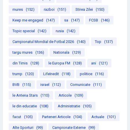
mures
(152)
razboi
(151)
Stirea Zilei
(150)
Keep me engaged
(147)
sa
(147)
FCSB
(146)
Topic special
(142)
rusia
(142)
Campionatul Mondial de Fotbal 2026
(140)
Top
(137)
targu mures
(136)
Nationala
(129)
din Timis
(128)
le Europa FM
(128)
ani
(121)
trump
(120)
LifeInedit
(118)
politice
(116)
BVB
(115)
israel
(112)
Comunicate
(111)
le Antena Stars
(110)
Articole
(109)
le din educatie
(108)
Administratie
(105)
facut
(105)
Parteneri Articole
(104)
Actuale
(101)
Alte Sporturi
(99)
Campionate Externe
(99)