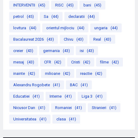
INTERVENTII
(45)
RISC
(45)
bani
(45)
petrol
(45)
Sa
(44)
declaratii
(44)
lovitura
(44)
orientul mijlociu
(44)
ungaria
(44)
Bacalaureat 2026
(43)
Chivu
(43)
Real
(43)
creier
(43)
germania
(43)
isi
(43)
mesaj
(43)
CFR
(42)
Cristi
(42)
filme
(42)
inainte
(42)
milioane
(42)
reactie
(42)
Alexandru Rogobete
(41)
BAC
(41)
Educatiei
(41)
Interne
(41)
Liga 3
(41)
Nicusor Dan
(41)
Romaniei
(41)
Stranieri
(41)
Universitatea
(41)
clasa
(41)