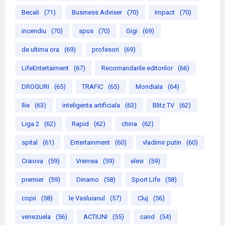
Becali
(71)
Business Adviser
(70)
Impact
(70)
incendiu
(70)
spus
(70)
Gigi
(69)
de ultima ora
(69)
profesori
(69)
LifeEntertaiment
(67)
Recomandarile editorilor
(66)
DROGURI
(65)
TRAFIC
(65)
Mondiala
(64)
Ilie
(63)
inteligenta artificiala
(63)
Blitz TV
(62)
Liga 2
(62)
Rapid
(62)
china
(62)
spital
(61)
Entertainment
(60)
vladimir putin
(60)
Craiova
(59)
Vremea
(59)
elevi
(59)
premier
(59)
Dinamo
(58)
Sport Life
(58)
copii
(58)
le Vasluianul
(57)
Cluj
(56)
venezuela
(56)
ACTIUNI
(55)
cand
(54)