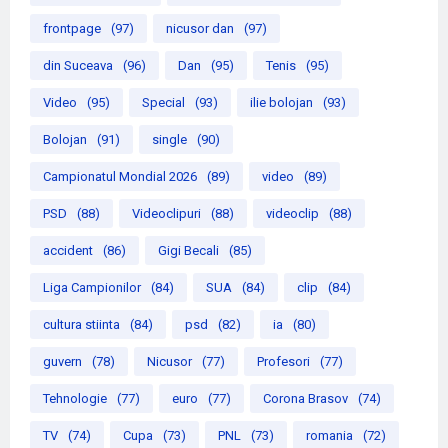
frontpage
(97)
nicusor dan
(97)
din Suceava
(96)
Dan
(95)
Tenis
(95)
Video
(95)
Special
(93)
ilie bolojan
(93)
Bolojan
(91)
single
(90)
Campionatul Mondial 2026
(89)
video
(89)
PSD
(88)
Videoclipuri
(88)
videoclip
(88)
accident
(86)
Gigi Becali
(85)
Liga Campionilor
(84)
SUA
(84)
clip
(84)
cultura stiinta
(84)
psd
(82)
ia
(80)
guvern
(78)
Nicusor
(77)
Profesori
(77)
Tehnologie
(77)
euro
(77)
Corona Brasov
(74)
TV
(74)
Cupa
(73)
PNL
(73)
romania
(72)