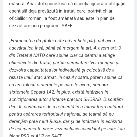
măsură. Analistul spune însă că discuția ignoră o obligație
esențială deja prevăzută în tratat, care, potrivit chiar
oficialilor români, a fost amânată sau este în plan de
dezvoltare prin programul SAFE.
„Frumusețea dreptului este că ambele părți pot avea
adevărul lor. Însă, până să mergem la art. 4, avem art. 3
din Tratatul NATO care spune clar că pentru a atinge
obiectivele din tratat, părțile semnatare 'vor menține și
dezvolta capacitatea lor individuală și colectivă de a
rezista unui atac armat.
În cazul nostru, putem spune că
nu am folosit sistemele pe care le avem, precum
sistemele Gepard 1A2. În plus, există întârzieri în
achiziționarea altor sisteme precum SHORAD. Discutăm
deci în continuare de o reticență în a folosi forța militară
pentru apărarea teritoriului național, de teamă să nu
deranjăm prea mult Rusia, dar și de întârzieri în achiziția
de echipamente noi – vezi inclusiv scandalul pe care l-au
făcut PSD și AUR pe SAFE.