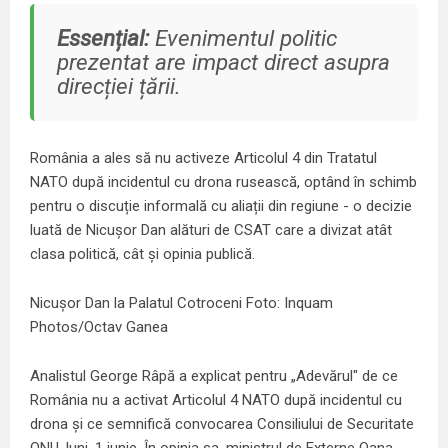
Essențial:
Evenimentul politic
prezentat are impact direct asupra
direcției țării.
România a ales să nu activeze Articolul 4 din Tratatul
NATO după incidentul cu drona rusească, optând în schimb
pentru o discuție informală cu aliații din regiune - o decizie
luată de Nicușor Dan alături de CSAT care a divizat atât
clasa politică, cât și opinia publică.
Nicuşor Dan la Palatul Cotroceni Foto: Inquam
Photos/Octav Ganea
Analistul George Râpă a explicat pentru „Adevărul" de ce
România nu a activat Articolul 4 NATO după incidentul cu
drona și ce semnifică convocarea Consiliului de Securitate
ONU, luni, 1 iunie. În opinia sa, ministrul de Externe Oana