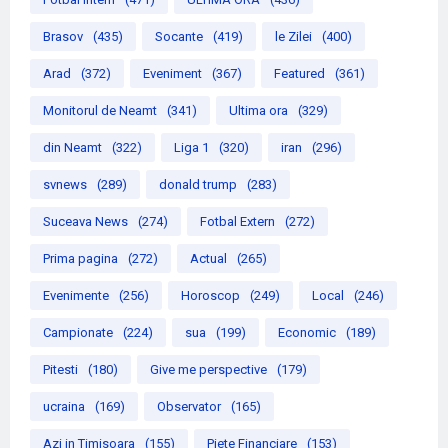
Brasov
(435)
Socante
(419)
le Zilei
(400)
Arad
(372)
Eveniment
(367)
Featured
(361)
Monitorul de Neamt
(341)
Ultima ora
(329)
din Neamt
(322)
Liga 1
(320)
iran
(296)
svnews
(289)
donald trump
(283)
Suceava News
(274)
Fotbal Extern
(272)
Prima pagina
(272)
Actual
(265)
Evenimente
(256)
Horoscop
(249)
Local
(246)
Campionate
(224)
sua
(199)
Economic
(189)
Pitesti
(180)
Give me perspective
(179)
ucraina
(169)
Observator
(165)
Azi in Timisoara
(155)
Piete Financiare
(153)