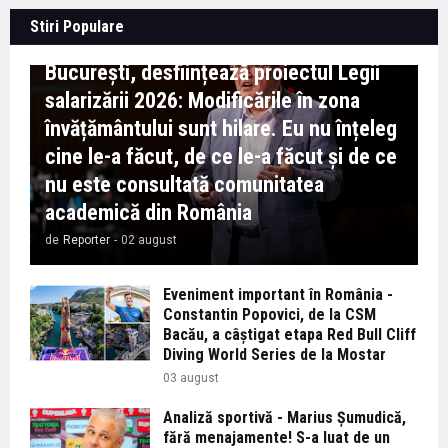
Context important pentru educație -
Stiri Populare
Marian Preda, rectorul Universității din
București, desființează proiectul Legii
salarizării 2026: Modificările în zona
învățământului sunt hilare. Eu nu înțeleg
cine le-a făcut, de ce le-a făcut și de ce
nu este consultată comunitatea
academică din România
de
Reporter
-
02 august
Eveniment important în România -
Constantin Popovici, de la CSM
Bacău, a câștigat etapa Red Bull Cliff
Diving World Series de la Mostar
03 august
Analiză sportivă - Marius Șumudică,
fără menajamente! S-a luat de un