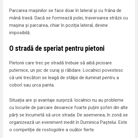
Parcarea mașinilor se face doar în lateral și cu frâna de
mână trasă. Dacă se formează polei, traversarea străzii cu
mașina și parcarea, chiar în poziția lateral, devine
imposibilă.
O stradă de speriat pentru pietoni
Pietonii care trec pe stradă trebuie să aibă picioare
puternice, un pic de curaj și răbdare. Localnici povestesc
că unii trecători se leagă de stâlpii de iluminat pentru a
coborî sau urca panta.
Situația are și avantaje surpriză. localnici nu au probleme
cu locurile de parcare deoarece foarte puțini șoferi din alte
părți se încumetă să urce strada. De asemenea, în zonă se
organizează un eveniment inedit în Duminica Paștelui. Este
o competiție de rostogolire a ouălor fierte.