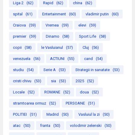
Liga 2
(62)
Rapid
(62)
china
(62)
spital
(61)
Entertainment
(60)
vladimir putin
(60)
Craiova
(59)
Vremea
(59)
elevi
(59)
premier
(59)
Dinamo
(58)
Sport Life
(58)
copii
(58)
le Vasluianul
(57)
Cluj
(56)
venezuela
(56)
ACTIUNI
(55)
cand
(54)
studiu
(54)
Serie A
(53)
Strategii in sanatate
(53)
cristi chivu
(53)
sia
(53)
2025
(52)
Locale
(52)
ROMANE
(52)
doua
(52)
stramtoarea ormuz
(52)
PERSOANE
(51)
POLITIEI
(51)
Madrid
(50)
Vasluiul la zi
(50)
atac
(50)
franta
(50)
volodimir zelenski
(50)