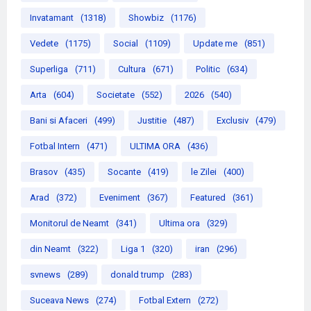
Invatamant
(1318)
Showbiz
(1176)
Vedete
(1175)
Social
(1109)
Update me
(851)
Superliga
(711)
Cultura
(671)
Politic
(634)
Arta
(604)
Societate
(552)
2026
(540)
Bani si Afaceri
(499)
Justitie
(487)
Exclusiv
(479)
Fotbal Intern
(471)
ULTIMA ORA
(436)
Brasov
(435)
Socante
(419)
le Zilei
(400)
Arad
(372)
Eveniment
(367)
Featured
(361)
Monitorul de Neamt
(341)
Ultima ora
(329)
din Neamt
(322)
Liga 1
(320)
iran
(296)
svnews
(289)
donald trump
(283)
Suceava News
(274)
Fotbal Extern
(272)