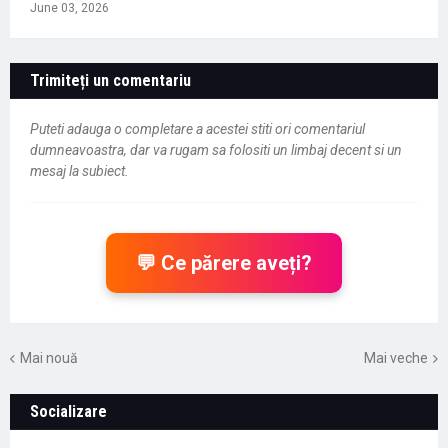
June 03, 2026
Trimiteți un comentariu
Puteti adauga o completare a acestei stiti ori comentariul
dumneavoastra, dar va rugam sa folositi un limbaj decent si un
mesaj la subiect.
💬 Ce părere aveți?
Mai nouă
Mai veche
Socializare