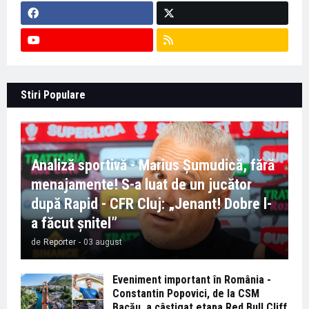
Stiri Populare
Analiză sportivă - Marius Șumudică, fără
menajamente! S-a luat de un jucător
după Rapid - CFR Cluj: „Jenant! Dobre l-
a făcut șnitel”
de
Reporter
-
03 august
Eveniment important în România -
Constantin Popovici, de la CSM
Bacău, a câștigat etapa Red Bull Cliff