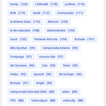
trump
(120)
LifeInedit
(118)
politice
(116)
BVB
(115)
israel
(112)
Comunicate
(111)
le Antena Stars
(110)
Articole
(109)
le din educatie
(108)
Administratie
(105)
facut
(105)
Parteneri Articole
(104)
Actuale
(101)
Alte Sporturi
(99)
Campionate Externe
(99)
frontpage
(97)
nicusor dan
(97)
din Suceava
(96)
Dan
(95)
Tenis
(95)
Video
(95)
Special
(93)
ilie bolojan
(93)
Bolojan
(91)
single
(90)
Campionatul Mondial 2026
(89)
video
(89)
PSD
(88)
Videoclipuri
(88)
videoclip
(88)