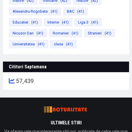
inainte
(42)
milioane
(42)
reactie
(42)
Alexandru Rogobete
(41)
BAC
(41)
Educatiei
(41)
Interne
(41)
Liga 3
(41)
Nicusor Dan
(41)
Romaniei
(41)
Stranieri
(41)
Universitatea
(41)
clasa
(41)
Cititori Saptamana
57,439
ULTIMELE STIRI
Va oferim cele mai interesante stiri noi, publicate de catre cele mai