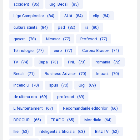
accident
(86)
Gigi Becali
(85)
Liga Campionilor
(84)
SUA
(84)
clip
(84)
cultura stiinta
(84)
psd
(82)
ia
(80)
guvern
(78)
Nicusor
(77)
Profesori
(77)
Tehnologie
(77)
euro
(77)
Corona Brasov
(74)
TV
(74)
Cupa
(73)
PNL
(73)
romania
(72)
Becali
(71)
Business Adviser
(70)
Impact
(70)
incendiu
(70)
spus
(70)
Gigi
(69)
de ultima ora
(69)
profesori
(69)
LifeEntertaiment
(67)
Recomandarile editorilor
(66)
DROGURI
(65)
TRAFIC
(65)
Mondiala
(64)
Ilie
(63)
inteligenta artificiala
(63)
Blitz TV
(62)