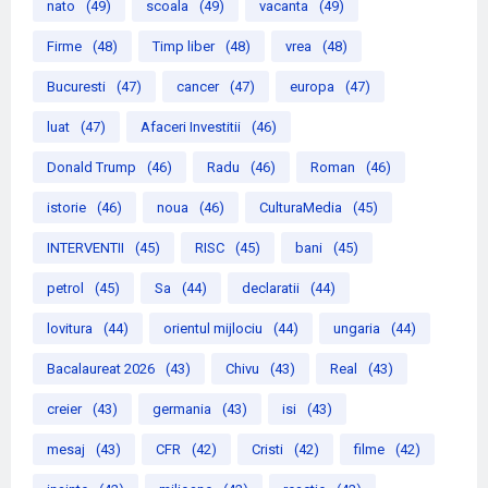
nato
(49)
scoala
(49)
vacanta
(49)
Firme
(48)
Timp liber
(48)
vrea
(48)
Bucuresti
(47)
cancer
(47)
europa
(47)
luat
(47)
Afaceri Investitii
(46)
Donald Trump
(46)
Radu
(46)
Roman
(46)
istorie
(46)
noua
(46)
CulturaMedia
(45)
INTERVENTII
(45)
RISC
(45)
bani
(45)
petrol
(45)
Sa
(44)
declaratii
(44)
lovitura
(44)
orientul mijlociu
(44)
ungaria
(44)
Bacalaureat 2026
(43)
Chivu
(43)
Real
(43)
creier
(43)
germania
(43)
isi
(43)
mesaj
(43)
CFR
(42)
Cristi
(42)
filme
(42)