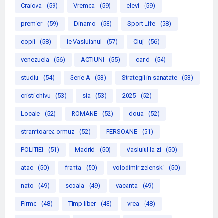
Craiova
(59)
Vremea
(59)
elevi
(59)
premier
(59)
Dinamo
(58)
Sport Life
(58)
copii
(58)
le Vasluianul
(57)
Cluj
(56)
venezuela
(56)
ACTIUNI
(55)
cand
(54)
studiu
(54)
Serie A
(53)
Strategii in sanatate
(53)
cristi chivu
(53)
sia
(53)
2025
(52)
Locale
(52)
ROMANE
(52)
doua
(52)
stramtoarea ormuz
(52)
PERSOANE
(51)
POLITIEI
(51)
Madrid
(50)
Vasluiul la zi
(50)
atac
(50)
franta
(50)
volodimir zelenski
(50)
nato
(49)
scoala
(49)
vacanta
(49)
Firme
(48)
Timp liber
(48)
vrea
(48)