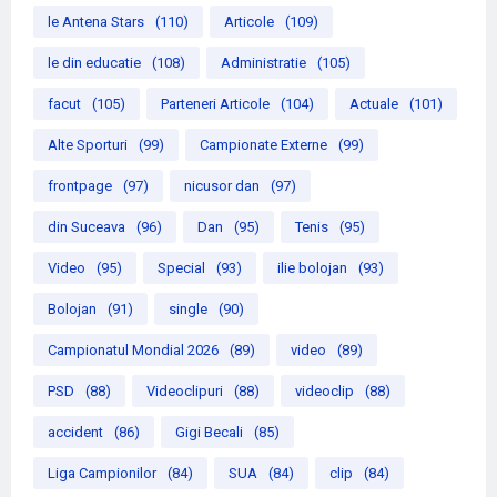
le Antena Stars
(110)
Articole
(109)
le din educatie
(108)
Administratie
(105)
facut
(105)
Parteneri Articole
(104)
Actuale
(101)
Alte Sporturi
(99)
Campionate Externe
(99)
frontpage
(97)
nicusor dan
(97)
din Suceava
(96)
Dan
(95)
Tenis
(95)
Video
(95)
Special
(93)
ilie bolojan
(93)
Bolojan
(91)
single
(90)
Campionatul Mondial 2026
(89)
video
(89)
PSD
(88)
Videoclipuri
(88)
videoclip
(88)
accident
(86)
Gigi Becali
(85)
Liga Campionilor
(84)
SUA
(84)
clip
(84)