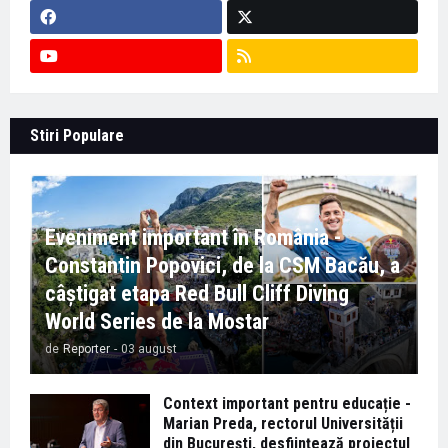
Stiri Populare
Eveniment important în România -
Constantin Popovici, de la CSM Bacău, a
câștigat etapa Red Bull Cliff Diving
World Series de la Mostar
de
Reporter
-
03 august
Context important pentru educație -
Marian Preda, rectorul Universității
din București, desființează proiectul