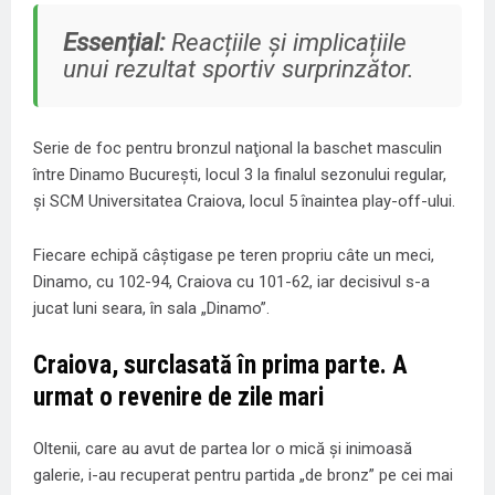
Essențial:
Reacțiile și implicațiile
unui rezultat sportiv surprinzător.
Serie de foc pentru bronzul naţional la baschet masculin
între Dinamo Bucureşti, locul 3 la finalul sezonului regular,
şi SCM Universitatea Craiova, locul 5 înaintea play-off-ului.
Fiecare echipă câştigase pe teren propriu câte un meci,
Dinamo, cu 102-94, Craiova cu 101-62, iar decisivul s-a
jucat luni seara, în sala „Dinamo”.
Craiova, surclasată în prima parte
. A
urmat o revenire de zile mari
Oltenii, care au avut de partea lor o mică şi inimoasă
galerie, i-au recuperat pentru partida „de bronz” pe cei mai