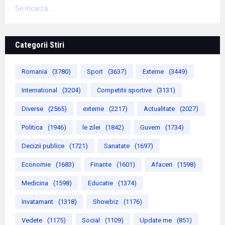
Se încarcă...
Categorii Stiri
Romania
(3780)
Sport
(3637)
Externe
(3449)
International
(3204)
Competitii sportive
(3131)
Diverse
(2565)
externe
(2217)
Actualitate
(2027)
Politica
(1946)
le zilei
(1842)
Guvern
(1734)
Decizii publice
(1721)
Sanatate
(1697)
Economie
(1683)
Finante
(1601)
Afaceri
(1598)
Medicina
(1598)
Educatie
(1374)
Invatamant
(1318)
Showbiz
(1176)
Vedete
(1175)
Social
(1109)
Update me
(851)