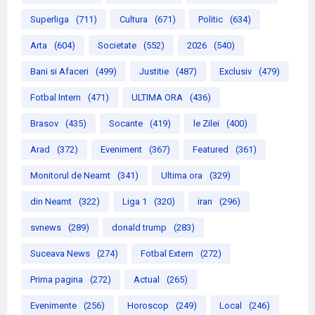
Superliga
(711)
Cultura
(671)
Politic
(634)
Arta
(604)
Societate
(552)
2026
(540)
Bani si Afaceri
(499)
Justitie
(487)
Exclusiv
(479)
Fotbal Intern
(471)
ULTIMA ORA
(436)
Brasov
(435)
Socante
(419)
le Zilei
(400)
Arad
(372)
Eveniment
(367)
Featured
(361)
Monitorul de Neamt
(341)
Ultima ora
(329)
din Neamt
(322)
Liga 1
(320)
iran
(296)
svnews
(289)
donald trump
(283)
Suceava News
(274)
Fotbal Extern
(272)
Prima pagina
(272)
Actual
(265)
Evenimente
(256)
Horoscop
(249)
Local
(246)