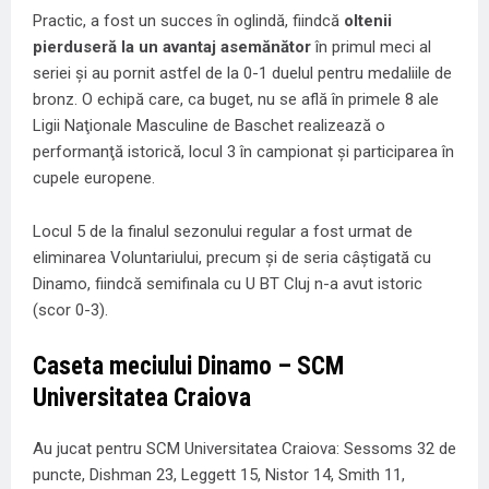
Practic, a fost un succes în oglindă, fiindcă
oltenii
pierduseră la un avantaj asemănător
în primul meci al
seriei şi au pornit astfel de la 0-1 duelul pentru medaliile de
bronz. O echipă care, ca buget, nu se află în primele 8 ale
Ligii Naţionale Masculine de Baschet realizează o
performanţă istorică, locul 3 în campionat şi participarea în
cupele europene.
Locul 5 de la finalul sezonului regular a fost urmat de
eliminarea Voluntariului, precum şi de seria câştigată cu
Dinamo, fiindcă semifinala cu U BT Cluj n-a avut istoric
(scor 0-3).
Caseta meciului Dinamo – SCM
Universitatea Craiova
Au jucat pentru SCM Universitatea Craiova: Sessoms 32 de
puncte, Dishman 23, Leggett 15, Nistor 14, Smith 11,