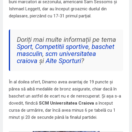
buni marcatori ai sezonului, americanii Sam Sessoms şi
Ishmael Leggett, dar au început groaznic duelul din
deplasare, pierzând cu 17-31 primul parţial.
Doriți mai multe informații pe tema
Sport
,
Competitii sportive
,
baschet
masculin
,
scm universitatea
craiova
și
Alte Sporturi
?
În al doilea sfert, Dinamo avea avantaj de 19 puncte şi
părea să aibă medaliile de bronz asigurate, chiar dacă în
baschet un astfel de ecart nu e de nerecuperat. Şi aşa s-a
dovedit, fiindcă
SCM Universitatea Craiova
a început
cursa de urmărire, dar încă avea minus 6 pe tabelă cu 1
minut şi 20 de secunde până la finalul partidei.