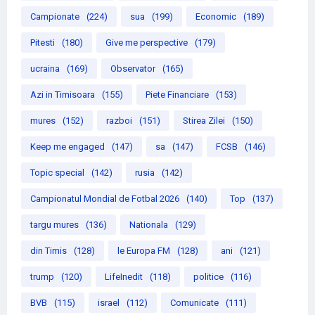
Campionate
(224)
sua
(199)
Economic
(189)
Pitesti
(180)
Give me perspective
(179)
ucraina
(169)
Observator
(165)
Azi in Timisoara
(155)
Piete Financiare
(153)
mures
(152)
razboi
(151)
Stirea Zilei
(150)
Keep me engaged
(147)
sa
(147)
FCSB
(146)
Topic special
(142)
rusia
(142)
Campionatul Mondial de Fotbal 2026
(140)
Top
(137)
targu mures
(136)
Nationala
(129)
din Timis
(128)
le Europa FM
(128)
ani
(121)
trump
(120)
LifeInedit
(118)
politice
(116)
BVB
(115)
israel
(112)
Comunicate
(111)