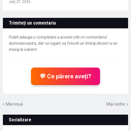
July 27, 2026
Trimiteți un comentariu
Puteti adauga o completare a acestei stiti ori comentariul
dumneavoastra, dar va rugam sa folositi un limbaj decent si un
mesaj la subiect.
💬 Ce părere aveți?
Mai nouă
Mai veche
Socializare