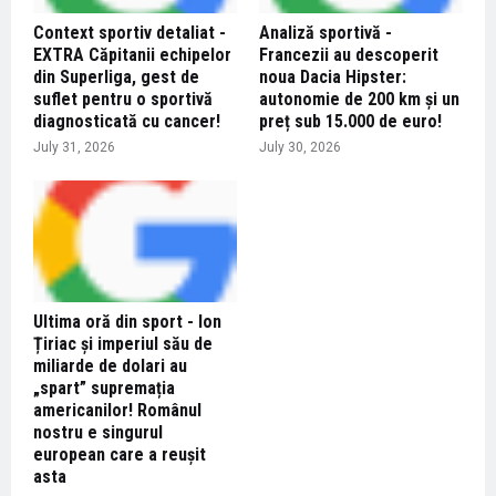
Context sportiv detaliat -
Analiză sportivă -
EXTRA Căpitanii echipelor
Francezii au descoperit
din Superliga, gest de
noua Dacia Hipster:
suflet pentru o sportivă
autonomie de 200 km și un
diagnosticată cu cancer!
preț sub 15.000 de euro!
July 31, 2026
July 30, 2026
Ultima oră din sport - Ion
Țiriac și imperiul său de
miliarde de dolari au
„spart” supremația
americanilor! Românul
nostru e singurul
european care a reușit
asta