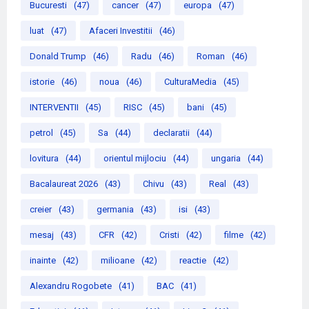
Bucuresti
(47)
cancer
(47)
europa
(47)
luat
(47)
Afaceri Investitii
(46)
Donald Trump
(46)
Radu
(46)
Roman
(46)
istorie
(46)
noua
(46)
CulturaMedia
(45)
INTERVENTII
(45)
RISC
(45)
bani
(45)
petrol
(45)
Sa
(44)
declaratii
(44)
lovitura
(44)
orientul mijlociu
(44)
ungaria
(44)
Bacalaureat 2026
(43)
Chivu
(43)
Real
(43)
creier
(43)
germania
(43)
isi
(43)
mesaj
(43)
CFR
(42)
Cristi
(42)
filme
(42)
inainte
(42)
milioane
(42)
reactie
(42)
Alexandru Rogobete
(41)
BAC
(41)