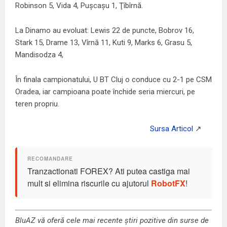
Robinson 5, Vida 4, Puşcaşu 1, Ţîbîrnă.
La Dinamo au evoluat: Lewis 22 de puncte, Bobrov 16,
Stark 15, Drame 13, Vîrnă 11, Kuti 9, Marks 6, Grasu 5,
Mandisodza 4,
În finala campionatului, U BT Cluj o conduce cu 2-1 pe CSM
Oradea, iar campioana poate închide seria miercuri, pe
teren propriu.
Tranzactionati FOREX? Ati putea castiga mai
mult si elimina riscurile cu ajutorul
RobotFX
!
BluAZ vă oferă cele mai recente știri pozitive din surse de