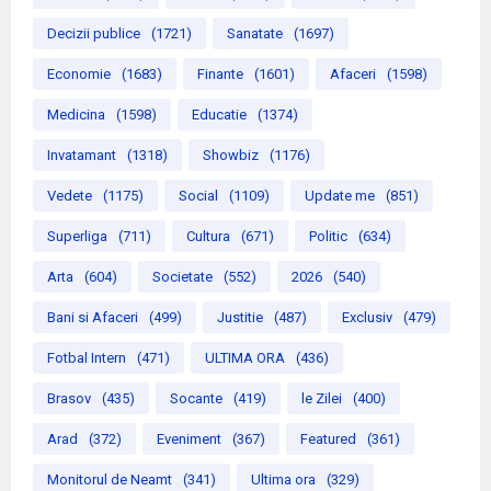
Decizii publice
(1721)
Sanatate
(1697)
Economie
(1683)
Finante
(1601)
Afaceri
(1598)
Medicina
(1598)
Educatie
(1374)
Invatamant
(1318)
Showbiz
(1176)
Vedete
(1175)
Social
(1109)
Update me
(851)
Superliga
(711)
Cultura
(671)
Politic
(634)
Arta
(604)
Societate
(552)
2026
(540)
Bani si Afaceri
(499)
Justitie
(487)
Exclusiv
(479)
Fotbal Intern
(471)
ULTIMA ORA
(436)
Brasov
(435)
Socante
(419)
le Zilei
(400)
Arad
(372)
Eveniment
(367)
Featured
(361)
Monitorul de Neamt
(341)
Ultima ora
(329)