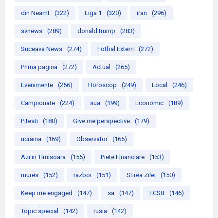
din Neamt
(322)
Liga 1
(320)
iran
(296)
svnews
(289)
donald trump
(283)
Suceava News
(274)
Fotbal Extern
(272)
Prima pagina
(272)
Actual
(265)
Evenimente
(256)
Horoscop
(249)
Local
(246)
Campionate
(224)
sua
(199)
Economic
(189)
Pitesti
(180)
Give me perspective
(179)
ucraina
(169)
Observator
(165)
Azi in Timisoara
(155)
Piete Financiare
(153)
mures
(152)
razboi
(151)
Stirea Zilei
(150)
Keep me engaged
(147)
sa
(147)
FCSB
(146)
Topic special
(142)
rusia
(142)