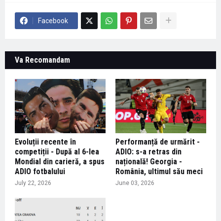
Facebook
Va Recomandam
Evoluții recente în
Performanță de urmărit -
competiții - După al 6-lea
ADIO: s-a retras din
Mondial din carieră, a spus
națională! Georgia -
ADIO fotbalului
România, ultimul său meci
July 22, 2026
June 03, 2026