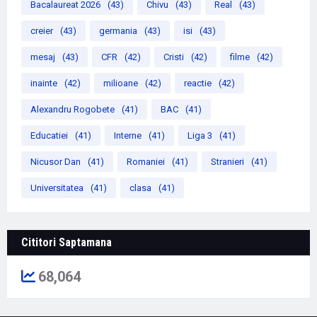
Bacalaureat 2026
(43)
Chivu
(43)
Real
(43)
creier
(43)
germania
(43)
isi
(43)
mesaj
(43)
CFR
(42)
Cristi
(42)
filme
(42)
inainte
(42)
milioane
(42)
reactie
(42)
Alexandru Rogobete
(41)
BAC
(41)
Educatiei
(41)
Interne
(41)
Liga 3
(41)
Nicusor Dan
(41)
Romaniei
(41)
Stranieri
(41)
Universitatea
(41)
clasa
(41)
Cititori Saptamana
68,064