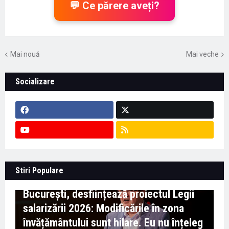
💬 Ce părere aveți?
Mai nouă
Mai veche
Socializare
Context important pentru educație -
Stiri Populare
Marian Preda, rectorul Universității din
București, desființează proiectul Legii
salarizării 2026: Modificările în zona
învățământului sunt hilare. Eu nu înțeleg