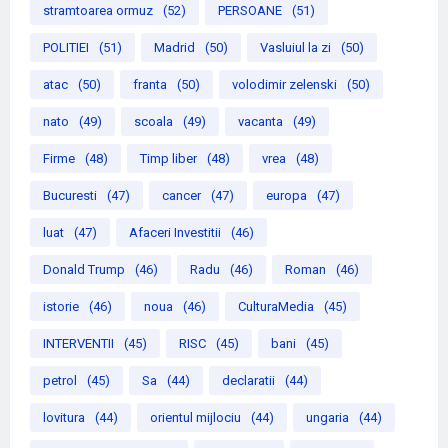
stramtoarea ormuz
(52)
PERSOANE
(51)
POLITIEI
(51)
Madrid
(50)
Vasluiul la zi
(50)
atac
(50)
franta
(50)
volodimir zelenski
(50)
nato
(49)
scoala
(49)
vacanta
(49)
Firme
(48)
Timp liber
(48)
vrea
(48)
Bucuresti
(47)
cancer
(47)
europa
(47)
luat
(47)
Afaceri Investitii
(46)
Donald Trump
(46)
Radu
(46)
Roman
(46)
istorie
(46)
noua
(46)
CulturaMedia
(45)
INTERVENTII
(45)
RISC
(45)
bani
(45)
petrol
(45)
Sa
(44)
declaratii
(44)
lovitura
(44)
orientul mijlociu
(44)
ungaria
(44)