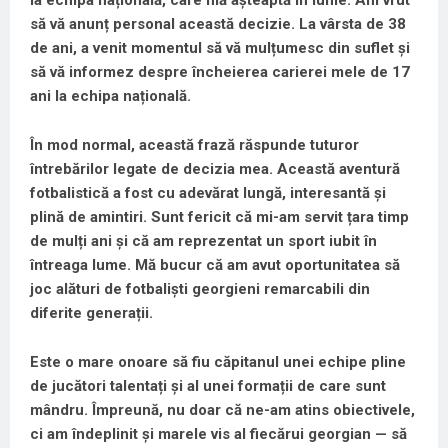
să vă anunț personal această decizie. La vârsta de 38
de ani, a venit momentul să vă mulțumesc din suflet și
să vă informez despre încheierea carierei mele de 17
ani la echipa națională.
În mod normal, această frază răspunde tuturor
întrebărilor legate de decizia mea. Această aventură
fotbalistică a fost cu adevărat lungă, interesantă și
plină de amintiri. Sunt fericit că mi-am servit țara timp
de mulți ani și că am reprezentat un sport iubit în
întreaga lume. Mă bucur că am avut oportunitatea să
joc alături de fotbaliști georgieni remarcabili din
diferite generații.
Este o mare onoare să fiu căpitanul unei echipe pline
de jucători talentați și al unei formații de care sunt
mândru. Împreună, nu doar că ne-am atins obiectivele,
ci am îndeplinit și marele vis al fiecărui georgian — să