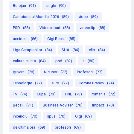
Bolojan
(91)
single
(90)
Campionatul Mondial 2026
(89)
video
(89)
PSD
(88)
Videoclipuri
(88)
videoclip
(88)
accident
(86)
Gigi Becali
(85)
Liga Campionilor
(84)
SUA
(84)
clip
(84)
cultura stiinta
(84)
psd
(82)
ia
(80)
guvern
(78)
Nicusor
(77)
Profesori
(77)
Tehnologie
(77)
euro
(77)
Corona Brasov
(74)
TV
(74)
Cupa
(73)
PNL
(73)
romania
(72)
Becali
(71)
Business Adviser
(70)
Impact
(70)
incendiu
(70)
spus
(70)
Gigi
(69)
de ultima ora
(69)
profesori
(69)