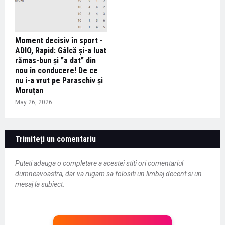
Moment decisiv în sport -
ADIO, Rapid: Gâlcă și-a luat
rămas-bun și ”a dat” din
nou în conducere! De ce
nu i-a vrut pe Paraschiv și
Moruțan
May 26, 2026
Trimiteți un comentariu
Puteti adauga o completare a acestei stiti ori comentariul
dumneavoastra, dar va rugam sa folositi un limbaj decent si un
mesaj la subiect.