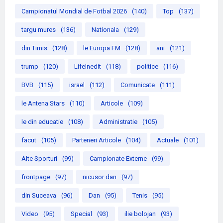
Campionatul Mondial de Fotbal 2026
(140)
Top
(137)
targu mures
(136)
Nationala
(129)
din Timis
(128)
le Europa FM
(128)
ani
(121)
trump
(120)
LifeInedit
(118)
politice
(116)
BVB
(115)
israel
(112)
Comunicate
(111)
le Antena Stars
(110)
Articole
(109)
le din educatie
(108)
Administratie
(105)
facut
(105)
Parteneri Articole
(104)
Actuale
(101)
Alte Sporturi
(99)
Campionate Externe
(99)
frontpage
(97)
nicusor dan
(97)
din Suceava
(96)
Dan
(95)
Tenis
(95)
Video
(95)
Special
(93)
ilie bolojan
(93)