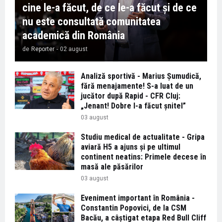
cine le-a făcut, de ce le-a făcut și de ce
nu este consultată comunitatea
academică din România
de
Reporter
-
02 august
Analiză sportivă - Marius Șumudică,
fără menajamente! S-a luat de un
jucător după Rapid - CFR Cluj:
„Jenant! Dobre l-a făcut șnitel”
03 august
Studiu medical de actualitate - Gripa
aviară H5 a ajuns și pe ultimul
continent neatins: Primele decese în
masă ale păsărilor
03 august
Eveniment important în România -
Constantin Popovici, de la CSM
Bacău, a câștigat etapa Red Bull Cliff