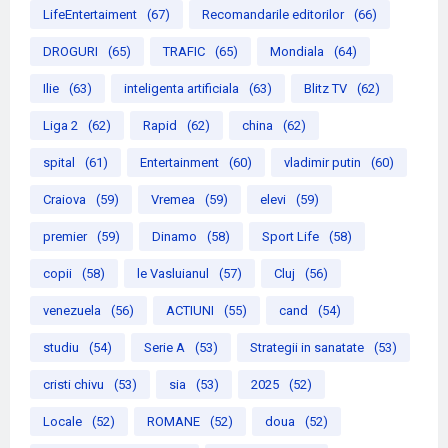
LifeEntertaiment
(67)
Recomandarile editorilor
(66)
DROGURI
(65)
TRAFIC
(65)
Mondiala
(64)
Ilie
(63)
inteligenta artificiala
(63)
Blitz TV
(62)
Liga 2
(62)
Rapid
(62)
china
(62)
spital
(61)
Entertainment
(60)
vladimir putin
(60)
Craiova
(59)
Vremea
(59)
elevi
(59)
premier
(59)
Dinamo
(58)
Sport Life
(58)
copii
(58)
le Vasluianul
(57)
Cluj
(56)
venezuela
(56)
ACTIUNI
(55)
cand
(54)
studiu
(54)
Serie A
(53)
Strategii in sanatate
(53)
cristi chivu
(53)
sia
(53)
2025
(52)
Locale
(52)
ROMANE
(52)
doua
(52)