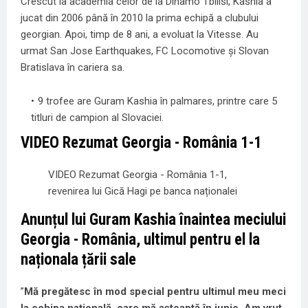
Crescut la academia celor de la Dinamo Tbilisi, Kashia a
jucat din 2006 până în 2010 la prima echipă a clubului
georgian. Apoi, timp de 8 ani, a evoluat la Vitesse. Au
urmat San Jose Earthquakes, FC Locomotive și Slovan
Bratislava în cariera sa.
9 trofee are Guram Kashia în palmares, printre care 5
titluri de campion al Slovaciei.
VIDEO Rezumat Georgia - România 1-1
VIDEO Rezumat Georgia - România 1-1,
revenirea lui Gică Hagi pe banca naționalei
Anunțul lui Guram Kashia înaintea meciului
Georgia - România, ultimul pentru el la
naționala țării sale
”
Mă pregătesc în mod special pentru ultimul meu meci
la echipa națională, care mă așteaptă în iunie. Am vrut