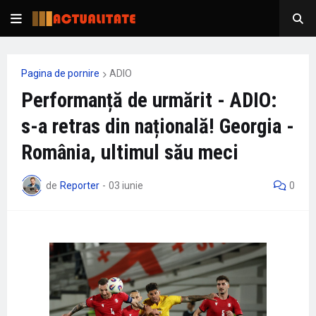
Pagina de pornire
ADIO
Performanță de urmărit - ADIO:
s-a retras din națională! Georgia -
România, ultimul său meci
de
Reporter
-
03 iunie
0