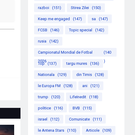
razboi
(151)
Stirea Zilei
(150)
Keep me engaged
(147)
sa
(147)
FCSB
(146)
Topic special
(142)
rusia
(142)
Campionatul Mondial de Fotbal
(140
2026
)
Top
(137)
targu mures
(136)
Nationala
(129)
din Timis
(128)
le Europa FM
(128)
ani
(121)
trump
(120)
LifeInedit
(118)
politice
(116)
BVB
(115)
israel
(112)
Comunicate
(111)
le Antena Stars
(110)
Articole
(109)