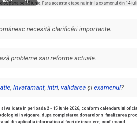
mânesc necesită clarificări importante.
liază probleme sau reforme actuale.
atie
,
Invatamant
,
intri
,
validarea
și
examenul
?
si validate in perioada 2 - 15 iunie 2026, conform calendarului oficia
odologiei in vigoare, dupa completarea dosarelor si finalizarea pro
asul din aplicatia informatica al fisei de inscriere, confirmand