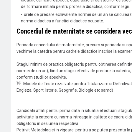
de formare initiala pentru profesia didactica, conform legii;
orele de predare echivalente normei de un an se calculeaz
norma didactica a functiei didactice ocupate.
Concediul de maternitate se considera vec
Perioada concediului de maternitate, precum si perioada suspen
vechime la catedra pentru cadrele didactice inscrise la examenu
Stagiul minim de practica obligatoriu pentru obtinerea definiti
normei de un an), fiind un stagiu efectiv de predare la catedra,
conform studiilor absolvite.
👋
...Modele de Teste rezolvate pentru Titularizare si Definitivat
Engleza, Sport, Istorie, Geografie, Biologie etc samd)
Candidatii aflati pentru prima data in situatia efectuarii stagi
activitate la catedra cu norma intreaga in calitate de cadru dida
obligatoriu in sesiunea respectiva.
Potrivit Metodologiei in vigoare, pentru a se putea prezenta la 