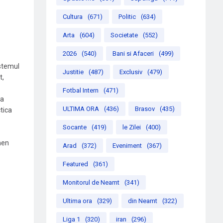
Cultura
(671)
Politic
(634)
Arta
(604)
Societate
(552)
2026
(540)
Bani si Afaceri
(499)
istemul
Justitie
(487)
Exclusiv
(479)
t,
Fotbal Intern
(471)
ra
ULTIMA ORA
(436)
Brasov
(435)
tica
Socante
(419)
le Zilei
(400)
men
Arad
(372)
Eveniment
(367)
Featured
(361)
Monitorul de Neamt
(341)
Ultima ora
(329)
din Neamt
(322)
Liga 1
(320)
iran
(296)