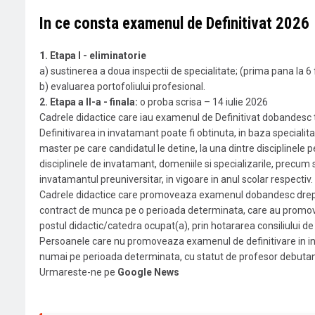
In ce consta examenul de Definitivat 2026
1. Etapa I - eliminatorie
a) sustinerea a doua inspectii de specialitate; (prima pana la 
b) evaluarea portofoliului profesional.
2. Etapa a II-a - finala:
o proba scrisa – 14 iulie 2026
Cadrele didactice care iau examenul de Definitivat dobandesc ti
Definitivarea in invatamant poate fi obtinuta, in baza specialit
master pe care candidatul le detine, la una dintre disciplinele 
disciplinele de invatamant, domeniile si specializarile, precum 
invatamantul preuniversitar, in vigoare in anul scolar respectiv.
Cadrele didactice care promoveaza examenul dobandesc dreptul
contract de munca pe o perioada determinata, care au promovat
postul didactic/catedra ocupat(a), prin hotararea consiliului de 
Persoanele care nu promoveaza examenul de definitivare in inv
numai pe perioada determinata, cu statut de profesor debutan
Urmareste-ne pe
Google News