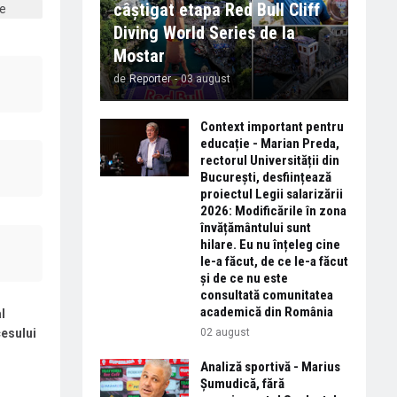
câștigat etapa Red Bull Cliff
Diving World Series de la
Mostar
de
Reporter
-
03 august
Context important pentru
educație - Marian Preda,
rectorul Universității din
București, desființează
proiectul Legii salarizării
2026: Modificările în zona
învățământului sunt
hilare. Eu nu înțeleg cine
le-a făcut, de ce le-a făcut
și de ce nu este
consultată comunitatea
academică din România
l
cesului
02 august
Analiză sportivă - Marius
Șumudică, fără