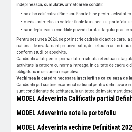
indeplineasca,
cumulativ
, urmatoarele conditii:
sa aiba calificativul Bine sau Foarte bine pentru activitate
media aritmetica a notelor finale la inspectii si portofoliu 
sa indeplineasca conditiile privind durata stagiului practic o
Pentru sesiunea 2026, se pot inscrie cadrele didactice care, la
national de invatamant preuniversitar, de cel putin un an (sau 
conform studiilor absolvite.
Candidatii aflati pentru prima data in situatia efectuarii stagiu
activitate la catedra cu norma intreaga, in calitate de cadru did
obligatoriu in sesiunea respectiva.
Vechimea la catedra necesara inscrierii se calculeaza de la 
Candidatii pot sustine examenul national pentru definitivare in 
sunt conditionate de achitarea, la unitatea de invatamant des
MODEL Adeverinta Calificativ partial Defin
MODEL Adeverinta nota la portofoliu
MODEL Adeverinta vechime Definitivat 20