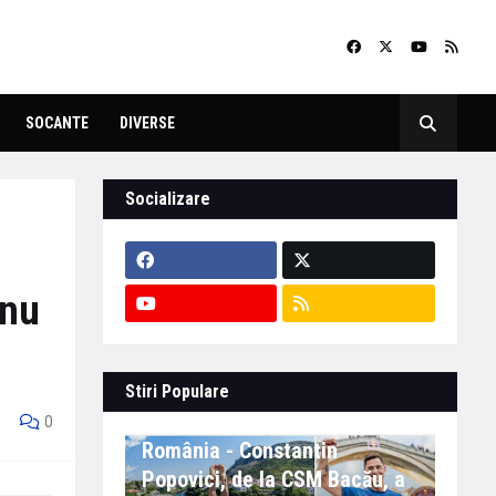
SOCANTE
DIVERSE
Socializare
 nu
Stiri Populare
Eveniment important în
0
România - Constantin
Popovici, de la CSM Bacău, a