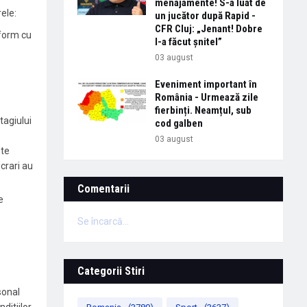
menajamente! S-a luat de
ele:
un jucător după Rapid -
CFR Cluj: „Jenant! Dobre
nform cu
l-a făcut șnitel”
03 august
Eveniment important în
România - Urmează zile
fierbinți. Neamțul, sub
tagiului
cod galben
03 august
ste
crari au
Comentarii
e
Se încarcă...
Categorii Stiri
sonal
ditiilor