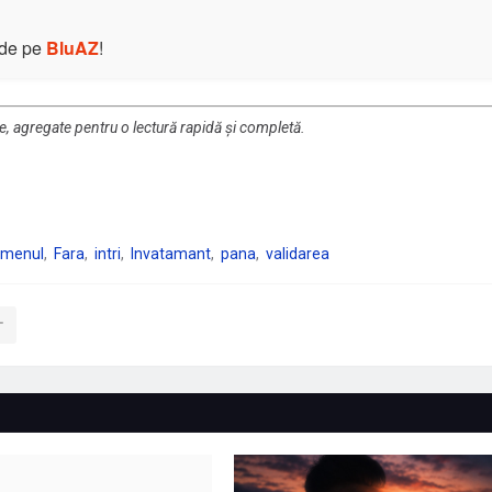
e de pe
BluAZ
!
re, agregate pentru o lectură rapidă și completă.
amenul
Fara
intri
Invatamant
pana
validarea