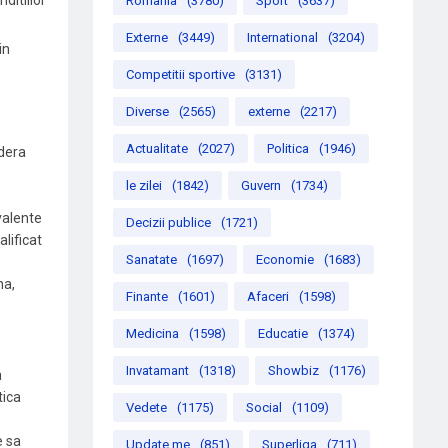
Romania
(3780)
Sport
(3637)
Externe
(3449)
International
(3204)
in
Competitii sportive
(3131)
Diverse
(2565)
externe
(2217)
Actualitate
(2027)
Politica
(1946)
idera
le zilei
(1842)
Guvern
(1734)
valente
Decizii publice
(1721)
lificat
Sanatate
(1697)
Economie
(1683)
na,
Finante
(1601)
Afaceri
(1598)
Medicina
(1598)
Educatie
(1374)
Invatamant
(1318)
Showbiz
(1176)
a
tica
Vedete
(1175)
Social
(1109)
e sa
Update me
(851)
Superliga
(711)