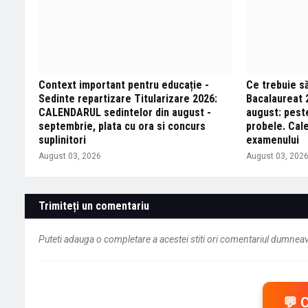
Context important pentru educație -
Ce trebuie să 
Sedinte repartizare Titularizare 2026:
Bacalaureat 
CALENDARUL sedintelor din august -
august: peste
septembrie, plata cu ora si concurs
probele. Cal
suplinitori
examenului
August 03, 2026
August 03, 202
Trimiteți un comentariu
Puteti adauga o completare a acestei stiti ori comentariul dumneavo
💬 