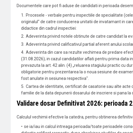
Documentele care pot fi aduse de candidati in perioada desemna
Procesele - verbale pentru inspectiile de specialitate (cele 
originalul" de catre conducerea unitatii de invatamant in care
didactice din cadrul inspectiei:
Adeverinta privind notele obtinute de catre candidat la eval
Adeverinta privind calificativul partial aferent anului sco
Adeverinta din care sa rezulte vechimea de predare efectiva 
(31.08.2026); in cazul candidatilor aflati pentru prima data in 
prevazuta la art. 42 alin. (4) „reluarea stagiului practic cu 
obligatorie pentru prezentarea la o noua sesiune de examen, 
fost anulate in sesiunea respectiva".
Cartea de identitate, certificat de casatorie sau alte acte
familie de la data depunerii dosarului de inscriere si pana la
Validare dosar Definitivat 2026: perioada 2
Calculul vechimii efective la catedra, pentru obtinerea definit
se ia/iau in calcul intreaga perioada/toate perioadele conse
didactic calificat respectiv, dupa absolvirea studiilor de spec