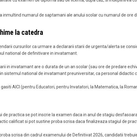
a inmultind numarul de saptamani ale anului scolar cu numarul de ore d
hime la catedra
darii cursurilor ca urmare a declararii starii de urgenta/alerta se cons
l national de definitivare in invatamant.
varii in invatamant are o durata de un an scolar (sau ore de predare echi
 in sistemul national de invatamant preuniversitar, ca personal didactic ca
 gasiti
AICI
(pentru Educatori, pentru Invatatori, la Matematica, la Roma
ului de practica se pot inscrie la examen daca in anul de stagiu desfasoar
ctic calificat si pot sustine proba scrisa daca finalizeaza stagiul de prac
proba scrisa din cadrul examenului de Definitivat 2026, candidatii trebui