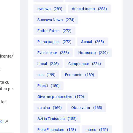
svnews
(289)
donald trump
(283)
Suceava News
(274)
Fotbal Extern
(272)
Prima pagina
(272)
Actual
(265)
Evenimente
(256)
Horoscop
(249)
licenta/
Local
(246)
Campionate
(224)
n
sua
(199)
Economic
(189)
te cu
Pitesti
(180)
atea pe
Give me perspective
(179)
itar
ucraina
(169)
Observator
(165)
Azi in Timisoara
(155)
Piete Financiare
(153)
mures
(152)