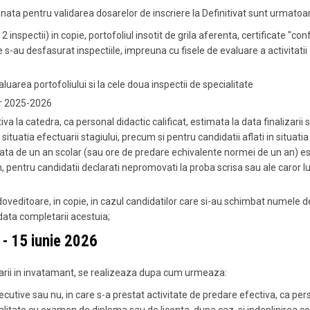
ta pentru validarea dosarelor de inscriere la Definitivat sunt urmatoar
2 inspectii) in copie, portofoliul insotit de grila aferenta, certificate "co
 s-au desfasurat inspectiile, impreuna cu fisele de evaluare a activitatii
uarea portofoliului si la cele doua inspectii de specialitate
lar 2025-2026
la catedra, ca personal didactic calificat, estimata la data finalizarii s
situatia efectuarii stagiului, precum si pentru candidatii aflati in situatia
durata de un an scolar (sau ore de predare echivalente normei de un an) e
pentru candidatii declarati nepromovati la proba scrisa sau ale caror lu
 doveditoare, in copie, in cazul candidatilor care si-au schimbat numele d
 data completarii acestuia;
 - 15 iunie 2026
ivarii in invatamant, se realizeaza dupa cum urmeaza:
cutive sau nu, in care s-a prestat activitate de predare efectiva, ca per
ialitate cu examen de diploma sau de licenta, dupa caz, si indeplinirea con