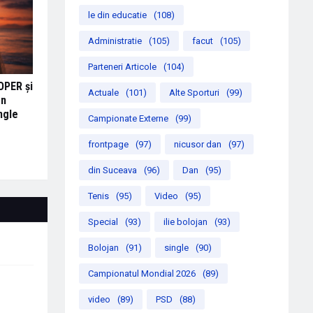
le din educatie
(108)
Administratie
(105)
facut
(105)
Parteneri Articole
(104)
OPER și
Actuale
(101)
Alte Sporturi
(99)
en
ngle
Campionate Externe
(99)
frontpage
(97)
nicusor dan
(97)
din Suceava
(96)
Dan
(95)
Tenis
(95)
Video
(95)
Special
(93)
ilie bolojan
(93)
Bolojan
(91)
single
(90)
Campionatul Mondial 2026
(89)
video
(89)
PSD
(88)