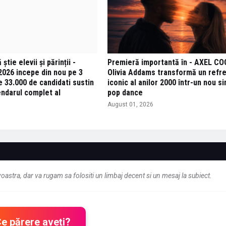
știe elevii și părinții -
Premieră importantă în - AXEL CO
2026 incepe din nou pe 3
Olivia Addams transformă un refr
 33.000 de candidati sustin
iconic al anilor 2000 într-un nou si
endarul complet al
pop dance
August 01, 2026
6
astra, dar va rugam sa folositi un limbaj decent si un mesaj la subiect.
Ce părere aveți?