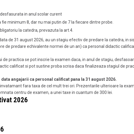
a desfasurata in anul scolar curent
sa fie minimum 8, dar nu mai putin de 7 la fiecare dintre probe.
bligatoriu la catedra, prevazuta la art.4.
 data de 31 august 2026, au un stagiu efectiv de predare la catedra, in s
ore de predare echivalente normei de un an) ca personal didactic califica
lui de practica se pot inscrie la examen daca, in anul de stagiu, desfasoa
actic calificat si pot sustine proba scrisa daca finalizeaza stagiul de prac
data angajarii ca personal calificat pana la 31 august 2026.
invatamant fara taxa de cel mult trei ori. Prezentarile ulterioare la exa
emnata centru de examen, a unei taxe in cuantum de 300 lei.
itivat 2026
26