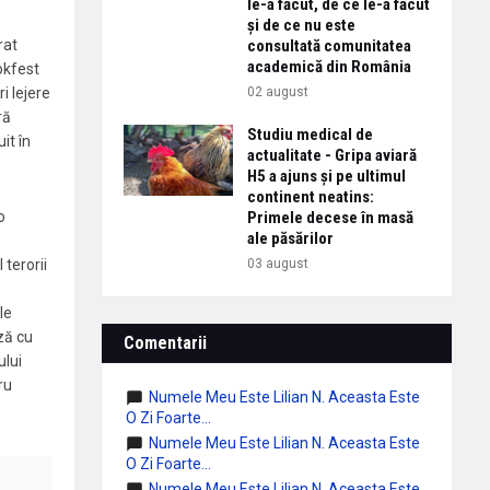
le-a făcut, de ce le-a făcut
și de ce nu este
rat
consultată comunitatea
academică din România
okfest
i lejere
02 august
ră
Studiu medical de
it în
actualitate - Gripa aviară
H5 a ajuns și pe ultimul
continent neatins:
o
Primele decese în masă
ale păsărilor
terorii
03 august
le
ză cu
Comentarii
ului
ru
Numele Meu Este Lilian N. Aceasta Este
O Zi Foarte...
Numele Meu Este Lilian N. Aceasta Este
O Zi Foarte...
Numele Meu Este Lilian N. Aceasta Este