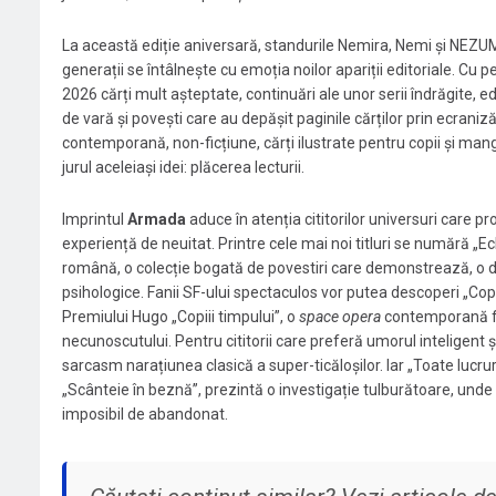
La această ediție aniversară, standurile Nemira, Nemi și NEZUMI
generații se întâlnește cu emoția noilor apariții editoriale. Cu 
2026 cărți mult așteptate, continuări ale unor serii îndrăgite, ediț
de vară și povești care au depășit paginile cărților prin ecranizăr
contemporană, non-ficțiune, cărți ilustrate pentru copii și manga
jurul aceleiași idei: plăcerea lecturii.
Imprintul
Armada
aduce în atenția cititorilor universuri care 
experiență de neuitat. Printre cele mai noi titluri se numără „E
română, o colecție bogată de povestiri care demonstrează, o dat
psihologice. Fanii SF-ului spectaculos vor putea descoperi „Cop
Premiului Hugo „Copiii timpului”, o
space opera
contemporană fas
necunoscutului. Pentru cititorii care preferă umorul inteligent ș
sarcasm narațiunea clasică a super-ticăloșilor. Iar „Toate lucrur
„Scânteie în beznă”, prezintă o investigație tulburătoare, un
imposibil de abandonat.