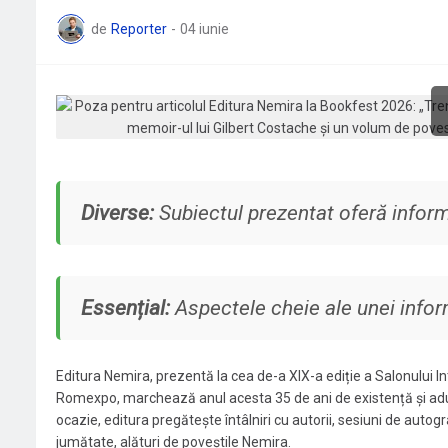
de
Reporter
-
04 iunie
Diverse:
Subiectul prezentat oferă informa
Essențial:
Aspectele cheie ale unei inform
Editura Nemira, prezentă la cea de-a XIX-a ediție a Salonului I
Romexpo, marchează anul acesta 35 de ani de existență și aduce î
ocazie, editura pregătește întâlniri cu autorii, sesiuni de autogr
jumătate, alături de poveștile Nemira.