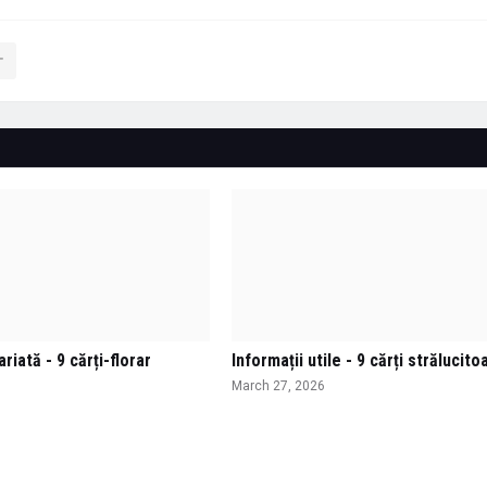
riată - 9 cărți-florar
Informații utile - 9 cărți strălucito
March 27, 2026