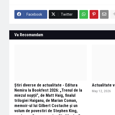
Facebook
Twitter
Va Recomandam
Știri diverse de actualitate - Editura
Actualitate va
Nemira la Bookfest 2026: „Trenul de la
May 12, 2026
miezul nopții”, de Matt Haig, finalul
trilogiei Haiganu, de Marian Coman,
memoir-ul lui Gilbert Costache și un
volum de povestiri de Stephen King,