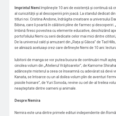
Imprintul Nemi
împlinește 10 ani de existență și continuă să cre
al curiozității și al descoperirii prin joacă. La standul dedicat
titluri noi. Cristina Andone, îndrăgita creatoare a universului D
Bibina, care îi poartă în călătorii pline de farmec și descoperiri. 
îmbină firesc povestea cu elemente educative, deschizând apeti
portofoliului Nemi cu serii dedicate celor mai mici dintre cititor
De la universul cald și amuzant din „Rața și Gâsca” de Tad Hills, 
se aliniază aceluiași crez care definește Nemi de 10 ani: lectur
Iubitorii de manga se vor putea bucura de continuări mult aștept
cincilea volum din „Atelierul Vrăjitoarelor”, de Kamome Shiraha
adânceşte misterul a ceea ce înseamnă cu adevărat să devii vrăj
Kanata, se întoarce cu un al doilea volum plin de aventuri fermec
pisicile hoinare”, de Yuri Sonoda, revine cu cel de-al treilea vo
neașteptate dintre oameni și animale.
Despre Nemira
Nemira este una dintre primele edituri independente din România