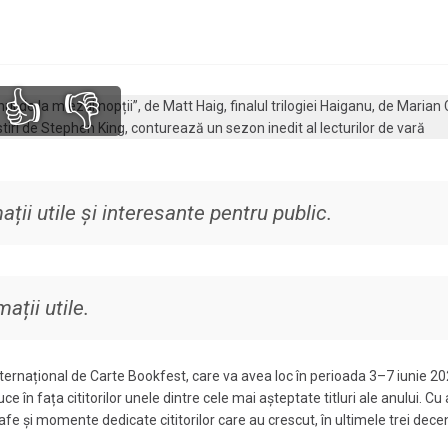
👍
👎
ții utile și interesante pentru public.
ații utile.
nternațional de Carte Bookfest, care va avea loc în perioada 3–7 iunie 202
n fața cititorilor unele dintre cele mai așteptate titluri ale anului. Cu
afe și momente dedicate cititorilor care au crescut, în ultimele trei deceni