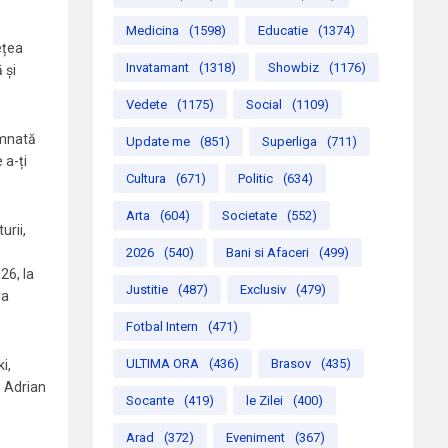
Medicina
(1598)
Educatie
(1374)
ețea
Invatamant
(1318)
Showbiz
(1176)
 și
Vedete
(1175)
Social
(1109)
emnată
Update me
(851)
Superliga
(711)
 a-ți
Cultura
(671)
Politic
(634)
Arta
(604)
Societate
(552)
urii,
2026
(540)
Bani si Afaceri
(499)
26, la
Justitie
(487)
Exclusiv
(479)
la
Fotbal Intern
(471)
ULTIMA ORA
(436)
Brasov
(435)
i,
i Adrian
Socante
(419)
le Zilei
(400)
Arad
(372)
Eveniment
(367)