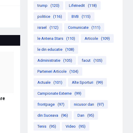
trump
(120)
LifeInedit
(118)
politice
(116)
BVB
(115)
israel
(112)
Comunicate
(111)
le Antena Stars
(110)
Articole
(109)
le din educatie
(108)
Administratie
(105)
facut
(105)
Parteneri Articole
(104)
Actuale
(101)
Alte Sporturi
(99)
Campionate Externe
(99)
are
frontpage
(97)
nicusor dan
(97)
din Suceava
(96)
Dan
(95)
Tenis
(95)
Video
(95)