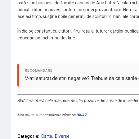
astăzi un business de familie condus de Ana Lotts-Nicolau și C
aducă cititorilor povești puternice și idei provocatoare. Nemira tr
același timp, susține noile generații de scriitori români ale căr
În dialog constant cu cititorii, firul roșu al tuturor cărților publ
educația pot schimba destine.
V-ati saturat de stiri negative? Trebuie sa cititi stiril
BluAZ vă oferă cele mai recente știri pozitive din surse de încrede
Mai multe știri actualizate zilnic pe
BluAZ
.
Categorie:
Carte
Diverse