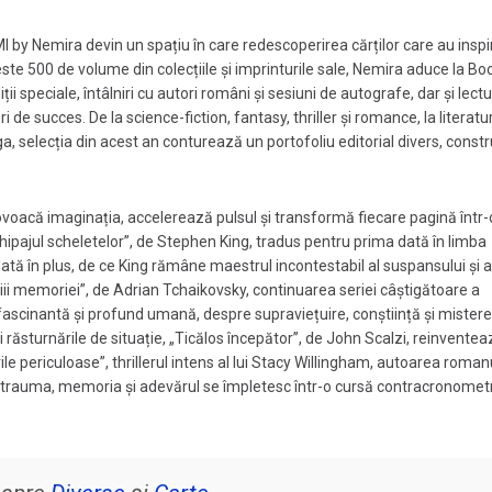
 by Nemira devin un spațiu în care redescoperirea cărților care au inspi
peste 500 de volume din colecțiile și imprinturile sale, Nemira aduce la Bo
ii speciale, întâlniri cu autori români și sesiuni de autografe, dar și lectur
i de succes. De la science-fiction, fantasy, thriller și romance, la literatu
, selecția din acest an conturează un portofoliu editorial divers, constru
provoacă imaginația, accelerează pulsul și transformă fiecare pagină într-
chipajul scheletelor”, de Stephen King, tradus pentru prima dată în limba
ă în plus, de ce King rămâne maestrul incontestabil al suspansului și al 
iii memoriei”, de Adrian Tchaikovsky, continuarea seriei câștigătoare a
cinantă și profund umană, despre supraviețuire, conștiință și mistere
i răsturnările de situație, „Ticălos începător”, de John Scalzi, reinventea
ile periculoase”, thrillerul intens al lui Stacy Willingham, autoarea roman
de trauma, memoria și adevărul se împletesc într-o cursă contracronomet