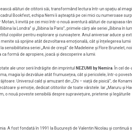
ască alături de cititorii săi, transformând lectura într-un spațiu al imagi
 din cadrul Bookfest, echipa Nemi îi așteaptă pe cei mici cu numeroase surp
ar Motan, îi invită pe cei mici într-o nouă aventură alături de curajoasa râ
„Bibina la Londra” și „Bibina la Paris”, primele cărți ale seriei „Bibina în lu
tul copiilor pentru explorare și cunoaștere. Anul aniversar aduce și ex
i, menite să sprijine atât dezvoltarea emoțională, cât și înțelegerea lumii d
la sensibilitatea seriei „Anii de creșă” de Madeleine și Flore Brunelet, noil
a ca formă de apropiere, joacă și descoperire a lumii.
ate ale unor serii îndrăgite din imprintul
NEZUMI by Nemira
. În cel de-
ma, magia își dezvăluie atât frumusețea, cât și pericolele, într-o povest
itoare. Universul cald și amuzant din „Chi – viață de pisică”, de Konam
ătoare și emoție, dedicat cititorilor de toate vârstele. Iar „Maruru și Ha
lum, o nouă poveste sensibilă despre supraviețuire, prietenie și legăturile
. A fost fondată în 1991 la București de Valentin Nicolau și continuă să