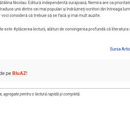
ătălina Nicolau. Editură independentă curajoasă, Nemira are ca prioritat
aduce unii dintre cei mai populari și îndrăzneți scriitori din întreaga lume
or voci consideră că trebuie să se facă și mai mult auzite.
icate este #plăcerea lecturii, alături de convingerea profundă că literatura 
e de pe
BluAZ
!
re, agregate pentru o lectură rapidă și completă.