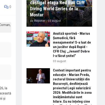
câștigat etapa Red Bull Cliff
0
Diving World Series de la
Mostar
de
Reporter
-
03 august
Analiză sportivă - Marius
Șumudică, fără
menajamente! S-a luat de
un jucător după Rapid -
CFR Cluj: „Jenant! Dobre
l-a făcut șnitel”
03 august
Context important pentru
educație - Marian Preda,
rectorul Universității din
București, desființează
proiectul Legii salarizării
6, la
2026: Modificările în zona
 această
învățământului sunt
i și
hilare. Eu nu înțeleg cine