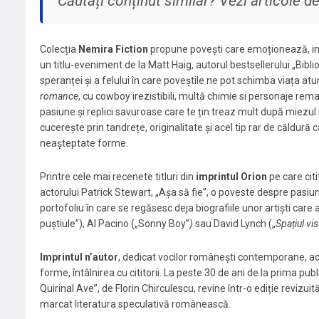
Căutați conținut similar? Vezi articole 
Colecția
Nemira Fiction
propune povești care emoționează, inspir
un titlu-eveniment de la Matt Haig, autorul bestsellerului „Biblio
speranței și a felului în care poveștile ne pot schimba viața a
romance
, cu cowboy irezistibili, multă chimie si personaje re
pasiune și replici savuroase care te țin treaz mult după miezul 
cucerește prin tandrețe, originalitate și acel tip rar de căldură 
neașteptate forme.
Printre cele mai recenete titluri din
imprintul Orion
pe care cit
actorului Patrick Stewart, „Așa să fie”, o poveste despre pasi
portofoliu în care se regăsesc deja biografiile unor artiști ca
puștiule”), Al Pacino („Sonny Boy”
)
sau David Lynch („
Spațiul vis
Imprintul n’autor
, dedicat vocilor românești contemporane, aduc
forme, întâlnirea cu cititorii. La peste 30 de ani de la prima publ
Quirinal Ave”, de Florin Chirculescu, revine într-o ediție revizuită
marcat literatura speculativă românească.