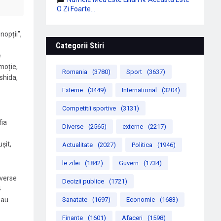
O Zi Foarte...
nopții”,
Categorii Stiri
n
moție,
Romania
(3780)
Sport
(3637)
shida,
Externe
(3449)
International
(3204)
Competitii sportive
(3131)
fia
Diverse
(2565)
externe
(2217)
șit,
Actualitate
(2027)
Politica
(1946)
le zilei
(1842)
Guvern
(1734)
iverse
Decizii publice
(1721)
4
 au
Sanatate
(1697)
Economie
(1683)
Finante
(1601)
Afaceri
(1598)