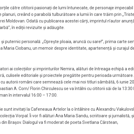
rțile către cititorii pasionați de lumi întunecate, de personaje impecabil
 planuri, creând o parabolă tulburătoare a lumii în care trăim prin „Trist
 Andrei Moldovan. Odată cu publicarea acestei cărți, imprintul n’autor anunță
bă”, în ediții revizuite și adăugite.
 și puternic personală: „Oprește ploaia, aruncă cu sare!”, prima carte s
a Maria Ciobanu, un memoir despre identitate, apartenență și curajul de
tori ai colecțiilor și imprinturilor Nemira, alături de întreaga echipă a edit
inspiră, culisele editoriale și proiectele pregătite pentru perioada următoare.
 cu autorii români care semnează cele mai noi titluri sâmbătă, 6 iunie 20
ian A. Corn/ Florin Chirculescu se va întâlni cu cititorii săi de la 13:30 
man în intervalul 16:00 – 17:00.
e sunt invitați la Cafeneaua Artelor la o întâlnire cu Alexandru Vakulovsk
olecția Vorpal. Îi vor fi alături Ana Maria Sandu, scriitoare și jurnalistă, ș
nia din Brașov. Dialogul va fi moderat de poeta Svetlana Cârstean,