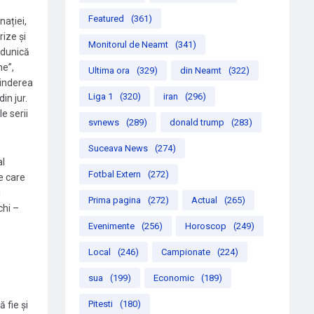
Featured
(361)
nației,
rize și
Monitorul de Neamt
(341)
ndunică
me”,
Ultima ora
(329)
din Neamt
(322)
tinderea
Liga 1
(320)
iran
(296)
in jur.
e serii
svnews
(289)
donald trump
(283)
Suceava News
(274)
al
Fotbal Extern
(272)
e care
i
Prima pagina
(272)
Actual
(265)
chi –
Evenimente
(256)
Horoscop
(249)
Local
(246)
Campionate
(224)
sua
(199)
Economic
(189)
Pitesti
(180)
 fie și