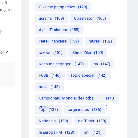
e să
Give me perspective
(179)
 și, în
ucraina
(169)
Observator
(165)
Azi in Timisoara
(155)
și
Piete Financiare
(153)
mures
(152)
razboi
(151)
Stirea Zilei
(150)
Keep me engaged
(147)
sa
(147)
FCSB
(146)
Topic special
(142)
rusia
(142)
Campionatul Mondial de Fotbal
(140
2026
)
Top
(137)
targu mures
(136)
Nationala
(129)
din Timis
(128)
le Europa FM
(128)
ani
(121)