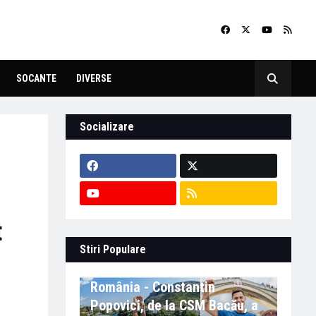
SOCANTE
DIVERSE
Socializare
t
Stiri Populare
Eveniment important în
România - Constantin
Popovici, de la CSM Bacău, a