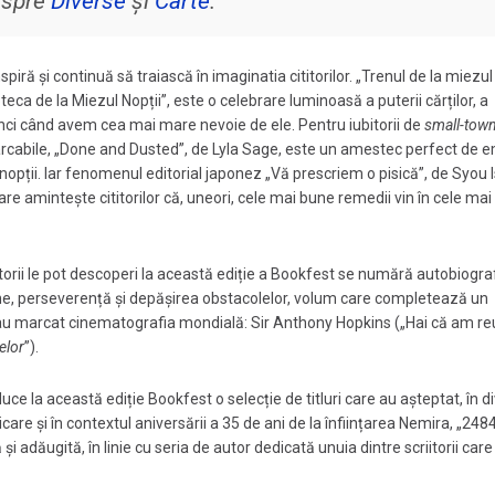
despre
Diverse
și
Carte
.
ă și continuă să traiască în imaginatia cititorilor. „Trenul de la miezul 
teca de la Miezul Nopții”, este o celebrare luminoasă a puterii cărților, a
tunci când avem cea mai mare nevoie de ele. Pentru iubitorii de
small-tow
marcabile, „Done and Dusted”, de Lyla Sage, este un amestec perfect de e
nopții. Iar fenomenul editorial japonez „Vă prescriem o pisică”, de Syou I
care amintește cititorilor că, uneori, cele mai bune remedii vin în cele mai
itorii le pot descoperi la această ediție a Bookfest se numără autobiogra
une, perseverență și depășirea obstacolelor, volum care completează un
re au marcat cinematografia mondială: Sir Anthony Hopkins („Hai că am reu
elor
”).
e la această ediție Bookfest o selecție de titluri care au așteptat, în d
icare și în contextul aniversării a 35 de ani de la înființarea Nemira, „248
 și adăugită, în linie cu seria de autor dedicată unuia dintre scriitorii care