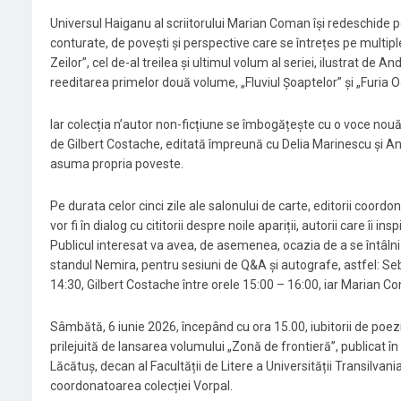
Universul Haiganu al scriitorului Marian Coman își redeschide po
conturate, de povești şi perspective care se întrețes pe multiple
Zeilor”, cel de-al treilea și ultimul volum al seriei, ilustrat de
reeditarea primelor două volume, „Fluviul Șoaptelor” și „Furia Oar
Iar colecția n’autor non-ficțiune se îmbogățește cu o voce nouă
de Gilbert Costache, editată împreună cu Delia Marinescu și An
asuma propria poveste.
Pe durata celor cinci zile ale salonului de carte, editorii coordona
vor fi în dialog cu cititorii despre noile apariții, autorii care îi 
Publicul interesat va avea, de asemenea, ocazia de a se întâlni
standul Nemira, pentru sesiuni de Q&A și autografe, astfel: Sebast
14:30, Gilbert Costache între orele 15:00 – 16:00, iar Marian Co
Sâmbătă, 6 iunie 2026, începând cu ora 15.00, iubitorii de poezi
prilejuită de lansarea volumului „Zonă de frontieră”, publicat în c
Lăcătuș, decan al Facultății de Litere a Universității Transilva
coordonatoarea colecției Vorpal.