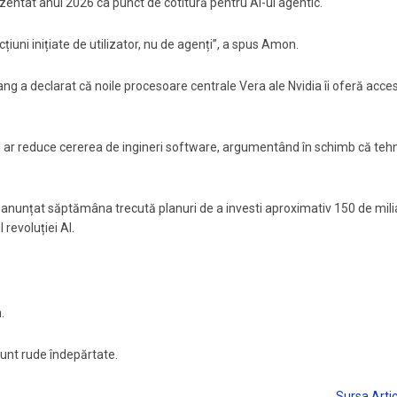
ezentat anul 2026 ca punct de cotitură pentru AI-ul agentic.
iuni inițiate de utilizator, nu de agenți”, a spus Amon.
uang a declarat că noile procesoare centrale Vera ale Nvidia îi oferă acces
ă AI ar reduce cererea de ingineri software, argumentând în schimb că teh
a anunțat săptămâna trecută planuri de a investi aproximativ 150 de mil
 revoluției AI.
.
sunt rude îndepărtate.