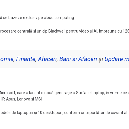
c să se bazeze exclusiv pe cloud computing.
rocesare centrală și un cip Blackwell pentru video și AI, împreună cu 12
nomie
,
Finante
,
Afaceri
,
Bani si Afaceri
și
Update 
crosoft, care a lansat o nouă generație a Surface Laptop, în vreme ce a
 HP, Asus, Lenovo și MSI.
e modele de laptopuri și 10 desktopuri, conform unui purtător de cuvânt al