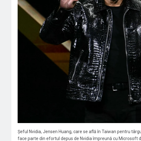
Șeful Nvidia, Jensen Huang, care se află în Taiwan pentru târg
face parte din efortul depus de Nvidia împreună cu Microsoft de 