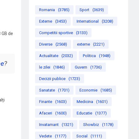
Romania
(3785)
Sport
(3639)
Externe
(3453)
International
(3208)
Competitii sportive
(3133)
8 GB de
Diverse
(2568)
externe
(2221)
Actualitate
(2032)
Politica
(1948)
me
?
le zilei
(1846)
Guvern
(1736)
Decizii publice
(1723)
Sanatate
(1701)
Economie
(1685)
lți
Finante
(1603)
Medicina
(1601)
Afaceri
(1600)
Educatie
(1377)
Invatamant
(1321)
Showbiz
(1178)
Vedete
(1177)
Social
(1111)