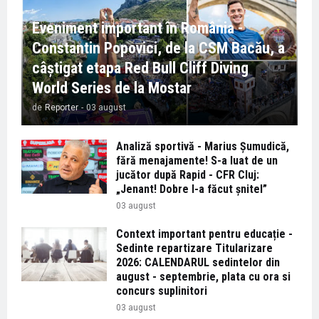
Eveniment important în România -
Constantin Popovici, de la CSM Bacău, a
câștigat etapa Red Bull Cliff Diving
World Series de la Mostar
de
Reporter
-
03 august
Analiză sportivă - Marius Șumudică,
fără menajamente! S-a luat de un
jucător după Rapid - CFR Cluj:
„Jenant! Dobre l-a făcut șnitel”
03 august
Context important pentru educație -
Sedinte repartizare Titularizare
2026: CALENDARUL sedintelor din
august - septembrie, plata cu ora si
concurs suplinitori
03 august