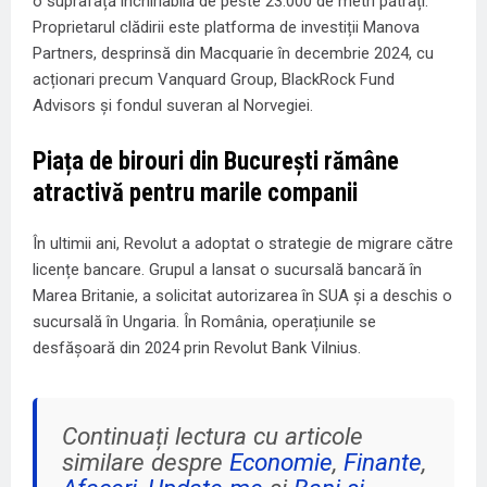
o suprafață închiriabilă de peste 23.000 de metri pătrați.
Proprietarul clădirii este platforma de investiții Manova
Partners, desprinsă din Macquarie în decembrie 2024, cu
acționari precum Vanquard Group, BlackRock Fund
Advisors și fondul suveran al Norvegiei.
Piața de birouri din București rămâne
atractivă pentru marile companii
În ultimii ani, Revolut a adoptat o strategie de migrare către
licențe bancare. Grupul a lansat o sucursală bancară în
Marea Britanie, a solicitat autorizarea în SUA și a deschis o
sucursală în Ungaria. În România, operațiunile se
desfășoară din 2024 prin Revolut Bank Vilnius.
Continuați lectura cu articole
similare despre
Economie
,
Finante
,