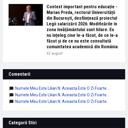
Context important pentru educație -
Marian Preda, rectorul Universității
din București, desființează proiectul
Legii salarizării 2026: Modificările în
zona învățământului sunt hilare. Eu
nu înțeleg cine le-a făcut, de ce le-a
făcut și de ce nu este consultată
comunitatea academică din România
02 august
Comentarii
Numele Meu Este Lilian N. Aceasta Este O Zi Foarte...
Numele Meu Este Lilian N. Aceasta Este O Zi Foarte...
Numele Meu Este Lilian N. Aceasta Este O Zi Foarte...
Categorii Stiri