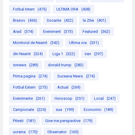
Fotbal Intern
(475)
ULTIMA ORA
(438)
Brasov
(436)
Socante
(422)
le Zilei
(401)
Arad
(374)
Eveniment
(373)
Featured
(362)
Monitorul de Neamt
(342)
Ultima ora
(331)
din Neamt
(324)
Liga 1
(322)
iran
(297)
svnews
(289)
donald trump
(283)
Prima pagina
(274)
Suceava News
(274)
Fotbal Extern
(273)
Actual
(269)
Evenimente
(261)
Horoscop
(251)
Local
(247)
Campionate
(224)
sua
(199)
Economic
(189)
Pitesti
(181)
Give me perspective
(179)
ucraina
(170)
Observator
(165)