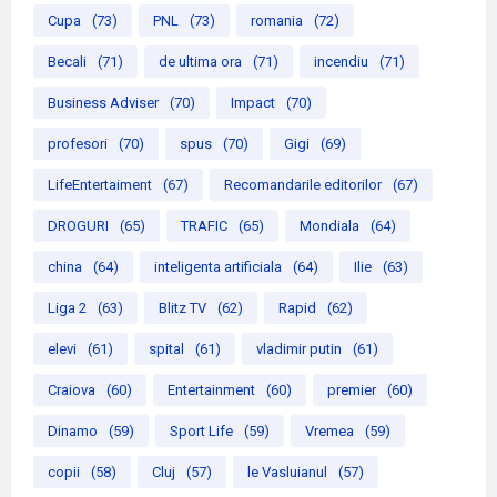
Cupa
(73)
PNL
(73)
romania
(72)
Becali
(71)
de ultima ora
(71)
incendiu
(71)
Business Adviser
(70)
Impact
(70)
profesori
(70)
spus
(70)
Gigi
(69)
LifeEntertaiment
(67)
Recomandarile editorilor
(67)
DROGURI
(65)
TRAFIC
(65)
Mondiala
(64)
china
(64)
inteligenta artificiala
(64)
Ilie
(63)
Liga 2
(63)
Blitz TV
(62)
Rapid
(62)
elevi
(61)
spital
(61)
vladimir putin
(61)
Craiova
(60)
Entertainment
(60)
premier
(60)
Dinamo
(59)
Sport Life
(59)
Vremea
(59)
copii
(58)
Cluj
(57)
le Vasluianul
(57)