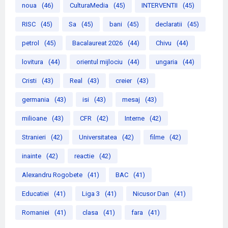
noua
(46)
CulturaMedia
(45)
INTERVENTII
(45)
RISC
(45)
Sa
(45)
bani
(45)
declaratii
(45)
petrol
(45)
Bacalaureat 2026
(44)
Chivu
(44)
lovitura
(44)
orientul mijlociu
(44)
ungaria
(44)
Cristi
(43)
Real
(43)
creier
(43)
germania
(43)
isi
(43)
mesaj
(43)
milioane
(43)
CFR
(42)
Interne
(42)
Stranieri
(42)
Universitatea
(42)
filme
(42)
inainte
(42)
reactie
(42)
Alexandru Rogobete
(41)
BAC
(41)
Educatiei
(41)
Liga 3
(41)
Nicusor Dan
(41)
Romaniei
(41)
clasa
(41)
fara
(41)