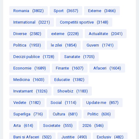
Romania
(3802)
Sport
(3657)
Externe
(3466)
International
(3221)
Competitii sportive
(3148)
Diverse
(2582)
externe
(2228)
Actualitate
(2041)
Politica
(1953)
le zilei
(1854)
Guvern
(1741)
Decizii publice
(1728)
Sanatate
(1705)
Economie
(1689)
Finante
(1607)
Afaceri
(1604)
Medicina
(1603)
Educatie
(1382)
Invatamant
(1326)
Showbiz
(1183)
Vedete
(1182)
Social
(1114)
Update me
(857)
Superliga
(716)
Cultura
(681)
Politic
(636)
Arta
(614)
Societate
(555)
2026
(546)
Bani si Afaceri
(502)
Justitie
(490)
Exclusiv
(482)