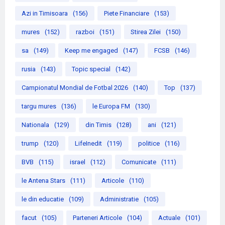
Azi in Timisoara
(156)
Piete Financiare
(153)
mures
(152)
razboi
(151)
Stirea Zilei
(150)
sa
(149)
Keep me engaged
(147)
FCSB
(146)
rusia
(143)
Topic special
(142)
Campionatul Mondial de Fotbal 2026
(140)
Top
(137)
targu mures
(136)
le Europa FM
(130)
Nationala
(129)
din Timis
(128)
ani
(121)
trump
(120)
LifeInedit
(119)
politice
(116)
BVB
(115)
israel
(112)
Comunicate
(111)
le Antena Stars
(111)
Articole
(110)
le din educatie
(109)
Administratie
(105)
facut
(105)
Parteneri Articole
(104)
Actuale
(101)