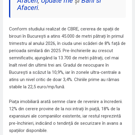
Afaceri
,
Update me
și
Bani si
Afaceri
.
Conform studiului realizat de CBRE, cererea de spații de
birouri în București a atins 45.000 de metri pătrați în primul
trimestru al anului 2026, în ciuda unei scăderi de 8% față de
perioada similară din 2025. Pre-închirierile au crescut
semnificativ, ajungând la 13.700 de metri pătrați, cel mai
înalt nivel din ultimii trei ani. Gradul de neocupare în
București a scăzut la 10,9%, iar în zonele ultra-centrale a
atins un nivel critic de doar 3,4%. Chiriile prime au rămas
stabile la 22,5 euro/mp/lună.
Piața imobiliară arată semne clare de revenire a încrederii.
12% din cerere provine de la noi intrați în piață, 18% de la
expansiuni ale companiilor existente, iar restul reprezintă
pre-închirieri, indicând o tendință de securizare în avans a
spațiilor disponibile.