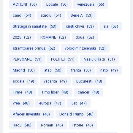
ACTIUNI
(56)
Locale
(56)
venezuela
(56)
cand
(54)
studiu
(54)
Serie A
(53)
Strategii in sanatate
(53)
cristi chivu
(53)
sia
(53)
2025
(52)
ROMANE
(52)
doua
(52)
stramtoarea ormuz
(52)
volodimir zelenski
(52)
PERSOANE
(51)
POLITIEI
(51)
Vasluiul la zi
(51)
Madrid
(50)
atac
(50)
franta
(50)
nato
(49)
scoala
(49)
vacanta
(49)
Bucuresti
(48)
Firme
(48)
Timp liber
(48)
cancer
(48)
vrea
(48)
europa
(47)
luat
(47)
Afaceri Investitii
(46)
Donald Trump
(46)
Radu
(46)
Roman
(46)
istorie
(46)