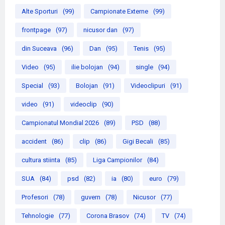
Alte Sporturi
(99)
Campionate Externe
(99)
frontpage
(97)
nicusor dan
(97)
din Suceava
(96)
Dan
(95)
Tenis
(95)
Video
(95)
ilie bolojan
(94)
single
(94)
Special
(93)
Bolojan
(91)
Videoclipuri
(91)
video
(91)
videoclip
(90)
Campionatul Mondial 2026
(89)
PSD
(88)
accident
(86)
clip
(86)
Gigi Becali
(85)
cultura stiinta
(85)
Liga Campionilor
(84)
SUA
(84)
psd
(82)
ia
(80)
euro
(79)
Profesori
(78)
guvern
(78)
Nicusor
(77)
Tehnologie
(77)
Corona Brasov
(74)
TV
(74)