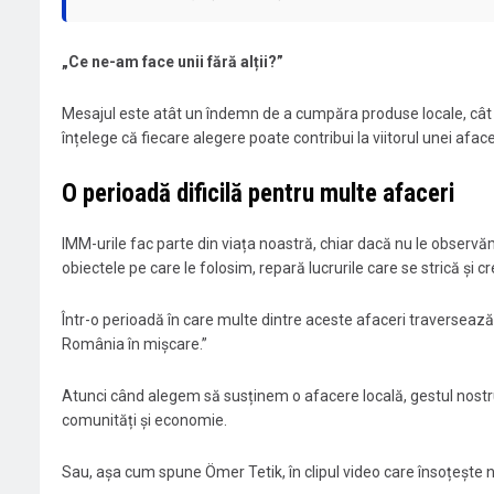
„Ce ne-am face unii fără alții?”
Mesajul este atât un îndemn de a cumpăra produse locale, cât ș
înțelege că fiecare alegere poate contribui la viitorul unei aface
O perioadă dificilă pentru multe afaceri
IMM-urile fac parte din viața noastră, chiar dacă nu le observ
obiectele pe care le folosim, repară lucrurile care se strică și
Într-o perioadă în care multe dintre aceste afaceri traversează 
România în mișcare.”
Atunci când alegem să susținem o afacere locală, gestul nostr
comunități și economie.
Sau, așa cum spune Ömer Tetik, în clipul video care însoțește n