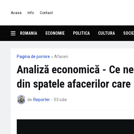
Acasa
Info
Contact
ROMANIA
ECONOMIE
POLITICA
CULTURA
SOCIE
Pagina de pornire
Afaceri
Analiză economică - Ce ne-
din spatele afacerilor care
de
Reporter
-
03 iulie