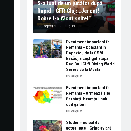
S-a luat de un jucător după
Rapid - CFR Cluj: „Jenant!
Dobre l-a făcut șnitel”
de
Reporter
-
03 august
Eveniment important în
România - Constantin
Popovici, de la CSM
Bacău, a câștigat etapa
Red Bull Cliff Diving World
Series de la Mostar
03 august
Eveniment important în
România - Urmează zile
fierbinți. Neamțul, sub
cod galben
03 august
Studiu medical de
actualitate - Gripa aviară