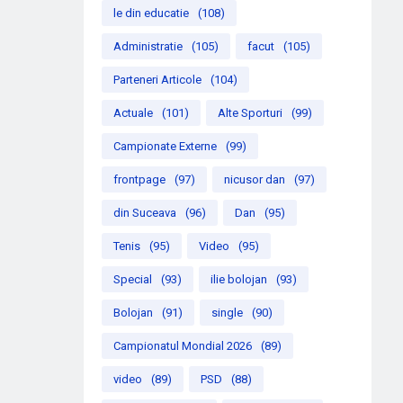
le din educatie
(108)
Administratie
(105)
facut
(105)
Parteneri Articole
(104)
Actuale
(101)
Alte Sporturi
(99)
Campionate Externe
(99)
frontpage
(97)
nicusor dan
(97)
din Suceava
(96)
Dan
(95)
Tenis
(95)
Video
(95)
Special
(93)
ilie bolojan
(93)
Bolojan
(91)
single
(90)
Campionatul Mondial 2026
(89)
video
(89)
PSD
(88)