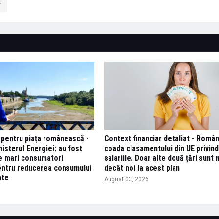
pentru piața românească -
Context financiar detaliat - Români
nisterul Energiei: au fost
coada clasamentului din UE privind
e mari consumatori
salariile. Doar alte două țări sunt 
 pentru reducerea consumului
decât noi la acest plan
ate
August 03, 2026
6