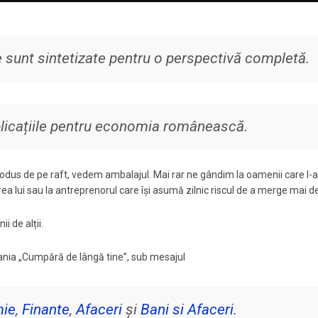
 sunt sintetizate pentru o perspectivă completă.
plicațiile pentru economia românească.
odus de pe raft, vedem ambalajul. Mai rar ne gândim la oamenii care l-a
izarea lui sau la antreprenorul care își asumă zilnic riscul de a merge mai d
 de alții.
ania „Cumpără de lângă tine”, sub mesajul
ie
,
Finante
,
Afaceri
și
Bani si Afaceri
.