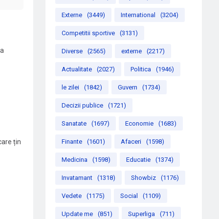
Externe
(3449)
International
(3204)
Competitii sportive
(3131)
 a
Diverse
(2565)
externe
(2217)
Actualitate
(2027)
Politica
(1946)
le zilei
(1842)
Guvern
(1734)
Decizii publice
(1721)
Sanatate
(1697)
Economie
(1683)
are țin
Finante
(1601)
Afaceri
(1598)
Medicina
(1598)
Educatie
(1374)
Invatamant
(1318)
Showbiz
(1176)
Vedete
(1175)
Social
(1109)
Update me
(851)
Superliga
(711)