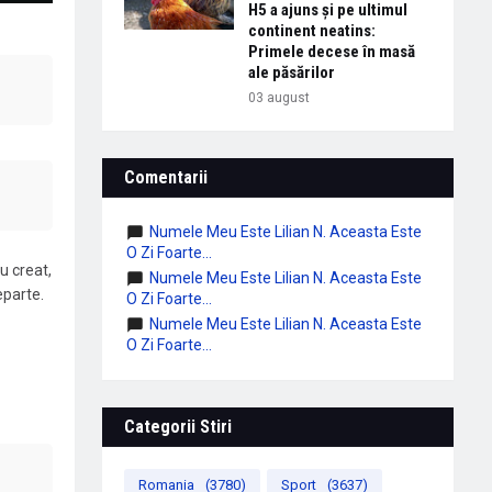
H5 a ajuns și pe ultimul
continent neatins:
Primele decese în masă
ale păsărilor
03 august
Comentarii
Numele Meu Este Lilian N. Aceasta Este
O Zi Foarte...
u creat,
Numele Meu Este Lilian N. Aceasta Este
eparte.
O Zi Foarte...
Numele Meu Este Lilian N. Aceasta Este
O Zi Foarte...
Categorii Stiri
Romania
(3780)
Sport
(3637)