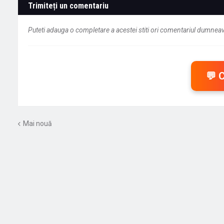
Trimiteți un comentariu
Puteti adauga o completare a acestei stiti ori comentariul dumneavo
💬 
Mai nouă