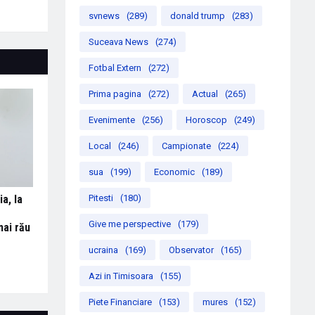
svnews
(289)
donald trump
(283)
Suceava News
(274)
Fotbal Extern
(272)
Prima pagina
(272)
Actual
(265)
Evenimente
(256)
Horoscop
(249)
Local
(246)
Campionate
(224)
sua
(199)
Economic
(189)
a, la
Pitesti
(180)
Give me perspective
(179)
mai rău
ucraina
(169)
Observator
(165)
Azi in Timisoara
(155)
Piete Financiare
(153)
mures
(152)