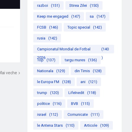
razboi
(151)
Stirea Zilei
(150)
Keep me engaged
(147)
sa
(147)
FCSB
(146)
Topic special
(142)
rusia
(142)
Campionatul Mondial de Fotbal
(140
2026
)
Top
(137)
targu mures
(136)
Nationala
(129)
din Timis
(128)
Mai veche
le Europa FM
(128)
ani
(121)
trump
(120)
LifeInedit
(118)
politice
(116)
BVB
(115)
israel
(112)
Comunicate
(111)
le Antena Stars
(110)
Articole
(109)