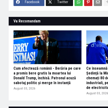
Facebook
Twitter
Va Recomandam
Cum afectează românii - Berăria pe care
Ce înseamnă 
a promis bere gratis la moartea lui
Ședință la Mi
Donald Trump, închisă. Patronul acuză
chemați 80 d
sabotaj politic și merge în instanță
industriali,
de electricit
August 03, 2026
August 03, 202