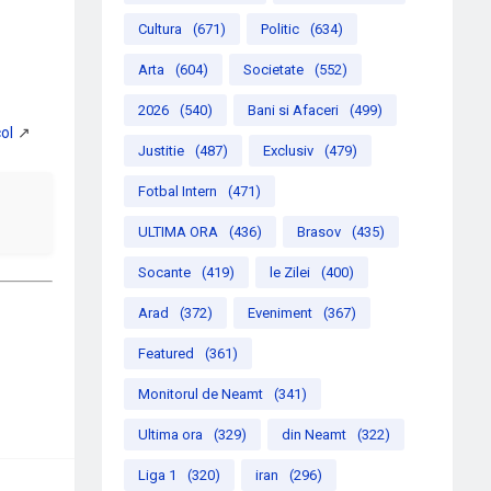
Cultura
(671)
Politic
(634)
Arta
(604)
Societate
(552)
2026
(540)
Bani si Afaceri
(499)
Justitie
(487)
Exclusiv
(479)
Fotbal Intern
(471)
ULTIMA ORA
(436)
Brasov
(435)
Socante
(419)
le Zilei
(400)
Arad
(372)
Eveniment
(367)
Featured
(361)
Monitorul de Neamt
(341)
Ultima ora
(329)
din Neamt
(322)
Liga 1
(320)
iran
(296)