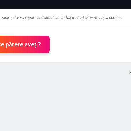
astra, dar va rugam sa folositi un limbaj decent si un mesaj la subiect.
Ce părere aveți?