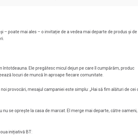
i – poate mai ales – o invitație de a vedea mai departe de produs și de
ri.
ăm întotdeauna. Ele pregătesc micul dejun pe care îl cumpărăm, produc
 creează locuri de muncă în aproape fiecare comunitate.
noi provocări, mesajul campaniei este simplu: „Hai să fim alături de cei c
u nu se oprește la casa de marcat. El merge mai departe, către oameni,
oua inițiativă BT: