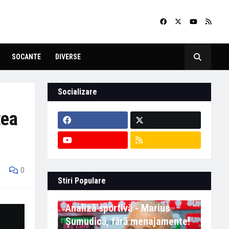
SOCANTE
DIVERSE
Socializare
tea
0
Stiri Populare
Analiză sportivă - Marius
Șumudică, fără menajamente!