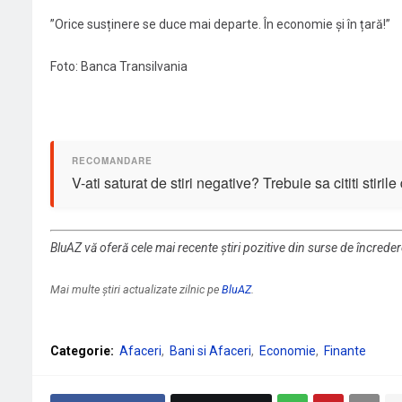
”Orice susținere se duce mai departe. În economie și în țară!”
Foto: Banca Transilvania
V-ati saturat de stiri negative? Trebuie sa cititi stiril
BluAZ vă oferă cele mai recente știri pozitive din surse de încrede
Mai multe știri actualizate zilnic pe
BluAZ
.
Categorie:
Afaceri
Bani si Afaceri
Economie
Finante