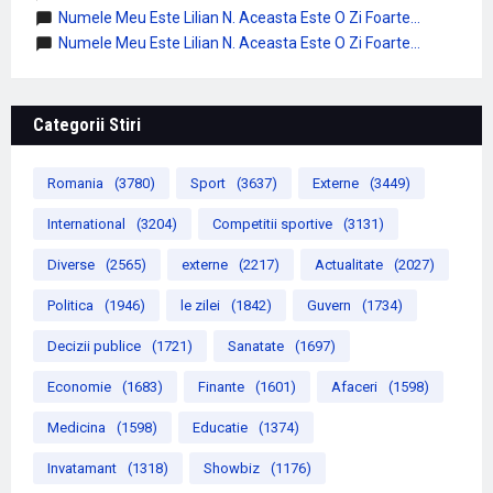
Numele Meu Este Lilian N. Aceasta Este O Zi Foarte...
Numele Meu Este Lilian N. Aceasta Este O Zi Foarte...
Categorii Stiri
Romania
(3780)
Sport
(3637)
Externe
(3449)
International
(3204)
Competitii sportive
(3131)
Diverse
(2565)
externe
(2217)
Actualitate
(2027)
Politica
(1946)
le zilei
(1842)
Guvern
(1734)
Decizii publice
(1721)
Sanatate
(1697)
Economie
(1683)
Finante
(1601)
Afaceri
(1598)
Medicina
(1598)
Educatie
(1374)
Invatamant
(1318)
Showbiz
(1176)