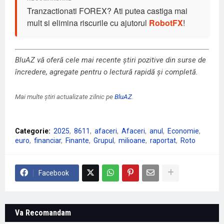
Tranzactionati FOREX? Ati putea castiga mai
mult si elimina riscurile cu ajutorul
RobotFX
!
BluAZ vă oferă cele mai recente știri pozitive din surse de
încredere, agregate pentru o lectură rapidă și completă.
Mai multe știri actualizate zilnic pe
BluAZ
.
Categorie:
2025
8611
afaceri
Afaceri
anul
Economie
euro
financiar
Finante
Grupul
milioane
raportat
Roto
Facebook
Va Recomandam