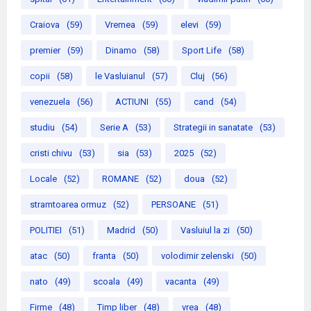
Craiova
(59)
Vremea
(59)
elevi
(59)
premier
(59)
Dinamo
(58)
Sport Life
(58)
copii
(58)
le Vasluianul
(57)
Cluj
(56)
venezuela
(56)
ACTIUNI
(55)
cand
(54)
studiu
(54)
Serie A
(53)
Strategii in sanatate
(53)
cristi chivu
(53)
sia
(53)
2025
(52)
Locale
(52)
ROMANE
(52)
doua
(52)
stramtoarea ormuz
(52)
PERSOANE
(51)
POLITIEI
(51)
Madrid
(50)
Vasluiul la zi
(50)
atac
(50)
franta
(50)
volodimir zelenski
(50)
nato
(49)
scoala
(49)
vacanta
(49)
Firme
(48)
Timp liber
(48)
vrea
(48)