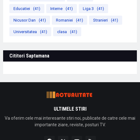
Educatiei
(41)
Interne
(41)
Liga 3
(41)
Nicusor Dan
(41)
Romaniei
(41)
Stranieri
(41)
Universitatea
(41)
clasa
(41)
Cititori Saptamana
ULTIMELE STIRI
Va oferim cele mai interesante stiri noi, publicate de catre cele mai
importante ziare, reviste, posturi TV.