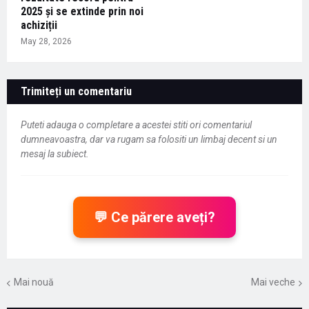
2025 și se extinde prin noi
achiziții
May 28, 2026
Trimiteți un comentariu
Puteti adauga o completare a acestei stiti ori comentariul
dumneavoastra, dar va rugam sa folositi un limbaj decent si un
mesaj la subiect.
💬 Ce părere aveți?
Mai nouă
Mai veche