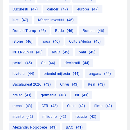
Bucuresti
(47)
cancer
(47)
europa
(47)
luat
(47)
Afaceri Investitii
(46)
Donald Trump
(46)
Radu
(46)
Roman
(46)
istorie
(46)
noua
(46)
CulturaMedia
(45)
INTERVENTII
(45)
RISC
(45)
bani
(45)
petrol
(45)
Sa
(44)
declaratii
(44)
lovitura
(44)
orientul mijlociu
(44)
ungaria
(44)
Bacalaureat 2026
(43)
Chivu
(43)
Real
(43)
creier
(43)
germania
(43)
isi
(43)
mesaj
(43)
CFR
(42)
Cristi
(42)
filme
(42)
inainte
(42)
milioane
(42)
reactie
(42)
Alexandru Rogobete
(41)
BAC
(41)