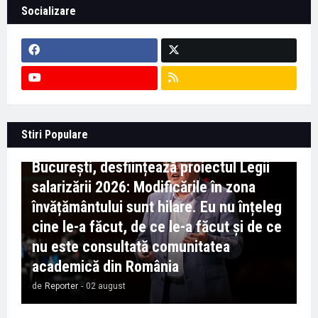
Socializare
Context important pentru educație -
Stiri Populare
Marian Preda, rectorul Universității din
București, desființează proiectul Legii
salarizării 2026: Modificările în zona
învățământului sunt hilare. Eu nu înțeleg
cine le-a făcut, de ce le-a făcut și de ce
nu este consultată comunitatea
academică din România
de
Reporter
-
02 august