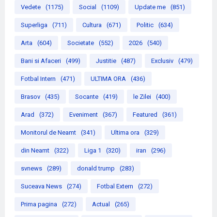
Vedete
(1175)
Social
(1109)
Update me
(851)
Superliga
(711)
Cultura
(671)
Politic
(634)
Arta
(604)
Societate
(552)
2026
(540)
Bani si Afaceri
(499)
Justitie
(487)
Exclusiv
(479)
Fotbal Intern
(471)
ULTIMA ORA
(436)
Brasov
(435)
Socante
(419)
le Zilei
(400)
Arad
(372)
Eveniment
(367)
Featured
(361)
Monitorul de Neamt
(341)
Ultima ora
(329)
din Neamt
(322)
Liga 1
(320)
iran
(296)
svnews
(289)
donald trump
(283)
Suceava News
(274)
Fotbal Extern
(272)
Prima pagina
(272)
Actual
(265)