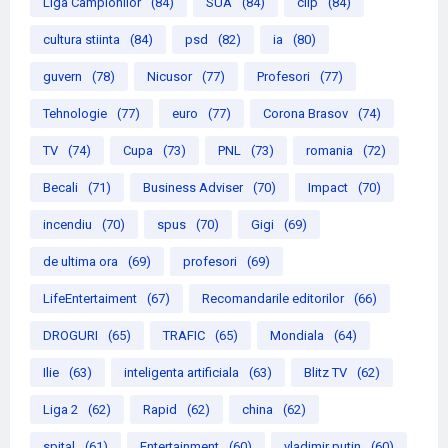
Liga Campionilor
(84)
SUA
(84)
clip
(84)
cultura stiinta
(84)
psd
(82)
ia
(80)
guvern
(78)
Nicusor
(77)
Profesori
(77)
Tehnologie
(77)
euro
(77)
Corona Brasov
(74)
TV
(74)
Cupa
(73)
PNL
(73)
romania
(72)
Becali
(71)
Business Adviser
(70)
Impact
(70)
incendiu
(70)
spus
(70)
Gigi
(69)
de ultima ora
(69)
profesori
(69)
LifeEntertaiment
(67)
Recomandarile editorilor
(66)
DROGURI
(65)
TRAFIC
(65)
Mondiala
(64)
Ilie
(63)
inteligenta artificiala
(63)
Blitz TV
(62)
Liga 2
(62)
Rapid
(62)
china
(62)
spital
(61)
Entertainment
(60)
vladimir putin
(60)