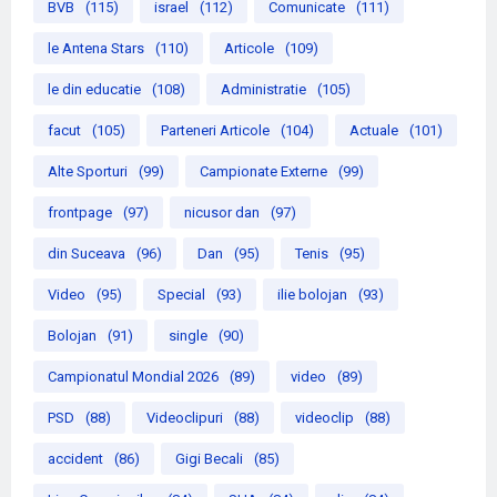
BVB
(115)
israel
(112)
Comunicate
(111)
le Antena Stars
(110)
Articole
(109)
le din educatie
(108)
Administratie
(105)
facut
(105)
Parteneri Articole
(104)
Actuale
(101)
Alte Sporturi
(99)
Campionate Externe
(99)
frontpage
(97)
nicusor dan
(97)
din Suceava
(96)
Dan
(95)
Tenis
(95)
Video
(95)
Special
(93)
ilie bolojan
(93)
Bolojan
(91)
single
(90)
Campionatul Mondial 2026
(89)
video
(89)
PSD
(88)
Videoclipuri
(88)
videoclip
(88)
accident
(86)
Gigi Becali
(85)