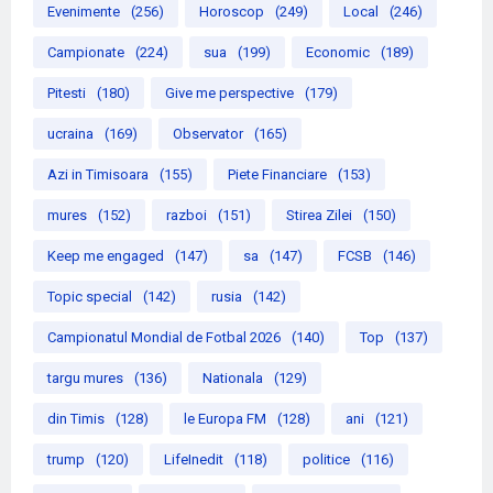
Evenimente
(256)
Horoscop
(249)
Local
(246)
Campionate
(224)
sua
(199)
Economic
(189)
Pitesti
(180)
Give me perspective
(179)
ucraina
(169)
Observator
(165)
Azi in Timisoara
(155)
Piete Financiare
(153)
mures
(152)
razboi
(151)
Stirea Zilei
(150)
Keep me engaged
(147)
sa
(147)
FCSB
(146)
Topic special
(142)
rusia
(142)
Campionatul Mondial de Fotbal 2026
(140)
Top
(137)
targu mures
(136)
Nationala
(129)
din Timis
(128)
le Europa FM
(128)
ani
(121)
trump
(120)
LifeInedit
(118)
politice
(116)