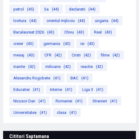
petrol
(45)
Sa
(44)
declaratii
(44)
lovitura
(44)
orientul mijlociu
(44)
ungaria
(44)
Bacalaureat 2026
(43)
Chivu
(43)
Real
(43)
creier
(43)
germania
(43)
isi
(43)
mesaj
(43)
CFR
(42)
Cristi
(42)
filme
(42)
inainte
(42)
milioane
(42)
reactie
(42)
Alexandru Rogobete
(41)
BAC
(41)
Educatiei
(41)
Interne
(41)
Liga 3
(41)
Nicusor Dan
(41)
Romaniei
(41)
Stranieri
(41)
Universitatea
(41)
clasa
(41)
Cititori Saptamana