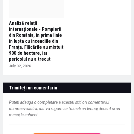
Analiză relații
internaționale - Pompierii
din România, în prima linie
în lupta cu incendiile din
Franța. Flăcările au mistuit
900 de hectare, iar
pericolul nu a trecut
July 02, 2026
Trimiteți un comentariu
Puteti adauga o completare a acestei stiti ori comentariul
dumneavoastra, dar va rugam sa folositi un limbaj decent si un
mesaj la subiect.