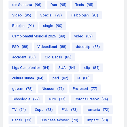
din Suceava
(96)
Dan
(95)
Tenis
(95)
Video
(95)
Special
(93)
ilie bolojan
(93)
Bolojan
(91)
single
(90)
Campionatul Mondial 2026
(89)
video
(89)
PSD
(88)
Videoclipuri
(88)
videoclip
(88)
accident
(86)
Gigi Becali
(85)
Liga Campionilor
(84)
SUA
(84)
clip
(84)
cultura stiinta
(84)
psd
(82)
ia
(80)
guvern
(78)
Nicusor
(77)
Profesori
(77)
Tehnologie
(77)
euro
(77)
Corona Brasov
(74)
TV
(74)
Cupa
(73)
PNL
(73)
romania
(72)
Becali
(71)
Business Adviser
(70)
Impact
(70)