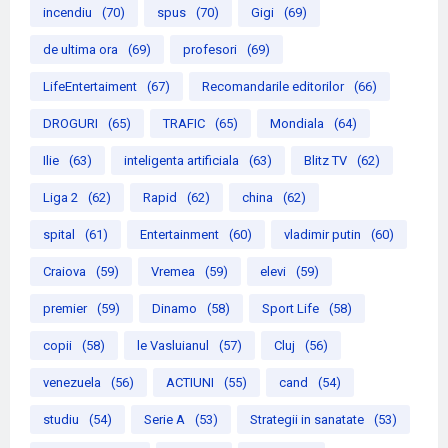
incendiu
(70)
spus
(70)
Gigi
(69)
de ultima ora
(69)
profesori
(69)
LifeEntertaiment
(67)
Recomandarile editorilor
(66)
DROGURI
(65)
TRAFIC
(65)
Mondiala
(64)
Ilie
(63)
inteligenta artificiala
(63)
Blitz TV
(62)
Liga 2
(62)
Rapid
(62)
china
(62)
spital
(61)
Entertainment
(60)
vladimir putin
(60)
Craiova
(59)
Vremea
(59)
elevi
(59)
premier
(59)
Dinamo
(58)
Sport Life
(58)
copii
(58)
le Vasluianul
(57)
Cluj
(56)
venezuela
(56)
ACTIUNI
(55)
cand
(54)
studiu
(54)
Serie A
(53)
Strategii in sanatate
(53)