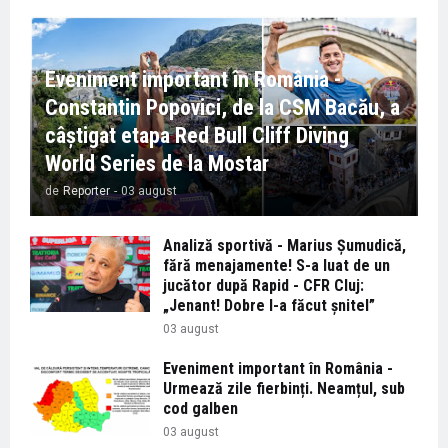
Eveniment important în România -
Constantin Popovici, de la CSM Bacău, a
câștigat etapa Red Bull Cliff Diving
World Series de la Mostar
de
Reporter
-
03 august
Analiză sportivă - Marius Șumudică,
fără menajamente! S-a luat de un
jucător după Rapid - CFR Cluj:
„Jenant! Dobre l-a făcut șnitel”
03 august
Eveniment important în România -
Urmează zile fierbinți. Neamțul, sub
cod galben
03 august