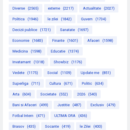
Diverse
(2565)
externe
(2217)
Actualitate
(2027)
Politica
(1946)
le zilei
(1842)
Guvern
(1734)
Decizii publice
(1721)
Sanatate
(1697)
Economie
(1683)
Finante
(1601)
Afaceri
(1598)
Medicina
(1598)
Educatie
(1374)
Invatamant
(1318)
Showbiz
(1176)
Vedete
(1175)
Social
(1109)
Update me
(851)
Superliga
(711)
Cultura
(671)
Politic
(634)
Arta
(604)
Societate
(552)
2026
(540)
Bani si Afaceri
(499)
Justitie
(487)
Exclusiv
(479)
Fotbal Intern
(471)
ULTIMA ORA
(436)
Brasov
(435)
Socante
(419)
le Zilei
(400)