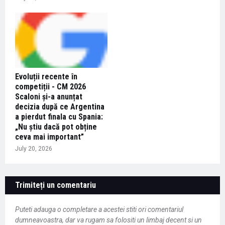
Evoluții recente în
competiții - CM 2026
Scaloni și-a anunțat
decizia după ce Argentina
a pierdut finala cu Spania:
„Nu știu dacă pot obține
ceva mai important”
July 20, 2026
Trimiteți un comentariu
Puteti adauga o completare a acestei stiti ori comentariul
dumneavoastra, dar va rugam sa folositi un limbaj decent si un