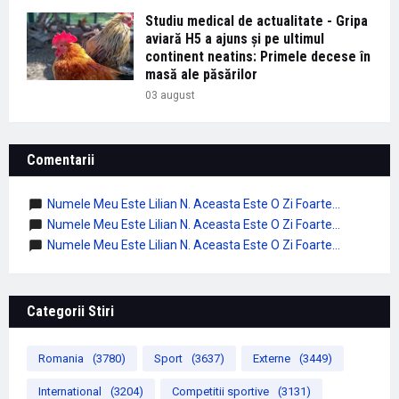
Studiu medical de actualitate - Gripa
aviară H5 a ajuns și pe ultimul
continent neatins: Primele decese în
masă ale păsărilor
03 august
Comentarii
Numele Meu Este Lilian N. Aceasta Este O Zi Foarte...
Numele Meu Este Lilian N. Aceasta Este O Zi Foarte...
Numele Meu Este Lilian N. Aceasta Este O Zi Foarte...
Categorii Stiri
Romania
(3780)
Sport
(3637)
Externe
(3449)
International
(3204)
Competitii sportive
(3131)