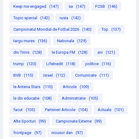
Keep me engaged
(147)
sa
(147)
FCSB
(146)
Topic special
(142)
rusia
(142)
Campionatul Mondial de Fotbal 2026
(140)
Top
(137)
targu mures
(136)
Nationala
(129)
din Timis
(128)
le Europa FM
(128)
ani
(121)
trump
(120)
LifeInedit
(118)
politice
(116)
BVB
(115)
israel
(112)
Comunicate
(111)
le Antena Stars
(110)
Articole
(109)
le din educatie
(108)
Administratie
(105)
facut
(105)
Parteneri Articole
(104)
Actuale
(101)
Alte Sporturi
(99)
Campionate Externe
(99)
frontpage
(97)
nicusor dan
(97)