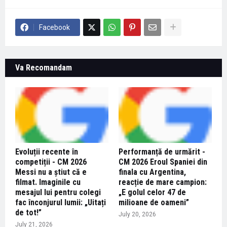
Facebook
Va Recomandam
Evoluții recente în
Performanță de urmărit -
competiții - CM 2026
CM 2026 Eroul Spaniei din
Messi nu a știut că e
finala cu Argentina,
filmat. Imaginile cu
reacție de mare campion:
mesajul lui pentru colegi
„E golul celor 47 de
fac înconjurul lumii: „Uitați
milioane de oameni”
de tot!”
July 20, 2026
July 21, 2026