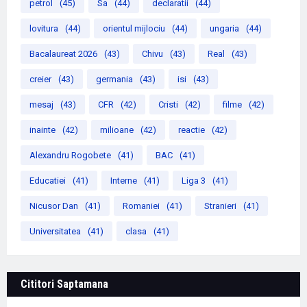
petrol
(45)
Sa
(44)
declaratii
(44)
lovitura
(44)
orientul mijlociu
(44)
ungaria
(44)
Bacalaureat 2026
(43)
Chivu
(43)
Real
(43)
creier
(43)
germania
(43)
isi
(43)
mesaj
(43)
CFR
(42)
Cristi
(42)
filme
(42)
inainte
(42)
milioane
(42)
reactie
(42)
Alexandru Rogobete
(41)
BAC
(41)
Educatiei
(41)
Interne
(41)
Liga 3
(41)
Nicusor Dan
(41)
Romaniei
(41)
Stranieri
(41)
Universitatea
(41)
clasa
(41)
Cititori Saptamana