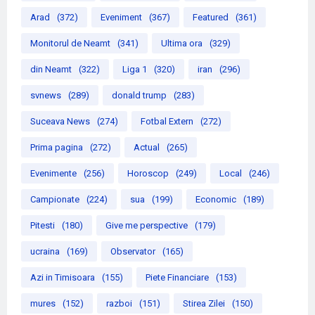
Arad
(372)
Eveniment
(367)
Featured
(361)
Monitorul de Neamt
(341)
Ultima ora
(329)
din Neamt
(322)
Liga 1
(320)
iran
(296)
svnews
(289)
donald trump
(283)
Suceava News
(274)
Fotbal Extern
(272)
Prima pagina
(272)
Actual
(265)
Evenimente
(256)
Horoscop
(249)
Local
(246)
Campionate
(224)
sua
(199)
Economic
(189)
Pitesti
(180)
Give me perspective
(179)
ucraina
(169)
Observator
(165)
Azi in Timisoara
(155)
Piete Financiare
(153)
mures
(152)
razboi
(151)
Stirea Zilei
(150)