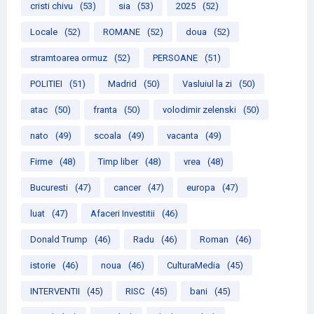
cristi chivu
(53)
sia
(53)
2025
(52)
Locale
(52)
ROMANE
(52)
doua
(52)
stramtoarea ormuz
(52)
PERSOANE
(51)
POLITIEI
(51)
Madrid
(50)
Vasluiul la zi
(50)
atac
(50)
franta
(50)
volodimir zelenski
(50)
nato
(49)
scoala
(49)
vacanta
(49)
Firme
(48)
Timp liber
(48)
vrea
(48)
Bucuresti
(47)
cancer
(47)
europa
(47)
luat
(47)
Afaceri Investitii
(46)
Donald Trump
(46)
Radu
(46)
Roman
(46)
istorie
(46)
noua
(46)
CulturaMedia
(45)
INTERVENTII
(45)
RISC
(45)
bani
(45)