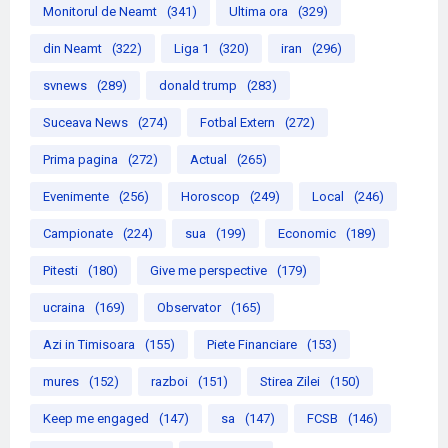
Monitorul de Neamt
(341)
Ultima ora
(329)
din Neamt
(322)
Liga 1
(320)
iran
(296)
svnews
(289)
donald trump
(283)
Suceava News
(274)
Fotbal Extern
(272)
Prima pagina
(272)
Actual
(265)
Evenimente
(256)
Horoscop
(249)
Local
(246)
Campionate
(224)
sua
(199)
Economic
(189)
Pitesti
(180)
Give me perspective
(179)
ucraina
(169)
Observator
(165)
Azi in Timisoara
(155)
Piete Financiare
(153)
mures
(152)
razboi
(151)
Stirea Zilei
(150)
Keep me engaged
(147)
sa
(147)
FCSB
(146)