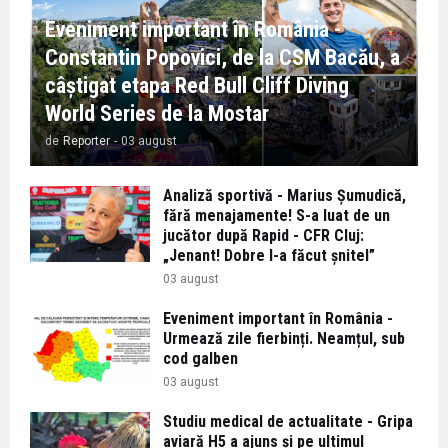
Eveniment important în România -
Constantin Popovici, de la CSM Bacău, a
câștigat etapa Red Bull Cliff Diving
World Series de la Mostar
de
Reporter
-
03 august
Analiză sportivă - Marius Șumudică,
fără menajamente! S-a luat de un
jucător după Rapid - CFR Cluj:
„Jenant! Dobre l-a făcut șnitel”
03 august
Eveniment important în România -
Urmează zile fierbinți. Neamțul, sub
cod galben
03 august
Studiu medical de actualitate - Gripa
aviară H5 a ajuns și pe ultimul