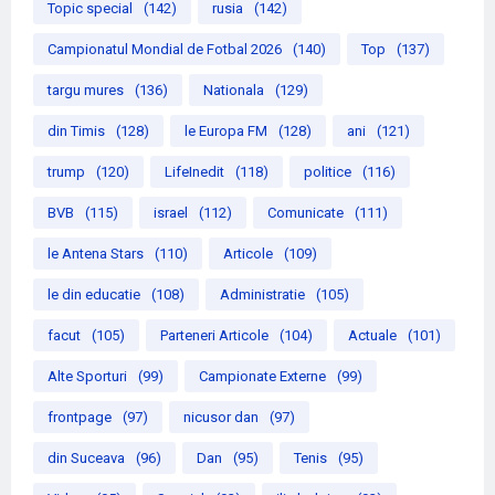
Topic special
(142)
rusia
(142)
Campionatul Mondial de Fotbal 2026
(140)
Top
(137)
targu mures
(136)
Nationala
(129)
din Timis
(128)
le Europa FM
(128)
ani
(121)
trump
(120)
LifeInedit
(118)
politice
(116)
BVB
(115)
israel
(112)
Comunicate
(111)
le Antena Stars
(110)
Articole
(109)
le din educatie
(108)
Administratie
(105)
facut
(105)
Parteneri Articole
(104)
Actuale
(101)
Alte Sporturi
(99)
Campionate Externe
(99)
frontpage
(97)
nicusor dan
(97)
din Suceava
(96)
Dan
(95)
Tenis
(95)