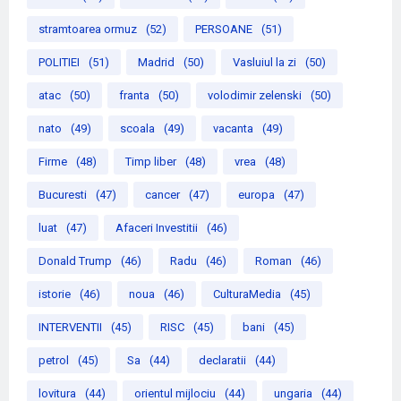
stramtoarea ormuz
(52)
PERSOANE
(51)
POLITIEI
(51)
Madrid
(50)
Vasluiul la zi
(50)
atac
(50)
franta
(50)
volodimir zelenski
(50)
nato
(49)
scoala
(49)
vacanta
(49)
Firme
(48)
Timp liber
(48)
vrea
(48)
Bucuresti
(47)
cancer
(47)
europa
(47)
luat
(47)
Afaceri Investitii
(46)
Donald Trump
(46)
Radu
(46)
Roman
(46)
istorie
(46)
noua
(46)
CulturaMedia
(45)
INTERVENTII
(45)
RISC
(45)
bani
(45)
petrol
(45)
Sa
(44)
declaratii
(44)
lovitura
(44)
orientul mijlociu
(44)
ungaria
(44)