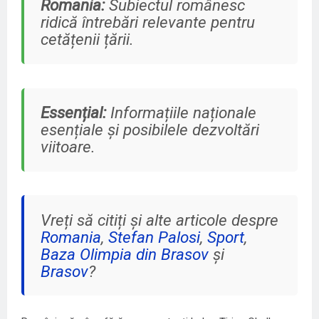
Romania:
Subiectul românesc
ridică întrebări relevante pentru
cetățenii țării.
Essențial:
Informațiile naționale
esențiale și posibilele dezvoltări
viitoare.
Vreți să citiți și alte articole despre
Romania
,
Stefan Palosi
,
Sport
,
Baza Olimpia din Brasov
și
Brasov
?