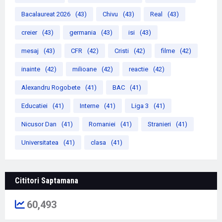
Bacalaureat 2026
(43)
Chivu
(43)
Real
(43)
creier
(43)
germania
(43)
isi
(43)
mesaj
(43)
CFR
(42)
Cristi
(42)
filme
(42)
inainte
(42)
milioane
(42)
reactie
(42)
Alexandru Rogobete
(41)
BAC
(41)
Educatiei
(41)
Interne
(41)
Liga 3
(41)
Nicusor Dan
(41)
Romaniei
(41)
Stranieri
(41)
Universitatea
(41)
clasa
(41)
Cititori Saptamana
60,493