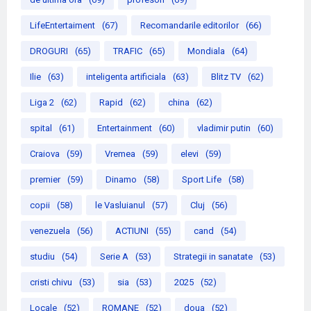
LifeEntertaiment
(67)
Recomandarile editorilor
(66)
DROGURI
(65)
TRAFIC
(65)
Mondiala
(64)
Ilie
(63)
inteligenta artificiala
(63)
Blitz TV
(62)
Liga 2
(62)
Rapid
(62)
china
(62)
spital
(61)
Entertainment
(60)
vladimir putin
(60)
Craiova
(59)
Vremea
(59)
elevi
(59)
premier
(59)
Dinamo
(58)
Sport Life
(58)
copii
(58)
le Vasluianul
(57)
Cluj
(56)
venezuela
(56)
ACTIUNI
(55)
cand
(54)
studiu
(54)
Serie A
(53)
Strategii in sanatate
(53)
cristi chivu
(53)
sia
(53)
2025
(52)
Locale
(52)
ROMANE
(52)
doua
(52)