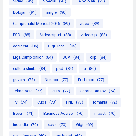
Video
(95)
Special
(93)
ilie bolojan
(93)
Bolojan
(91)
single
(90)
Campionatul Mondial 2026
(89)
video
(89)
PSD
(88)
Videoclipuri
(88)
videoclip
(88)
accident
(86)
Gigi Becali
(85)
Liga Campionilor
(84)
SUA
(84)
clip
(84)
cultura stiinta
(84)
psd
(82)
ia
(80)
guvern
(78)
Nicusor
(77)
Profesori
(77)
Tehnologie
(77)
euro
(77)
Corona Brasov
(74)
TV
(74)
Cupa
(73)
PNL
(73)
romania
(72)
Becali
(71)
Business Adviser
(70)
Impact
(70)
incendiu
(70)
spus
(70)
Gigi
(69)
de ultima ora
(69)
profesori
(69)