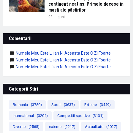
continent neatins: Primele decese în
masă ale păsărilor
03 august
Comentarii
Numele Meu Este Lilian N. Aceasta Este O Zi Foarte...
Numele Meu Este Lilian N. Aceasta Este O Zi Foarte...
Numele Meu Este Lilian N. Aceasta Este O Zi Foarte...
Categorii Stiri
Romania
(3780)
Sport
(3637)
Externe
(3449)
International
(3204)
Competitii sportive
(3131)
Diverse
(2565)
externe
(2217)
Actualitate
(2027)