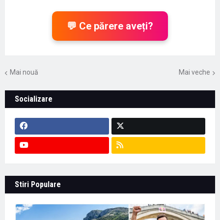
💬 Ce părere aveți?
Mai nouă
Mai veche
Socializare
Stiri Populare