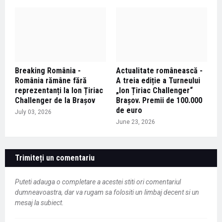
Breaking România -
Actualitate românească -
România rămâne fără
A treia ediție a Turneului
reprezentanți la Ion Țiriac
„Ion Țiriac Challenger“
Challenger de la Brașov
Brașov. Premii de 100.000
de euro
July 03, 2026
June 23, 2026
Trimiteți un comentariu
Puteti adauga o completare a acestei stiti ori comentariul
dumneavoastra, dar va rugam sa folositi un limbaj decent si un
mesaj la subiect.