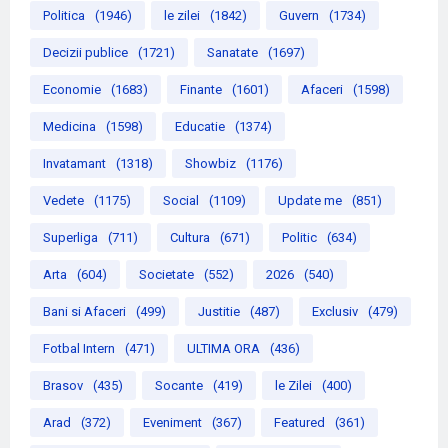
Politica
(1946)
le zilei
(1842)
Guvern
(1734)
Decizii publice
(1721)
Sanatate
(1697)
Economie
(1683)
Finante
(1601)
Afaceri
(1598)
Medicina
(1598)
Educatie
(1374)
Invatamant
(1318)
Showbiz
(1176)
Vedete
(1175)
Social
(1109)
Update me
(851)
Superliga
(711)
Cultura
(671)
Politic
(634)
Arta
(604)
Societate
(552)
2026
(540)
Bani si Afaceri
(499)
Justitie
(487)
Exclusiv
(479)
Fotbal Intern
(471)
ULTIMA ORA
(436)
Brasov
(435)
Socante
(419)
le Zilei
(400)
Arad
(372)
Eveniment
(367)
Featured
(361)