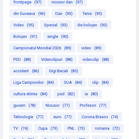
frontpage
(97)
nicusor dan
(97)
din Suceava
(96)
Dan
(95)
Tenis
(95)
Video
(95)
Special
(93)
ilie bolojan
(93)
Bolojan
(91)
single
(90)
Campionatul Mondial 2026
(89)
video
(89)
PSD
(88)
Videoclipuri
(88)
videoclip
(88)
accident
(86)
Gigi Becali
(85)
Liga Campionilor
(84)
SUA
(84)
clip
(84)
cultura stiinta
(84)
psd
(82)
ia
(80)
guvern
(78)
Nicusor
(77)
Profesori
(77)
Tehnologie
(77)
euro
(77)
Corona Brasov
(74)
TV
(74)
Cupa
(73)
PNL
(73)
romania
(72)