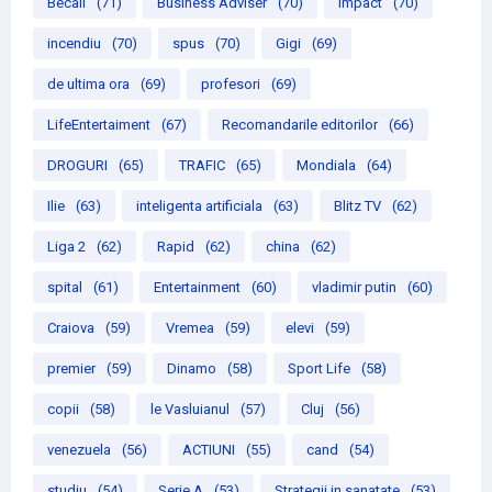
Becali
(71)
Business Adviser
(70)
Impact
(70)
incendiu
(70)
spus
(70)
Gigi
(69)
de ultima ora
(69)
profesori
(69)
LifeEntertaiment
(67)
Recomandarile editorilor
(66)
DROGURI
(65)
TRAFIC
(65)
Mondiala
(64)
Ilie
(63)
inteligenta artificiala
(63)
Blitz TV
(62)
Liga 2
(62)
Rapid
(62)
china
(62)
spital
(61)
Entertainment
(60)
vladimir putin
(60)
Craiova
(59)
Vremea
(59)
elevi
(59)
premier
(59)
Dinamo
(58)
Sport Life
(58)
copii
(58)
le Vasluianul
(57)
Cluj
(56)
venezuela
(56)
ACTIUNI
(55)
cand
(54)
studiu
(54)
Serie A
(53)
Strategii in sanatate
(53)