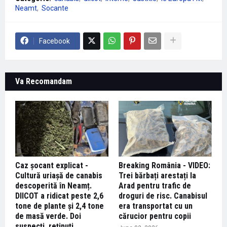
Neamt
Socante
Facebook
Va Recomandam
Caz șocant explicat -
Breaking România - VIDEO:
Cultură uriașă de canabis
Trei bărbați arestați la
descoperită în Neamț.
Arad pentru trafic de
DIICOT a ridicat peste 2,6
droguri de risc. Canabisul
tone de plante și 2,4 tone
era transportat cu un
de masă verde. Doi
cărucior pentru copii
suspecți, reținuți