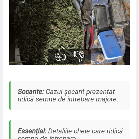
👍
👎
Socante:
Cazul șocant prezentat
ridică semne de întrebare majore.
Essențial:
Detaliile cheie care ridică
semne de întrebare.