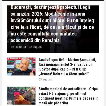
Marian Preda, rectorul Universității din
București, desființează proiectul Legii
salarizării 2026: Modificările în zona
învățământului sunt hilare. Eu nu înțeleg
cine le-a făcut, de ce le-a făcut și de ce
nu este consultată comunitatea
academică din România
de
Reporter
-
02 august
Analiză sportivă - Marius Șumudică,
fără menajamente! S-a luat de un
jucător după Rapid - CFR Cluj:
„Jenant! Dobre l-a făcut șnitel”
03 august
Studiu medical de actualitate - Gripa
aviară H5 a ajuns și pe ultimul
continent neatins: Primele decese în
masă ale păsărilor