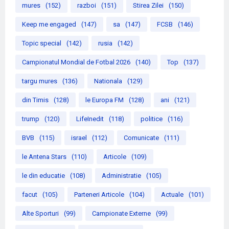
mures
(152)
razboi
(151)
Stirea Zilei
(150)
Keep me engaged
(147)
sa
(147)
FCSB
(146)
Topic special
(142)
rusia
(142)
Campionatul Mondial de Fotbal 2026
(140)
Top
(137)
targu mures
(136)
Nationala
(129)
din Timis
(128)
le Europa FM
(128)
ani
(121)
trump
(120)
LifeInedit
(118)
politice
(116)
BVB
(115)
israel
(112)
Comunicate
(111)
le Antena Stars
(110)
Articole
(109)
le din educatie
(108)
Administratie
(105)
facut
(105)
Parteneri Articole
(104)
Actuale
(101)
Alte Sporturi
(99)
Campionate Externe
(99)