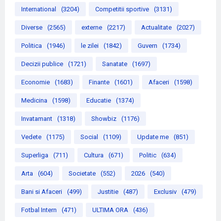
International
(3204)
Competitii sportive
(3131)
Diverse
(2565)
externe
(2217)
Actualitate
(2027)
Politica
(1946)
le zilei
(1842)
Guvern
(1734)
Decizii publice
(1721)
Sanatate
(1697)
Economie
(1683)
Finante
(1601)
Afaceri
(1598)
Medicina
(1598)
Educatie
(1374)
Invatamant
(1318)
Showbiz
(1176)
Vedete
(1175)
Social
(1109)
Update me
(851)
Superliga
(711)
Cultura
(671)
Politic
(634)
Arta
(604)
Societate
(552)
2026
(540)
Bani si Afaceri
(499)
Justitie
(487)
Exclusiv
(479)
Fotbal Intern
(471)
ULTIMA ORA
(436)