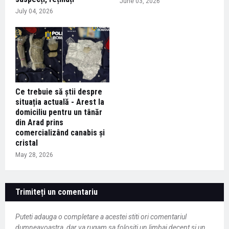
June 03, 2026
July 04, 2026
Ce trebuie să știi despre
situația actuală - Arest la
domiciliu pentru un tânăr
din Arad prins
comercializând canabis și
cristal
May 28, 2026
Trimiteți un comentariu
Puteti adauga o completare a acestei stiti ori comentariul
dumneavoastra, dar va rugam sa folositi un limbaj decent si un