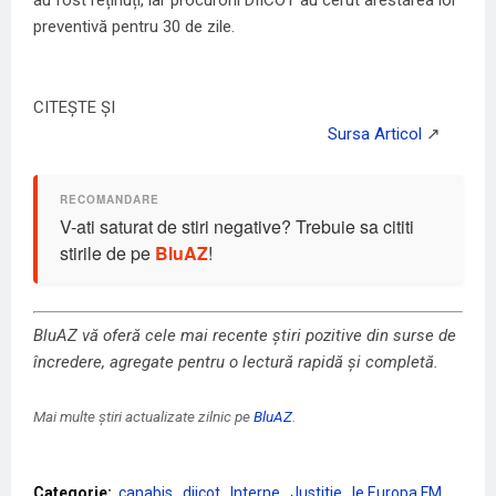
au fost reținuți, iar procurorii DIICOT au cerut arestarea lor
preventivă pentru 30 de zile.
CITEȘTE ȘI
V-ati saturat de stiri negative? Trebuie sa cititi
stirile de pe
BluAZ
!
BluAZ vă oferă cele mai recente știri pozitive din surse de
încredere, agregate pentru o lectură rapidă și completă.
Mai multe știri actualizate zilnic pe
BluAZ
.
Categorie:
canabis
diicot
Interne
Justitie
le Europa FM