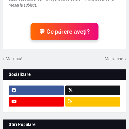
mesaj la subiect.
💬 Ce părere aveți?
Mai nouă
Mai veche
Socializare
Context important pentru educație -
Stiri Populare