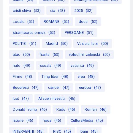
cristi chivu
(53)
sia
(53)
2025
(52)
Locale
(52)
ROMANE
(52)
doua
(52)
stramtoarea ormuz
(52)
PERSOANE
(51)
POLITIEI
(51)
Madrid
(50)
Vasluiul la zi
(50)
atac
(50)
franta
(50)
volodimir zelenski
(50)
nato
(49)
scoala
(49)
vacanta
(49)
Firme
(48)
Timp liber
(48)
vrea
(48)
Bucuresti
(47)
cancer
(47)
europa
(47)
luat
(47)
Afaceri Investitii
(46)
Donald Trump
(46)
Radu
(46)
Roman
(46)
istorie
(46)
noua
(46)
CulturaMedia
(45)
INTERVENTII
(45)
RISC
(45)
bani
(45)