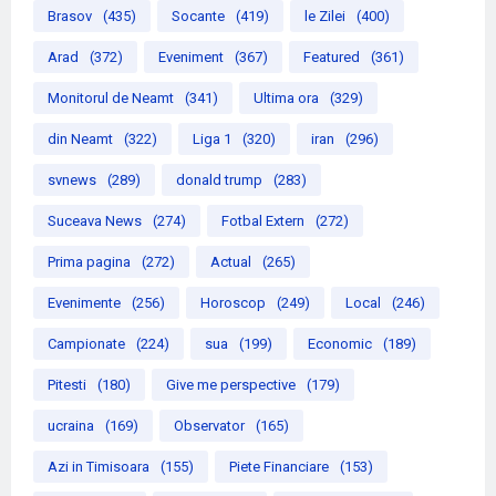
Brasov
(435)
Socante
(419)
le Zilei
(400)
Arad
(372)
Eveniment
(367)
Featured
(361)
Monitorul de Neamt
(341)
Ultima ora
(329)
din Neamt
(322)
Liga 1
(320)
iran
(296)
svnews
(289)
donald trump
(283)
Suceava News
(274)
Fotbal Extern
(272)
Prima pagina
(272)
Actual
(265)
Evenimente
(256)
Horoscop
(249)
Local
(246)
Campionate
(224)
sua
(199)
Economic
(189)
Pitesti
(180)
Give me perspective
(179)
ucraina
(169)
Observator
(165)
Azi in Timisoara
(155)
Piete Financiare
(153)