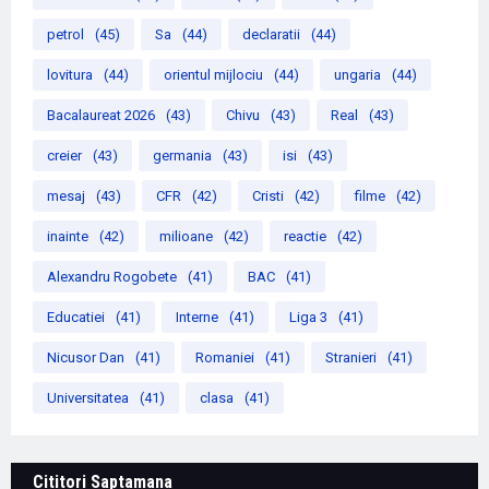
petrol
(45)
Sa
(44)
declaratii
(44)
lovitura
(44)
orientul mijlociu
(44)
ungaria
(44)
Bacalaureat 2026
(43)
Chivu
(43)
Real
(43)
creier
(43)
germania
(43)
isi
(43)
mesaj
(43)
CFR
(42)
Cristi
(42)
filme
(42)
inainte
(42)
milioane
(42)
reactie
(42)
Alexandru Rogobete
(41)
BAC
(41)
Educatiei
(41)
Interne
(41)
Liga 3
(41)
Nicusor Dan
(41)
Romaniei
(41)
Stranieri
(41)
Universitatea
(41)
clasa
(41)
Cititori Saptamana