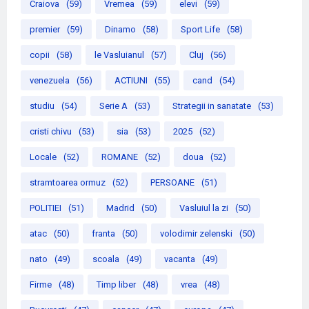
Craiova
(59)
Vremea
(59)
elevi
(59)
premier
(59)
Dinamo
(58)
Sport Life
(58)
copii
(58)
le Vasluianul
(57)
Cluj
(56)
venezuela
(56)
ACTIUNI
(55)
cand
(54)
studiu
(54)
Serie A
(53)
Strategii in sanatate
(53)
cristi chivu
(53)
sia
(53)
2025
(52)
Locale
(52)
ROMANE
(52)
doua
(52)
stramtoarea ormuz
(52)
PERSOANE
(51)
POLITIEI
(51)
Madrid
(50)
Vasluiul la zi
(50)
atac
(50)
franta
(50)
volodimir zelenski
(50)
nato
(49)
scoala
(49)
vacanta
(49)
Firme
(48)
Timp liber
(48)
vrea
(48)