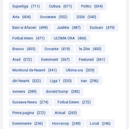
Superliga
(711)
Cultura
(671)
Politic
(634)
Arta
(604)
Societate
(552)
2026
(540)
Bani si Afaceri
(499)
Justitie
(487)
Exclusiv
(479)
Fotbal Intern
(471)
ULTIMA ORA
(436)
Brasov
(435)
Socante
(419)
le Zilei
(400)
Arad
(372)
Eveniment
(367)
Featured
(361)
Monitorul de Neamt
(341)
Ultima ora
(329)
din Neamt
(322)
Liga 1
(320)
iran
(296)
svnews
(289)
donald trump
(283)
Suceava News
(274)
Fotbal Extern
(272)
Prima pagina
(272)
Actual
(265)
Evenimente
(256)
Horoscop
(249)
Local
(246)