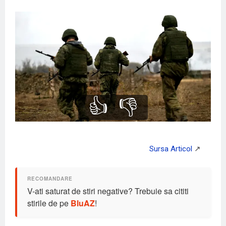
👍
👎
V-ati saturat de stiri negative? Trebuie sa cititi
stirile de pe
BluAZ
!