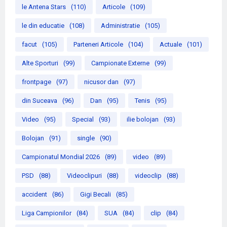
le Antena Stars
(110)
Articole
(109)
le din educatie
(108)
Administratie
(105)
facut
(105)
Parteneri Articole
(104)
Actuale
(101)
Alte Sporturi
(99)
Campionate Externe
(99)
frontpage
(97)
nicusor dan
(97)
din Suceava
(96)
Dan
(95)
Tenis
(95)
Video
(95)
Special
(93)
ilie bolojan
(93)
Bolojan
(91)
single
(90)
Campionatul Mondial 2026
(89)
video
(89)
PSD
(88)
Videoclipuri
(88)
videoclip
(88)
accident
(86)
Gigi Becali
(85)
Liga Campionilor
(84)
SUA
(84)
clip
(84)