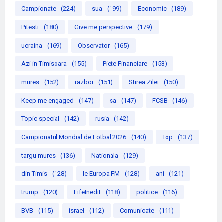
Campionate
(224)
sua
(199)
Economic
(189)
Pitesti
(180)
Give me perspective
(179)
ucraina
(169)
Observator
(165)
Azi in Timisoara
(155)
Piete Financiare
(153)
mures
(152)
razboi
(151)
Stirea Zilei
(150)
Keep me engaged
(147)
sa
(147)
FCSB
(146)
Topic special
(142)
rusia
(142)
Campionatul Mondial de Fotbal 2026
(140)
Top
(137)
targu mures
(136)
Nationala
(129)
din Timis
(128)
le Europa FM
(128)
ani
(121)
trump
(120)
LifeInedit
(118)
politice
(116)
BVB
(115)
israel
(112)
Comunicate
(111)