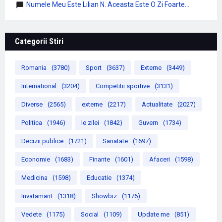
Numele Meu Este Lilian N. Aceasta Este O Zi Foarte...
Categorii Stiri
Romania
(3780)
Sport
(3637)
Externe
(3449)
International
(3204)
Competitii sportive
(3131)
Diverse
(2565)
externe
(2217)
Actualitate
(2027)
Politica
(1946)
le zilei
(1842)
Guvern
(1734)
Decizii publice
(1721)
Sanatate
(1697)
Economie
(1683)
Finante
(1601)
Afaceri
(1598)
Medicina
(1598)
Educatie
(1374)
Invatamant
(1318)
Showbiz
(1176)
Vedete
(1175)
Social
(1109)
Update me
(851)