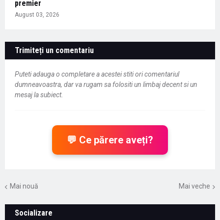
premier
August 03, 2026
Trimiteți un comentariu
Puteti adauga o completare a acestei stiti ori comentariul
dumneavoastra, dar va rugam sa folositi un limbaj decent si un
mesaj la subiect.
💬 Ce părere aveți?
Mai nouă
Mai veche
Socializare