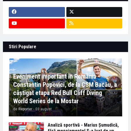
Stiri Populare
Eveniment important în România -
Constantin Popovici, de la CSM Bacău, a
câștigat etapa Red Bull Cliff Diving
World Series de la Mostar
de
Reporter
-
03 august
Analiză sportivă - Marius Șumudică,
fără menajamente! S-a luat de un