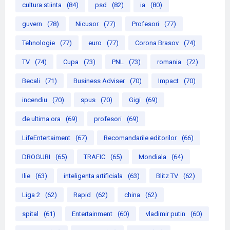
cultura stiinta
(84)
psd
(82)
ia
(80)
guvern
(78)
Nicusor
(77)
Profesori
(77)
Tehnologie
(77)
euro
(77)
Corona Brasov
(74)
TV
(74)
Cupa
(73)
PNL
(73)
romania
(72)
Becali
(71)
Business Adviser
(70)
Impact
(70)
incendiu
(70)
spus
(70)
Gigi
(69)
de ultima ora
(69)
profesori
(69)
LifeEntertaiment
(67)
Recomandarile editorilor
(66)
DROGURI
(65)
TRAFIC
(65)
Mondiala
(64)
Ilie
(63)
inteligenta artificiala
(63)
Blitz TV
(62)
Liga 2
(62)
Rapid
(62)
china
(62)
spital
(61)
Entertainment
(60)
vladimir putin
(60)