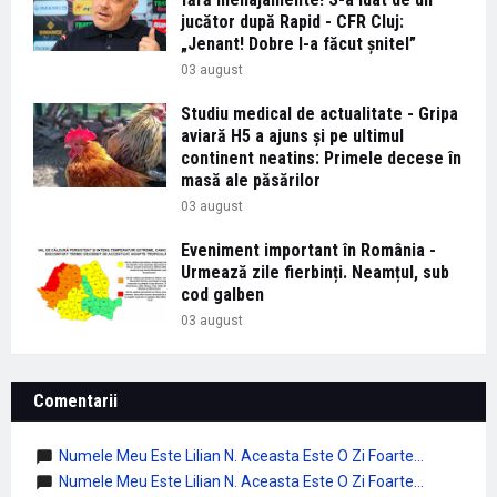
jucător după Rapid - CFR Cluj:
„Jenant! Dobre l-a făcut șnitel”
03 august
Studiu medical de actualitate - Gripa
aviară H5 a ajuns și pe ultimul
continent neatins: Primele decese în
masă ale păsărilor
03 august
Eveniment important în România -
Urmează zile fierbinți. Neamțul, sub
cod galben
03 august
Comentarii
Numele Meu Este Lilian N. Aceasta Este O Zi Foarte...
Numele Meu Este Lilian N. Aceasta Este O Zi Foarte...