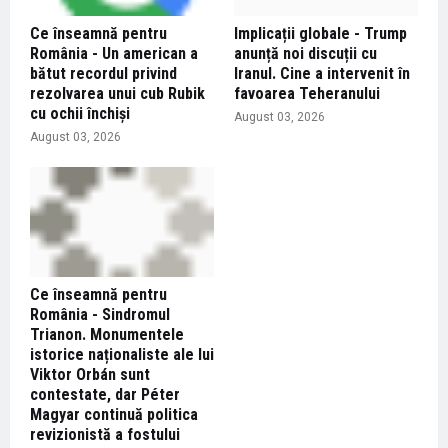
Ce înseamnă pentru
Implicații globale - Trump
România - Un american a
anunță noi discuții cu
bătut recordul privind
Iranul. Cine a intervenit în
rezolvarea unui cub Rubik
favoarea Teheranului
cu ochii închiși
August 03, 2026
August 03, 2026
Ce înseamnă pentru
România - Sindromul
Trianon. Monumentele
istorice naționaliste ale lui
Viktor Orbán sunt
contestate, dar Péter
Magyar continuă politica
revizionistă a fostului