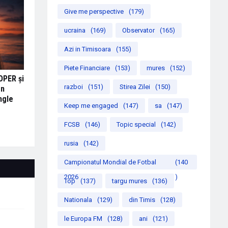
Give me perspective
(179)
ucraina
(169)
Observator
(165)
Azi in Timisoara
(155)
Piete Financiare
(153)
mures
(152)
OPER și
razboi
(151)
Stirea Zilei
(150)
en
ngle
Keep me engaged
(147)
sa
(147)
FCSB
(146)
Topic special
(142)
rusia
(142)
Campionatul Mondial de Fotbal
(140
2026
)
Top
(137)
targu mures
(136)
Nationala
(129)
din Timis
(128)
le Europa FM
(128)
ani
(121)