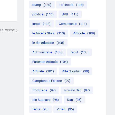
trump
(120)
LifeInedit
(118)
politice
(116)
BVB
(115)
israel
(112)
Comunicate
(111)
Mai veche
le Antena Stars
(110)
Articole
(109)
le din educatie
(108)
Administratie
(105)
facut
(105)
Parteneri Articole
(104)
Actuale
(101)
Alte Sporturi
(99)
Campionate Externe
(99)
frontpage
(97)
nicusor dan
(97)
din Suceava
(96)
Dan
(95)
Tenis
(95)
Video
(95)