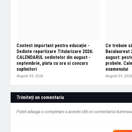
Context important pentru educație -
Ce trebuie să 
Sedinte repartizare Titularizare 2026:
Bacalaureat 
CALENDARUL sedintelor din august -
august: peste
septembrie, plata cu ora si concurs
probele. Cal
suplinitori
examenului
August 03, 2026
August 03, 202
Trimiteți un comentariu
Puteti adauga o completare a acestei stiti ori comentariul dumneavo