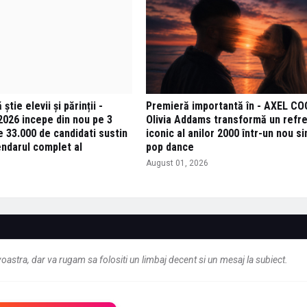
știe elevii și părinții -
Premieră importantă în - AXEL CO
2026 incepe din nou pe 3
Olivia Addams transformă un refr
 33.000 de candidati sustin
iconic al anilor 2000 într-un nou si
endarul complet al
pop dance
August 01, 2026
6
astra, dar va rugam sa folositi un limbaj decent si un mesaj la subiect.