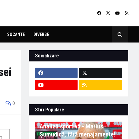
SOCANTE
DIVERSE
Socializare
sei
0
Stiri Populare
Analiză sportivă - Marius
Șumudică, fără menajamente!