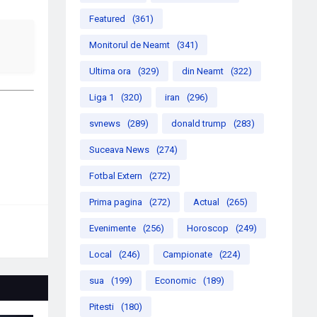
Featured
(361)
Monitorul de Neamt
(341)
Ultima ora
(329)
din Neamt
(322)
Liga 1
(320)
iran
(296)
svnews
(289)
donald trump
(283)
Suceava News
(274)
Fotbal Extern
(272)
Prima pagina
(272)
Actual
(265)
Evenimente
(256)
Horoscop
(249)
Local
(246)
Campionate
(224)
sua
(199)
Economic
(189)
Pitesti
(180)