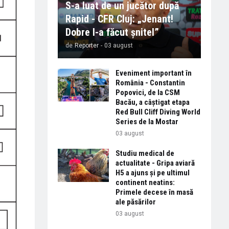
S-a luat de un jucător după
Rapid - CFR Cluj: „Jenant!
Dobre l-a făcut șnitel”
de
Reporter
-
03 august
Eveniment important în
România - Constantin
Popovici, de la CSM
Bacău, a câștigat etapa
Red Bull Cliff Diving World
Series de la Mostar
03 august
Studiu medical de
actualitate - Gripa aviară
H5 a ajuns și pe ultimul
continent neatins:
Primele decese în masă
ale păsărilor
03 august