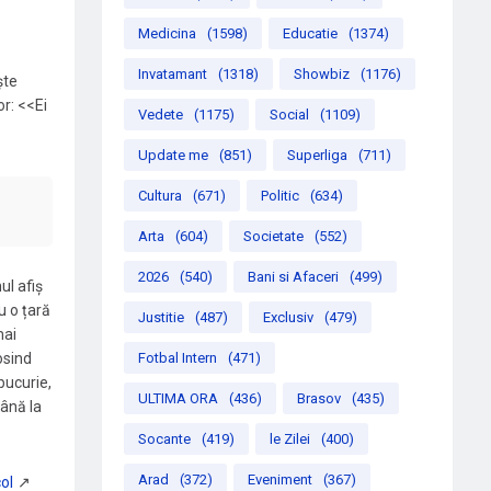
Medicina
(1598)
Educatie
(1374)
Invatamant
(1318)
Showbiz
(1176)
ște
or: <<Ei
Vedete
(1175)
Social
(1109)
Update me
(851)
Superliga
(711)
Cultura
(671)
Politic
(634)
Arta
(604)
Societate
(552)
2026
(540)
Bani si Afaceri
(499)
ul afiș
u o țară
Justitie
(487)
Exclusiv
(479)
mai
osind
Fotbal Intern
(471)
bucurie,
ULTIMA ORA
(436)
Brasov
(435)
până la
Socante
(419)
le Zilei
(400)
Arad
(372)
Eveniment
(367)