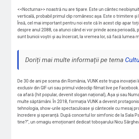
<<Nocturna>> noastră nu are tipare. Este un cântec neobișnuit
verticală, probabil primul clip românesc așa. Este o trimitere și l
Însă, cel mai important pentru noi este că în acest clip apar toț
despre anul 2088, ca atunci când ei vor prinde acea perioadă, pes
sunt bunicii voștri și au încercat, la vremea lor, să facă lumea
Doriți mai multe informații pe tema
Cult
De 30 de ani pe scena din România, VUNK este trupa inovației î
exclusiv din GIF-uri sau primul videoclip filmat live pe Facebook.
ca afară (hit popular, devenit slogan național), Așa și sau Numai
multe săptămâni. În 2018, formația VUNK a devenit protagonist
tehnologia, show-urile spectaculoase și cântecele cu mesaj pro
încredere și speranță. După concertul lor simfonic de la Sala P
tine?”, un omagiu emoționant dedicat toboșarului Nicu Sârghe