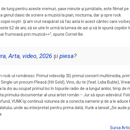
 de lung pentru aceste vremuri, șase minute și jumătate, este filmat pe
a genul clasic de scriere a muzicii la pian, nocturna, dar și spre rock.
i copiii noștri. Și am vrut neapărat să fac asta în acest cântec care vorbe
te 62 de ani, să se uite în urmă la lumea de azi și să le spună copiilor l
 mai frumoasă prin muzică>>”, spune Cornel Ilie.
ura
,
Arta
,
video
,
2026
și
piesa
?
n rock-ul românesc. Primul videoclip 3D, primul concert multimedia, prim
 Single-uri precum Pleacă (Hit Gold), Vino, du-te (feat. Lidia Buble), Vrea
 la doi au ocupat primul loc în topurile radio de-a lungul anilor, timp de 
a primului documentar al unui artist român – Jur să spun adevărul. Fol
fund, VUNK își continuă viziunea de a conecta oamenii și de a le aduce 
alatului, unde au interpretat pentru prima dată, Vunk a lansat „Se aude 
a.