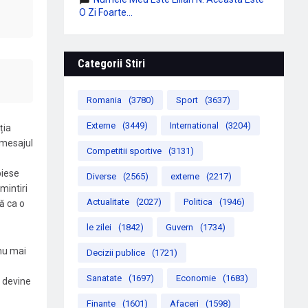
O Zi Foarte...
Categorii Stiri
Romania
(3780)
Sport
(3637)
Externe
(3449)
International
(3204)
ția
 mesajul
Competitii sportive
(3131)
piese
Diverse
(2565)
externe
(2217)
mintiri
Actualitate
(2027)
Politica
(1946)
ă ca o
le zilei
(1842)
Guvern
(1734)
 nu mai
Decizii publice
(1721)
Sanatate
(1697)
Economie
(1683)
 devine
Finante
(1601)
Afaceri
(1598)