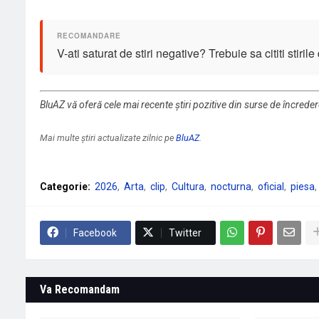
V-ati saturat de stiri negative? Trebuie sa cititi stiril
BluAZ vă oferă cele mai recente știri pozitive din surse de încrede
Mai multe știri actualizate zilnic pe
BluAZ
.
Categorie:
2026
Arta
clip
Cultura
nocturna
oficial
piesa
Facebook
Twitter
Va Recomandam