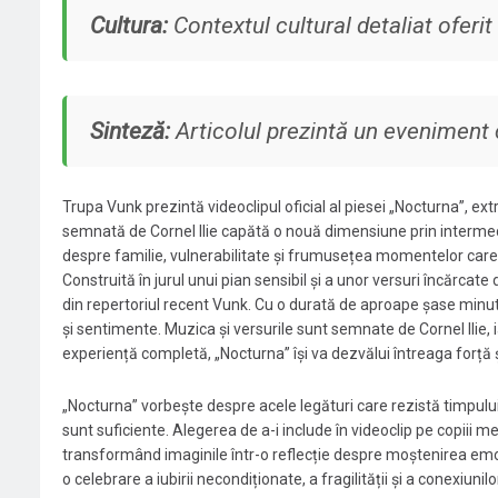
Cultura:
Contextul cultural detaliat oferit 
Sinteză:
Articolul prezintă un eveniment c
Trupa Vunk prezintă videoclipul oficial al piesei „Nocturna”, ex
semnată de Cornel Ilie capătă o nouă dimensiune prin intermedi
despre familie, vulnerabilitate și frumusețea momentelor care
Construită în jurul unui pian sensibil și a unor versuri încărca
din repertoriul recent Vunk. Cu o durată de aproape șase minute,
și sentimente. Muzica și versurile sunt semnate de Cornel Ilie, 
experiență completă, „Nocturna” își va dezvălui întreaga forță și
„Nocturna” vorbește despre acele legături care rezistă timpului
sunt suficiente. Alegerea de a-i include în videoclip pe copiii
transformând imaginile într-o reflecție despre moștenirea emo
o celebrare a iubirii necondiționate, a fragilității și a conexiuni