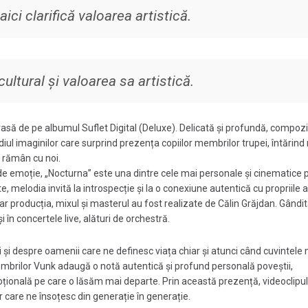
aici clarifică valoarea artistică.
ultural și valoarea sa artistică.
trasă de pe albumul Suflet Digital (Deluxe). Delicată și profundă, compozi
ul imaginilor care surprind prezența copiilor membrilor trupei, întărind
 rămân cu noi.
te de emoție, „Nocturna” este una dintre cele mai personale și cinematice 
 melodia invită la introspecție și la o conexiune autentică cu propriile a
iar producția, mixul și masterul au fost realizate de Călin Grăjdan. Gândit
 în concertele live, alături de orchestră.
 și despre oamenii care ne definesc viața chiar și atunci când cuvintele
 membrilor Vunk adaugă o notă autentică și profund personală poveștii,
țională pe care o lăsăm mai departe. Prin această prezență, videoclipul
lor care ne însoțesc din generație în generație.