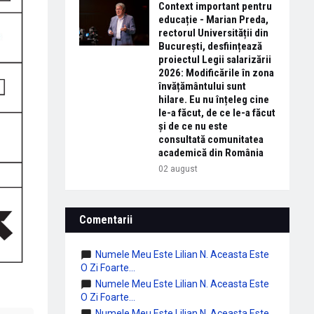
Context important pentru
educație - Marian Preda,
rectorul Universității din
București, desființează
proiectul Legii salarizării
2026: Modificările în zona
învățământului sunt
hilare. Eu nu înțeleg cine
le-a făcut, de ce le-a făcut
și de ce nu este
consultată comunitatea
academică din România
02 august
Comentarii
Numele Meu Este Lilian N. Aceasta Este
O Zi Foarte...
Numele Meu Este Lilian N. Aceasta Este
O Zi Foarte...
Numele Meu Este Lilian N. Aceasta Este