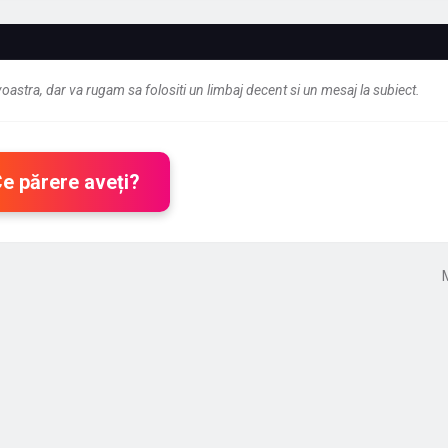
astra, dar va rugam sa folositi un limbaj decent si un mesaj la subiect.
Ce părere aveți?