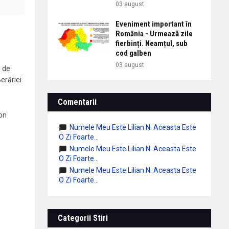
03 august
Eveniment important în
România - Urmează zile
fierbinți. Neamțul, sub
cod galben
03 august
n de
erăriei
Comentarii
Ion
Numele Meu Este Lilian N. Aceasta Este
O Zi Foarte...
Numele Meu Este Lilian N. Aceasta Este
O Zi Foarte...
Numele Meu Este Lilian N. Aceasta Este
O Zi Foarte...
Categorii Stiri