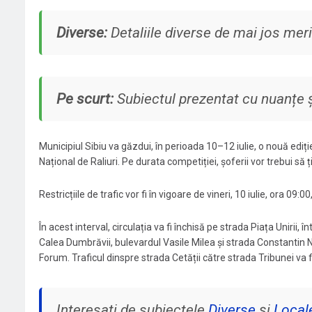
Diverse:
Detaliile diverse de mai jos meri
Pe scurt:
Subiectul prezentat cu nuanțe și
Municipiul Sibiu va găzdui, în perioada 10–12 iulie, o nouă ediț
Național de Raliuri. Pe durata competiției, șoferii vor trebui să ț
Restricțiile de trafic vor fi în vigoare de vineri, 10 iulie, ora 09:
În acest interval, circulația va fi închisă pe strada Piața Unirii,
Calea Dumbrăvii, bulevardul Vasile Milea și strada Constantin N
Forum. Traficul dinspre strada Cetății către strada Tribunei va 
Interesați de subiectele
Diverse
și
Local