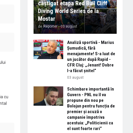
câștigat etapa Red Bull Cliff
Diving World Series de la
Mostar
de
Reporter
-
03 august
Analiză sportivă - Marius
Șumudică, fără
menajamente! S-a luat de
un jucător după Rapid -
ului
CFR Cluj: „Jenant! Dobre
l-a făcut șnitel”
03 august
Schimbare importantă în
Guvern - PNL nu îl va
ia cu
propune din nou pe
ntal
Bolojan pentru funcția de
premier și acuză o
campanie împotriva
acestuia: „Politicienii ca
el sunt foarte rari”