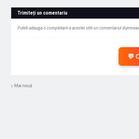
Trimiteți un comentariu
Puteti adauga o completare a acestei stiti ori comentariul dumneavo
💬 
Mai nouă