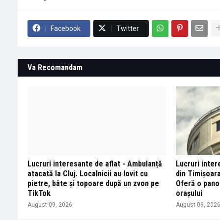
Facebook
Twitter
Va Recomandam
Lucruri interesante de aflat - Ambulanță
Lucruri inter
atacată la Cluj. Localnicii au lovit cu
din Timișoara
pietre, bâte și topoare după un zvon pe
Oferă o pano
TikTok
oraşului
August 09, 2026
August 09, 202