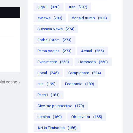
Liga 1
(320)
iran
(297)
svnews
(289)
donald trump
(283)
Suceava News
(274)
Fotbal Extern
(273)
Prima pagina
(273)
Actual
(266)
Evenimente
(258)
Horoscop
(250)
Local
(246)
Campionate
(224)
Mai veche
sua
(199)
Economic
(189)
Pitesti
(181)
Give me perspective
(179)
ucraina
(169)
Observator
(165)
Azi in Timisoara
(156)