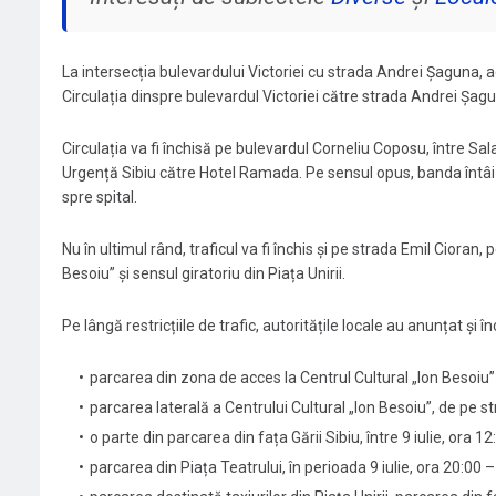
La intersecția bulevardului Victoriei cu strada Andrei Șaguna, acc
Circulația dinspre bulevardul Victoriei către strada Andrei Șa
Circulația va fi închisă pe bulevardul Corneliu Coposu, între Sal
Urgență Sibiu către Hotel Ramada. Pe sensul opus, banda întâi
spre spital.
Nu în ultimul rând, traficul va fi închis și pe strada Emil Cioran
Besoiu” și sensul giratoriu din Piața Unirii.
Pe lângă restricțiile de trafic, autoritățile locale au anunțat 
parcarea din zona de acces la Centrul Cultural „Ion Besoiu” (z
parcarea laterală a Centrului Cultural „Ion Besoiu”, de pe stra
o parte din parcarea din fața Gării Sibiu, între 9 iulie, ora 12:
parcarea din Piața Teatrului, în perioada 9 iulie, ora 20:00 – 