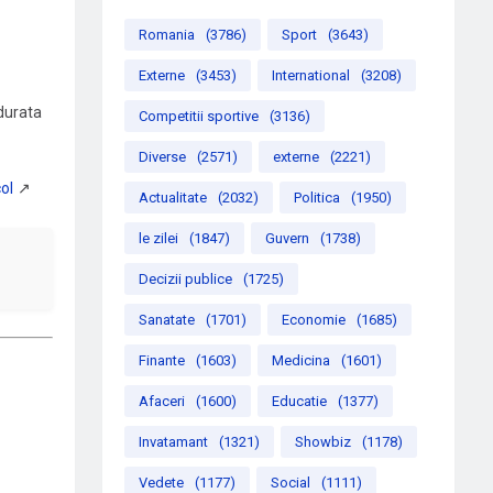
Romania
(3786)
Sport
(3643)
Externe
(3453)
International
(3208)
 durata
Competitii sportive
(3136)
Diverse
(2571)
externe
(2221)
Actualitate
(2032)
Politica
(1950)
le zilei
(1847)
Guvern
(1738)
Decizii publice
(1725)
Sanatate
(1701)
Economie
(1685)
Finante
(1603)
Medicina
(1601)
Afaceri
(1600)
Educatie
(1377)
Invatamant
(1321)
Showbiz
(1178)
Vedete
(1177)
Social
(1111)