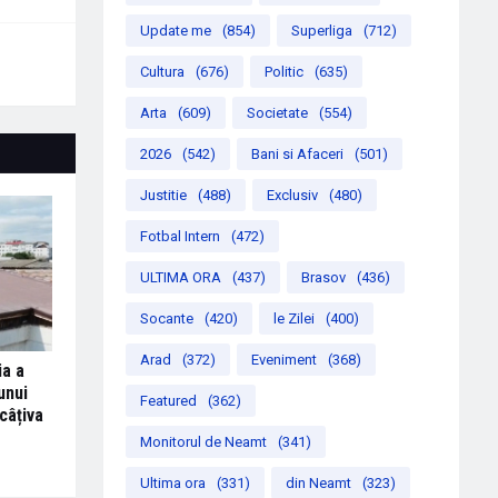
Update me
(854)
Superliga
(712)
Cultura
(676)
Politic
(635)
Arta
(609)
Societate
(554)
2026
(542)
Bani si Afaceri
(501)
Justitie
(488)
Exclusiv
(480)
Fotbal Intern
(472)
ULTIMA ORA
(437)
Brasov
(436)
Socante
(420)
le Zilei
(400)
Arad
(372)
Eveniment
(368)
ia a
unui
Featured
(362)
câțiva
Monitorul de Neamt
(341)
Ultima ora
(331)
din Neamt
(323)