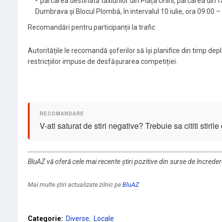
parcarea destinată taxiurilor din Piața Unirii, parcarea din
Dumbrava și Blocul Plombă, în intervalul 10 iulie, ora 09:00 – 1
Recomandări pentru participanții la trafic
Autoritățile le recomandă șoferilor să își planifice din timp depl
restricțiilor impuse de desfășurarea competiției.
V-ati saturat de stiri negative? Trebuie sa cititi stiril
BluAZ vă oferă cele mai recente știri pozitive din surse de încrede
Mai multe știri actualizate zilnic pe
BluAZ
.
Categorie:
Diverse
Locale