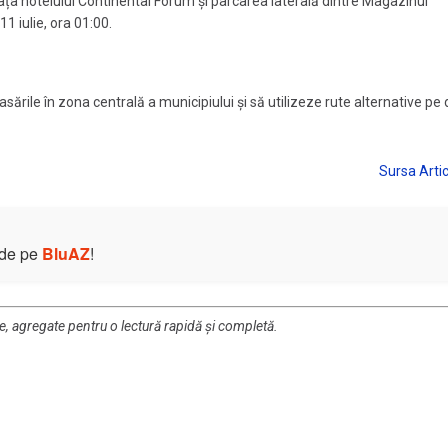
 fața hotelului Continental Forum și parcarea laterală dintre Magazinul
1 iulie, ora 01:00.
asările în zona centrală a municipiului și să utilizeze rute alternative pe
e de pe
BluAZ
!
re, agregate pentru o lectură rapidă și completă.