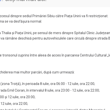
esul dinspre sediul Primăriei Sibiu către Piața Unirii va fi restricționat.
guna se va desfășura normal.
a Thalia și Piața Unirii, pe sensul de mers dinspre Spitalul Clinic Județea
 va rămâne deschisă pentru autovehiculele care circulă dinspre strada B
, pe tronsonul cuprins între aleea de acces în parcarea Centrului Cultural „
și închiderea mai multor parcări, după cum urmează:
ona Troiță), în perioada 8 iulie, ora 06:00 - 12 iulie, ora 22:00;
da Emil Cioran, în intervalul 8 iulie, ora 23:00 - 12 iulie, ora 22:00;
00 și 12 iulie, ora 20:00;
12 iulie, ora 22:00;