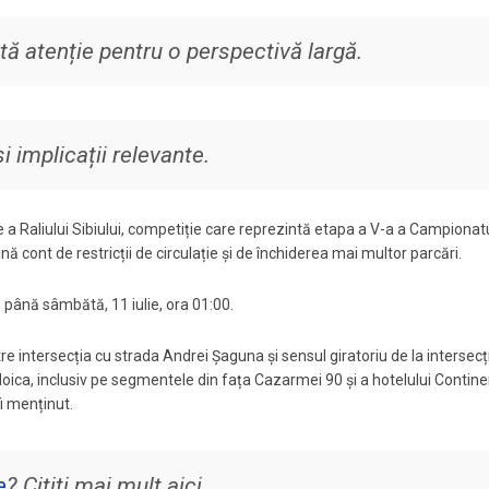
tă atenție pentru o perspectivă largă.
 implicații relevante.
ie a Raliului Sibiului, competiție care reprezintă etapa a V-a a Campionat
ină cont de restricții de circulație și de închiderea mai multor parcări.
00, până sâmbătă, 11 iulie, ora 01:00.
 între intersecția cu strada Andrei Șaguna și sensul giratoriu de la intersecț
oica, inclusiv pe segmentele din fața Cazarmei 90 și a hotelului Contine
fi menținut.
e
? Citiți mai mult aici.