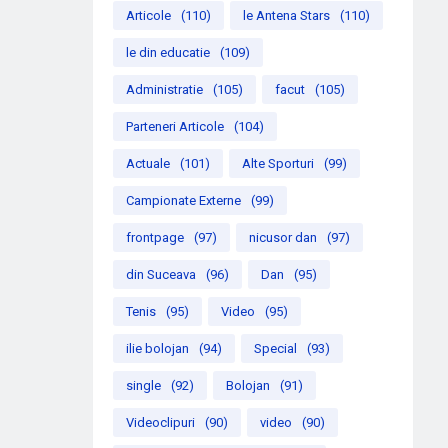
Articole
(110)
le Antena Stars
(110)
le din educatie
(109)
Administratie
(105)
facut
(105)
Parteneri Articole
(104)
Actuale
(101)
Alte Sporturi
(99)
Campionate Externe
(99)
frontpage
(97)
nicusor dan
(97)
din Suceava
(96)
Dan
(95)
Tenis
(95)
Video
(95)
ilie bolojan
(94)
Special
(93)
single
(92)
Bolojan
(91)
Videoclipuri
(90)
video
(90)