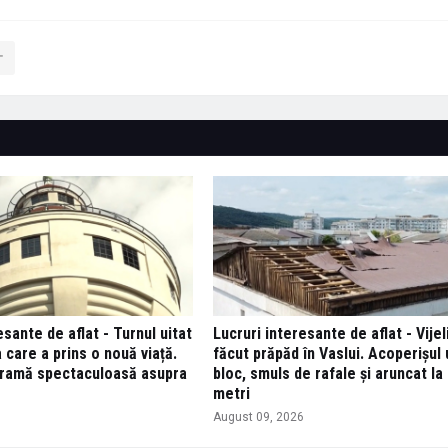
esante de aflat - Turnul uitat
Lucruri interesante de aflat - Vijel
 care a prins o nouă viață.
făcut prăpăd în Vaslui. Acoperișul 
ramă spectaculoasă asupra
bloc, smuls de rafale și aruncat la 
metri
6
August 09, 2026