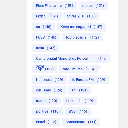
Piete Financiare
(153)
mures
(152)
razboi
(151)
Stirea Zilei
(150)
sa
(148)
Keep me engaged
(147)
FCSB
(146)
Topic special
(142)
rusia
(142)
Campionatul Mondial de Fotbal
(140
2026
)
Top
(137)
targu mures
(136)
Nationala
(129)
le Europa FM
(129)
din Timis
(128)
ani
(121)
trump
(120)
LifeInedit
(119)
politice
(116)
BVB
(115)
israel
(112)
Comunicate
(111)