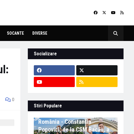
SOCANTE
DIVERSE
Socializare
ul:
0
Stiri Populare
Eveniment important în
România - Constantin
Popovici, de la CSM Bacău, a