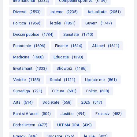
International
(3232)
Competitii sportive
(3159)
Diverse
(2593)
externe
(2235)
Actualitate
(2051)
Politica
(1959)
le zilei
(1861)
Guvern
(1747)
Decizii publice
(1734)
Sanatate
(1710)
Economie
(1696)
Finante
(1614)
Afaceri
(1611)
Medicina
(1608)
Educatie
(1390)
Invatamant
(1333)
Showbiz
(1186)
Vedete
(1185)
Social
(1121)
Update me
(861)
Superliga
(721)
Cultura
(681)
Politic
(638)
Arta
(614)
Societate
(558)
2026
(547)
Bani si Afaceri
(504)
Justitie
(494)
Exclusiv
(482)
Fotbal Intern
(477)
ULTIMA ORA
(439)
Brasov
(436)
Socante
(426)
le Zilei
(402)