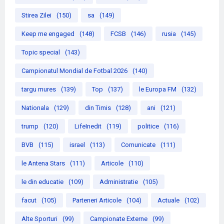
Stirea Zilei
(150)
sa
(149)
Keep me engaged
(148)
FCSB
(146)
rusia
(145)
Topic special
(143)
Campionatul Mondial de Fotbal 2026
(140)
targu mures
(139)
Top
(137)
le Europa FM
(132)
Nationala
(129)
din Timis
(128)
ani
(121)
trump
(120)
LifeInedit
(119)
politice
(116)
BVB
(115)
israel
(113)
Comunicate
(111)
le Antena Stars
(111)
Articole
(110)
le din educatie
(109)
Administratie
(105)
facut
(105)
Parteneri Articole
(104)
Actuale
(102)
Alte Sporturi
(99)
Campionate Externe
(99)