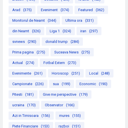
Arad
(375)
Eveniment
(374)
Featured
(362)
Monitorul de Neamt
(344)
Ultima ora
(331)
din Neamt
(326)
Liga 1
(324)
iran
(297)
svnews
(290)
donald trump
(284)
Prima pagina
(275)
Suceava News
(275)
Actual
(274)
Fotbal Extern
(273)
Evenimente
(261)
Horoscop
(251)
Local
(248)
Campionate
(226)
sua
(199)
Economic
(190)
Pitesti
(181)
Give me perspective
(179)
ucraina
(170)
Observator
(166)
Azi in Timisoara
(156)
mures
(155)
Piete Financiare
(153)
razboi
(151)