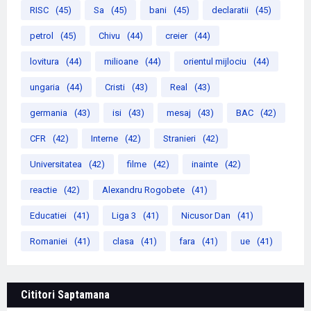
RISC
(45)
Sa
(45)
bani
(45)
declaratii
(45)
petrol
(45)
Chivu
(44)
creier
(44)
lovitura
(44)
milioane
(44)
orientul mijlociu
(44)
ungaria
(44)
Cristi
(43)
Real
(43)
germania
(43)
isi
(43)
mesaj
(43)
BAC
(42)
CFR
(42)
Interne
(42)
Stranieri
(42)
Universitatea
(42)
filme
(42)
inainte
(42)
reactie
(42)
Alexandru Rogobete
(41)
Educatiei
(41)
Liga 3
(41)
Nicusor Dan
(41)
Romaniei
(41)
clasa
(41)
fara
(41)
ue
(41)
Cititori Saptamana