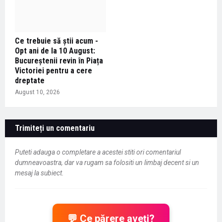
Ce trebuie să știi acum -
Opt ani de la 10 August:
Bucureștenii revin în Piața
Victoriei pentru a cere
dreptate
August 10, 2026
Trimiteți un comentariu
Puteti adauga o completare a acestei stiti ori comentariul
dumneavoastra, dar va rugam sa folositi un limbaj decent si un
mesaj la subiect.
💬 Ce părere aveți?