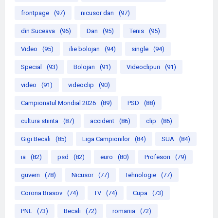
frontpage
(97)
nicusor dan
(97)
din Suceava
(96)
Dan
(95)
Tenis
(95)
Video
(95)
ilie bolojan
(94)
single
(94)
Special
(93)
Bolojan
(91)
Videoclipuri
(91)
video
(91)
videoclip
(90)
Campionatul Mondial 2026
(89)
PSD
(88)
cultura stiinta
(87)
accident
(86)
clip
(86)
Gigi Becali
(85)
Liga Campionilor
(84)
SUA
(84)
ia
(82)
psd
(82)
euro
(80)
Profesori
(79)
guvern
(78)
Nicusor
(77)
Tehnologie
(77)
Corona Brasov
(74)
TV
(74)
Cupa
(73)
PNL
(73)
Becali
(72)
romania
(72)