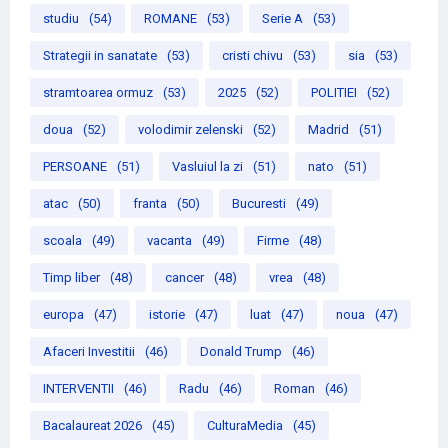
studiu
(54)
ROMANE
(53)
Serie A
(53)
Strategii in sanatate
(53)
cristi chivu
(53)
sia
(53)
stramtoarea ormuz
(53)
2025
(52)
POLITIEI
(52)
doua
(52)
volodimir zelenski
(52)
Madrid
(51)
PERSOANE
(51)
Vasluiul la zi
(51)
nato
(51)
atac
(50)
franta
(50)
Bucuresti
(49)
scoala
(49)
vacanta
(49)
Firme
(48)
Timp liber
(48)
cancer
(48)
vrea
(48)
europa
(47)
istorie
(47)
luat
(47)
noua
(47)
Afaceri Investitii
(46)
Donald Trump
(46)
INTERVENTII
(46)
Radu
(46)
Roman
(46)
Bacalaureat 2026
(45)
CulturaMedia
(45)