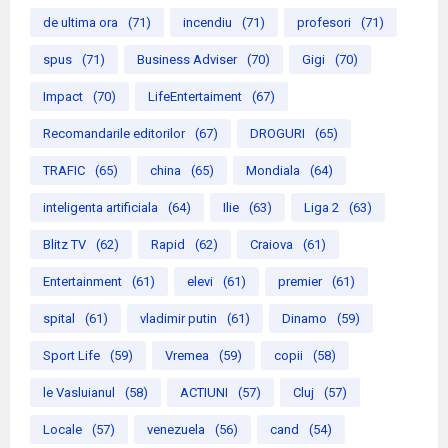
de ultima ora
(71)
incendiu
(71)
profesori
(71)
spus
(71)
Business Adviser
(70)
Gigi
(70)
Impact
(70)
LifeEntertaiment
(67)
Recomandarile editorilor
(67)
DROGURI
(65)
TRAFIC
(65)
china
(65)
Mondiala
(64)
inteligenta artificiala
(64)
Ilie
(63)
Liga 2
(63)
Blitz TV
(62)
Rapid
(62)
Craiova
(61)
Entertainment
(61)
elevi
(61)
premier
(61)
spital
(61)
vladimir putin
(61)
Dinamo
(59)
Sport Life
(59)
Vremea
(59)
copii
(58)
le Vasluianul
(58)
ACTIUNI
(57)
Cluj
(57)
Locale
(57)
venezuela
(56)
cand
(54)