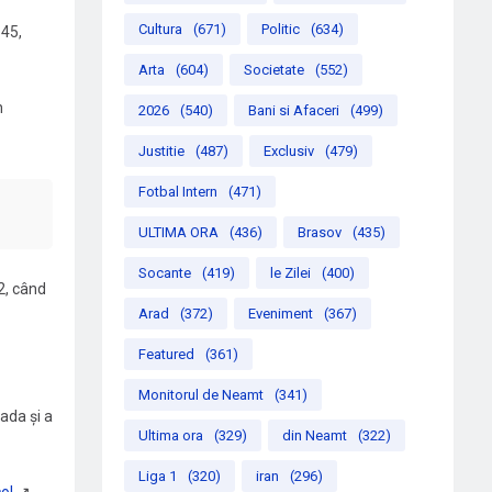
Cultura
(671)
Politic
(634)
 45,
Arta
(604)
Societate
(552)
n
2026
(540)
Bani si Afaceri
(499)
Justitie
(487)
Exclusiv
(479)
Fotbal Intern
(471)
ULTIMA ORA
(436)
Brasov
(435)
Socante
(419)
le Zilei
(400)
2, când
Arad
(372)
Eveniment
(367)
Featured
(361)
Monitorul de Neamt
(341)
ada și a
Ultima ora
(329)
din Neamt
(322)
Liga 1
(320)
iran
(296)