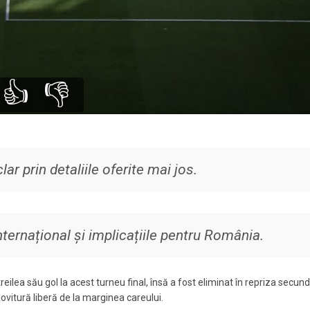
👍
👎
lar prin detaliile oferite mai jos.
ternațional și implicațiile pentru România.
ilea său gol la acest turneu final, însă a fost eliminat în repriza secund
lovitură liberă de la marginea careului.