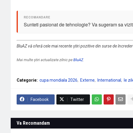
Sunteti pasionat de tehnologie? Va sugeram sa vizit
BluAZ vă oferă cele mai recente știri pozitive din surse de încrede
Mai multe știri actualizate zilnic pe
BluAZ
.
Categorie:
cupa mondiala 2026
Externe
International
le zil
Facebook
Twitter
Va Recomandam