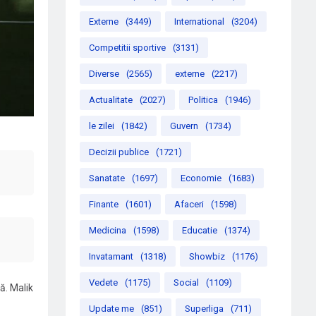
Externe
(3449)
International
(3204)
Competitii sportive
(3131)
Diverse
(2565)
externe
(2217)
Actualitate
(2027)
Politica
(1946)
le zilei
(1842)
Guvern
(1734)
Decizii publice
(1721)
Sanatate
(1697)
Economie
(1683)
Finante
(1601)
Afaceri
(1598)
Medicina
(1598)
Educatie
(1374)
Invatamant
(1318)
Showbiz
(1176)
Vedete
(1175)
Social
(1109)
ă. Malik
Update me
(851)
Superliga
(711)