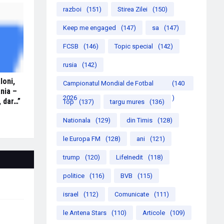
razboi
(151)
Stirea Zilei
(150)
Keep me engaged
(147)
sa
(147)
FCSB
(146)
Topic special
(142)
rusia
(142)
loni,
Campionatul Mondial de Fotbal
(140
nia –
2026
)
, dar…”
Top
(137)
targu mures
(136)
Nationala
(129)
din Timis
(128)
le Europa FM
(128)
ani
(121)
trump
(120)
LifeInedit
(118)
politice
(116)
BVB
(115)
israel
(112)
Comunicate
(111)
le Antena Stars
(110)
Articole
(109)