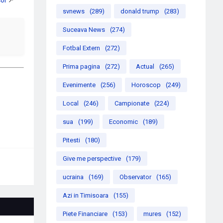
svnews
(289)
donald trump
(283)
Suceava News
(274)
Fotbal Extern
(272)
Prima pagina
(272)
Actual
(265)
Evenimente
(256)
Horoscop
(249)
Local
(246)
Campionate
(224)
sua
(199)
Economic
(189)
Pitesti
(180)
Give me perspective
(179)
ucraina
(169)
Observator
(165)
Azi in Timisoara
(155)
Piete Financiare
(153)
mures
(152)