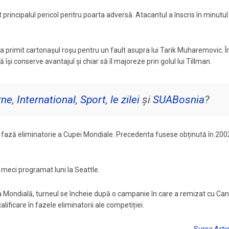
 principalul pericol pentru poarta adversă. Atacantul a înscris în minutul
a primit cartonașul roșu pentru un fault asupra lui Tarik Muharemovic. Î
își conserve avantajul și chiar să îl majoreze prin golul lui Tillman.
rne
,
International
,
Sport
,
le zilei
și
SUABosnia
?
-o fază eliminatorie a Cupei Mondiale. Precedenta fusese obținută în 200
 meci programat luni la Seattle.
a Mondială, turneul se încheie după o campanie în care a remizat cu Can
lificare în fazele eliminatorii ale competiției.