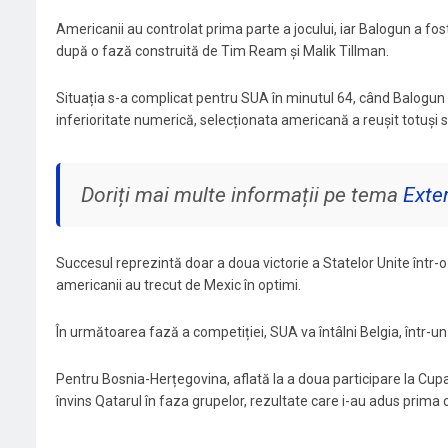
Americanii au controlat prima parte a jocului, iar Balogun a fost
după o fază construită de Tim Ream și Malik Tillman.
Situația s-a complicat pentru SUA în minutul 64, când Balogun 
inferioritate numerică, selecționata americană a reușit totuși să 
Doriți mai multe informații pe tema
Exte
Succesul reprezintă doar a doua victorie a Statelor Unite într
americanii au trecut de Mexic în optimi.
În următoarea fază a competiției, SUA va întâlni Belgia, într-un
Pentru Bosnia-Herțegovina, aflată la a doua participare la Cup
învins Qatarul în faza grupelor, rezultate care i-au adus prima ca