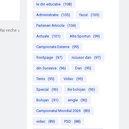
le din educatie
(108)
Administratie
(105)
facut
(105)
Parteneri Articole
(104)
Mai veche
Actuale
(101)
Alte Sporturi
(99)
Campionate Externe
(99)
frontpage
(97)
nicusor dan
(97)
din Suceava
(96)
Dan
(95)
Tenis
(95)
Video
(95)
Special
(93)
ilie bolojan
(93)
Bolojan
(91)
single
(90)
Campionatul Mondial 2026
(89)
video
(89)
PSD
(88)