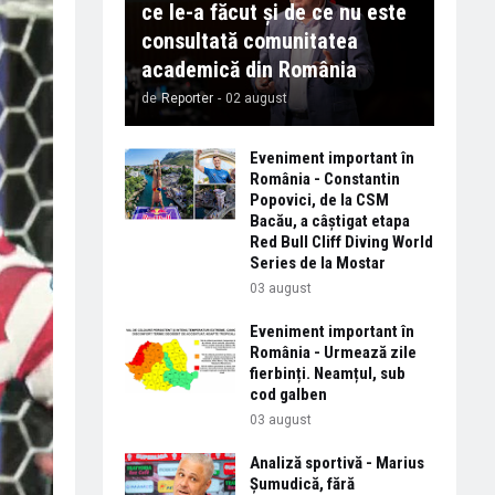
ce le-a făcut și de ce nu este
consultată comunitatea
academică din România
de
Reporter
-
02 august
Eveniment important în
România - Constantin
Popovici, de la CSM
Bacău, a câștigat etapa
Red Bull Cliff Diving World
Series de la Mostar
03 august
Eveniment important în
România - Urmează zile
fierbinți. Neamțul, sub
cod galben
03 august
Analiză sportivă - Marius
Șumudică, fără