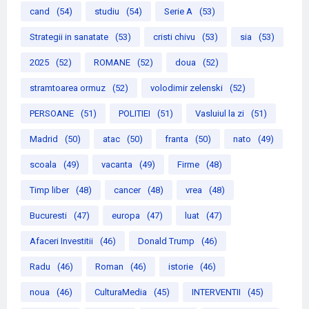
cand
(54)
studiu
(54)
Serie A
(53)
Strategii in sanatate
(53)
cristi chivu
(53)
sia
(53)
2025
(52)
ROMANE
(52)
doua
(52)
stramtoarea ormuz
(52)
volodimir zelenski
(52)
PERSOANE
(51)
POLITIEI
(51)
Vasluiul la zi
(51)
Madrid
(50)
atac
(50)
franta
(50)
nato
(49)
scoala
(49)
vacanta
(49)
Firme
(48)
Timp liber
(48)
cancer
(48)
vrea
(48)
Bucuresti
(47)
europa
(47)
luat
(47)
Afaceri Investitii
(46)
Donald Trump
(46)
Radu
(46)
Roman
(46)
istorie
(46)
noua
(46)
CulturaMedia
(45)
INTERVENTII
(45)