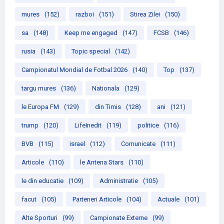
mures
(152)
razboi
(151)
Stirea Zilei
(150)
sa
(148)
Keep me engaged
(147)
FCSB
(146)
rusia
(143)
Topic special
(142)
Campionatul Mondial de Fotbal 2026
(140)
Top
(137)
targu mures
(136)
Nationala
(129)
le Europa FM
(129)
din Timis
(128)
ani
(121)
trump
(120)
LifeInedit
(119)
politice
(116)
BVB
(115)
israel
(112)
Comunicate
(111)
Articole
(110)
le Antena Stars
(110)
le din educatie
(109)
Administratie
(105)
facut
(105)
Parteneri Articole
(104)
Actuale
(101)
Alte Sporturi
(99)
Campionate Externe
(99)