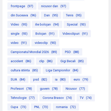
frontpage
(97)
nicusor dan
(97)
din Suceava
(96)
Dan
(95)
Tenis
(95)
Video
(95)
ilie bolojan
(94)
Special
(93)
single
(93)
Bolojan
(91)
Videoclipuri
(91)
video
(91)
videoclip
(90)
Campionatul Mondial 2026
(89)
PSD
(88)
accident
(86)
clip
(86)
Gigi Becali
(85)
cultura stiinta
(85)
Liga Campionilor
(84)
SUA
(84)
psd
(82)
ia
(80)
euro
(79)
Profesori
(78)
guvern
(78)
Nicusor
(77)
Tehnologie
(77)
Corona Brasov
(74)
TV
(74)
Cupa
(73)
PNL
(73)
romania
(72)