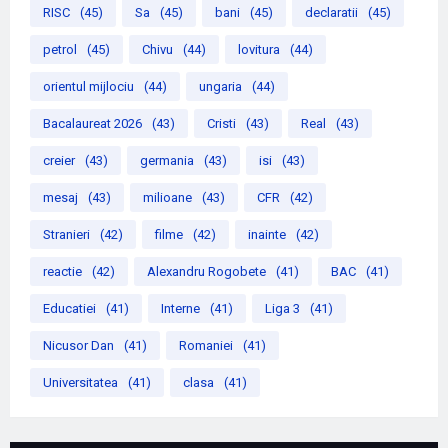
RISC
(45)
Sa
(45)
bani
(45)
declaratii
(45)
petrol
(45)
Chivu
(44)
lovitura
(44)
orientul mijlociu
(44)
ungaria
(44)
Bacalaureat 2026
(43)
Cristi
(43)
Real
(43)
creier
(43)
germania
(43)
isi
(43)
mesaj
(43)
milioane
(43)
CFR
(42)
Stranieri
(42)
filme
(42)
inainte
(42)
reactie
(42)
Alexandru Rogobete
(41)
BAC
(41)
Educatiei
(41)
Interne
(41)
Liga 3
(41)
Nicusor Dan
(41)
Romaniei
(41)
Universitatea
(41)
clasa
(41)