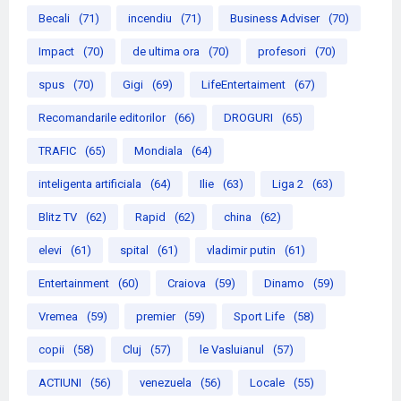
Becali
(71)
incendiu
(71)
Business Adviser
(70)
Impact
(70)
de ultima ora
(70)
profesori
(70)
spus
(70)
Gigi
(69)
LifeEntertaiment
(67)
Recomandarile editorilor
(66)
DROGURI
(65)
TRAFIC
(65)
Mondiala
(64)
inteligenta artificiala
(64)
Ilie
(63)
Liga 2
(63)
Blitz TV
(62)
Rapid
(62)
china
(62)
elevi
(61)
spital
(61)
vladimir putin
(61)
Entertainment
(60)
Craiova
(59)
Dinamo
(59)
Vremea
(59)
premier
(59)
Sport Life
(58)
copii
(58)
Cluj
(57)
le Vasluianul
(57)
ACTIUNI
(56)
venezuela
(56)
Locale
(55)