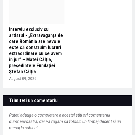
Interviu exclusiv cu
artistul - „Extravaganța de
care România are nevoie
este să construim lucruri
extraordinare cu ce avem
în jur” – Matei Câlția,
președintele Fundației
Ștefan Câlția
August 09, 2026
Trimiteți un comentariu
Puteti adauga o completare a acestei stiti ori comentariul
dumneavoastra, dar va rugam sa folositi un limbaj decent si un
mesaj la subiect.