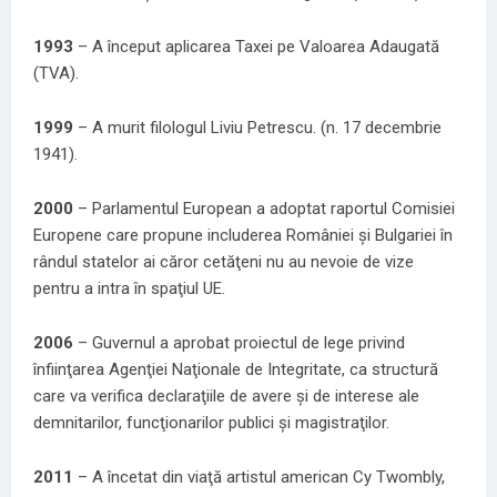
1993
– A început aplicarea Taxei pe Valoarea Adaugată
(TVA).
1999
– A murit filologul Liviu Petrescu. (n. 17 decembrie
1941).
2000
– Parlamentul European a adoptat raportul Comisiei
Europene care propune includerea României şi Bulgariei în
rândul statelor ai căror cetăţeni nu au nevoie de vize
pentru a intra în spaţiul UE.
2006
– Guvernul a aprobat proiectul de lege privind
înfiinţarea Agenţiei Naţionale de Integritate, ca structură
care va verifica declaraţiile de avere şi de interese ale
demnitarilor, funcţionarilor publici şi magistraţilor.
2011
– A încetat din viaţă artistul american Cy Twombly,