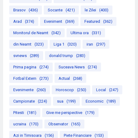
Brasov
(436)
Socante
(421)
le Zilei
(400)
Arad
(374)
Eveniment
(369)
Featured
(362)
Monitorul de Neamt
(342)
Ultima ora
(331)
din Neamt
(323)
Liga 1
(320)
iran
(297)
svnews
(289)
donald trump
(283)
Prima pagina
(274)
Suceava News
(274)
Fotbal Extern
(273)
Actual
(268)
Evenimente
(260)
Horoscop
(250)
Local
(247)
Campionate
(224)
sua
(199)
Economic
(189)
Pitesti
(181)
Give me perspective
(179)
ucraina
(170)
Observator
(165)
Azi in Timisoara
(156)
Piete Financiare
(153)