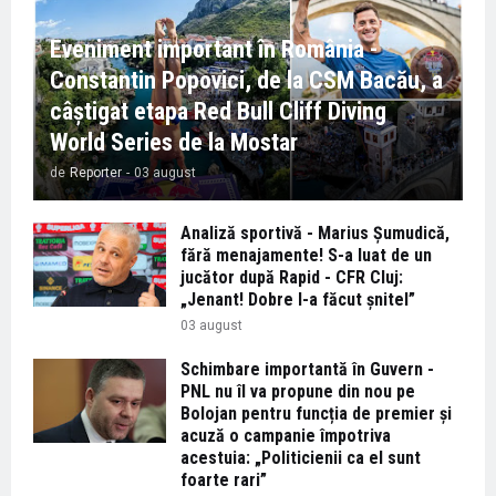
Eveniment important în România -
Constantin Popovici, de la CSM Bacău, a
câștigat etapa Red Bull Cliff Diving
World Series de la Mostar
de
Reporter
-
03 august
Analiză sportivă - Marius Șumudică,
fără menajamente! S-a luat de un
jucător după Rapid - CFR Cluj:
„Jenant! Dobre l-a făcut șnitel”
03 august
Schimbare importantă în Guvern -
PNL nu îl va propune din nou pe
Bolojan pentru funcția de premier și
acuză o campanie împotriva
acestuia: „Politicienii ca el sunt
foarte rari”