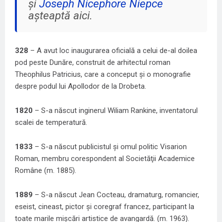
și
Joseph Nicephore Niepce
așteaptă aici.
328
– A avut loc inaugurarea oficială a celui de-al doilea
pod peste Dunăre, construit de arhitectul roman
Theophilus Patricius, care a conceput şi o monografie
despre podul lui Apollodor de la Drobeta.
1820
– S-a născut inginerul Wiliam Rankine, inventatorul
scalei de temperatură.
1833
– S-a născut publicistul şi omul politic Visarion
Roman, membru corespondent al Societăţii Academice
Române (m. 1885).
1889
– S-a născut Jean Cocteau, dramaturg, romancier,
eseist, cineast, pictor şi coregraf francez, participant la
toate marile mişcări artistice de avangardă. (m. 1963).