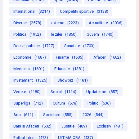
International
(3214)
Competitii sportive
(3138)
Diverse
(2578)
externe
(2223)
Actualitate
(2036)
Politica
(1952)
le zilei
(1850)
Guvern
(1740)
Decizii publice
(1727)
Sanatate
(1703)
Economie
(1687)
Finante
(1605)
Afaceri
(1602)
Medicina
(1601)
Educatie
(1381)
Invatamant
(1325)
Showbiz
(1181)
Vedete
(1180)
Social
(1114)
Update me
(857)
Superliga
(712)
Cultura
(678)
Politic
(636)
Arta
(611)
Societate
(555)
2026
(544)
Bani si Afaceri
(502)
Justitie
(489)
Exclusiv
(481)
Fotbal Intern
(473)
ULTIMA ORA
(437)