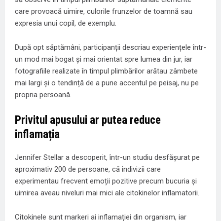
care provoacă uimire, culorile frunzelor de toamnă sau
expresia unui copil, de exemplu.
După opt săptămâni, participanții descriau experiențele într-
un mod mai bogat și mai orientat spre lumea din jur, iar
fotografiile realizate în timpul plimbărilor arătau zâmbete
mai largi și o tendință de a pune accentul pe peisaj, nu pe
propria persoană.
Privitul apusului ar putea reduce
inflamația
Jennifer Stellar a descoperit, într-un studiu desfășurat pe
aproximativ 200 de persoane, că indivizii care
experimentau frecvent emoții pozitive precum bucuria și
uimirea aveau niveluri mai mici ale citokinelor inflamatorii.
Citokinele sunt markeri ai inflamației din organism, iar