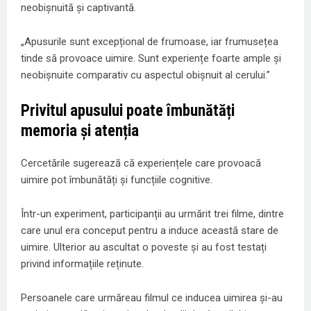
neobișnuită și captivantă.
„Apusurile sunt excepțional de frumoase, iar frumusețea
tinde să provoace uimire. Sunt experiențe foarte ample și
neobișnuite comparativ cu aspectul obișnuit al cerului.”
Privitul apusului poate îmbunătăți
memoria și atenția
Cercetările sugerează că experiențele care provoacă
uimire pot îmbunătăți și funcțiile cognitive.
Într-un experiment, participanții au urmărit trei filme, dintre
care unul era conceput pentru a induce această stare de
uimire. Ulterior au ascultat o poveste și au fost testați
privind informațiile reținute.
Persoanele care urmăreau filmul ce inducea uimirea și-au