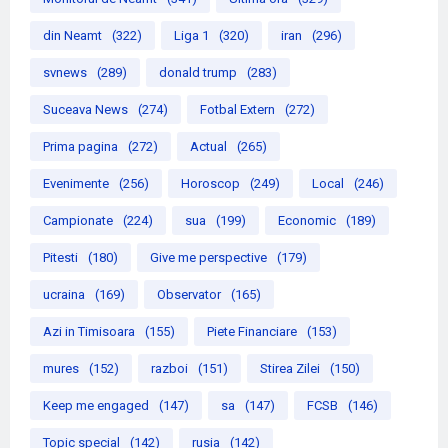
din Neamt
(322)
Liga 1
(320)
iran
(296)
svnews
(289)
donald trump
(283)
Suceava News
(274)
Fotbal Extern
(272)
Prima pagina
(272)
Actual
(265)
Evenimente
(256)
Horoscop
(249)
Local
(246)
Campionate
(224)
sua
(199)
Economic
(189)
Pitesti
(180)
Give me perspective
(179)
ucraina
(169)
Observator
(165)
Azi in Timisoara
(155)
Piete Financiare
(153)
mures
(152)
razboi
(151)
Stirea Zilei
(150)
Keep me engaged
(147)
sa
(147)
FCSB
(146)
Topic special
(142)
rusia
(142)