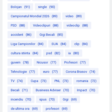
Bolojan
(91)
single
(90)
Campionatul Mondial 2026
(89)
video
(89)
PSD
(88)
Videoclipuri
(88)
videoclip
(88)
accident
(86)
Gigi Becali
(85)
Liga Campionilor
(84)
SUA
(84)
clip
(84)
cultura stiinta
(84)
psd
(82)
ia
(80)
guvern
(78)
Nicusor
(77)
Profesori
(77)
Tehnologie
(77)
euro
(77)
Corona Brasov
(74)
TV
(74)
Cupa
(73)
PNL
(73)
romania
(72)
Becali
(71)
Business Adviser
(70)
Impact
(70)
incendiu
(70)
spus
(70)
Gigi
(69)
de ultima ora
(69)
profesori
(69)