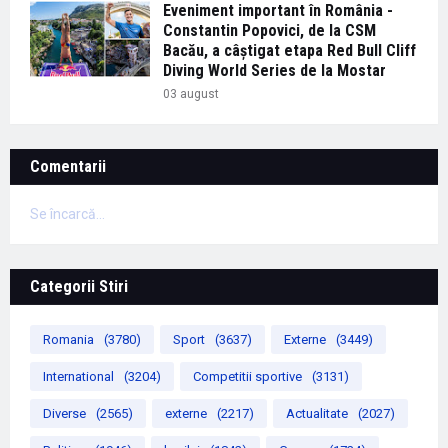
Eveniment important în România -
Constantin Popovici, de la CSM
Bacău, a câștigat etapa Red Bull Cliff
Diving World Series de la Mostar
03 august
Comentarii
Se încarcă...
Categorii Stiri
Romania
(3780)
Sport
(3637)
Externe
(3449)
International
(3204)
Competitii sportive
(3131)
Diverse
(2565)
externe
(2217)
Actualitate
(2027)