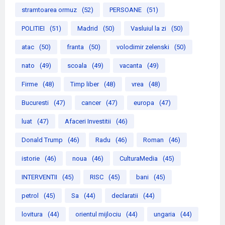
stramtoarea ormuz
(52)
PERSOANE
(51)
POLITIEI
(51)
Madrid
(50)
Vasluiul la zi
(50)
atac
(50)
franta
(50)
volodimir zelenski
(50)
nato
(49)
scoala
(49)
vacanta
(49)
Firme
(48)
Timp liber
(48)
vrea
(48)
Bucuresti
(47)
cancer
(47)
europa
(47)
luat
(47)
Afaceri Investitii
(46)
Donald Trump
(46)
Radu
(46)
Roman
(46)
istorie
(46)
noua
(46)
CulturaMedia
(45)
INTERVENTII
(45)
RISC
(45)
bani
(45)
petrol
(45)
Sa
(44)
declaratii
(44)
lovitura
(44)
orientul mijlociu
(44)
ungaria
(44)