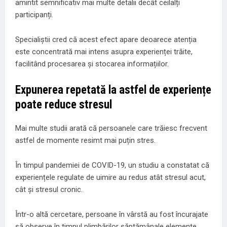
amintit semnificativ mai multe detalii decât ceilalți
participanți.
Specialiștii cred că acest efect apare deoarece atenția
este concentrată mai intens asupra experienței trăite,
facilitând procesarea și stocarea informațiilor.
Expunerea repetată la astfel de experiențe
poate reduce stresul
Mai multe studii arată că persoanele care trăiesc frecvent
astfel de momente resimt mai puțin stres.
În timpul pandemiei de COVID-19, un studiu a constatat că
experiențele regulate de uimire au redus atât stresul acut,
cât și stresul cronic.
Într-o altă cercetare, persoane în vârstă au fost încurajate
să observe în timpul plimbărilor săptămânale elemente