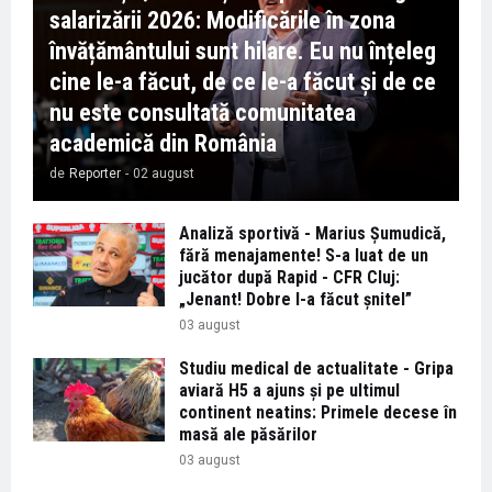
salarizării 2026: Modificările în zona
învățământului sunt hilare. Eu nu înțeleg
cine le-a făcut, de ce le-a făcut și de ce
nu este consultată comunitatea
academică din România
de
Reporter
-
02 august
Analiză sportivă - Marius Șumudică,
fără menajamente! S-a luat de un
jucător după Rapid - CFR Cluj:
„Jenant! Dobre l-a făcut șnitel”
03 august
Studiu medical de actualitate - Gripa
aviară H5 a ajuns și pe ultimul
continent neatins: Primele decese în
masă ale păsărilor
03 august