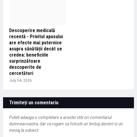
Descoperire medicală
recentă - Privitul apusului
are efecte mai puternice
asupra sănătății decât se
credea: beneficiile
surprinzătoare
descoperite de
cercetători
July 04, 2026
Trimiteți un comentariu
Puteti adauga o completare a acestei stiti ori comentariul
dumneavoastra, dar va rugam sa folositi un limbaj decent si un
mesaj la subiect.