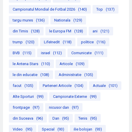
Campionatul Mondial de Fotbal 2026
(140)
Top
(137)
targu mures
(136)
Nationala
(129)
din Timis
(128)
le Europa FM
(128)
ani
(121)
trump
(120)
LifeInedit
(118)
politice
(116)
BVB
(115)
israel
(112)
Comunicate
(111)
le Antena Stars
(110)
Articole
(109)
le din educatie
(108)
Administratie
(105)
facut
(105)
Parteneri Articole
(104)
Actuale
(101)
Alte Sporturi
(99)
Campionate Externe
(99)
frontpage
(97)
nicusor dan
(97)
din Suceava
(96)
Dan
(95)
Tenis
(95)
Video
(95)
Special
(93)
ilie bolojan
(93)