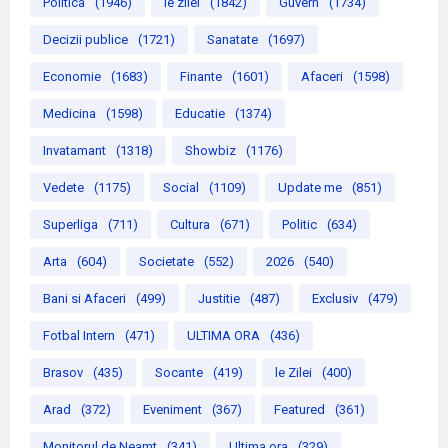
Politica
(1946)
le zilei
(1842)
Guvern
(1734)
Decizii publice
(1721)
Sanatate
(1697)
Economie
(1683)
Finante
(1601)
Afaceri
(1598)
Medicina
(1598)
Educatie
(1374)
Invatamant
(1318)
Showbiz
(1176)
Vedete
(1175)
Social
(1109)
Update me
(851)
Superliga
(711)
Cultura
(671)
Politic
(634)
Arta
(604)
Societate
(552)
2026
(540)
Bani si Afaceri
(499)
Justitie
(487)
Exclusiv
(479)
Fotbal Intern
(471)
ULTIMA ORA
(436)
Brasov
(435)
Socante
(419)
le Zilei
(400)
Arad
(372)
Eveniment
(367)
Featured
(361)
Monitorul de Neamt
(341)
Ultima ora
(329)