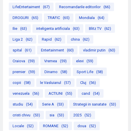
LifeEntertaiment
(67)
Recomandarile editorilor
(66)
DROGURI
(65)
TRAFIC
(65)
Mondiala
(64)
Ilie
(63)
inteligenta artificiala
(63)
Blitz TV
(62)
Liga 2
(62)
Rapid
(62)
china
(62)
spital
(61)
Entertainment
(60)
vladimir putin
(60)
Craiova
(59)
Vremea
(59)
elevi
(59)
premier
(59)
Dinamo
(58)
Sport Life
(58)
copii
(58)
le Vasluianul
(57)
Cluj
(56)
venezuela
(56)
ACTIUNI
(55)
cand
(54)
studiu
(54)
Serie A
(53)
Strategii in sanatate
(53)
cristi chivu
(53)
sia
(53)
2025
(52)
Locale
(52)
ROMANE
(52)
doua
(52)