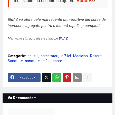
mult si elimina riscurile cu ajutorul
RobotFX
!
BluAZ vă oferă cele mai recente știri pozitive din surse de
încredere, agregate pentru o lectură rapidă și completă.
Mai multe știri actualizate zilnic pe
BluAZ
.
Categorie:
apusul
cercetatori
le Zilei
Medicina
Rasarit
Sanatate
sanatate de fier
soare
Facebook
Va Recomandam