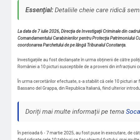
Essențial:
Detaliile cheie care ridică sem
La data de 7 iulie 2026, Direcția de Investigații Criminale din cadr
Comandamentului Carabinierilor pentru Protecția Patrimoniului Cul
coordonarea Parchetului de pe lângă Tribunalul Constanța.
Investigațiile au fost declanșate în urma obținerii de către poliți
României a 10 picturi susceptibile de a proveni din infracțiuni com
În urma cercetărilor efectuate, s-a stabilit că cele 10 picturi ar 
Bassano del Grappa, din Republica Italiană, fiind ulterior introd
Doriți mai multe informații pe tema
Soca
În perioada 6 - 7 martie 2025, au fost puse în executare, de căt
fiind ridicate cele 10 tablouri ce fac obiectul furtului, mai mul