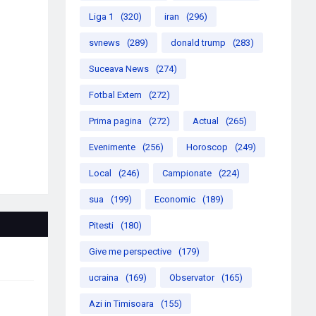
Liga 1
(320)
iran
(296)
svnews
(289)
donald trump
(283)
Suceava News
(274)
Fotbal Extern
(272)
Prima pagina
(272)
Actual
(265)
Evenimente
(256)
Horoscop
(249)
Local
(246)
Campionate
(224)
sua
(199)
Economic
(189)
Pitesti
(180)
Give me perspective
(179)
ucraina
(169)
Observator
(165)
Azi in Timisoara
(155)