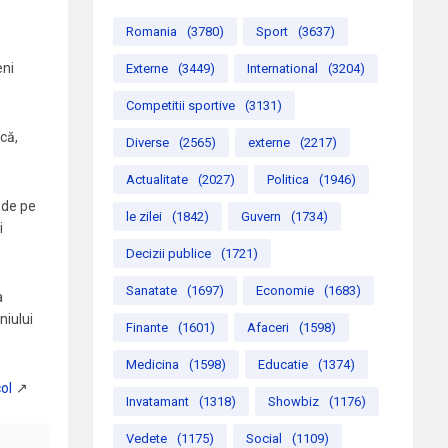
Romania
(3780)
Sport
(3637)
eni
Externe
(3449)
International
(3204)
Competitii sportive
(3131)
că,
Diverse
(2565)
externe
(2217)
Actualitate
(2027)
Politica
(1946)
 de pe
le zilei
(1842)
Guvern
(1734)
i
Decizii publice
(1721)
Sanatate
(1697)
Economie
(1683)
a
niului
Finante
(1601)
Afaceri
(1598)
Medicina
(1598)
Educatie
(1374)
Invatamant
(1318)
Showbiz
(1176)
Vedete
(1175)
Social
(1109)