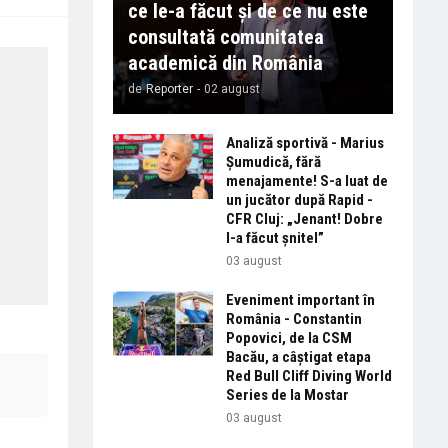
ce le-a făcut și de ce nu este
consultată comunitatea
academică din România
de
Reporter
-
02 august
Analiză sportivă - Marius
Șumudică, fără
menajamente! S-a luat de
un jucător după Rapid -
CFR Cluj: „Jenant! Dobre
l-a făcut șnitel”
03 august
Eveniment important în
România - Constantin
Popovici, de la CSM
Bacău, a câștigat etapa
Red Bull Cliff Diving World
Series de la Mostar
03 august