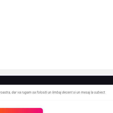
astra, dar va rugam sa folositi un limbaj decent si un mesaj la subiect.