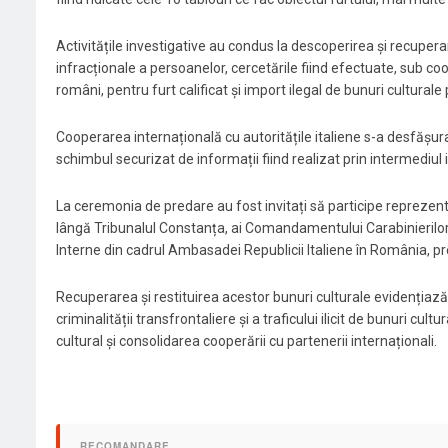
Activitățile investigative au condus la descoperirea și recupera
infracționale a persoanelor, cercetările fiind efectuate, sub c
români, pentru furt calificat și import ilegal de bunuri culturale 
Cooperarea internațională cu autoritățile italiene s-a desfășura
schimbul securizat de informații fiind realizat prin intermediul
La ceremonia de predare au fost invitați să participe reprezenta
lângă Tribunalul Constanța, ai Comandamentului Carabinierilor p
Interne din cadrul Ambasadei Republicii Italiene în România, pr
Recuperarea și restituirea acestor bunuri culturale evidențiază 
criminalității transfrontaliere și a traficului ilicit de bunuri c
cultural și consolidarea cooperării cu partenerii internaționali.