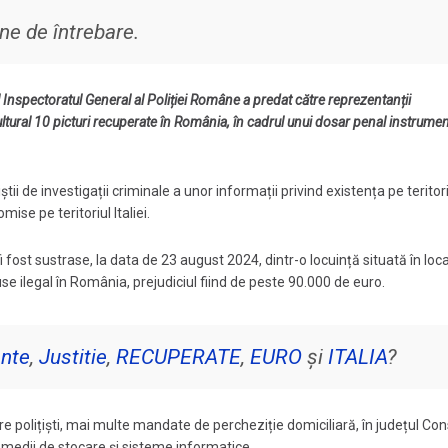
ne de întrebare.
ul Inspectoratul General al Poliției Române a predat către reprezentanții
tural 10 picturi recuperate în România, în cadrul unui dosar penal instrumen
știi de investigații criminale a unor informații privind existența pe teritori
ise pe teritoriul Italiei.
fi fost sustrase, la data de 23 august 2024, dintr-o locuință situată în loc
use ilegal în România, prejudiciul fiind de peste 90.000 de euro.
nte
,
Justitie
,
RECUPERATE
,
EURO
și
ITALIA
?
re polițiști, mai multe mandate de percheziție domiciliară, în județul Con
te medii de stocare și sisteme informatice.