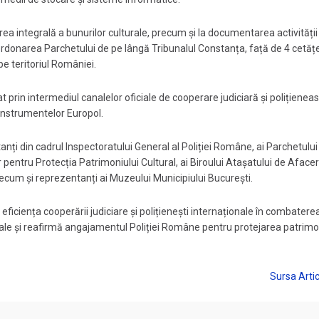
rea integrală a bunurilor culturale, precum și la documentarea activității
oordonarea Parchetului de pe lângă Tribunalul Constanța, față de 4 cetăț
pe teritoriul României.
t prin intermediul canalelor oficiale de cooperare judiciară și polițieneas
 instrumentelor Europol.
nți din cadrul Inspectoratului General al Poliției Române, ai Parchetului
entru Protecția Patrimoniului Cultural, ai Biroului Atașatului de Afacer
ecum și reprezentanți ai Muzeului Municipiului București.
eficiența cooperării judiciare și polițienești internaționale în combatere
ulturale și reafirmă angajamentul Poliției Române pentru protejarea patrimo