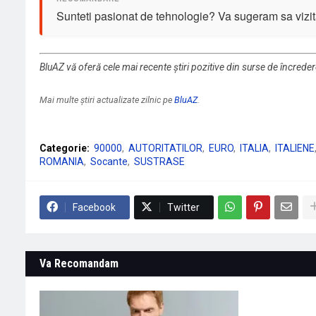
Sunteti pasionat de tehnologie? Va sugeram sa vizit
BluAZ vă oferă cele mai recente știri pozitive din surse de încrede
Mai multe știri actualizate zilnic pe
BluAZ
.
Categorie:
90000
AUTORITATILOR
EURO
ITALIA
ITALIENE
ROMANIA
Socante
SUSTRASE
Facebook
Twitter
Va Recomandam