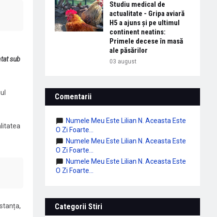
Studiu medical de
actualitate - Gripa aviară
H5 a ajuns și pe ultimul
continent neatins:
Primele decese în masă
ale păsărilor
tat sub
03 august
ul
Comentarii
Numele Meu Este Lilian N. Aceasta Este
alitatea
O Zi Foarte...
Numele Meu Este Lilian N. Aceasta Este
O Zi Foarte...
Numele Meu Este Lilian N. Aceasta Este
O Zi Foarte...
stanța,
Categorii Stiri