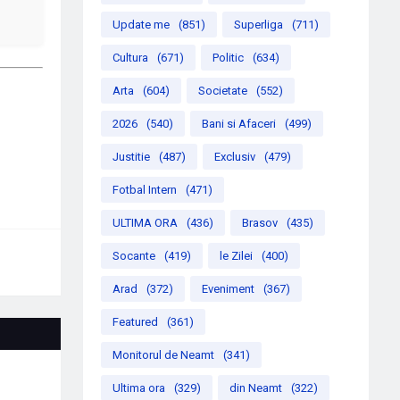
Update me
(851)
Superliga
(711)
Cultura
(671)
Politic
(634)
Arta
(604)
Societate
(552)
2026
(540)
Bani si Afaceri
(499)
Justitie
(487)
Exclusiv
(479)
Fotbal Intern
(471)
ULTIMA ORA
(436)
Brasov
(435)
Socante
(419)
le Zilei
(400)
Arad
(372)
Eveniment
(367)
Featured
(361)
Monitorul de Neamt
(341)
Ultima ora
(329)
din Neamt
(322)