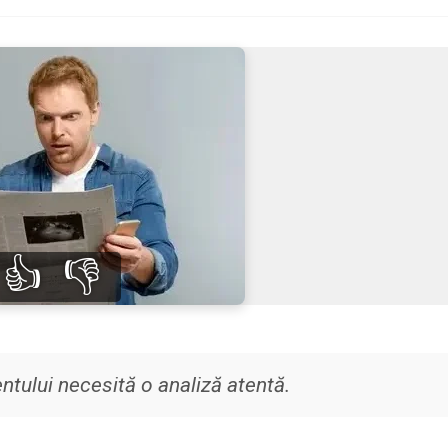
👍
👎
entului necesită o analiză atentă.