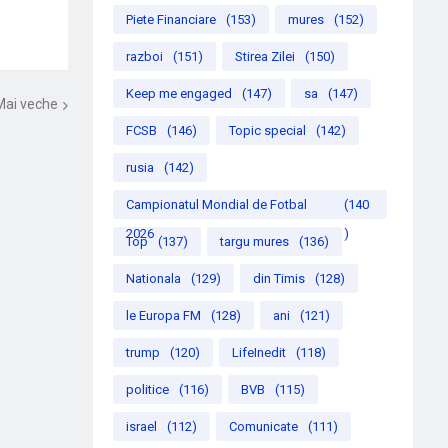
Piete Financiare
(153)
mures
(152)
razboi
(151)
Stirea Zilei
(150)
Keep me engaged
(147)
sa
(147)
Mai veche
FCSB
(146)
Topic special
(142)
rusia
(142)
Campionatul Mondial de Fotbal
(140
2026
)
Top
(137)
targu mures
(136)
Nationala
(129)
din Timis
(128)
le Europa FM
(128)
ani
(121)
trump
(120)
LifeInedit
(118)
politice
(116)
BVB
(115)
israel
(112)
Comunicate
(111)