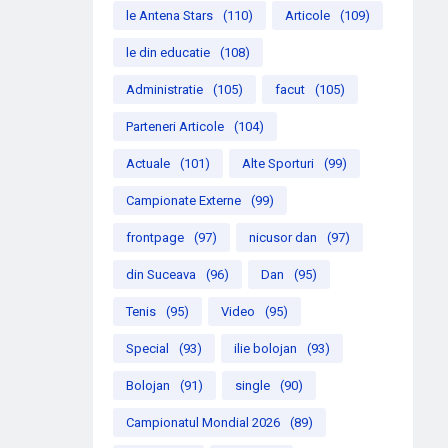
le Antena Stars
(110)
Articole
(109)
le din educatie
(108)
Administratie
(105)
facut
(105)
Parteneri Articole
(104)
Actuale
(101)
Alte Sporturi
(99)
Campionate Externe
(99)
frontpage
(97)
nicusor dan
(97)
din Suceava
(96)
Dan
(95)
Tenis
(95)
Video
(95)
Special
(93)
ilie bolojan
(93)
Bolojan
(91)
single
(90)
Campionatul Mondial 2026
(89)