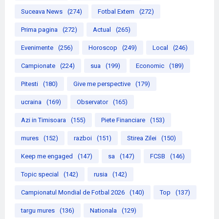
Suceava News
(274)
Fotbal Extern
(272)
Prima pagina
(272)
Actual
(265)
Evenimente
(256)
Horoscop
(249)
Local
(246)
Campionate
(224)
sua
(199)
Economic
(189)
Pitesti
(180)
Give me perspective
(179)
ucraina
(169)
Observator
(165)
Azi in Timisoara
(155)
Piete Financiare
(153)
mures
(152)
razboi
(151)
Stirea Zilei
(150)
Keep me engaged
(147)
sa
(147)
FCSB
(146)
Topic special
(142)
rusia
(142)
Campionatul Mondial de Fotbal 2026
(140)
Top
(137)
targu mures
(136)
Nationala
(129)