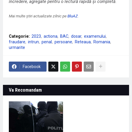
încredere, agregate pentru o lectură rapidă și completă.
Mai multe știri actualizate zilnic pe
BluAZ
.
Categorie:
2023
actiona
BAC
dosar
examenului
fraudare
intrun
penal
persoane
Reteaua
Romania
urmarite
Facebook
Va Recomandam