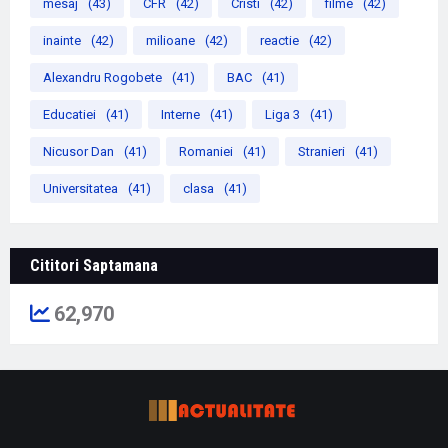
mesaj
(43)
CFR
(42)
Cristi
(42)
filme
(42)
inainte
(42)
milioane
(42)
reactie
(42)
Alexandru Rogobete
(41)
BAC
(41)
Educatiei
(41)
Interne
(41)
Liga 3
(41)
Nicusor Dan
(41)
Romaniei
(41)
Stranieri
(41)
Universitatea
(41)
clasa
(41)
Cititori Saptamana
62,970