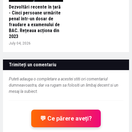
Dezvoltări recente în țară
- Cinci persoane urmărite
penal într-un dosar de
fraudare a examenului de
BAC. Rețeaua acționa din
2023
July 04, 2026
Trimiteți un comentariu
Puteti adauga o completare a acestei stiti ori comentariul
dumneavoastra, dar va rugam sa folositi un limbaj decent si un
mesaj la subiect.
💬 Ce părere aveți?