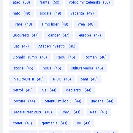
atac
(50)
franta
(50)
volodimir zelenski
(50)
nato
(49)
scoala
(49)
vacanta
(49)
Firme
(48)
Timp liber
(48)
vrea
(48)
Bucuresti
(47)
cancer
(47)
europa
(47)
luat
(47)
Afaceri Investitii
(46)
Donald Trump
(46)
Radu
(46)
Roman
(46)
istorie
(46)
noua
(46)
CulturaMedia
(45)
INTERVENTII
(45)
RISC
(45)
bani
(45)
petrol
(45)
Sa
(44)
declaratii
(44)
lovitura
(44)
orientul mijlociu
(44)
ungaria
(44)
Bacalaureat 2026
(43)
Chivu
(43)
Real
(43)
creier
(43)
germania
(43)
isi
(43)