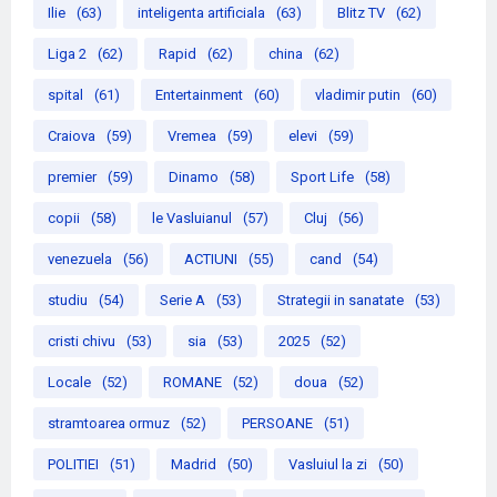
Ilie
(63)
inteligenta artificiala
(63)
Blitz TV
(62)
Liga 2
(62)
Rapid
(62)
china
(62)
spital
(61)
Entertainment
(60)
vladimir putin
(60)
Craiova
(59)
Vremea
(59)
elevi
(59)
premier
(59)
Dinamo
(58)
Sport Life
(58)
copii
(58)
le Vasluianul
(57)
Cluj
(56)
venezuela
(56)
ACTIUNI
(55)
cand
(54)
studiu
(54)
Serie A
(53)
Strategii in sanatate
(53)
cristi chivu
(53)
sia
(53)
2025
(52)
Locale
(52)
ROMANE
(52)
doua
(52)
stramtoarea ormuz
(52)
PERSOANE
(51)
POLITIEI
(51)
Madrid
(50)
Vasluiul la zi
(50)