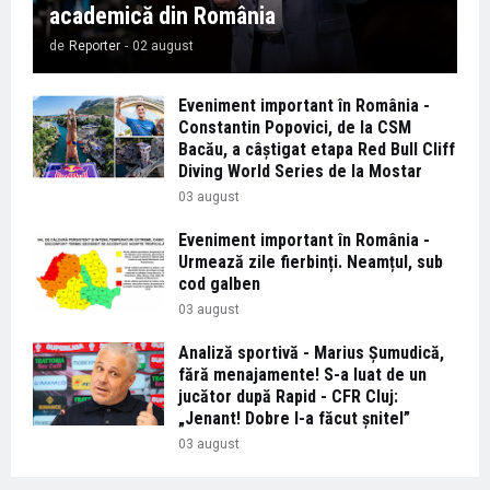
academică din România
de
Reporter
-
02 august
Eveniment important în România -
Constantin Popovici, de la CSM
Bacău, a câștigat etapa Red Bull Cliff
Diving World Series de la Mostar
03 august
Eveniment important în România -
Urmează zile fierbinți. Neamțul, sub
cod galben
03 august
Analiză sportivă - Marius Șumudică,
fără menajamente! S-a luat de un
jucător după Rapid - CFR Cluj:
„Jenant! Dobre l-a făcut șnitel”
03 august