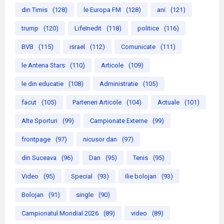
din Timis
(128)
le Europa FM
(128)
ani
(121)
trump
(120)
LifeInedit
(118)
politice
(116)
BVB
(115)
israel
(112)
Comunicate
(111)
le Antena Stars
(110)
Articole
(109)
le din educatie
(108)
Administratie
(105)
facut
(105)
Parteneri Articole
(104)
Actuale
(101)
Alte Sporturi
(99)
Campionate Externe
(99)
frontpage
(97)
nicusor dan
(97)
din Suceava
(96)
Dan
(95)
Tenis
(95)
Video
(95)
Special
(93)
ilie bolojan
(93)
Bolojan
(91)
single
(90)
Campionatul Mondial 2026
(89)
video
(89)