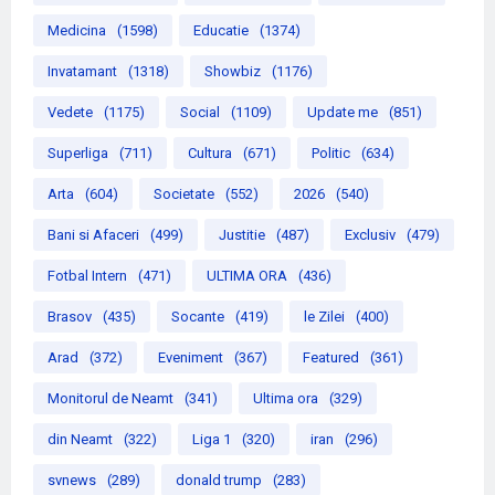
Medicina
(1598)
Educatie
(1374)
Invatamant
(1318)
Showbiz
(1176)
Vedete
(1175)
Social
(1109)
Update me
(851)
Superliga
(711)
Cultura
(671)
Politic
(634)
Arta
(604)
Societate
(552)
2026
(540)
Bani si Afaceri
(499)
Justitie
(487)
Exclusiv
(479)
Fotbal Intern
(471)
ULTIMA ORA
(436)
Brasov
(435)
Socante
(419)
le Zilei
(400)
Arad
(372)
Eveniment
(367)
Featured
(361)
Monitorul de Neamt
(341)
Ultima ora
(329)
din Neamt
(322)
Liga 1
(320)
iran
(296)
svnews
(289)
donald trump
(283)