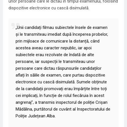
unor persoane care le dictau în timpul examenului, folosind
dispozitive electronice cu cască disimulată.
„Unii candidați filmau subiectele însele de examen
și le transmiteau imediat după începerea probelor,
prin mijloace de comunicare la distanță, când
acestea aveau caracter nepublic, iar apoi
subiectele erau rezolvate de îndată de alte
persoane, iar suspecții le transmiteau unor
persoane care dictau răspunsurile candidaților
aflați în sălile de examen, care purtau dispozitive
electronice cu cască disimulată. Sumele obținute
de la candidații promovați erau împărțite între toți
cei implicați, în funcție de rolul fiecăruia în acest
angrenaj”, a transmis inspectorul de poliție Crișan
Mădălina, purtătorul de cuvânt al Inspectoratului de
Poliție Județean Alba.