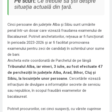
Pe scurt:
Ce trebuie să știi despre
situația actuală din țară.
Cinci persoane din județele Alba și Sibiu sunt urmărite
penal într-un dosar care vizează fraudarea examenului de
Bacalaureat. Potrivit anchetatorilor, rețeaua ar fi funcționat
în perioada 2023-2026 și ar fi facilitat promovarea
examenului pentru zeci de candidați în schimbul unor sume
de bani.
Ancheta este coordonată de Parchetul de pe lângă
Tribunalul Alba, iar vineri, 3 iulie, au fost efectuate 47
de percheziții în județele Alba, Arad, Bihor, Cluj și
Sibiu, la locuințele unor persoane.
Cercetările vizează
infracțiuni de divulgare a informațiilor secrete de serviciu
sau nepublice, în scopul fraudării examenelor de
bacalaureat.
Potrivit procurorilor, cei cinci suspecți, cu vârste cuprinse