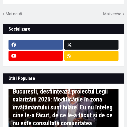
Mai nouă
Mai veche
Socializare
Context important pentru educație -
Stiri Populare
Marian Preda, rectorul Universității din
București, desființează proiectul Legii
salarizării 2026: Modificările în zona
învățământului sunt hilare. Eu nu înțeleg
cine le-a făcut, de ce le-a făcut și de ce
nu este consultată comunitatea