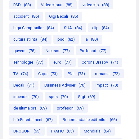
PSD
(88)
Videoclipuri
(88)
videoclip
(88)
accident
(86)
Gigi Becali
(85)
Liga Campionilor
(84)
SUA
(84)
clip
(84)
cultura stiinta
(84)
psd
(82)
ia
(80)
guvern
(78)
Nicusor
(77)
Profesori
(77)
Tehnologie
(77)
euro
(77)
Corona Brasov
(74)
TV
(74)
Cupa
(73)
PNL
(73)
romania
(72)
Becali
(71)
Business Adviser
(70)
Impact
(70)
incendiu
(70)
spus
(70)
Gigi
(69)
de ultima ora
(69)
profesori
(69)
LifeEntertaiment
(67)
Recomandarile editorilor
(66)
DROGURI
(65)
TRAFIC
(65)
Mondiala
(64)