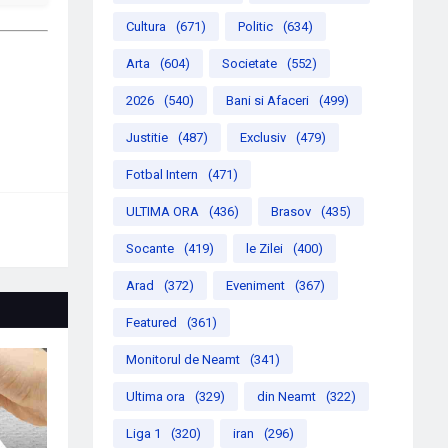
Cultura
(671)
Politic
(634)
Arta
(604)
Societate
(552)
2026
(540)
Bani si Afaceri
(499)
Justitie
(487)
Exclusiv
(479)
Fotbal Intern
(471)
ULTIMA ORA
(436)
Brasov
(435)
Socante
(419)
le Zilei
(400)
Arad
(372)
Eveniment
(367)
Featured
(361)
Monitorul de Neamt
(341)
Ultima ora
(329)
din Neamt
(322)
Liga 1
(320)
iran
(296)