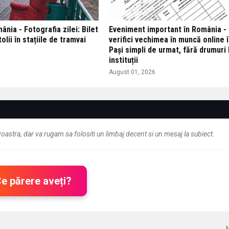
nia - Fotografia zilei: Bilet
Eveniment important în România - 
tolii în stațiile de tramvai
verifici vechimea în muncă online î
Pași simpli de urmat, fără drumuri 
6
instituții
August 01, 2026
astra, dar va rugam sa folositi un limbaj decent si un mesaj la subiect.
Ce părere aveți?