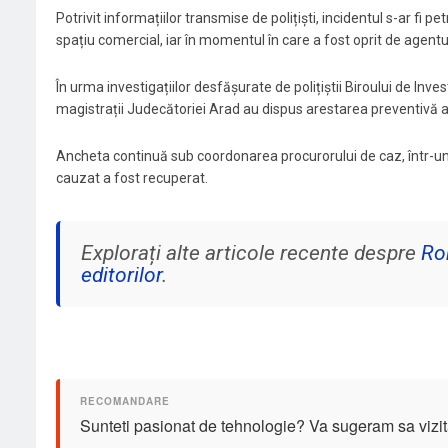
Potrivit informațiilor transmise de polițiști, incidentul s-ar fi pet
spațiu comercial, iar în momentul în care a fost oprit de agentul
În urma investigațiilor desfășurate de polițiștii Biroului de Invest
magistrații Judecătoriei Arad au dispus arestarea preventivă a
Ancheta continuă sub coordonarea procurorului de caz, într-un d
cauzat a fost recuperat.
Explorați alte articole recente despre
Ro
editorilor
.
Sunteti pasionat de tehnologie? Va sugeram sa vizit