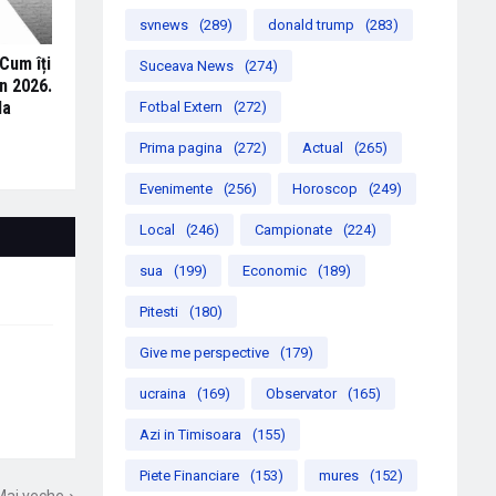
svnews
(289)
donald trump
(283)
Cum îți
Suceava News
(274)
n 2026.
la
Fotbal Extern
(272)
Prima pagina
(272)
Actual
(265)
Evenimente
(256)
Horoscop
(249)
Local
(246)
Campionate
(224)
sua
(199)
Economic
(189)
Pitesti
(180)
Give me perspective
(179)
ucraina
(169)
Observator
(165)
Azi in Timisoara
(155)
Piete Financiare
(153)
mures
(152)