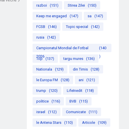
Mai veche
razboi
(151)
Stirea Zilei
(150)
Keep me engaged
(147)
sa
(147)
FCSB
(146)
Topic special
(142)
rusia
(142)
Campionatul Mondial de Fotbal
(140
2026
)
Top
(137)
targu mures
(136)
Nationala
(129)
din Timis
(128)
le Europa FM
(128)
ani
(121)
trump
(120)
LifeInedit
(118)
politice
(116)
BVB
(115)
israel
(112)
Comunicate
(111)
le Antena Stars
(110)
Articole
(109)