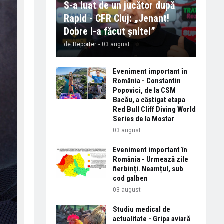
S-a luat de un jucător după
Rapid - CFR Cluj: „Jenant!
Dobre l-a făcut șnitel”
de
Reporter
-
03 august
Eveniment important în
România - Constantin
Popovici, de la CSM
Bacău, a câștigat etapa
Red Bull Cliff Diving World
Series de la Mostar
03 august
Eveniment important în
România - Urmează zile
fierbinți. Neamțul, sub
cod galben
03 august
Studiu medical de
actualitate - Gripa aviară