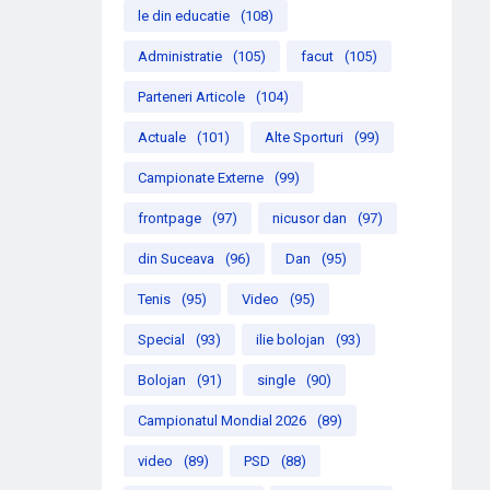
le din educatie
(108)
Administratie
(105)
facut
(105)
Parteneri Articole
(104)
Actuale
(101)
Alte Sporturi
(99)
Campionate Externe
(99)
frontpage
(97)
nicusor dan
(97)
din Suceava
(96)
Dan
(95)
Tenis
(95)
Video
(95)
Special
(93)
ilie bolojan
(93)
Bolojan
(91)
single
(90)
Campionatul Mondial 2026
(89)
video
(89)
PSD
(88)