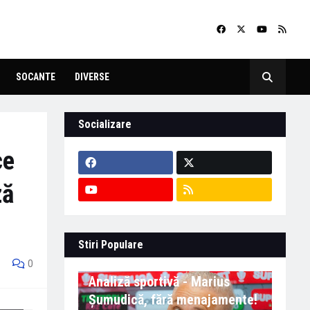
SOCANTE
DIVERSE
Socializare
ce
ză
Stiri Populare
0
Analiză sportivă - Marius
Șumudică, fără menajamente!