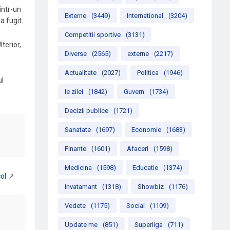
dintr-un
Externe
(3449)
International
(3204)
a fugit.
Competitii sportive
(3131)
lterior,
Diverse
(2565)
externe
(2217)
Actualitate
(2027)
Politica
(1946)
ul
le zilei
(1842)
Guvern
(1734)
Decizii publice
(1721)
Sanatate
(1697)
Economie
(1683)
Finante
(1601)
Afaceri
(1598)
Medicina
(1598)
Educatie
(1374)
Invatamant
(1318)
Showbiz
(1176)
Vedete
(1175)
Social
(1109)
Update me
(851)
Superliga
(711)