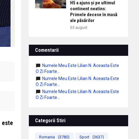
H5 a ajuns și pe ultimul
continent neatins:
Primele decese în masă
ale păsărilor
03 august
Comentarii
Numele Meu Este Lilian N. Aceasta Este
O Zi Foarte...
Numele Meu Este Lilian N. Aceasta Este
O Zi Foarte...
Numele Meu Este Lilian N. Aceasta Este
O Zi Foarte...
Categorii Stiri
e este
Romania
(3780)
Sport
(3637)