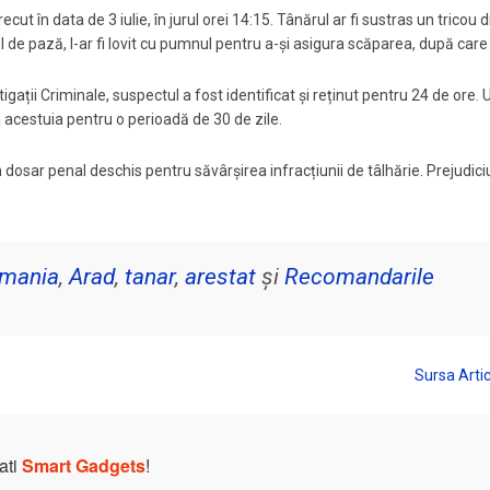
recut în data de 3 iulie, în jurul orei 14:15. Tânărul ar fi sustras un tricou 
 de pază, l-ar fi lovit cu pumnul pentru a-și asigura scăparea, după care 
igații Criminale, suspectul a fost identificat și reținut pentru 24 de ore. U
 acestuia pentru o perioadă de 30 de zile.
osar penal deschis pentru săvârșirea infracțiunii de tâlhărie. Prejudici
mania
,
Arad
,
tanar
,
arestat
și
Recomandarile
ati
Smart Gadgets
!