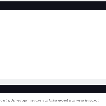
astra, dar va rugam sa folositi un limbaj decent si un mesaj la subiect.