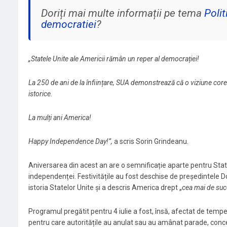
Doriți mai multe informații pe tema
Polit
democratiei
?
„Statele Unite ale Americii rămân un reper al democrației!
La 250 de ani de la înființare, SUA demonstrează că o viziune corec
istorice.
La mulți ani America!
Happy Independence Day!”,
a scris Sorin Grindeanu.
Aniversarea din acest an are o semnificație aparte pentru Stat
independenței. Festivitățile au fost deschise de președintele D
istoria Statelor Unite și a descris America drept „
cea mai de succ
Programul pregătit pentru 4 iulie a fost, însă, afectat de tempe
pentru care autoritățile au anulat sau au amânat parade, concert