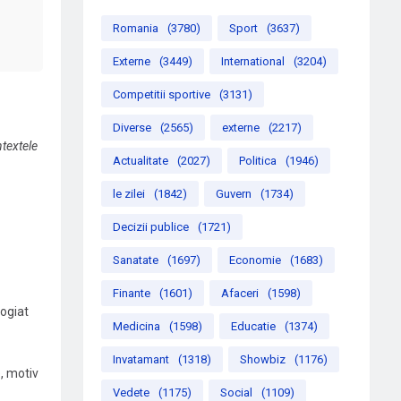
Romania
(3780)
Sport
(3637)
Externe
(3449)
International
(3204)
Competitii sportive
(3131)
Diverse
(2565)
externe
(2217)
ntextele
Actualitate
(2027)
Politica
(1946)
le zilei
(1842)
Guvern
(1734)
Decizii publice
(1721)
Sanatate
(1697)
Economie
(1683)
Finante
(1601)
Afaceri
(1598)
logiat
Medicina
(1598)
Educatie
(1374)
Invatamant
(1318)
Showbiz
(1176)
, motiv
Vedete
(1175)
Social
(1109)