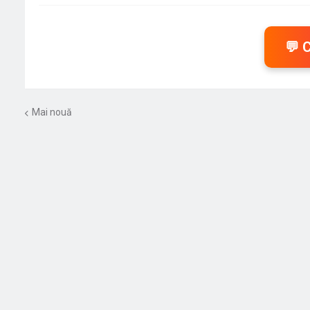
💬 
Mai nouă