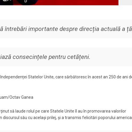
ă întrebări importante despre direcția actuală a țăr
nțiază consecințele pentru cetățeni.
Independenței Statelor Unite, care sărbătoresc în acest an 250 de ani de
nquam/Octav Ganea
inut să laude rolul pe care Statele Unite îl au în promovarea valorilor
iscursul său cu acelaşi prilej, și a transmis felicitări poporului america