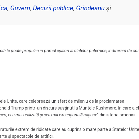
ica
,
Guvern
,
Decizii publice
,
Grindeanu
și
tă te poate propulsa în primul eșalon al statelor puternice, indiferent de co
ele Unite, care celebrează un sfert de mileniu de la proclamarea
onald Trump printr-un discurs susținut la Muntele Rushmore, în care a e
es, cea mai realizată şi cea mai excepțională națiune
” din istoria omenirii.
raturile extrem de ridicate care au cuprins o mare parte a Statelor Unite
e și spectacole de artificii.