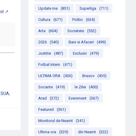
Update me
(851)
Superliga
(711)
Cultura
(671)
Politic
(634)
Arta
(604)
Societate
(552)
2026
(540)
Bani si Afaceri
(499)
Justitie
(487)
Exclusiv
(479)
Fotbal Intern
(471)
ULTIMA ORA
(436)
Brasov
(435)
Socante
(419)
le Zilei
(400)
SUA
Arad
(372)
Eveniment
(367)
Featured
(361)
Monitorul de Neamt
(341)
Ultima ora
(329)
din Neamt
(322)