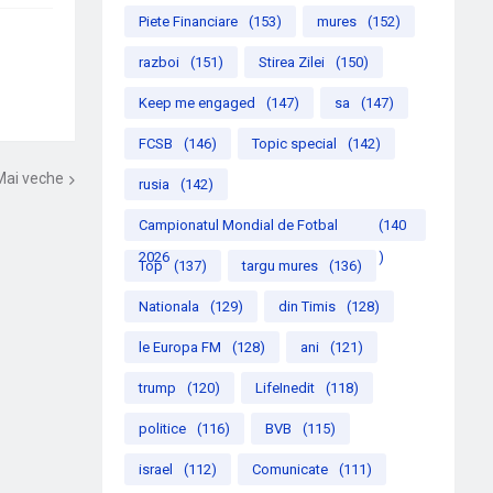
Piete Financiare
(153)
mures
(152)
razboi
(151)
Stirea Zilei
(150)
Keep me engaged
(147)
sa
(147)
FCSB
(146)
Topic special
(142)
Mai veche
rusia
(142)
Campionatul Mondial de Fotbal
(140
2026
)
Top
(137)
targu mures
(136)
Nationala
(129)
din Timis
(128)
le Europa FM
(128)
ani
(121)
trump
(120)
LifeInedit
(118)
politice
(116)
BVB
(115)
israel
(112)
Comunicate
(111)