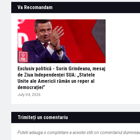
Va Recomandam
Exclusiv politică - Sorin Grindeanu, mesaj
de Ziua Independenței SUA: „Statele
Unite ale Americii rămân un reper al
democrației”
July 04, 2026
Trimiteți un comentariu
Puteti adauga o completare a acestei stiti ori comentariul dumneavo