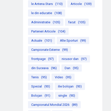
le Antena Stars
(110)
Articole
(109)
le din educatie
(108)
Administratie
(105)
facut
(105)
Parteneri Articole
(104)
Actuale
(101)
Alte Sporturi
(99)
Campionate Externe
(99)
frontpage
(97)
nicusor dan
(97)
din Suceava
(96)
Dan
(95)
Tenis
(95)
Video
(95)
Special
(93)
ilie bolojan
(93)
Bolojan
(91)
single
(90)
Campionatul Mondial 2026
(89)