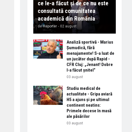
ce le-a făcut și de ce nu este
consultată comunitatea
academică din România
de
Reporter
-
02 august
Analiză sportivă - Marius
Șumudică, fără
menajamente! S-a luat de
un jucător după Rapid -
CFR Cluj: „Jenant! Dobre
l-a făcut șnitel”
03 august
Studiu medical de
actualitate - Gripa aviară
H5 a ajuns și pe ultimul
continent neatins:
Primele decese în masă
ale păsărilor
03 august