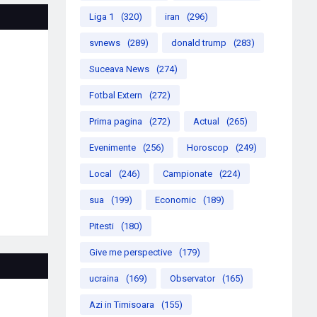
Liga 1
(320)
iran
(296)
svnews
(289)
donald trump
(283)
Suceava News
(274)
Fotbal Extern
(272)
Prima pagina
(272)
Actual
(265)
Evenimente
(256)
Horoscop
(249)
Local
(246)
Campionate
(224)
sua
(199)
Economic
(189)
Pitesti
(180)
Give me perspective
(179)
ucraina
(169)
Observator
(165)
Azi in Timisoara
(155)