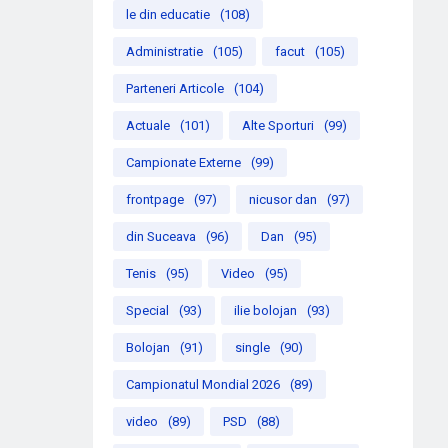
le din educatie
(108)
Administratie
(105)
facut
(105)
Parteneri Articole
(104)
Actuale
(101)
Alte Sporturi
(99)
Campionate Externe
(99)
frontpage
(97)
nicusor dan
(97)
din Suceava
(96)
Dan
(95)
Tenis
(95)
Video
(95)
Special
(93)
ilie bolojan
(93)
Bolojan
(91)
single
(90)
Campionatul Mondial 2026
(89)
video
(89)
PSD
(88)