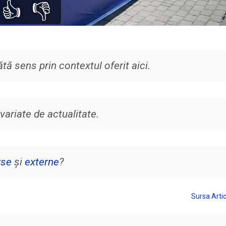
👍
👎
tă sens prin contextul oferit aici.
variate de actualitate.
rse
și
externe
?