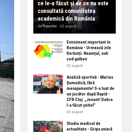
ce le-a făcut și de ce nu este
consultată comunitatea
academică din România
de
Reporter
-
02 august
Eveniment important în
România - Urmează zile
fierbinți. Neamțul, sub
cod galben
03 august
Analiză sportivă - Marius
Șumudică, fără
menajamente! S-a luat de
un jucător după Rapid -
CFR Cluj: „Jenant! Dobre
l-a făcut șnitel”
03 august
Studiu medical de
actualitate - Gripa aviară