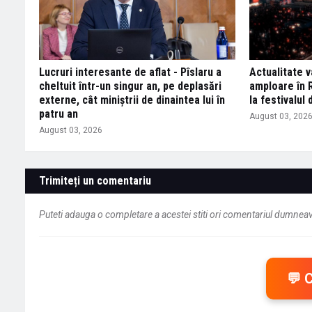
Lucruri interesante de aflat - Pîslaru a
Actualitate 
cheltuit într-un singur an, pe deplasări
amploare în R
externe, cât miniștrii de dinaintea lui în
la festivalul 
patru an
August 03, 202
August 03, 2026
Trimiteți un comentariu
Puteti adauga o completare a acestei stiti ori comentariul dumneavo
💬 