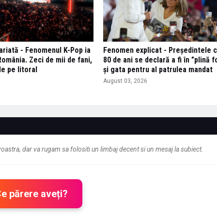
variată - Fenomenul K-Pop ia
Fenomen explicat - Președintele c
omânia. Zeci de mii de fani,
80 de ani se declară a fi în ”plină 
de pe litoral
și gata pentru al patrulea mandat
6
August 03, 2026
astra, dar va rugam sa folositi un limbaj decent si un mesaj la subiect.
Ce părere aveți?