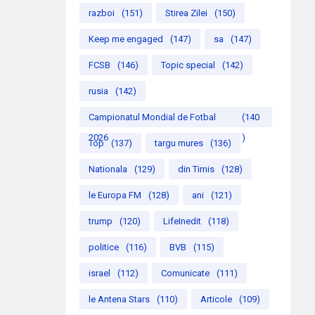
razboi
(151)
Stirea Zilei
(150)
Keep me engaged
(147)
sa
(147)
FCSB
(146)
Topic special
(142)
rusia
(142)
Campionatul Mondial de Fotbal
(140
2026
)
Top
(137)
targu mures
(136)
Nationala
(129)
din Timis
(128)
le Europa FM
(128)
ani
(121)
trump
(120)
LifeInedit
(118)
politice
(116)
BVB
(115)
israel
(112)
Comunicate
(111)
le Antena Stars
(110)
Articole
(109)