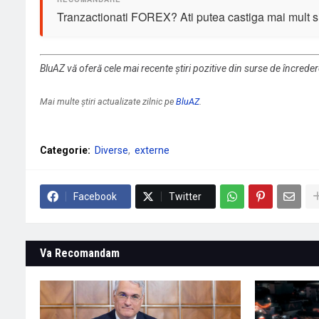
Tranzactionati FOREX? Ati putea castiga mai mult si 
BluAZ vă oferă cele mai recente știri pozitive din surse de încrede
Mai multe știri actualizate zilnic pe
BluAZ
.
Categorie:
Diverse
externe
Facebook
Twitter
Va Recomandam