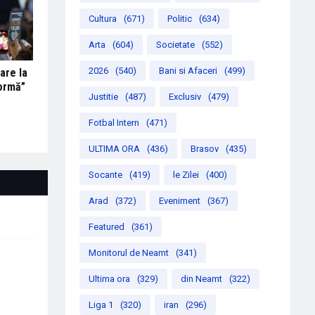
Cultura
(671)
Politic
(634)
Arta
(604)
Societate
(552)
2026
(540)
Bani si Afaceri
(499)
are la
formă”
Justitie
(487)
Exclusiv
(479)
Fotbal Intern
(471)
ULTIMA ORA
(436)
Brasov
(435)
Socante
(419)
le Zilei
(400)
Arad
(372)
Eveniment
(367)
Featured
(361)
Monitorul de Neamt
(341)
Ultima ora
(329)
din Neamt
(322)
Liga 1
(320)
iran
(296)