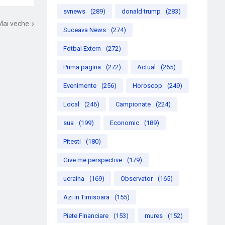
svnews
(289)
donald trump
(283)
Mai veche
Suceava News
(274)
Fotbal Extern
(272)
Prima pagina
(272)
Actual
(265)
Evenimente
(256)
Horoscop
(249)
Local
(246)
Campionate
(224)
sua
(199)
Economic
(189)
Pitesti
(180)
Give me perspective
(179)
ucraina
(169)
Observator
(165)
Azi in Timisoara
(155)
Piete Financiare
(153)
mures
(152)