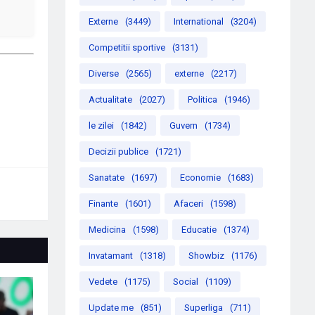
Externe
(3449)
International
(3204)
Competitii sportive
(3131)
Diverse
(2565)
externe
(2217)
Actualitate
(2027)
Politica
(1946)
le zilei
(1842)
Guvern
(1734)
Decizii publice
(1721)
Sanatate
(1697)
Economie
(1683)
Finante
(1601)
Afaceri
(1598)
Medicina
(1598)
Educatie
(1374)
Invatamant
(1318)
Showbiz
(1176)
Vedete
(1175)
Social
(1109)
Update me
(851)
Superliga
(711)