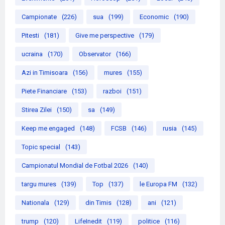
Campionate
(226)
sua
(199)
Economic
(190)
Pitesti
(181)
Give me perspective
(179)
ucraina
(170)
Observator
(166)
Azi in Timisoara
(156)
mures
(155)
Piete Financiare
(153)
razboi
(151)
Stirea Zilei
(150)
sa
(149)
Keep me engaged
(148)
FCSB
(146)
rusia
(145)
Topic special
(143)
Campionatul Mondial de Fotbal 2026
(140)
targu mures
(139)
Top
(137)
le Europa FM
(132)
Nationala
(129)
din Timis
(128)
ani
(121)
trump
(120)
LifeInedit
(119)
politice
(116)