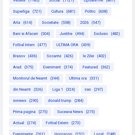
Vedete
(1185)
Social
(1121)
Update me
(861)
Superliga
(721)
Cultura
(681)
Politic
(638)
Arta
(614)
Societate
(558)
2026
(547)
Bani si Afaceri
(504)
Justitie
(494)
Exclusiv
(482)
Fotbal Intern
(477)
ULTIMA ORA
(439)
Brasov
(436)
Socante
(426)
le Zilei
(402)
Arad
(375)
Eveniment
(374)
Featured
(362)
Monitorul de Neamt
(344)
Ultima ora
(331)
din Neamt
(326)
Liga 1
(324)
iran
(297)
svnews
(290)
donald trump
(284)
Prima pagina
(275)
Suceava News
(275)
Actual
(274)
Fotbal Extern
(273)
Evenimente
(261)
Horoscop
(251)
Local
(248)