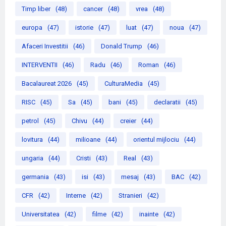
Timp liber
(48)
cancer
(48)
vrea
(48)
europa
(47)
istorie
(47)
luat
(47)
noua
(47)
Afaceri Investitii
(46)
Donald Trump
(46)
INTERVENTII
(46)
Radu
(46)
Roman
(46)
Bacalaureat 2026
(45)
CulturaMedia
(45)
RISC
(45)
Sa
(45)
bani
(45)
declaratii
(45)
petrol
(45)
Chivu
(44)
creier
(44)
lovitura
(44)
milioane
(44)
orientul mijlociu
(44)
ungaria
(44)
Cristi
(43)
Real
(43)
germania
(43)
isi
(43)
mesaj
(43)
BAC
(42)
CFR
(42)
Interne
(42)
Stranieri
(42)
Universitatea
(42)
filme
(42)
inainte
(42)