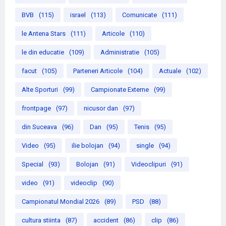
BVB
(115)
israel
(113)
Comunicate
(111)
le Antena Stars
(111)
Articole
(110)
le din educatie
(109)
Administratie
(105)
facut
(105)
Parteneri Articole
(104)
Actuale
(102)
Alte Sporturi
(99)
Campionate Externe
(99)
frontpage
(97)
nicusor dan
(97)
din Suceava
(96)
Dan
(95)
Tenis
(95)
Video
(95)
ilie bolojan
(94)
single
(94)
Special
(93)
Bolojan
(91)
Videoclipuri
(91)
video
(91)
videoclip
(90)
Campionatul Mondial 2026
(89)
PSD
(88)
cultura stiinta
(87)
accident
(86)
clip
(86)