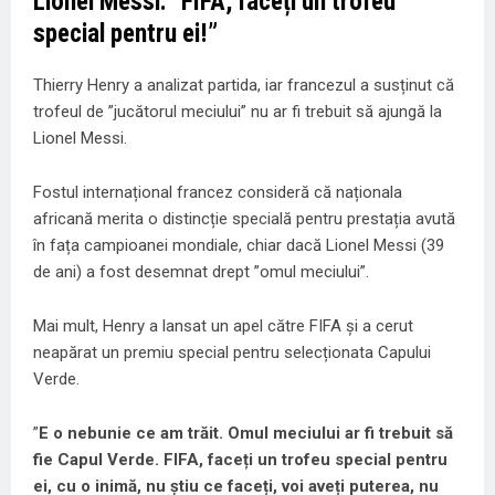
Lionel Messi: ”FIFA, faceți un trofeu
special pentru ei!”
Thierry Henry a analizat partida, iar francezul a susținut că
trofeul de ”jucătorul meciului” nu ar fi trebuit să ajungă la
Lionel Messi.
Fostul internațional francez consideră că naționala
africană merita o distincție specială pentru prestația avută
în fața campioanei mondiale, chiar dacă Lionel Messi (39
de ani) a fost desemnat drept ”omul meciului”.
Mai mult, Henry a lansat un apel către FIFA și a cerut
neapărat un premiu special pentru selecționata Capului
Verde.
”
E o nebunie ce am trăit. Omul meciului ar fi trebuit să
fie Capul Verde. FIFA, faceți un trofeu special pentru
ei, cu o inimă, nu știu ce faceți, voi aveți puterea, nu