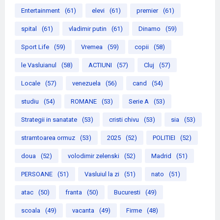
Entertainment
(61)
elevi
(61)
premier
(61)
spital
(61)
vladimir putin
(61)
Dinamo
(59)
Sport Life
(59)
Vremea
(59)
copii
(58)
le Vasluianul
(58)
ACTIUNI
(57)
Cluj
(57)
Locale
(57)
venezuela
(56)
cand
(54)
studiu
(54)
ROMANE
(53)
Serie A
(53)
Strategii in sanatate
(53)
cristi chivu
(53)
sia
(53)
stramtoarea ormuz
(53)
2025
(52)
POLITIEI
(52)
doua
(52)
volodimir zelenski
(52)
Madrid
(51)
PERSOANE
(51)
Vasluiul la zi
(51)
nato
(51)
atac
(50)
franta
(50)
Bucuresti
(49)
scoala
(49)
vacanta
(49)
Firme
(48)