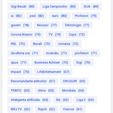
Gigi Becali
(85)
Liga Campionilor
(84)
SUA
(84)
ia
(82)
psd
(82)
euro
(80)
Profesori
(79)
guvern
(78)
Nicusor
(77)
Tehnologie
(77)
Corona Brasov
(74)
TV
(74)
Cupa
(73)
PNL
(73)
Becali
(72)
romania
(72)
de ultima ora
(71)
incendiu
(71)
profesori
(71)
spus
(71)
Business Adviser
(70)
Gigi
(70)
Impact
(70)
LifeEntertaiment
(67)
Recomandarile editorilor
(67)
DROGURI
(65)
TRAFIC
(65)
china
(65)
Mondiala
(64)
inteligenta artificiala
(64)
Ilie
(63)
Liga 2
(63)
Blitz TV
(62)
Rapid
(62)
Craiova
(61)