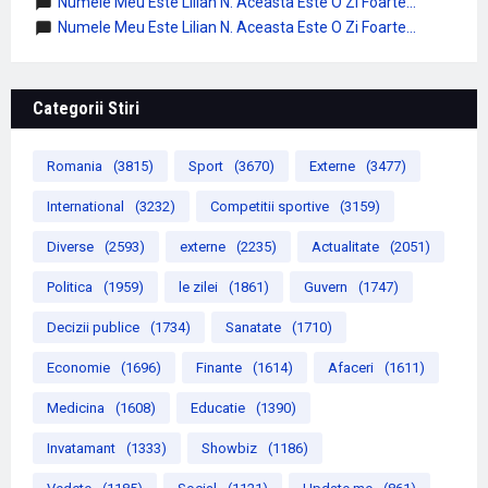
Numele Meu Este Lilian N. Aceasta Este O Zi Foarte...
Numele Meu Este Lilian N. Aceasta Este O Zi Foarte...
Categorii Stiri
Romania
(3815)
Sport
(3670)
Externe
(3477)
International
(3232)
Competitii sportive
(3159)
Diverse
(2593)
externe
(2235)
Actualitate
(2051)
Politica
(1959)
le zilei
(1861)
Guvern
(1747)
Decizii publice
(1734)
Sanatate
(1710)
Economie
(1696)
Finante
(1614)
Afaceri
(1611)
Medicina
(1608)
Educatie
(1390)
Invatamant
(1333)
Showbiz
(1186)