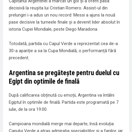
Căpitanul Argentinei a marcat un gol și a oferit pasa
decisivă la reușita lui Cristian Romero. Assist-ul din
prelungiri i-a adus un nou record: Messi a ajuns la nouă
pase decisive la turneele finale și a devenit lider absolut în
istoria Cupei Mondiale, peste Diego Maradona.
Totodată, partida cu Capul Verde a reprezentat cea de-a
30-a apariție a sa la Cupa Mondială, o performanță fără
precedent.
Argentina se pregătește pentru duelul cu
Egipt din optimile de finală
După calificarea obținută cu emoții, Argentina va întâlni
Egiptul în optimile de finală. Partida este programată pe 7
iulie, de la ora 19:00.
Campioana mondială merge mai departe, însă evoluția
Capului Verde a atras admirația specialiștilor și a fanilor, iar