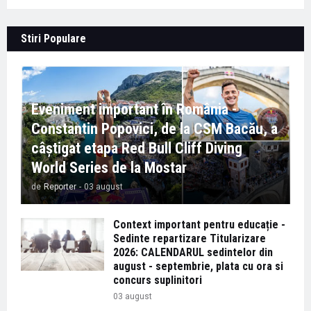
Stiri Populare
Eveniment important în România -
Constantin Popovici, de la CSM Bacău, a
câștigat etapa Red Bull Cliff Diving
World Series de la Mostar
de
Reporter
-
03 august
Context important pentru educație -
Sedinte repartizare Titularizare
2026: CALENDARUL sedintelor din
august - septembrie, plata cu ora si
concurs suplinitori
03 august