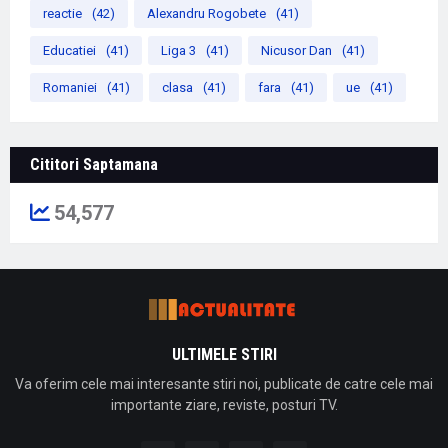
reactie
(42)
Alexandru Rogobete
(41)
Educatiei
(41)
Liga 3
(41)
Nicusor Dan
(41)
Romaniei
(41)
clasa
(41)
fara
(41)
ue
(41)
Cititori Saptamana
54,577
ULTIMELE STIRI
Va oferim cele mai interesante stiri noi, publicate de catre cele mai
importante ziare, reviste, posturi TV.