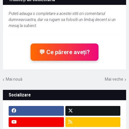
Puteti adauga o completare a acestei stiti ori comentariul
dumneavoastra, dar va rugam sa folositi un limbaj decent si un
mesaj la subiect.
💬 Ce părere aveți?
Mai nouă
Mai veche
Socializare