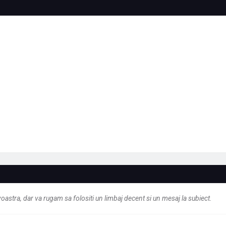
astra, dar va rugam sa folositi un limbaj decent si un mesaj la subiect.