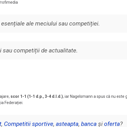
 Profimedia
 esențiale ale meciului sau competiției.
 sau competiții de actualitate.
tajare,
scor 1-1 (1-1 d.p., 3-4 d.l.d.)
, iar Nagelsmann a spus că nu este 
ia Federației.
t
,
Competitii sportive
,
asteapta
,
banca
și
oferta
?