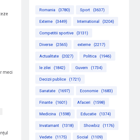
Romania
(3780)
Sport
(3637)
nteze
Externe
(3449)
International
(3204)
Competitii sportive
(3131)
Diverse
(2565)
externe
(2217)
Actualitate
(2027)
Politica
(1946)
le zilei
(1842)
Guvern
(1734)
er meci
Decizii publice
(1721)
Sanatate
(1697)
Economie
(1683)
Finante
(1601)
Afaceri
(1598)
Medicina
(1598)
Educatie
(1374)
Invatamant
(1318)
Showbiz
(1176)
nțul
Vedete
(1175)
Social
(1109)