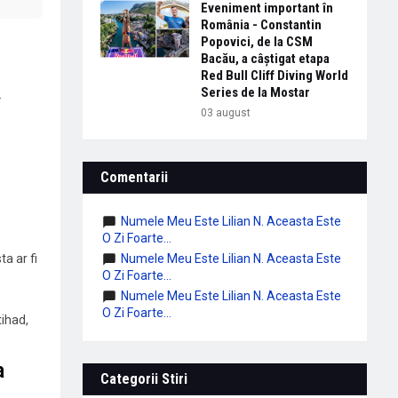
Eveniment important în
România - Constantin
Popovici, de la CSM
Bacău, a câștigat etapa
Red Bull Cliff Diving World
Series de la Mostar
.
03 august
Comentarii
Numele Meu Este Lilian N. Aceasta Este
O Zi Foarte...
a ar fi
Numele Meu Este Lilian N. Aceasta Este
O Zi Foarte...
Numele Meu Este Lilian N. Aceasta Este
O Zi Foarte...
tihad,
a
Categorii Stiri