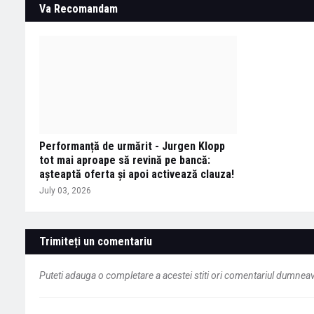
Va Recomandam
Performanță de urmărit - Jurgen Klopp
tot mai aproape să revină pe bancă:
așteaptă oferta și apoi activează clauza!
July 03, 2026
Trimiteți un comentariu
Puteti adauga o completare a acestei stiti ori comentariul dumneavo