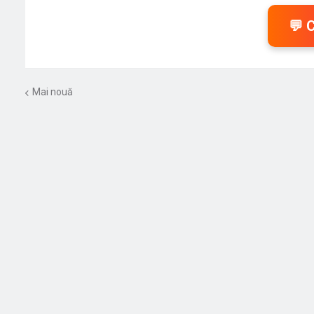
💬 
Mai nouă