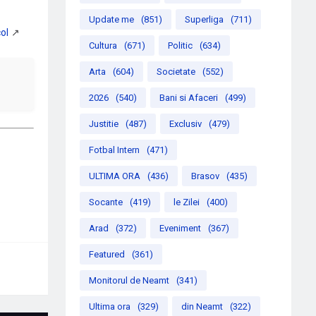
Update me
(851)
Superliga
(711)
Cultura
(671)
Politic
(634)
Arta
(604)
Societate
(552)
2026
(540)
Bani si Afaceri
(499)
Justitie
(487)
Exclusiv
(479)
Fotbal Intern
(471)
ULTIMA ORA
(436)
Brasov
(435)
Socante
(419)
le Zilei
(400)
Arad
(372)
Eveniment
(367)
Featured
(361)
Monitorul de Neamt
(341)
Ultima ora
(329)
din Neamt
(322)