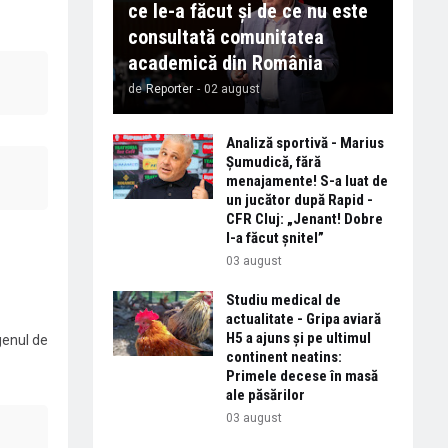
ce le-a făcut și de ce nu este
consultată comunitatea
academică din România
de
Reporter
-
02 august
Analiză sportivă - Marius
Șumudică, fără
menajamente! S-a luat de
un jucător după Rapid -
CFR Cluj: „Jenant! Dobre
l-a făcut șnitel”
03 august
Studiu medical de
actualitate - Gripa aviară
H5 a ajuns și pe ultimul
genul de
continent neatins:
Primele decese în masă
ale păsărilor
03 august