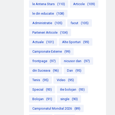
le Antena Stars
(110)
Articole
(109)
le din educatie
(108)
Administratie
(105)
facut
(105)
Parteneri Articole
(104)
Actuale
(101)
Alte Sporturi
(99)
Campionate Externe
(99)
frontpage
(97)
nicusor dan
(97)
din Suceava
(96)
Dan
(95)
Tenis
(95)
Video
(95)
Special
(93)
ilie bolojan
(93)
Bolojan
(91)
single
(90)
Campionatul Mondial 2026
(89)