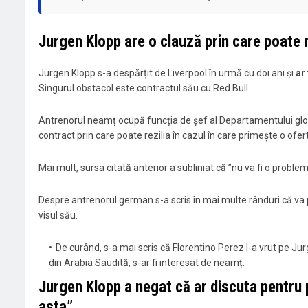
Jurgen Klopp are o clauză prin care poate r
Jurgen Klopp s-a despărțit de Liverpool în urmă cu doi ani și
ar
Singurul obstacol este contractul său cu Red Bull.
Antrenorul neamț ocupă funcția de şef al Departamentului globa
contract prin care poate rezilia în cazul în care primește o ofe
Mai mult, sursa citată anterior a subliniat că ”nu va fi o probl
Despre antrenorul german s-a scris în mai multe rânduri că va 
visul său.
De curând, s-a mai scris că Florentino Perez l-a vrut pe Jur
din Arabia Saudită, s-ar fi interesat de neamț.
Jurgen Klopp a negat că ar discuta pentru 
asta”