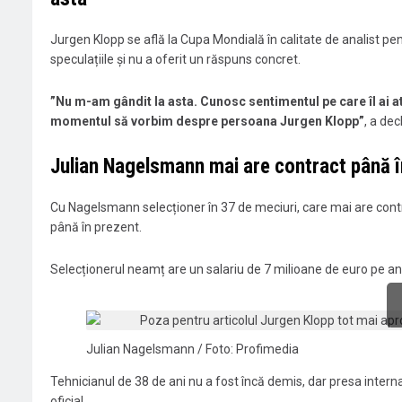
Jurgen Klopp se află la Cupa Mondială în calitate de analist pe
speculațiile și nu a oferit un răspuns concret.
”Nu m-am gândit la asta. Cunosc sentimentul pe care îl ai a
momentul să vorbim despre persoana Jurgen Klopp”
, a dec
Julian Nagelsmann mai are contract până 
Cu Nagelsmann selecționer în 37 de meciuri, care mai are cont
până în prezent.
Selecționerul neamț are un salariu de 7 milioane de euro pe an
Julian Nagelsmann / Foto: Profimedia
Tehnicianul de 38 de ani nu a fost încă demis, dar presa intern
oficial.