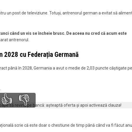
ntru un post de televiziune. Totuși, antrenorul german a evitat să alime
tunci când un vis se încheie brusc. De aceea nu cred că acum este
larat antrenorul.
în 2028 cu Federația Germană
ract până în 2028, Germania a avut o medie de 2,03 puncte câștigate p
.
👍
👎
ațională scrie că este doar o chestiune de timp până când va fi făcut anu