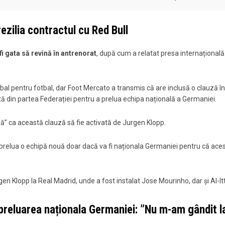
ezilia contractul cu Red Bull
 fi gata să revină în antrenorat
, după cum a relatat presa internațională
l pentru fotbal, dar Foot Mercato a transmis că are inclusă o clauză în
rtă din partea Federației pentru a prelua echipa națională a Germaniei.
emă” ca această clauză să fie activată de Jurgen Klopp.
prelua o echipă nouă doar dacă va fi naționala Germaniei pentru că acest
gen Klopp la Real Madrid, unde a fost instalat Jose Mourinho, dar și Al-It
preluarea naționala Germaniei: ”Nu m-am gândit l