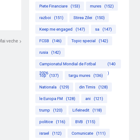
Piete Financiare
(153)
mures
(152)
razboi
(151)
Stirea Zilei
(150)
Keep me engaged
(147)
sa
(147)
Mai veche
FCSB
(146)
Topic special
(142)
rusia
(142)
Campionatul Mondial de Fotbal
(140
2026
)
Top
(137)
targu mures
(136)
Nationala
(129)
din Timis
(128)
le Europa FM
(128)
ani
(121)
trump
(120)
LifeInedit
(118)
politice
(116)
BVB
(115)
israel
(112)
Comunicate
(111)