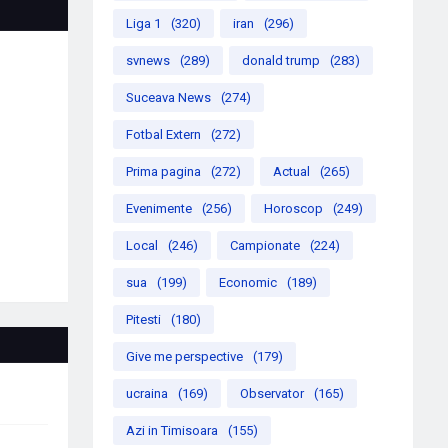
Liga 1
(320)
iran
(296)
svnews
(289)
donald trump
(283)
Suceava News
(274)
Fotbal Extern
(272)
Prima pagina
(272)
Actual
(265)
Evenimente
(256)
Horoscop
(249)
Local
(246)
Campionate
(224)
sua
(199)
Economic
(189)
Pitesti
(180)
Give me perspective
(179)
ucraina
(169)
Observator
(165)
Azi in Timisoara
(155)