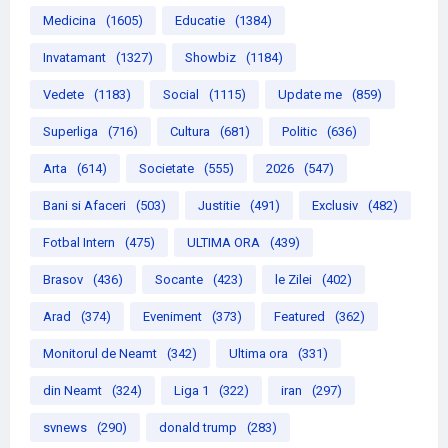
Medicina
(1605)
Educatie
(1384)
Invatamant
(1327)
Showbiz
(1184)
Vedete
(1183)
Social
(1115)
Update me
(859)
Superliga
(716)
Cultura
(681)
Politic
(636)
Arta
(614)
Societate
(555)
2026
(547)
Bani si Afaceri
(503)
Justitie
(491)
Exclusiv
(482)
Fotbal Intern
(475)
ULTIMA ORA
(439)
Brasov
(436)
Socante
(423)
le Zilei
(402)
Arad
(374)
Eveniment
(373)
Featured
(362)
Monitorul de Neamt
(342)
Ultima ora
(331)
din Neamt
(324)
Liga 1
(322)
iran
(297)
svnews
(290)
donald trump
(283)