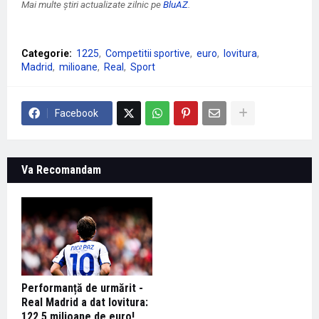
Mai multe știri actualizate zilnic pe
BluAZ
.
Categorie:
1225
Competitii sportive
euro
lovitura
Madrid
milioane
Real
Sport
Facebook
Va Recomandam
Performanță de urmărit -
Real Madrid a dat lovitura:
122,5 milioane de euro!