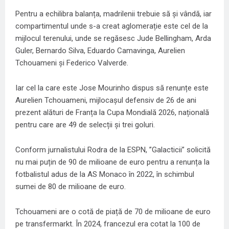
Pentru a echilibra balanța, madrilenii trebuie să și vândă, iar
compartimentul unde s-a creat aglomerație este cel de la
mijlocul terenului, unde se regăsesc Jude Bellingham, Arda
Guler, Bernardo Silva, Eduardo Camavinga, Aurelien
Tchouameni și Federico Valverde.
Iar cel la care este Jose Mourinho dispus să renunțe este
Aurelien Tchouameni, mijlocașul defensiv de 26 de ani
prezent alături de Franța la Cupa Mondială 2026, națională
pentru care are 49 de selecții și trei goluri.
Conform jurnalistului Rodra de la ESPN, ”Galacticii” solicită
nu mai puțin de 90 de milioane de euro pentru a renunța la
fotbalistul adus de la AS Monaco în 2022, în schimbul
sumei de 80 de milioane de euro.
Tchouameni are o cotă de piață de 70 de milioane de euro
pe transfermarkt. În 2024, francezul era cotat la 100 de