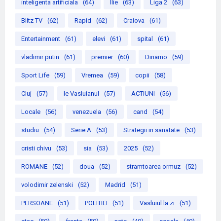
inteligenta artificiala
(64)
Ilie
(63)
Liga 2
(63)
Blitz TV
(62)
Rapid
(62)
Craiova
(61)
Entertainment
(61)
elevi
(61)
spital
(61)
vladimir putin
(61)
premier
(60)
Dinamo
(59)
Sport Life
(59)
Vremea
(59)
copii
(58)
Cluj
(57)
le Vasluianul
(57)
ACTIUNI
(56)
Locale
(56)
venezuela
(56)
cand
(54)
studiu
(54)
Serie A
(53)
Strategii in sanatate
(53)
cristi chivu
(53)
sia
(53)
2025
(52)
ROMANE
(52)
doua
(52)
stramtoarea ormuz
(52)
volodimir zelenski
(52)
Madrid
(51)
PERSOANE
(51)
POLITIEI
(51)
Vasluiul la zi
(51)