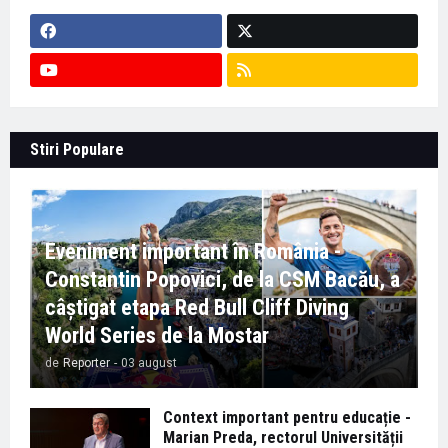
Stiri Populare
Eveniment important în România -
Constantin Popovici, de la CSM Bacău, a
câștigat etapa Red Bull Cliff Diving
World Series de la Mostar
de
Reporter
-
03 august
Context important pentru educație -
Marian Preda, rectorul Universității