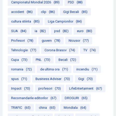
Campionatul Mondial 2026
(89)
PSD
(88)
accident
(86)
clip
(86)
Gigi Becali
(85)
cultura stiinta
(85)
Liga Campionilor
(84)
SUA
(84)
ia
(82)
psd
(82)
euro
(80)
Profesori
(78)
guvern
(78)
Nicusor
(77)
Tehnologie
(77)
Corona Brasov
(74)
TV
(74)
Cupa
(73)
PNL
(73)
Becali
(72)
romania
(72)
de ultima ora
(71)
incendiu
(71)
spus
(71)
Business Adviser
(70)
Gigi
(70)
Impact
(70)
profesori
(70)
LifeEntertaiment
(67)
Recomandarile editorilor
(67)
DROGURI
(65)
TRAFIC
(65)
china
(65)
Mondiala
(64)