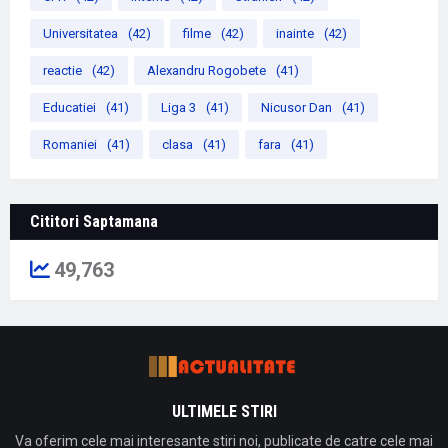
Universitatea
(42)
filme
(42)
inainte
(42)
reactie
(42)
Alexandru Rogobete
(41)
Educatiei
(41)
Liga 3
(41)
Nicusor Dan
(41)
Romaniei
(41)
clasa
(41)
fara
(41)
Cititori Saptamana
49,763
ULTIMELE STIRI
Va oferim cele mai interesante stiri noi, publicate de catre cele mai