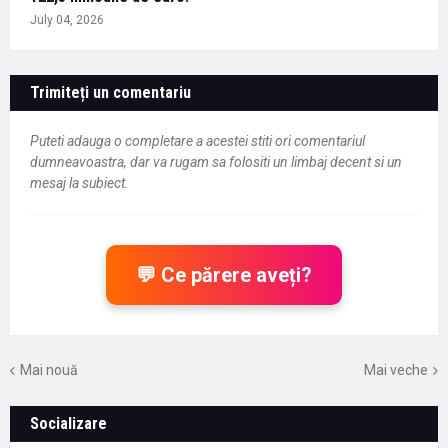
July 04, 2026
Trimiteți un comentariu
Puteti adauga o completare a acestei stiti ori comentariul
dumneavoastra, dar va rugam sa folositi un limbaj decent si un
mesaj la subiect.
💬 Ce părere aveți?
Mai nouă
Mai veche
Socializare