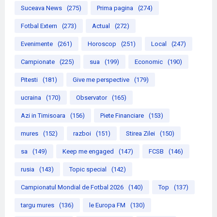
Suceava News
(275)
Prima pagina
(274)
Fotbal Extern
(273)
Actual
(272)
Evenimente
(261)
Horoscop
(251)
Local
(247)
Campionate
(225)
sua
(199)
Economic
(190)
Pitesti
(181)
Give me perspective
(179)
ucraina
(170)
Observator
(165)
Azi in Timisoara
(156)
Piete Financiare
(153)
mures
(152)
razboi
(151)
Stirea Zilei
(150)
sa
(149)
Keep me engaged
(147)
FCSB
(146)
rusia
(143)
Topic special
(142)
Campionatul Mondial de Fotbal 2026
(140)
Top
(137)
targu mures
(136)
le Europa FM
(130)