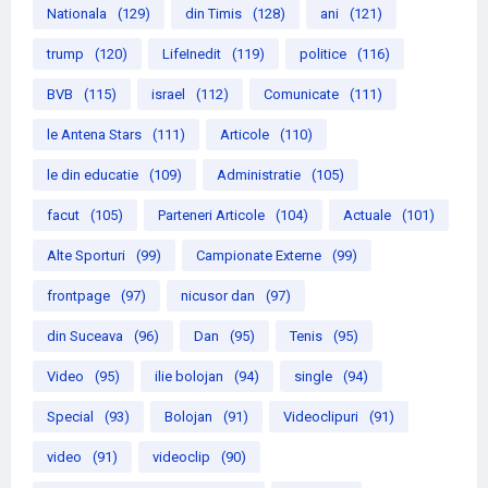
Nationala
(129)
din Timis
(128)
ani
(121)
trump
(120)
LifeInedit
(119)
politice
(116)
BVB
(115)
israel
(112)
Comunicate
(111)
le Antena Stars
(111)
Articole
(110)
le din educatie
(109)
Administratie
(105)
facut
(105)
Parteneri Articole
(104)
Actuale
(101)
Alte Sporturi
(99)
Campionate Externe
(99)
frontpage
(97)
nicusor dan
(97)
din Suceava
(96)
Dan
(95)
Tenis
(95)
Video
(95)
ilie bolojan
(94)
single
(94)
Special
(93)
Bolojan
(91)
Videoclipuri
(91)
video
(91)
videoclip
(90)