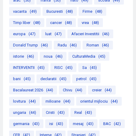
atac
(50)
franta
(50)
nato
(49)
scoala
(49)
vacanta
(49)
Bucuresti
(48)
Firme
(48)
Timp liber
(48)
cancer
(48)
vrea
(48)
europa
(47)
luat
(47)
Afaceri Investitii
(46)
Donald Trump
(46)
Radu
(46)
Roman
(46)
istorie
(46)
noua
(46)
CulturaMedia
(45)
INTERVENTII
(45)
RISC
(45)
Sa
(45)
bani
(45)
declaratii
(45)
petrol
(45)
Bacalaureat 2026
(44)
Chivu
(44)
creier
(44)
lovitura
(44)
milioane
(44)
orientul mijlociu
(44)
ungaria
(44)
Cristi
(43)
Real
(43)
germania
(43)
isi
(43)
mesaj
(43)
BAC
(42)
CFR
(42)
Interne
(42)
Stranieri
(42)