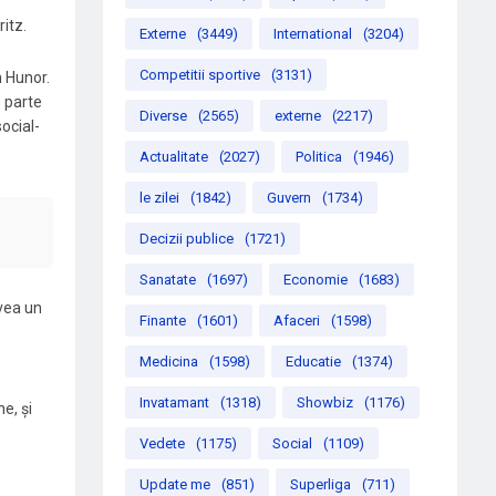
itz.
Externe
(3449)
International
(3204)
Competitii sportive
(3131)
n Hunor.
 parte
Diverse
(2565)
externe
(2217)
social-
Actualitate
(2027)
Politica
(1946)
le zilei
(1842)
Guvern
(1734)
Decizii publice
(1721)
Sanatate
(1697)
Economie
(1683)
avea un
Finante
(1601)
Afaceri
(1598)
Medicina
(1598)
Educatie
(1374)
Invatamant
(1318)
Showbiz
(1176)
e, și
Vedete
(1175)
Social
(1109)
Update me
(851)
Superliga
(711)