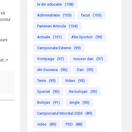
le din educatie
(108)
 vă
Administratie
(105)
facut
(105)
ocolul
Parteneri Articole
(104)
Actuale
(101)
Alte Sporturi
(99)
iuni
Campionate Externe
(99)
frontpage
(97)
nicusor dan
(97)
din Suceava
(96)
Dan
(95)
Tenis
(95)
Video
(95)
Special
(93)
ilie bolojan
(93)
Bolojan
(91)
single
(90)
Campionatul Mondial 2026
(89)
video
(89)
PSD
(88)