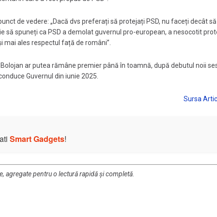
punct de vedere: „Dacă dvs preferați să protejați PSD, nu faceți decât să
buie să spuneți ca PSD a demolat guvernul pro-european, a nesocotit prot
 mai ales respectul față de români”.
ie Bolojan ar putea rămâne premier până în toamnă, după debutul noii ses
conduce Guvernul din iunie 2025.
ati
Smart Gadgets
!
re, agregate pentru o lectură rapidă și completă.