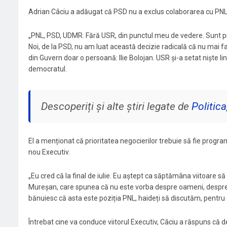
Adrian Câciu a adăugat că PSD nu a exclus colaborarea cu PNL ș
„PNL, PSD, UDMR. Fără USR, din punctul meu de vedere. Sunt pre
Noi, de la PSD, nu am luat această decizie radicală că nu ma
din Guvern doar o persoană: Ilie Bolojan. USR și-a setat niște lini
democratul.
Descoperiți și alte știri legate de
Politica
El a menționat că prioritatea negocierilor trebuie să fie progr
nou Executiv.
„Eu cred că la final de iulie. Eu aștept ca săptămâna viitoare să s
Mureșan, care spunea că nu este vorba despre oameni, despre p
bănuiesc că asta este poziția PNL, haideți să discutăm, pentru 
Întrebat cine va conduce viitorul Executiv, Câciu a răspuns că de