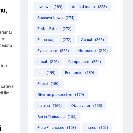
svnews
(289)
donald trump
(283)
nu,
Suceava News
(274)
Fotbal Extern
(272)
ariantă
tat
Prima pagina
(272)
Actual
(265)
această
Evenimente
(256)
Horoscop
(249)
Local
(246)
Campionate
(224)
turi
sua
(199)
Economic
(189)
Pitesti
(180)
ă câteva
ă Ilie
Give me perspective
(179)
ucraina
(169)
Observator
(165)
Azi in Timisoara
(155)
i
Piete Financiare
(153)
mures
(152)