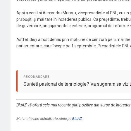
Apoi a venit si Alexandru Muraru, vicepresedinte al PNL, cu un 
prăbușiți și mai tare în încrederea publică. Ca președinte, tre
de guvernare, angajamentele externe, programul de reforme și
Astfel, deși a fost demis prin moțiune de cenzură pe 5 mai, Il
parlamentare, care începe pe 1 septembrie. Președintele PNL 
Sunteti pasionat de tehnologie? Va sugeram sa vizit
BluAZ vă oferă cele mai recente știri pozitive din surse de încrede
Mai multe știri actualizate zilnic pe
BluAZ
.