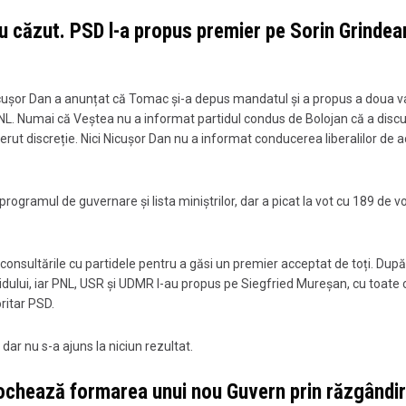
u căzut. PSD l-a propus premier pe Sorin Grindea
Nicușor Dan a anunțat că Tomac și-a depus mandatul și a propus a doua v
NL. Numai că Veștea nu a informat partidul condus de Bolojan că a discu
erut discreție. Nici Nicușor Dan nu a informat conducerea liberalilor de 
ogramul de guvernare și lista miniștrilor, dar a picat la vot cu 189 de vo
 consultările cu partidele pentru a găsi un premier acceptat de toți. Dup
idului, iar PNL, USR și UDMR l-au propus pe Siegfried Mureșan, cu toate c
ritar PSD.
 dar nu s-a ajuns la niciun rezultat.
blochează formarea unui nou Guvern prin răzgândir