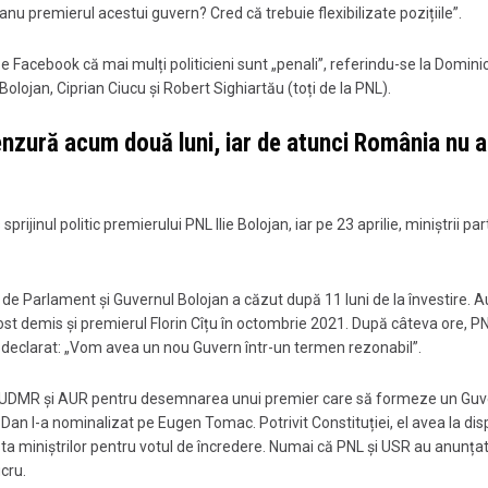
anu premierul acestui guvern? Cred că trebuie flexibilizate pozițiile”.
e Facebook că mai mulți politicieni sunt „penali”, referindu-se la Dominic 
 Bolojan, Ciprian Ciucu și Robert Sighiartău (toți de la PNL).
enzură acum două luni, iar de atunci România nu a
rijinul politic premierului PNL Ilie Bolojan, iar pe 23 aprilie, miniștrii par
e Parlament și Guvernul Bolojan a căzut după 11 luni de la învestire. A
ost demis și premierul Florin Cîțu în octombrie 2021. După câteva ore, P
a declarat: „Vom avea un nou Guvern într-un termen rezonabil”.
SR, UDMR și AUR pentru desemnarea unui premier care să formeze un Guv
 Dan l-a nominalizat pe Eugen Tomac. Potrivit Constituției, el avea la dis
sta miniștrilor pentru votul de încredere. Numai că PNL și USR au anunța
cru.