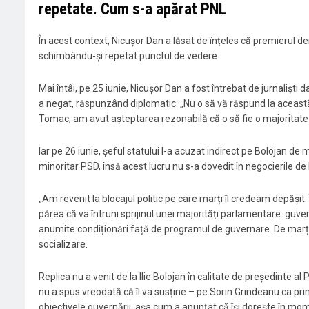
repetate. Cum s-a apărat PNL
În acest context, Nicușor Dan a lăsat de înțeles că premierul de
schimbându-și repetat punctul de vedere.
Mai întâi, pe 25 iunie, Nicușor Dan a fost întrebat de jurnaliști
a negat, răspunzând diplomatic: „Nu o să vă răspund la aceast
Tomac, am avut așteptarea rezonabilă că o să fie o majoritate p
Iar pe 26 iunie, șeful statului l-a acuzat indirect pe Bolojan 
minoritar PSD, însă acest lucru nu s-a dovedit în negocierile de 
„Am revenit la blocajul politic pe care marți îl credeam depășit. 
părea că va întruni sprijinul unei majorități parlamentare: guv
anumite condiționări față de programul de guvernare. De marți 
socializare.
Replica nu a venit de la Ilie Bolojan în calitate de președinte al P
nu a spus vreodată că îl va susține – pe Sorin Grindeanu ca pri
obiectivele guvernării, așa cum a anunțat că își dorește în mom