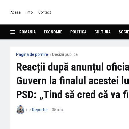
Acasa
Info
Contact
ROMANIA
ECONOMIE
POLITICA
CULTURA
SOCIE
Pagina de pornire
Decizii publice
Reacții după anunțul ofici
Guvern la finalul acestei l
PSD: „Tind să cred că va
de
Reporter
-
05 iulie