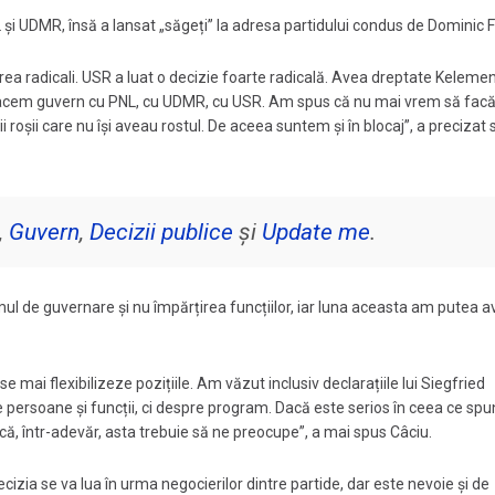
i UDMR, însă a lansat „săgeți” la adresa partidului condus de Dominic Fr
a radicali. USR a luat o decizie foarte radicală. Avea dreptate Keleme
i facem guvern cu PNL, cu UDMR, cu USR. Am spus că nu mai vrem să facă
i roșii care nu își aveau rostul. De aceea suntem și în blocaj”, a precizat 
,
Guvern
,
Decizii publice
și
Update me
.
amul de guvernare și nu împărțirea funcțiilor, iar luna aceasta am putea 
e mai flexibilizeze pozițiile. Am văzut inclusiv declarațiile lui Siegfried
ersoane și funcții, ci despre program. Dacă este serios în ceea ce spun
că, într-adevăr, asta trebuie să ne preocupe”, a mai spus Câciu.
cizia se va lua în urma negocierilor dintre partide, dar este nevoie și de