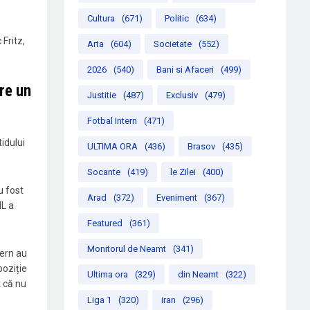
Cultura
(671)
Politic
(634)
Fritz,
Arta
(604)
Societate
(552)
2026
(540)
Bani si Afaceri
(499)
re un
Justitie
(487)
Exclusiv
(479)
Fotbal Intern
(471)
tidului
ULTIMA ORA
(436)
Brasov
(435)
Socante
(419)
le Zilei
(400)
u fost
Arad
(372)
Eveniment
(367)
NL a
Featured
(361)
Monitorul de Neamt
(341)
ern au
poziție
Ultima ora
(329)
din Neamt
(322)
t că nu
Liga 1
(320)
iran
(296)