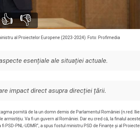
👍
👎
inistru al Proiectelor Europene (2023-2024). Foto: Profimedia
 aspecte esențiale ale situației actuale.
re impact direct asupra direcției țării.
ntagma pornită de la un domn demis de Parlamentul României (n.red. Ilie
e armistițiu. Va fi un guvern al României. Dar eu cred că, la finalul acestei
va fi PSD-PNL-UDMR”, a spus fostul ministru PSD de Finanțe și al Proiecte