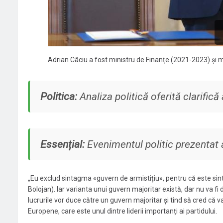
Adrian Câciu a fost ministru de Finanțe (2021-2023) și m
Politica:
Analiza politică oferită clarifică
Essențial:
Evenimentul politic prezentat a
„Eu exclud sintagma «guvern de armistițiu», pentru că este si
Bolojan). Iar varianta unui guvern majoritar există, dar nu va fi d
lucrurile vor duce către un guvern majoritar și tind să cred că 
Europene, care este unul dintre liderii importanți ai partidului.