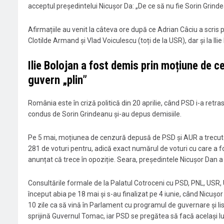
acceptul președintelui Nicușor Da: „De ce să nu fie Sorin Grinde
Afirmațiile au venit la câteva ore după ce Adrian Câciu a scris p
Clotilde Armand și Vlad Voiculescu (toți de la USR), dar și la Ilie
Ilie Bolojan a fost demis prin moțiune de c
guvern „plin”
România este în criză politică din 20 aprilie, când PSD i-a retras sp
condus de Sorin Grindeanu și-au depus demisiile.
Pe 5 mai, moțiunea de cenzură depusă de PSD și AUR a trecut d
281 de voturi pentru, adică exact numărul de voturi cu care a f
anunțat că trece în opoziție. Seara, președintele Nicușor Dan 
Consultările formale de la Palatul Cotroceni cu PSD, PNL, U
început abia pe 18 mai și s-au finalizat pe 4 iunie, când Nicușor
10 zile ca să vină în Parlament cu programul de guvernare și li
sprijină Guvernul Tomac, iar PSD se pregătea să facă același lu