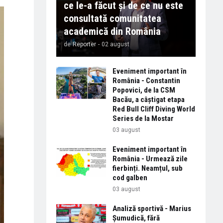
ce le-a făcut și de ce nu este
consultată comunitatea
academică din România
de
Reporter
-
02 august
Eveniment important în
România - Constantin
Popovici, de la CSM
Bacău, a câștigat etapa
Red Bull Cliff Diving World
Series de la Mostar
03 august
Eveniment important în
România - Urmează zile
fierbinți. Neamțul, sub
cod galben
03 august
Analiză sportivă - Marius
Șumudică, fără