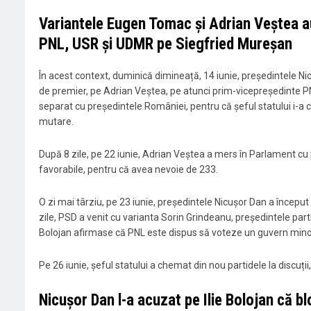
Variantele Eugen Tomac și Adrian Veștea a
PNL, USR și UDMR pe Siegfried Mureșan
În acest context, duminică dimineață, 14 iunie, președintele 
de premier, pe Adrian Veștea, pe atunci prim-vicepreședinte P
separat cu președintele României, pentru că șeful statului i-a c
mutare.
După 8 zile, pe 22 iunie, Adrian Veștea a mers în Parlament cu pr
favorabile, pentru că avea nevoie de 233.
O zi mai târziu, pe 23 iunie, președintele Nicușor Dan a început
zile, PSD a venit cu varianta Sorin Grindeanu, președintele part
Bolojan afirmase că PNL este dispus să voteze un guvern mino
Pe 26 iunie, șeful statului a chemat din nou partidele la discuții,
Nicușor Dan l-a acuzat pe Ilie Bolojan că 