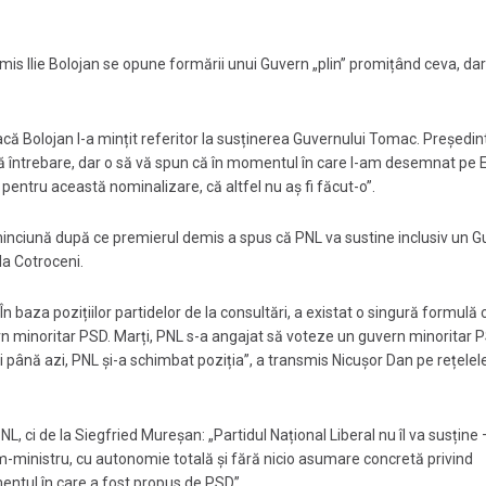
mis Ilie Bolojan se opune formării unui Guvern „plin” promițând ceva, dar
 dacă Bolojan l-a mințit referitor la susținerea Guvernului Tomac. Președin
ă întrebare, dar o să vă spun că în momentul în care I-am desemnat pe
entru această nominalizare, că altfel nu aș fi făcut-o”.
de minciună după ce premierul demis a spus că PNL va sustine inclusiv un 
la Cotroceni.
În baza pozițiilor partidelor de la consultări, a existat o singură formulă 
ern minoritar PSD. Marți, PNL s-a angajat să voteze un guvern minoritar P
până azi, PNL și-a schimbat poziția”, a transmis Nicușor Dan pe rețelel
NL, ci de la Siegfried Mureșan: „Partidul Național Liberal nu îl va susține –
m-ministru, cu autonomie totală și fără nicio asumare concretă privind
entul în care a fost propus de PSD”.