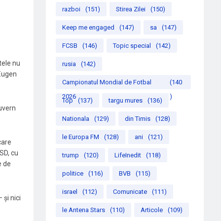
razboi
(151)
Stirea Zilei
(150)
Keep me engaged
(147)
sa
(147)
FCSB
(146)
Topic special
(142)
tele nu
rusia
(142)
 Eugen
Campionatul Mondial de Fotbal
(140
2026
)
Top
(137)
targu mures
(136)
Guvern
Nationala
(129)
din Timis
(128)
le Europa FM
(128)
ani
(121)
care
SD, cu
trump
(120)
LifeInedit
(118)
e de
politice
(116)
BVB
(115)
israel
(112)
Comunicate
(111)
 și nici
le Antena Stars
(110)
Articole
(109)