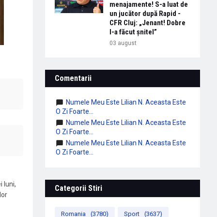
menajamente! S-a luat de
un jucător după Rapid -
CFR Cluj: „Jenant! Dobre
l-a făcut șnitel”
03 august
Comentarii
Numele Meu Este Lilian N. Aceasta Este
O Zi Foarte...
Numele Meu Este Lilian N. Aceasta Este
O Zi Foarte...
Numele Meu Este Lilian N. Aceasta Este
O Zi Foarte...
 luni,
Categorii Stiri
lor
Romania
(3780)
Sport
(3637)