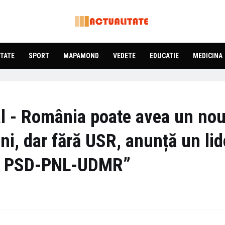
TATE
SPORT
MAPAMOND
VEDETE
EDUCATIE
MEDICINA
al - România poate avea un no
uni, dar fără USR, anunță un lid
 fi PSD-PNL-UDMR”