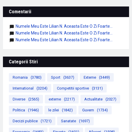
Comentarii
Numele Meu Este Lilian N. Aceasta Este O Zi Foarte...
Numele Meu Este Lilian N. Aceasta Este O Zi Foarte...
Numele Meu Este Lilian N. Aceasta Este O Zi Foarte...
Categorii Stiri
Romania
(3780)
Sport
(3637)
Externe
(3449)
International
(3204)
Competitii sportive
(3131)
Diverse
(2565)
externe
(2217)
Actualitate
(2027)
Politica
(1946)
le zilei
(1842)
Guvern
(1734)
Decizii publice
(1721)
Sanatate
(1697)
Economie
(1683)
Finante
(1601)
Afaceri
(1598)