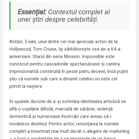
Essențial:
Contextul complet al
unei știri despre celebrități.
Astăzi, 3 iulie, unul dintre cei mai apreciați actori de la
Hollywood, Tom Cruise, își sărbătorește cea de-a 64-a
aniversare. Starul din seria Mission: Impossible este
cunoscut pentru cascadoriile spectaculoase și cariera
impresionantă construită în peste patru decenii, însă puțini
știu că numele sub care a devenit celebru nu este cel
primit la naștere.
În spatele deciziei de a-și schimba identitatea artistică se
află o copilărie dificilă, marcată de sărăcie, violență
domestică și numeroase încercări care aveau să-i
modeleze destinul. Pentru actor, renunțarea la numele
complet a însemnat mai mult decât o alegere de marketing
– a fost o modalitate de a se desprinde de un trecut