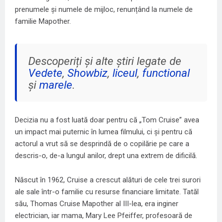
prenumele și numele de mijloc, renunțând la numele de
familie Mapother.
Descoperiți și alte știri legate de
Vedete
,
Showbiz
,
liceul
,
functional
și
marele
.
Decizia nu a fost luată doar pentru că „Tom Cruise” avea
un impact mai puternic în lumea filmului, ci și pentru că
actorul a vrut să se desprindă de o copilărie pe care a
descris-o, de-a lungul anilor, drept una extrem de dificilă.
Născut în 1962, Cruise a crescut alături de cele trei surori
ale sale într-o familie cu resurse financiare limitate. Tatăl
său, Thomas Cruise Mapother al III-lea, era inginer
electrician, iar mama, Mary Lee Pfeiffer, profesoară de