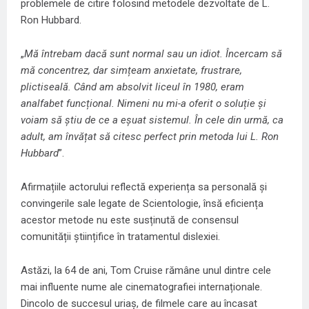
problemele de citire folosind metodele dezvoltate de L.
Ron Hubbard.
„
Mă întrebam dacă sunt normal sau un idiot. Încercam să
mă concentrez, dar simțeam anxietate, frustrare,
plictiseală. Când am absolvit liceul în 1980, eram
analfabet funcțional. Nimeni nu mi-a oferit o soluție și
voiam să știu de ce a eșuat sistemul. În cele din urmă, ca
adult, am învățat să citesc perfect prin metoda lui L. Ron
Hubbard
”.
Afirmațiile actorului reflectă experiența sa personală și
convingerile sale legate de Scientologie, însă eficiența
acestor metode nu este susținută de consensul
comunității științifice în tratamentul dislexiei.
Astăzi, la 64 de ani, Tom Cruise rămâne unul dintre cele
mai influente nume ale cinematografiei internaționale.
Dincolo de succesul uriaș, de filmele care au încasat