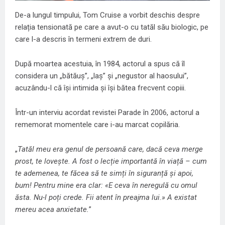
De-a lungul timpului, Tom Cruise a vorbit deschis despre
relația tensionată pe care a avut-o cu tatăl său biologic, pe
care l-a descris în termeni extrem de duri.
După moartea acestuia, în 1984, actorul a spus că îl
considera un „bătăuș”, „laș” și „negustor al haosului”,
acuzându-l că își intimida și își bătea frecvent copiii.
Într-un interviu acordat revistei Parade în 2006, actorul a
rememorat momentele care i-au marcat copilăria.
„
Tatăl meu era genul de persoană care, dacă ceva merge
prost, te lovește. A fost o lecție importantă în viață – cum
te ademenea, te făcea să te simți în siguranță și apoi,
bum! Pentru mine era clar: «E ceva în neregulă cu omul
ăsta. Nu-l poți crede. Fii atent în preajma lui.» A existat
mereu acea anxietate.
”