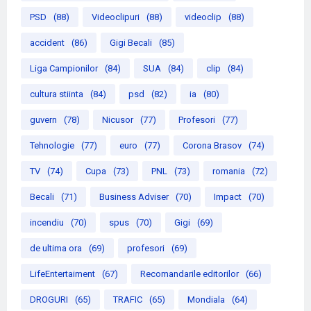
PSD
(88)
Videoclipuri
(88)
videoclip
(88)
accident
(86)
Gigi Becali
(85)
Liga Campionilor
(84)
SUA
(84)
clip
(84)
cultura stiinta
(84)
psd
(82)
ia
(80)
guvern
(78)
Nicusor
(77)
Profesori
(77)
Tehnologie
(77)
euro
(77)
Corona Brasov
(74)
TV
(74)
Cupa
(73)
PNL
(73)
romania
(72)
Becali
(71)
Business Adviser
(70)
Impact
(70)
incendiu
(70)
spus
(70)
Gigi
(69)
de ultima ora
(69)
profesori
(69)
LifeEntertaiment
(67)
Recomandarile editorilor
(66)
DROGURI
(65)
TRAFIC
(65)
Mondiala
(64)