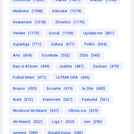
Medicina
(1598)
Educatie
(1374)
Invatamant
(1318)
Showbiz
(1176)
Vedete
(1175)
Social
(1109)
Update me
(851)
Superliga
(711)
Cultura
(671)
Politic
(634)
Arta
(604)
Societate
(552)
2026
(540)
Bani si Afaceri
(499)
Justitie
(487)
Exclusiv
(479)
Fotbal Intern
(471)
ULTIMA ORA
(436)
Brasov
(435)
Socante
(419)
le Zilei
(400)
Arad
(372)
Eveniment
(367)
Featured
(361)
Monitorul de Neamt
(341)
Ultima ora
(329)
din Neamt
(322)
Liga 1
(320)
iran
(296)
svnews
(289)
donald trump
(283)