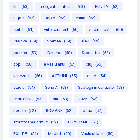
Ilie
(63)
inteligenta artificiala
(63)
Blitz TV
(62)
Liga 2
(62)
Rapid
(62)
china
(62)
spital
(61)
Entertainment
(60)
vladimir putin
(60)
Craiova
(59)
Vremea
(59)
elevi
(59)
premier
(59)
Dinamo
(58)
Sport Life
(58)
copii
(58)
le Vasluianul
(57)
Cluj
(56)
venezuela
(56)
ACTIUNI
(55)
cand
(54)
studiu
(54)
Serie A
(53)
Strategii in sanatate
(53)
cristi chivu
(53)
sia
(53)
2025
(52)
Locale
(52)
ROMANE
(52)
doua
(52)
stramtoarea ormuz
(52)
PERSOANE
(51)
POLITIEI
(51)
Madrid
(50)
Vasluiul la zi
(50)