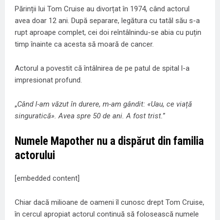
Părinții lui Tom Cruise au divorțat în 1974, când actorul
avea doar 12 ani. După separare, legătura cu tatăl său s-a
rupt aproape complet, cei doi reîntâlnindu-se abia cu puțin
timp înainte ca acesta să moară de cancer.
Actorul a povestit că întâlnirea de pe patul de spital l-a
impresionat profund.
„
Când l-am văzut în durere, m-am gândit: «Uau, ce viață
singuratică». Avea spre 50 de ani. A fost trist.
”
Numele Mapother nu a dispărut din familia
actorului
[embedded content]
Chiar dacă milioane de oameni îl cunosc drept Tom Cruise,
în cercul apropiat actorul continuă să folosească numele