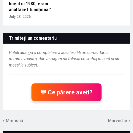
liceul în 1980, eram
analfabet funcțional”
July 03, 2026
Trimiteți un comentariu
Puteti adauga o completare a acestei stiti ori comentariul
dumneavoastra, dar va rugam sa folositi un limbaj decent si un
mesaj la subiect.
💬 Ce părere aveți?
Mai nouă
Mai veche