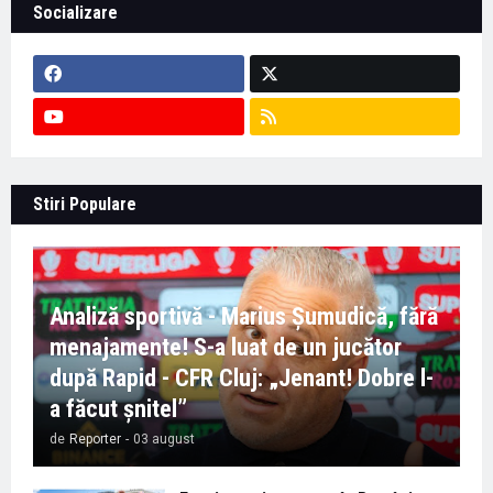
Socializare
Stiri Populare
Analiză sportivă - Marius Șumudică, fără
menajamente! S-a luat de un jucător
după Rapid - CFR Cluj: „Jenant! Dobre l-
a făcut șnitel”
de
Reporter
-
03 august