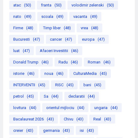
atac
(50)
franta
(50)
volodimir zelenski
(50)
nato
(49)
scoala
(49)
vacanta
(49)
Firme
(48)
Timp liber
(48)
vrea
(48)
Bucuresti
(47)
cancer
(47)
europa
(47)
luat
(47)
Afaceri Investitii
(46)
Donald Trump
(46)
Radu
(46)
Roman
(46)
istorie
(46)
noua
(46)
CulturaMedia
(45)
INTERVENTII
(45)
RISC
(45)
bani
(45)
petrol
(45)
Sa
(44)
declaratii
(44)
lovitura
(44)
orientul mijlociu
(44)
ungaria
(44)
Bacalaureat 2026
(43)
Chivu
(43)
Real
(43)
creier
(43)
germania
(43)
isi
(43)