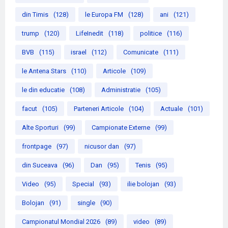
din Timis
(128)
le Europa FM
(128)
ani
(121)
trump
(120)
LifeInedit
(118)
politice
(116)
BVB
(115)
israel
(112)
Comunicate
(111)
le Antena Stars
(110)
Articole
(109)
le din educatie
(108)
Administratie
(105)
facut
(105)
Parteneri Articole
(104)
Actuale
(101)
Alte Sporturi
(99)
Campionate Externe
(99)
frontpage
(97)
nicusor dan
(97)
din Suceava
(96)
Dan
(95)
Tenis
(95)
Video
(95)
Special
(93)
ilie bolojan
(93)
Bolojan
(91)
single
(90)
Campionatul Mondial 2026
(89)
video
(89)