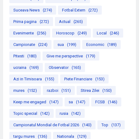
Suceava News
(274)
Fotbal Extern
(272)
Prima pagina
(272)
Actual
(265)
Evenimente
(256)
Horoscop
(249)
Local
(246)
Campionate
(224)
sua
(199)
Economic
(189)
Pitesti
(180)
Give me perspective
(179)
ucraina
(169)
Observator
(165)
Azi in Timisoara
(155)
Piete Financiare
(153)
mures
(152)
razboi
(151)
Stirea Zilei
(150)
Keep me engaged
(147)
sa
(147)
FCSB
(146)
Topic special
(142)
rusia
(142)
Campionatul Mondial de Fotbal 2026
(140)
Top
(137)
targu mures
(136)
Nationala
(129)