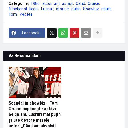
Categorie:
1980
actor
ani
astazi
Cand
Cruise
functional
liceul
Lucruri
marele
putin
Showbiz
stiute
Tom
Vedete
Facebook
Va Recomandam
Scandal în showbiz - Tom
Cruise împlinește astăzi
64 de ani. Lucruri mai puțin
știute despre marele
actor. „Când am absolvit