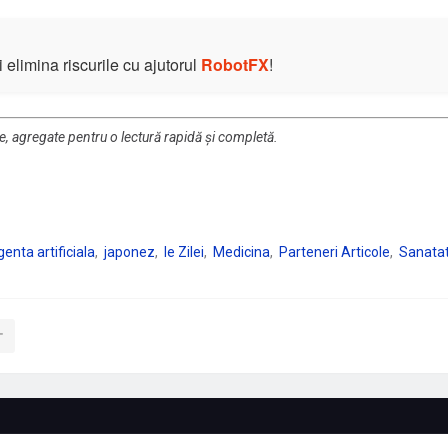
elimina riscurile cu ajutorul
RobotFX
!
re, agregate pentru o lectură rapidă și completă.
genta artificiala
japonez
le Zilei
Medicina
Parteneri Articole
Sanata