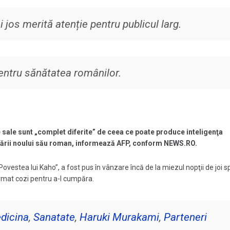
jos merită atenție pentru publicul larg.
entru sănătatea românilor.
sale sunt „complet diferite” de ceea ce poate produce
inteligenţa
lansării noului său roman, informează AFP, conform NEWS.RO.
vestea lui Kaho”, a fost pus în vânzare încă de la miezul nopţii de joi s
ormat cozi pentru a-l cumpăra.
dicina
,
Sanatate
,
Haruki Murakami
,
Parteneri