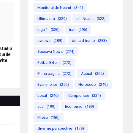
Monitorul de Neamt
(341)
Ultima ora
(329)
din Neamt
(322)
Liga 1
(320)
iran
(296)
svnews
(289)
donald trump
(283)
studiu
Suceava News
(274)
surile
vite
Fotbal Extern
(272)
Prima pagina
(272)
Actual
(265)
Evenimente
(256)
Horoscop
(249)
Local
(246)
Campionate
(224)
sua
(199)
Economic
(189)
Pitesti
(180)
Give me perspective
(179)