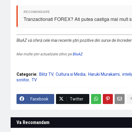
Tranzactionati FOREX? Ati putea castiga mai mult si 
BluAZ vă oferă cele mai recente știri pozitive din surse de încrede
Mai multe știri actualizate zilnic pe
BluAZ
.
Categorie:
Blitz TV
Cultura si Media
Haruki Murakami
inteli
scriitor
TV
Facebook
Twitter
Va Recomandam