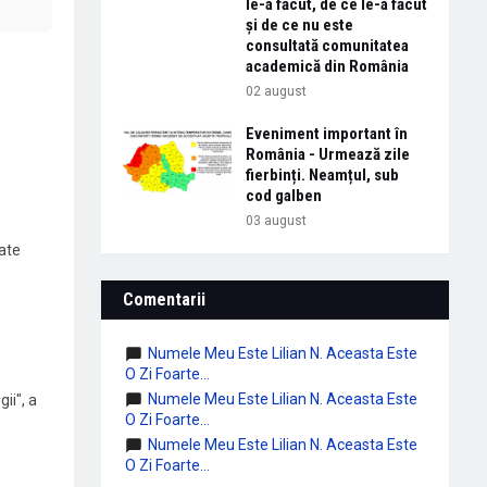
le-a făcut, de ce le-a făcut
și de ce nu este
consultată comunitatea
academică din România
02 august
Eveniment important în
România - Urmează zile
fierbinți. Neamțul, sub
cod galben
03 august
ate
Comentarii
Numele Meu Este Lilian N. Aceasta Este
O Zi Foarte...
Numele Meu Este Lilian N. Aceasta Este
ii", a
O Zi Foarte...
Numele Meu Este Lilian N. Aceasta Este
O Zi Foarte...