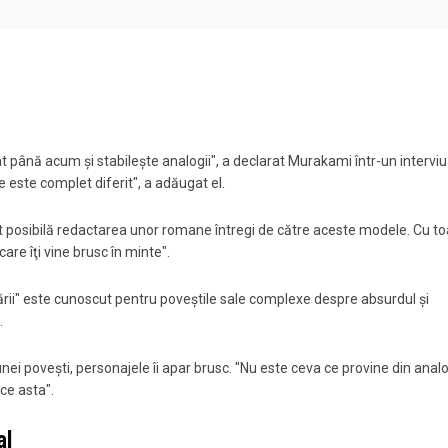
lat până acum şi stabileşte analogii", a declarat Murakami într-un interviu
 este complet diferit", a adăugat el.
cut posibilă redactarea unor romane întregi de către aceste modele. Cu to
are îţi vine brusc în minte".
ii" este cunoscut pentru poveştile sale complexe despre absurdul şi
.
ei poveşti, personajele îi apar brusc. "Nu este ceva ce provine din analog
ace asta".
al