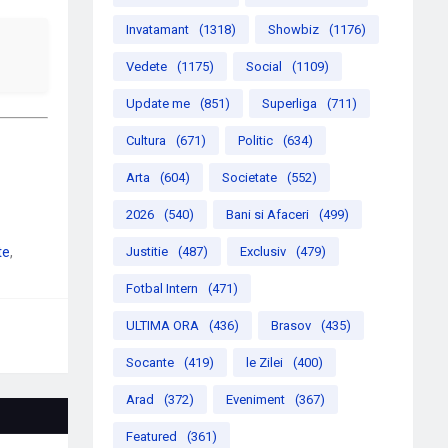
Invatamant
(1318)
Showbiz
(1176)
Vedete
(1175)
Social
(1109)
Update me
(851)
Superliga
(711)
Cultura
(671)
Politic
(634)
Arta
(604)
Societate
(552)
2026
(540)
Bani si Afaceri
(499)
te
Justitie
(487)
Exclusiv
(479)
Fotbal Intern
(471)
ULTIMA ORA
(436)
Brasov
(435)
Socante
(419)
le Zilei
(400)
Arad
(372)
Eveniment
(367)
Featured
(361)