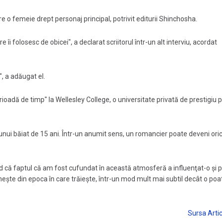
 o femeie drept personaj principal, potrivit editurii Shinchosha.
îi folosesc de obicei", a declarat scriitorul într-un alt interviu, acordat
, a adăugat el.
rioadă de timp" la Wellesley College, o universitate privată de prestigiu 
nui băiat de 15 ani. Într-un anumit sens, un romancier poate deveni oric
ed că faptul că am fost cufundat în această atmosferă a influenţat-o şi 
ăneşte din epoca în care trăieşte, într-un mod mult mai subtil decât o poa