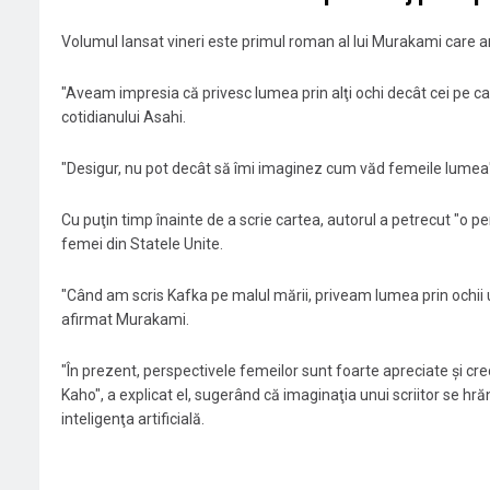
Volumul lansat vineri este primul roman al lui Murakami care are
"Aveam impresia că privesc lumea prin alţi ochi decât cei pe care 
cotidianului Asahi.
"Desigur, nu pot decât să îmi imaginez cum văd femeile lumea"
Cu puţin timp înainte de a scrie cartea, autorul a petrecut "o pe
femei din Statele Unite.
"Când am scris Kafka pe malul mării, priveam lumea prin ochii u
afirmat Murakami.
"În prezent, perspectivele femeilor sunt foarte apreciate şi cr
Kaho", a explicat el, sugerând că imaginaţia unui scriitor se hr
inteligenţa artificială.