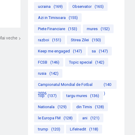
ucraina
(169)
Observator
(165)
Azi in Timisoara
(155)
Piete Financiare
(153)
mures
(152)
Mai veche
razboi
(151)
Stirea Zilei
(150)
Keep me engaged
(147)
sa
(147)
FCSB
(146)
Topic special
(142)
rusia
(142)
Campionatul Mondial de Fotbal
(140
2026
)
Top
(137)
targu mures
(136)
Nationala
(129)
din Timis
(128)
le Europa FM
(128)
ani
(121)
trump
(120)
LifeInedit
(118)