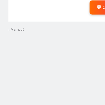
💬 
Mai nouă