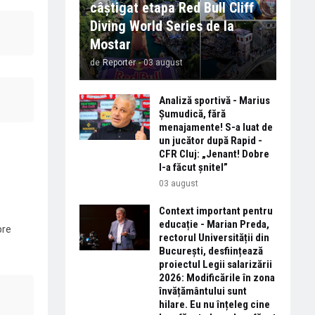
câștigat etapa Red Bull Cliff
Diving World Series de la
Mostar
de
Reporter
-
03 august
Analiză sportivă - Marius
Șumudică, fără
menajamente! S-a luat de
un jucător după Rapid -
CFR Cluj: „Jenant! Dobre
l-a făcut șnitel”
03 august
Context important pentru
educație - Marian Preda,
pre
rectorul Universității din
București, desființează
proiectul Legii salarizării
2026: Modificările în zona
învățământului sunt
hilare. Eu nu înțeleg cine