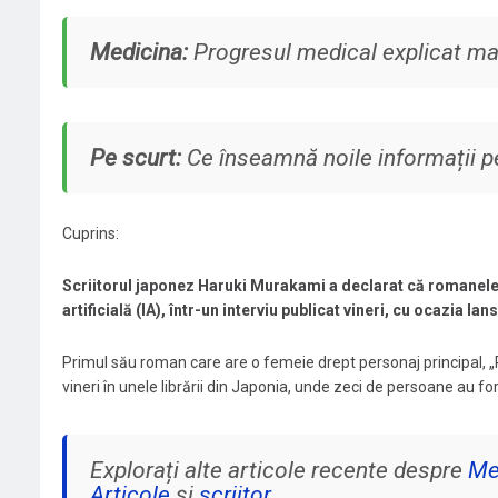
Medicina:
Progresul medical explicat mai 
Pe scurt:
Ce înseamnă noile informații p
Cuprins:
Scriitorul
japonez Haruki Murakami a declarat că romanele 
artificială
(IA), într-un interviu publicat vineri, cu ocazia 
Primul său roman care are o femeie drept personaj principal, „Po
vineri în unele librării din Japonia, unde zeci de persoane au f
Explorați alte articole recente despre
Me
Articole
și
scriitor
.