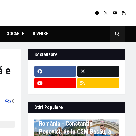
SOCANTE
DIVERSE
Socializare
ă e
0
Stiri Populare
Eveniment important în
România - Constantin
Popovici, de la CSM Bacău, a