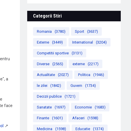
Categorii Stiri
Romania
(3780)
Sport
(3637)
Externe
(3449)
International
(3204)
Competitii sportive
(3131)
pentru
Diverse
(2565)
externe
(2217)
Actualitate
(2027)
Politica
(1946)
e", a
le zilei
(1842)
Guvern
(1734)
Decizii publice
(1721)
pe
te face
Sanatate
(1697)
Economie
(1683)
Finante
(1601)
Afaceri
(1598)
Medicina
(1598)
Educatie
(1374)