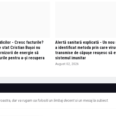
dicilor - Cresc facturile?
Alertă sanitară explicată - Un nou 
 stat Cristian Buşoi nu
a identificat metoda prin care viru
rnizorii de energie să
transmise de căpușe reușesc să e
rile pentru a-și recupera
sistemul imunitar
August 02, 2026
6
astra, dar va rugam sa folositi un limbaj decent si un mesaj la subiect.