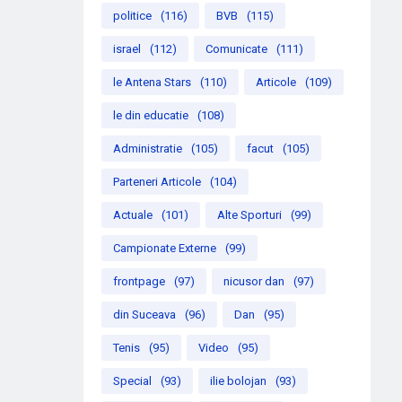
politice
(116)
BVB
(115)
israel
(112)
Comunicate
(111)
le Antena Stars
(110)
Articole
(109)
le din educatie
(108)
Administratie
(105)
facut
(105)
Parteneri Articole
(104)
Actuale
(101)
Alte Sporturi
(99)
Campionate Externe
(99)
frontpage
(97)
nicusor dan
(97)
din Suceava
(96)
Dan
(95)
Tenis
(95)
Video
(95)
Special
(93)
ilie bolojan
(93)