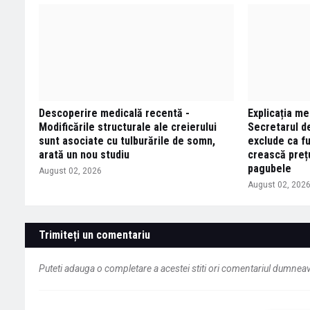
Descoperire medicală recentă -
Explicația me
Modificările structurale ale creierului
Secretarul de
sunt asociate cu tulburările de somn,
exclude ca fu
arată un nou studiu
crească prețu
pagubele
August 02, 2026
August 02, 202
Trimiteți un comentariu
Puteti adauga o completare a acestei stiti ori comentariul dumneavo