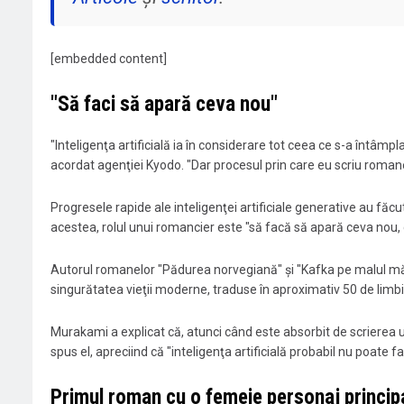
[embedded content]
"Să faci să apară ceva nou"
"Inteligenţa artificială ia în considerare tot ceea ce s-a întâmp
acordat agenţiei Kyodo. "Dar procesul prin care eu scriu romane
Progresele rapide ale inteligenţei artificiale generative au fă
acestea, rolul unui romancier este "să facă să apară ceva nou, c
Autorul romanelor "Pădurea norvegiană" şi "Kafka pe malul măr
singurătatea vieţii moderne, traduse în aproximativ 50 de limbi
Murakami a explicat că, atunci când este absorbit de scrierea un
spus el, apreciind că "inteligenţa artificială probabil nu poate f
Primul roman cu o femeie personaj princip