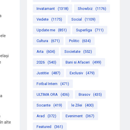
Invatamant
(1318)
Showbiz
(1176)
a
Vedete
(1175)
Social
(1109)
Update me
(851)
Superliga
(711)
sele
Cultura
(671)
Politic
(634)
Arta
(604)
Societate
(552)
celași
e
2026
(540)
Bani si Afaceri
(499)
Justitie
(487)
Exclusiv
(479)
Fotbal Intern
(471)
ULTIMA ORA
(436)
Brasov
(435)
ea
Socante
(419)
le Zilei
(400)
ă
Arad
(372)
Eveniment
(367)
în alte
Featured
(361)