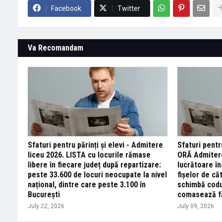
Facebook
Twitter
Va Recomandam
Sfaturi pentru părinți și elevi - Admitere
Sfaturi pentr
liceu 2026. LISTA cu locurile rămase
ORĂ Admitere
libere în fiecare județ după repartizare:
lucrătoare î
peste 33.600 de locuri neocupate la nivel
fișelor de căt
național, dintre care peste 3.100 în
schimbă codur
București
comasează fă
July 22, 2026
July 09, 2026