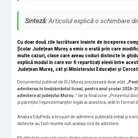
Sinteză:
Articolul explică o schimbare din
Cu doar două zile lucrătoare înainte de începerea compl
Școlar Județean Mureș a emis o erată prin care modific
multe cazuri, clase care aveau coduri distincte în ghidu
explică modul în care vor fi repartizați elevii între aces
Județean Mureș, cât și Ministerului Educației și Cercetă
Documentul publicat de ISJ Mureș precizează doar atât: „
Pent
admiterea în învățământul liceal, pentru anul școlar 2026-
admitere al județului Mureș
…” Iar la final scrie: „Prezentul d
și părinților/reprezentanților legali ai acestora, atât în format dig
Analiza EduPedu a broșurii de admitere publicată inițial și a er
distincte au fost reunite sub același cod de admitere.