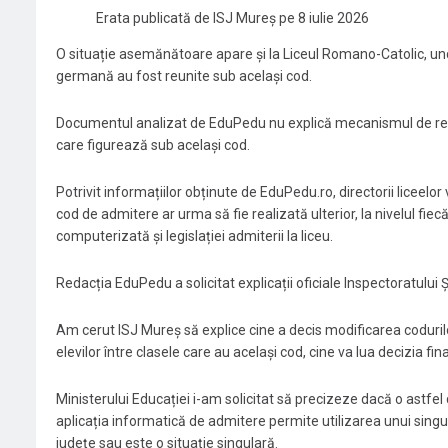
Erata publicată de ISJ Mureș pe 8 iulie 2026
O situație asemănătoare apare și la Liceul Romano-Catolic, unde 
germană au fost reunite sub același cod.
Documentul analizat de EduPedu nu explică mecanismul de repartiz
care figurează sub același cod.
Potrivit informațiilor obținute de EduPedu.ro, directorii liceelor 
cod de admitere ar urma să fie realizată ulterior, la nivelul fie
computerizată și legislației admiterii la liceu.
Redacția EduPedu a solicitat explicații oficiale Inspectoratului 
Am cerut ISJ Mureș să explice cine a decis modificarea coduril
elevilor între clasele care au același cod, cine va lua decizia fi
Ministerului Educației i-am solicitat să precizeze dacă o astf
aplicația informatică de admitere permite utilizarea unui singur
județe sau este o situație singulară.