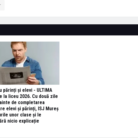
u părinți și elevi - ULTIMA
 la liceu 2026. Cu două zile
nainte de completarea
re elevi și părinți, ISJ Mureș
ile unor clase și le
ră nicio explicație