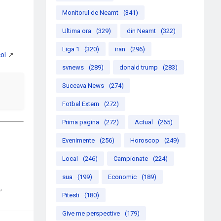
Monitorul de Neamt
(341)
Ultima ora
(329)
din Neamt
(322)
Liga 1
(320)
iran
(296)
svnews
(289)
donald trump
(283)
Suceava News
(274)
Fotbal Extern
(272)
Prima pagina
(272)
Actual
(265)
Evenimente
(256)
Horoscop
(249)
Local
(246)
Campionate
(224)
sua
(199)
Economic
(189)
6
Pitesti
(180)
Give me perspective
(179)