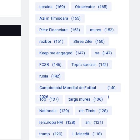
ucraina
(169)
Observator
(165)
Azi in Timisoara
(155)
Piete Financiare
(153)
mures
(152)
razboi
(151)
Stirea Zilei
(150)
Keep me engaged
(147)
sa
(147)
FCSB
(146)
Topic special
(142)
rusia
(142)
Campionatul Mondial de Fotbal
(140
2026
)
Top
(137)
targu mures
(136)
Nationala
(129)
din Timis
(128)
le Europa FM
(128)
ani
(121)
trump
(120)
LifeInedit
(118)