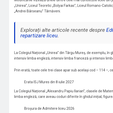
Modificările vizează unele dintre cele mai cunoscute licee din ju
„Unirea”, Liceul Teoretic „Bolyai Farkas”, Liceul Romano-Catolic,
„Andrei Bârseanu” Târnăveni.
Explorați alte articole recente despre
Ed
repartizare liceu
.
La Colegiul Național „Unirea” din Târgu Mureș, de exemplu, în ghid
intensiv limba engleză, intensiv limba franceză și intensiv li
Prin erată, toate cele trei clase apar sub același cod – 114 –, ce
Erata ISJ Mures din 8 iulie 2027
La Colegiul Național „Alexandru Papiu Ilarian”, clasele de Mat
limba engleză, care aveau coduri diferite în ghidul inițial, figur
Broșura de Admitere liceu 2026