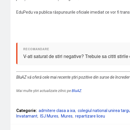
EduPedu va publica răspunsurile oficiale imediat ce vor fi transm
V-ati saturat de stiri negative? Trebuie sa cititi stiril
BluAZ vă oferă cele mai recente știri pozitive din surse de încrede
Mai multe știri actualizate zilnic pe
BluAZ
.
Categorie:
admitere clasa a ixa
colegiul national unirea tar
Invatamant
ISJ Mures
Mures
repartizare liceu