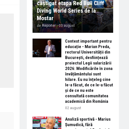
câștigat etapa Red Bull Cliff
Diving World Series de la
Mostar
de
Reporter
-
03 august
Context important pentru
educație - Marian Preda,
rectorul Universității din
București, desființează
proiectul Legii salarizării
2026: Modificările în zona
învățământului sunt
hilare. Eu nu înțeleg cine
le-a făcut, de ce le-a făcut
și de ce nu este
consultată comunitatea
academică din România
02 august
Analiză sportivă - Marius
Șumudică, fără