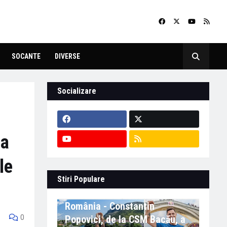
SOCANTE
DIVERSE
Socializare
ea
le
Stiri Populare
Eveniment important în
România - Constantin
0
Popovici, de la CSM Bacău, a