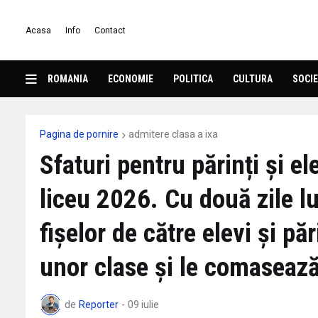
Acasa
Info
Contact
ROMANIA
ECONOMIE
POLITICA
CULTURA
SOCIE
Pagina de pornire
admitere clasa a ixa
Sfaturi pentru părinți și 
liceu 2026. Cu două zile l
fișelor de către elevi și p
unor clase și le comasează 
de
Reporter
-
09 iulie