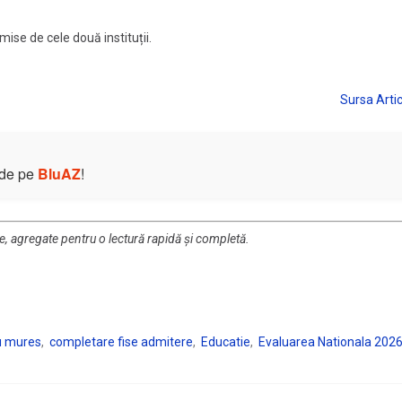
ise de cele două instituții.
e de pe
BluAZ
!
re, agregate pentru o lectură rapidă și completă.
gu mures
completare fise admitere
Educatie
Evaluarea Nationala 202