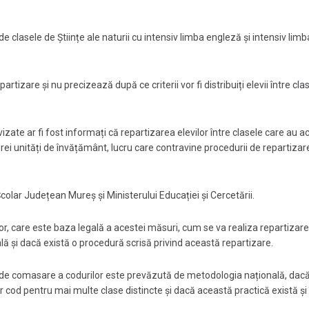
clasele de Științe ale naturii cu intensiv limba engleză și intensiv limb
are și nu precizează după ce criterii vor fi distribuiți elevii între cla
vizate ar fi fost informați că repartizarea elevilor între clasele care au a
cărei unități de învățământ, lucru care contravine procedurii de repartizar
Școlar Județean Mureș și Ministerului Educației și Cercetării.
or, care este baza legală a acestei măsuri, cum se va realiza repartizar
nală și dacă există o procedură scrisă privind această repartizare.
el de comasare a codurilor este prevăzută de metodologia națională, dac
 cod pentru mai multe clase distincte și dacă această practică există și 