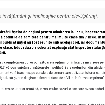
 învățământ și implicațiile pentru elevi/părinți.
etării fișelor de opțiuni pentru admiterea la liceu, Inspectorat
ă codurile de admitere pentru mai multe clase din 7 licee. În m
l publicat inițial au fost reunite sub același cod, iar documentu
te clase. Edupedu.ro a solicitat explicații atât Inspectoratului Ș
rii.
ru completarea corespunzătoare a opțiunilor în fișa de înscriere pe
2027, vă comunicăm următoarele modificări ale codurilor, din ghidul
ocument va fi transmis, pe canalele de comunicare utilizate, tuturor candid
ital, cât și, prin dirigintele fiecărei clase de a VIII-a, în format imprimat”.
atei emise ulterior arată că, în mai multe cazuri, clase care aveau coduri