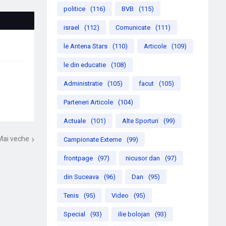
politice
(116)
BVB
(115)
israel
(112)
Comunicate
(111)
le Antena Stars
(110)
Articole
(109)
le din educatie
(108)
Administratie
(105)
facut
(105)
Parteneri Articole
(104)
Actuale
(101)
Alte Sporturi
(99)
Mai veche
Campionate Externe
(99)
frontpage
(97)
nicusor dan
(97)
din Suceava
(96)
Dan
(95)
Tenis
(95)
Video
(95)
Special
(93)
ilie bolojan
(93)