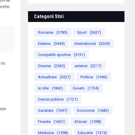
țional
oretic
Categorii Stiri
Romania
(3780)
Sport
(3637)
Externe
(3449)
International
(3204)
Competitii sportive
(3131)
 cu
Diverse
(2565)
externe
(2217)
Actualitate
(2027)
Politica
(1946)
le zilei
(1842)
Guvern
(1734)
Decizii publice
(1721)
nsiv
Sanatate
(1697)
Economie
(1683)
Finante
(1601)
Afaceri
(1598)
Medicina
(1598)
Educatie
(1374)