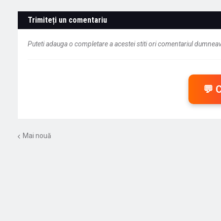
Trimiteți un comentariu
Puteti adauga o completare a acestei stiti ori comentariul dumneavo
💬 
Mai nouă