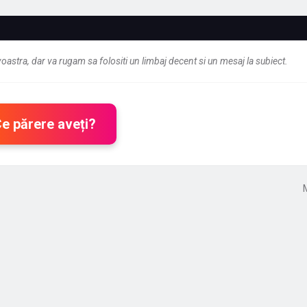
astra, dar va rugam sa folositi un limbaj decent si un mesaj la subiect.
Ce părere aveți?