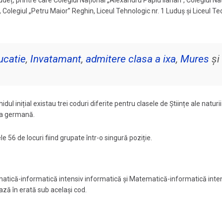
deț, printre care Colegiul Național „Alexandru Papiu Ilarian”, Colegiul Na
 Colegiul „Petru Maior” Reghin, Liceul Tehnologic nr. 1 Luduș și Liceul Te
ucatie
,
Invatamant
,
admitere clasa a ixa
,
Mures
și
ul inițial existau trei coduri diferite pentru clasele de Științe ale naturii
mba germană.
le 56 de locuri fiind grupate într-o singură poziție.
ematică-informatică intensiv informatică și Matematică-informatică inte
ează în erată sub același cod.