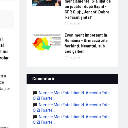
menajamente! S-a luat de
un jucător după Rapid -
CFR Cluj: „Jenant! Dobre
l-a făcut șnitel”
03 august
Eveniment important în
ul
România - Urmează zile
ai
fierbinți. Neamțul, sub
l nu
cod galben
colar
03 august
ntru
Comentarii
 de
aților
Numele Meu Este Lilian N. Aceasta Este
O Zi Foarte...
Numele Meu Este Lilian N. Aceasta Este
O Zi Foarte...
Numele Meu Este Lilian N. Aceasta Este
O Zi Foarte...