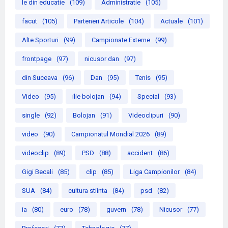
le din educatie
(109)
Administratie
(105)
facut
(105)
Parteneri Articole
(104)
Actuale
(101)
Alte Sporturi
(99)
Campionate Externe
(99)
frontpage
(97)
nicusor dan
(97)
din Suceava
(96)
Dan
(95)
Tenis
(95)
Video
(95)
ilie bolojan
(94)
Special
(93)
single
(92)
Bolojan
(91)
Videoclipuri
(90)
video
(90)
Campionatul Mondial 2026
(89)
videoclip
(89)
PSD
(88)
accident
(86)
Gigi Becali
(85)
clip
(85)
Liga Campionilor
(84)
SUA
(84)
cultura stiinta
(84)
psd
(82)
ia
(80)
euro
(78)
guvern
(78)
Nicusor
(77)