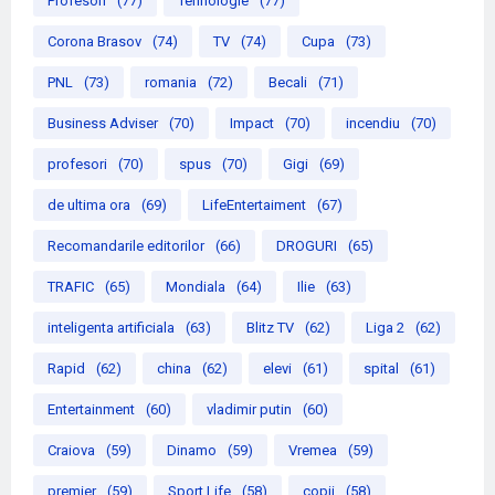
Profesori
(77)
Tehnologie
(77)
Corona Brasov
(74)
TV
(74)
Cupa
(73)
PNL
(73)
romania
(72)
Becali
(71)
Business Adviser
(70)
Impact
(70)
incendiu
(70)
profesori
(70)
spus
(70)
Gigi
(69)
de ultima ora
(69)
LifeEntertaiment
(67)
Recomandarile editorilor
(66)
DROGURI
(65)
TRAFIC
(65)
Mondiala
(64)
Ilie
(63)
inteligenta artificiala
(63)
Blitz TV
(62)
Liga 2
(62)
Rapid
(62)
china
(62)
elevi
(61)
spital
(61)
Entertainment
(60)
vladimir putin
(60)
Craiova
(59)
Dinamo
(59)
Vremea
(59)
premier
(59)
Sport Life
(58)
copii
(58)