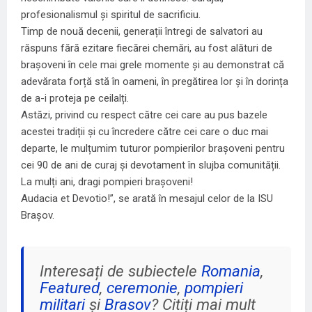
profesionalismul și spiritul de sacrificiu.
Timp de nouă decenii, generații întregi de salvatori au
răspuns fără ezitare fiecărei chemări, au fost alături de
brașoveni în cele mai grele momente și au demonstrat că
adevărata forță stă în oameni, în pregătirea lor și în dorința
de a-i proteja pe ceilalți.
Astăzi, privind cu respect către cei care au pus bazele
acestei tradiții și cu încredere către cei care o duc mai
departe, le mulțumim tuturor pompierilor brașoveni pentru
cei 90 de ani de curaj și devotament în slujba comunității.
La mulți ani, dragi pompieri brașoveni!
Audacia et Devotio!”, se arată în mesajul celor de la ISU
Brașov.
Interesați de subiectele
Romania
,
Featured
,
ceremonie
,
pompieri
militari
și
Brasov
? Citiți mai mult