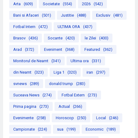
Arta
(609)
Societate
(554)
2026
(542)
Bani si Afaceri
(501)
Justitie
(488)
Exclusiv
(481)
Fotbal Intern
(472)
ULTIMA ORA
(437)
Brasov
(436)
Socante
(420)
le Zilei
(400)
Arad
(372)
Eveniment
(368)
Featured
(362)
Monitorul de Neamt
(341)
Ultima ora
(331)
din Neamt
(323)
Liga 1
(320)
iran
(297)
svnews
(289)
donald trump
(283)
Suceava News
(274)
Fotbal Extern
(273)
Prima pagina
(273)
Actual
(266)
Evenimente
(258)
Horoscop
(250)
Local
(246)
Campionate
(224)
sua
(199)
Economic
(189)