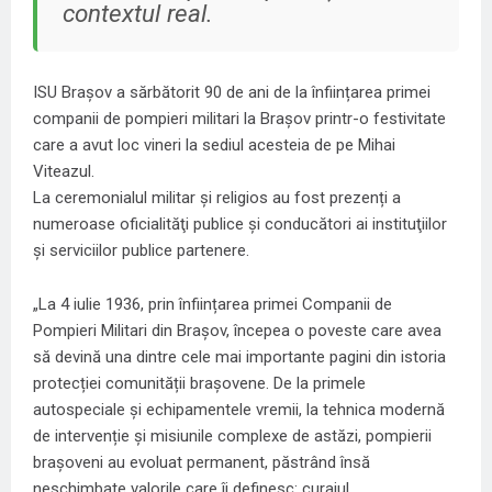
contextul real.
ISU Brașov a sărbătorit 90 de ani de la înființarea primei
companii de pompieri militari la Brașov printr-o festivitate
care a avut loc vineri la sediul acesteia de pe Mihai
Viteazul.
La ceremonialul militar şi religios au fost prezenți a
numeroase oficialităţi publice şi conducători ai instituţiilor
şi serviciilor publice partenere.
„La 4 iulie 1936, prin înființarea primei Companii de
Pompieri Militari din Brașov, începea o poveste care avea
să devină una dintre cele mai importante pagini din istoria
protecției comunității brașovene. De la primele
autospeciale și echipamentele vremii, la tehnica modernă
de intervenție și misiunile complexe de astăzi, pompierii
brașoveni au evoluat permanent, păstrând însă
neschimbate valorile care îi definesc: curajul,