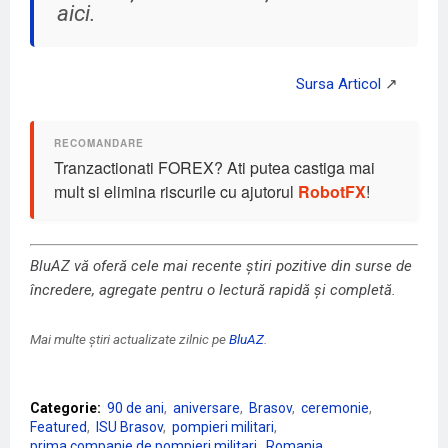
aici.
Tranzactionati FOREX? Ati putea castiga mai
mult si elimina riscurile cu ajutorul
RobotFX
!
BluAZ vă oferă cele mai recente știri pozitive din surse de
încredere, agregate pentru o lectură rapidă și completă.
Mai multe știri actualizate zilnic pe
BluAZ
.
Categorie:
90 de ani
aniversare
Brasov
ceremonie
Featured
ISU Brasov
pompieri militari
prima companie de pompieri militari
Romania