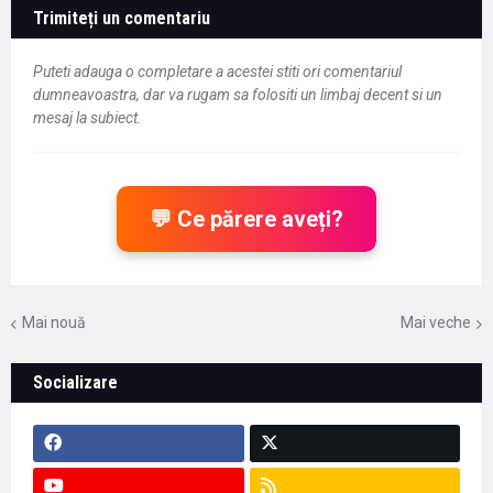
Trimiteți un comentariu
Puteti adauga o completare a acestei stiti ori comentariul
dumneavoastra, dar va rugam sa folositi un limbaj decent si un
mesaj la subiect.
💬 Ce părere aveți?
Mai nouă
Mai veche
Socializare