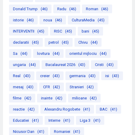
Donald Trump
(46)
Radu
(46)
Roman
(46)
istorie
(46)
noua
(46)
CulturaMedia
(45)
INTERVENTII
(45)
RISC
(45)
bani
(45)
declaratii
(45)
petrol
(45)
Chivu
(44)
Sa
(44)
lovitura
(44)
orientul mijlociu
(44)
ungaria
(44)
Bacalaureat 2026
(43)
Cristi
(43)
Real
(43)
creier
(43)
germania
(43)
isi
(43)
mesaj
(43)
CFR
(42)
Stranieri
(42)
filme
(42)
inainte
(42)
milioane
(42)
reactie
(42)
Alexandru Rogobete
(41)
BAC
(41)
Educatiei
(41)
Interne
(41)
Liga 3
(41)
Nicusor Dan
(41)
Romaniei
(41)