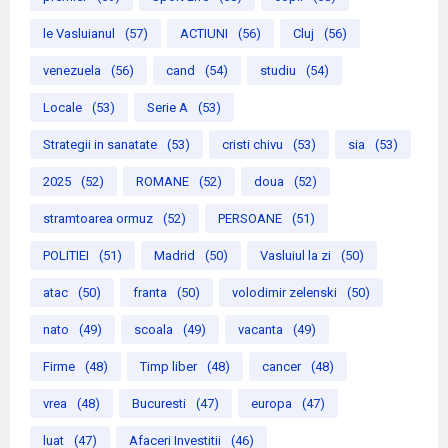
le Vasluianul
(57)
ACTIUNI
(56)
Cluj
(56)
venezuela
(56)
cand
(54)
studiu
(54)
Locale
(53)
Serie A
(53)
Strategii in sanatate
(53)
cristi chivu
(53)
sia
(53)
2025
(52)
ROMANE
(52)
doua
(52)
stramtoarea ormuz
(52)
PERSOANE
(51)
POLITIEI
(51)
Madrid
(50)
Vasluiul la zi
(50)
atac
(50)
franta
(50)
volodimir zelenski
(50)
nato
(49)
scoala
(49)
vacanta
(49)
Firme
(48)
Timp liber
(48)
cancer
(48)
vrea
(48)
Bucuresti
(47)
europa
(47)
luat
(47)
Afaceri Investitii
(46)