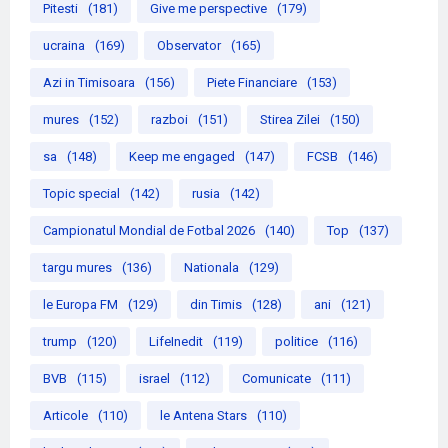
Pitesti
(181)
Give me perspective
(179)
ucraina
(169)
Observator
(165)
Azi in Timisoara
(156)
Piete Financiare
(153)
mures
(152)
razboi
(151)
Stirea Zilei
(150)
sa
(148)
Keep me engaged
(147)
FCSB
(146)
Topic special
(142)
rusia
(142)
Campionatul Mondial de Fotbal 2026
(140)
Top
(137)
targu mures
(136)
Nationala
(129)
le Europa FM
(129)
din Timis
(128)
ani
(121)
trump
(120)
LifeInedit
(119)
politice
(116)
BVB
(115)
israel
(112)
Comunicate
(111)
Articole
(110)
le Antena Stars
(110)