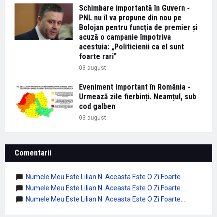
Schimbare importantă în Guvern -
PNL nu îl va propune din nou pe
Bolojan pentru funcția de premier și
acuză o campanie împotriva
acestuia: „Politicienii ca el sunt
foarte rari”
03 august
Eveniment important în România -
Urmează zile fierbinți. Neamțul, sub
cod galben
03 august
Comentarii
Numele Meu Este Lilian N. Aceasta Este O Zi Foarte...
Numele Meu Este Lilian N. Aceasta Este O Zi Foarte...
Numele Meu Este Lilian N. Aceasta Este O Zi Foarte...