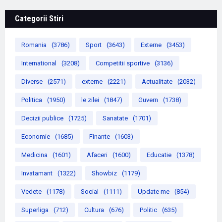
Categorii Stiri
Romania
(3786)
Sport
(3643)
Externe
(3453)
International
(3208)
Competitii sportive
(3136)
Diverse
(2571)
externe
(2221)
Actualitate
(2032)
Politica
(1950)
le zilei
(1847)
Guvern
(1738)
Decizii publice
(1725)
Sanatate
(1701)
Economie
(1685)
Finante
(1603)
Medicina
(1601)
Afaceri
(1600)
Educatie
(1378)
Invatamant
(1322)
Showbiz
(1179)
Vedete
(1178)
Social
(1111)
Update me
(854)
Superliga
(712)
Cultura
(676)
Politic
(635)