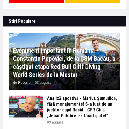
Stiri Populare
Eveniment important în România -
Constantin Popovici, de la CSM Bacău, a
câștigat etapa Red Bull Cliff Diving
World Series de la Mostar
de
Reporter
-
03 august
Analiză sportivă - Marius Șumudică,
fără menajamente! S-a luat de un
jucător după Rapid - CFR Cluj:
„Jenant! Dobre l-a făcut șnitel”
03 august