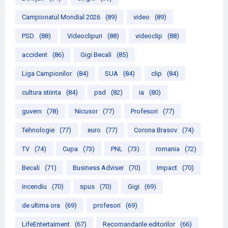
Campionatul Mondial 2026
(89)
video
(89)
PSD
(88)
Videoclipuri
(88)
videoclip
(88)
accident
(86)
Gigi Becali
(85)
Liga Campionilor
(84)
SUA
(84)
clip
(84)
cultura stiinta
(84)
psd
(82)
ia
(80)
guvern
(78)
Nicusor
(77)
Profesori
(77)
Tehnologie
(77)
euro
(77)
Corona Brasov
(74)
TV
(74)
Cupa
(73)
PNL
(73)
romania
(72)
Becali
(71)
Business Adviser
(70)
Impact
(70)
incendiu
(70)
spus
(70)
Gigi
(69)
de ultima ora
(69)
profesori
(69)
LifeEntertaiment
(67)
Recomandarile editorilor
(66)