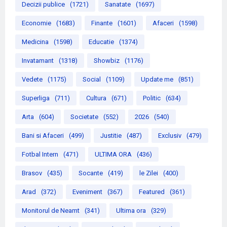
Decizii publice
(1721)
Sanatate
(1697)
Economie
(1683)
Finante
(1601)
Afaceri
(1598)
Medicina
(1598)
Educatie
(1374)
Invatamant
(1318)
Showbiz
(1176)
Vedete
(1175)
Social
(1109)
Update me
(851)
Superliga
(711)
Cultura
(671)
Politic
(634)
Arta
(604)
Societate
(552)
2026
(540)
Bani si Afaceri
(499)
Justitie
(487)
Exclusiv
(479)
Fotbal Intern
(471)
ULTIMA ORA
(436)
Brasov
(435)
Socante
(419)
le Zilei
(400)
Arad
(372)
Eveniment
(367)
Featured
(361)
Monitorul de Neamt
(341)
Ultima ora
(329)