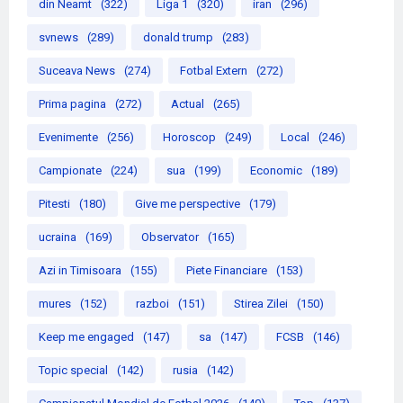
din Neamt
(322)
Liga 1
(320)
iran
(296)
svnews
(289)
donald trump
(283)
Suceava News
(274)
Fotbal Extern
(272)
Prima pagina
(272)
Actual
(265)
Evenimente
(256)
Horoscop
(249)
Local
(246)
Campionate
(224)
sua
(199)
Economic
(189)
Pitesti
(180)
Give me perspective
(179)
ucraina
(169)
Observator
(165)
Azi in Timisoara
(155)
Piete Financiare
(153)
mures
(152)
razboi
(151)
Stirea Zilei
(150)
Keep me engaged
(147)
sa
(147)
FCSB
(146)
Topic special
(142)
rusia
(142)