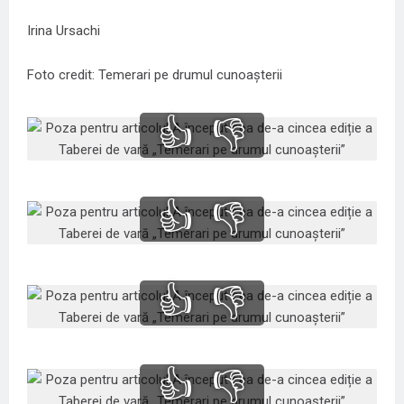
Irina Ursachi
Foto credit: Temerari pe drumul cunoașterii
👍
👎
👍
👎
👍
👎
👍
👎