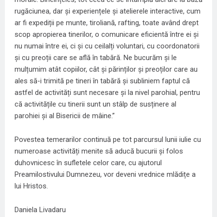
rugăciunea, dar și experiențele și atelierele interactive, cum
ar fi expediții pe munte, tiroliană, rafting, toate având drept
scop apropierea tinerilor, o comunicare eficientă între ei și
nu numai între ei, ci și cu ceilalți voluntari, cu coordonatorii
și cu preoții care se află în tabără. Ne bucurăm și le
mulțumim atât copiilor, cât și părinților și preoților care au
ales să-i trimită pe tineri în tabără și subliniem faptul că
astfel de activități sunt necesare și la nivel parohial, pentru
că activitățile cu tinerii sunt un stâlp de susținere al
parohiei și al Bisericii de mâine.”
Povestea temerarilor continuă pe tot parcursul lunii iulie cu
numeroase activități menite să aducă bucurii și folos
duhovnicesc în sufletele celor care, cu ajutorul
Preamilostivului Dumnezeu, vor deveni vrednice mlădițe a
lui Hristos.
Daniela Livadaru