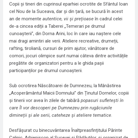
Copii și tineri din cuprinsul eparhiei ocrotite de Sfântul Ioan
cel Nou de la Suceava, dar și din țară, se bucură în acest
an de momente
autentice, vii și prețioase
în cadrul celei
de-a cincea ediții a Taberei „Temerari pe drumul
cunoașterii”, din Dorna Arini, loc în care iau naștere cele
mai dragi amintiri ale verii. Ateliere recreative, drumeții,
rafting, tiroliană, cursuri de prim ajutor, vânătoare de
comori, jocuri olimpice sunt numai câteva dintre activitățile
pregătite de organizatori pentru a le ghida pașii
participanților pe drumul cunoașterii.
Sub ocrotirea Născătoarei de Dumnezeu, la Mănăstirea
„Acoperământul Maicii Domnului” din Ținutul Dornelor, copiii
și tinerii vor avea în zilele de tabără
popasuri sufletești în
care Îl vor descoperi pe Dumnezeu prin rugăciunile
dimineții și ale serii, cateheze și ateliere tematice
.
Desfășurat cu binecuvântarea Înaltpreasfințitului Părinte
Calinic, Arhiepiscop al Sucevei și Rădăuților, și organizat de