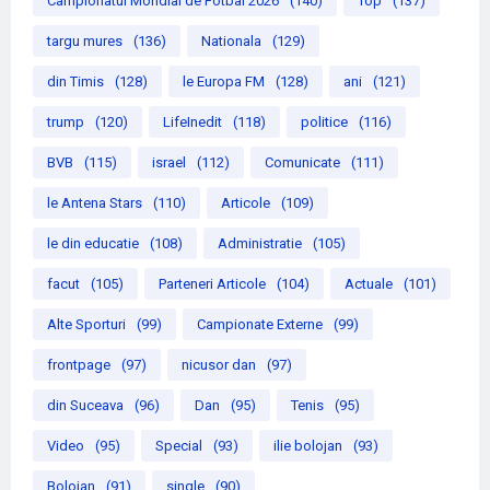
Campionatul Mondial de Fotbal 2026
(140)
Top
(137)
targu mures
(136)
Nationala
(129)
din Timis
(128)
le Europa FM
(128)
ani
(121)
trump
(120)
LifeInedit
(118)
politice
(116)
BVB
(115)
israel
(112)
Comunicate
(111)
le Antena Stars
(110)
Articole
(109)
le din educatie
(108)
Administratie
(105)
facut
(105)
Parteneri Articole
(104)
Actuale
(101)
Alte Sporturi
(99)
Campionate Externe
(99)
frontpage
(97)
nicusor dan
(97)
din Suceava
(96)
Dan
(95)
Tenis
(95)
Video
(95)
Special
(93)
ilie bolojan
(93)
Bolojan
(91)
single
(90)