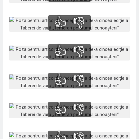
👍
👎
👍
👎
👍
👎
👍
👎
👍
👎