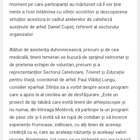
moment pe care participanții au mărturisit că îl vor ține
minte a fost
întâlnirea cu sfinții ocrotitori
și descoperirea
virtuților acestora în cadrul atelierelor de cateheză
susținute de arhid. Daniel Cupeț, referent al sectorului
organizator.
Alături de asistența duhovnicească, precum și de cea
medicală, tinerii temerari se bucură de sprijinul neîncetat și
de prietenia echipei de voluntari, precum și a
reprezentanților Sectorul
Catehizare, Tineret și Educație
pentru Viață
, coordonat de arhid. Paul Vlăduț Lungu,
consilier eparhial. Sfinția sa a vorbit despre acest program
care a ajuns la al cincilea an de desfășurare. „Este un
proiect de tip tabără care invită tinerii din arhiepiscopie și
nu numai, din întreaga Moldovă, să participe la un program
de șase zile și îi invită să se rupă de cotidian și să încerce
experiențe frumoase, ziditoare, cu alți tineri de aceeași
credință cu ei, care au aceleași năzuințe și aceleași valori
morale. Bineînțeles, tot ceea ce se întâmplă aici are la bază