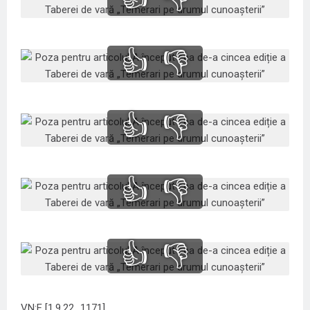
👍
👎
👍
👎
👍
👎
👍
👎
VN:F [1.9.22_1171]