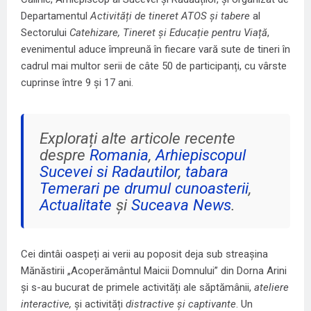
Departamentul
Activități de tineret ATOS și tabere
al
Sectorului
Catehizare, Tineret și Educație pentru Viață
,
evenimentul aduce împreună în fiecare vară sute de tineri în
cadrul mai multor serii de câte 50 de participanți, cu vârste
cuprinse între 9 și 17 ani.
Explorați alte articole recente
despre
Romania
,
Arhiepiscopul
Sucevei si Radautilor
,
tabara
Temerari pe drumul cunoasterii
,
Actualitate
și
Suceava News
.
Cei dintâi oaspeți ai verii au poposit deja sub streașina
Mănăstirii „Acoperământul Maicii Domnului” din Dorna Arini
și s-au bucurat de primele activități ale săptămânii,
ateliere
interactive,
și activități
distractive și captivante
. Un