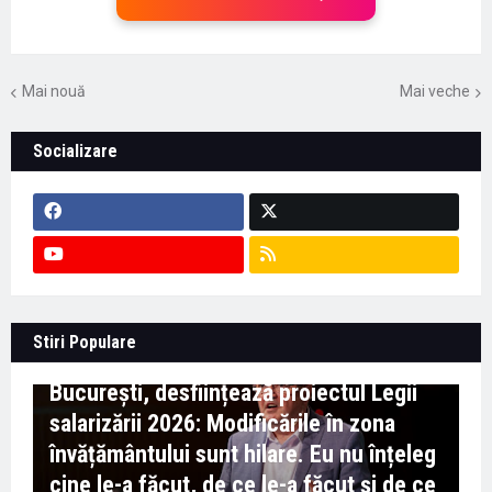
Mai nouă
Mai veche
Socializare
Context important pentru educație -
Stiri Populare
Marian Preda, rectorul Universității din
București, desființează proiectul Legii
salarizării 2026: Modificările în zona
învățământului sunt hilare. Eu nu înțeleg
cine le-a făcut, de ce le-a făcut și de ce