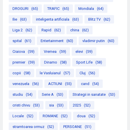
DROGURI
(65)
TRAFIC
(65)
Mondiala
(64)
Ilie
(63)
inteligenta artificiala
(63)
Blitz TV
(62)
Liga 2
(62)
Rapid
(62)
china
(62)
spital
(61)
Entertainment
(60)
vladimir putin
(60)
Craiova
(59)
Vremea
(59)
elevi
(59)
premier
(59)
Dinamo
(58)
Sport Life
(58)
copii
(58)
le Vasluianul
(57)
Cluj
(56)
venezuela
(56)
ACTIUNI
(55)
cand
(54)
studiu
(54)
Serie A
(53)
Strategii in sanatate
(53)
cristi chivu
(53)
sia
(53)
2025
(52)
Locale
(52)
ROMANE
(52)
doua
(52)
stramtoarea ormuz
(52)
PERSOANE
(51)