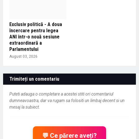
Exclusiv politică - A doua
încercare pentru legea
ANI într-o nouă sesiune
extraordinară a
Parlamentului
August 03, 2026
Trimiteți un comentariu
Puteti adauga o completare a acestei stiti ori comentariul
dumneavoastra, dar va rugam sa folositi un limbaj decent si un
mesaj la subiect.
💬 Ce părere aveți?