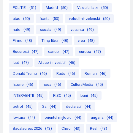
POLITIEI
(51)
Madrid
(50)
Vasluiul la zi
(50)
atac
(50)
franta
(50)
volodimir zelenski
(50)
nato
(49)
scoala
(49)
vacanta
(49)
Firme
(48)
Timp liber
(48)
vrea
(48)
Bucuresti
(47)
cancer
(47)
europa
(47)
luat
(47)
Afaceri Investitii
(46)
Donald Trump
(46)
Radu
(46)
Roman
(46)
istorie
(46)
noua
(46)
CulturaMedia
(45)
INTERVENTII
(45)
RISC
(45)
bani
(45)
petrol
(45)
Sa
(44)
declaratii
(44)
lovitura
(44)
orientul mijlociu
(44)
ungaria
(44)
Bacalaureat 2026
(43)
Chivu
(43)
Real
(43)