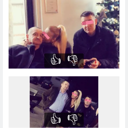
👍
👎
👍
👎