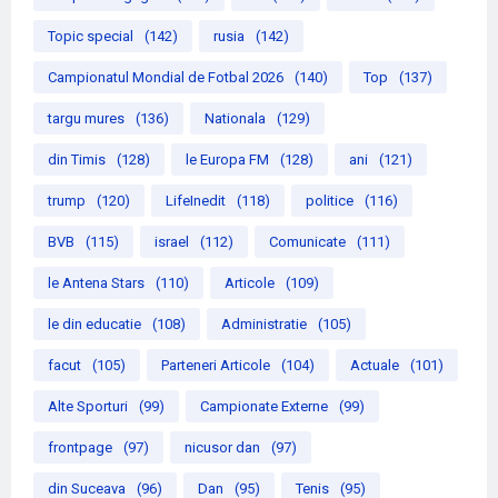
Topic special
(142)
rusia
(142)
Campionatul Mondial de Fotbal 2026
(140)
Top
(137)
targu mures
(136)
Nationala
(129)
din Timis
(128)
le Europa FM
(128)
ani
(121)
trump
(120)
LifeInedit
(118)
politice
(116)
BVB
(115)
israel
(112)
Comunicate
(111)
le Antena Stars
(110)
Articole
(109)
le din educatie
(108)
Administratie
(105)
facut
(105)
Parteneri Articole
(104)
Actuale
(101)
Alte Sporturi
(99)
Campionate Externe
(99)
frontpage
(97)
nicusor dan
(97)
din Suceava
(96)
Dan
(95)
Tenis
(95)