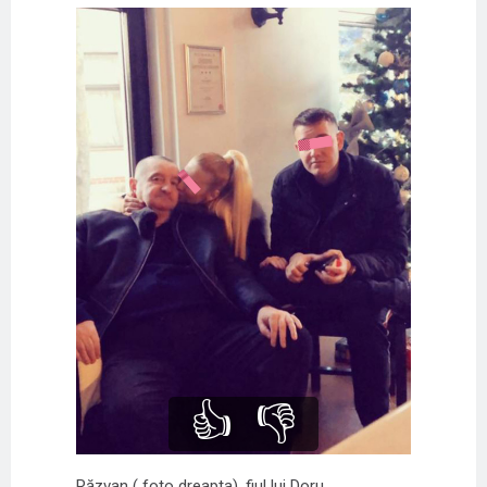
👍
👎
Răzvan ( foto dreapta), fiul lui Doru