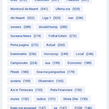
Monitorul de Neamt
(341)
Ultima ora
(329)
din Neamt
(322)
Liga 1
(320)
iran
(296)
svnews
(289)
donald trump
(283)
Suceava News
(274)
Fotbal Extern
(272)
Prima pagina
(272)
Actual
(265)
Evenimente
(256)
Horoscop
(249)
Local
(246)
Campionate
(224)
sua
(199)
Economic
(189)
Pitesti
(180)
Give me perspective
(179)
ucraina
(169)
Observator
(165)
Azi in Timisoara
(155)
Piete Financiare
(153)
mures
(152)
razboi
(151)
Stirea Zilei
(150)
Keep me engaged
(147)
sa
(147)
FCSB
(146)