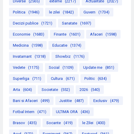
Diverse
(2565)
externe
(2217)
Actualitate
(2027)
Politica
(1946)
le zilei
(1842)
Guvern
(1734)
Decizii publice
(1721)
Sanatate
(1697)
Economie
(1683)
Finante
(1601)
Afaceri
(1598)
Medicina
(1598)
Educatie
(1374)
Invatamant
(1318)
Showbiz
(1176)
Vedete
(1175)
Social
(1109)
Update me
(851)
Superliga
(711)
Cultura
(671)
Politic
(634)
Arta
(604)
Societate
(552)
2026
(540)
Bani si Afaceri
(499)
Justitie
(487)
Exclusiv
(479)
Fotbal Intern
(471)
ULTIMA ORA
(436)
Brasov
(435)
Socante
(419)
le Zilei
(400)
Arad
(372)
Eveniment
(367)
Featured
(361)