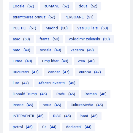
Locale
(52)
ROMANE
(52)
doua
(52)
stramtoarea ormuz
(52)
PERSOANE
(51)
POLITIEI
(51)
Madrid
(50)
Vasluiul la zi
(50)
atac
(50)
franta
(50)
volodimir zelenski
(50)
nato
(49)
scoala
(49)
vacanta
(49)
Firme
(48)
Timp liber
(48)
vrea
(48)
Bucuresti
(47)
cancer
(47)
europa
(47)
luat
(47)
Afaceri Investitii
(46)
Donald Trump
(46)
Radu
(46)
Roman
(46)
istorie
(46)
noua
(46)
CulturaMedia
(45)
INTERVENTII
(45)
RISC
(45)
bani
(45)
petrol
(45)
Sa
(44)
declaratii
(44)