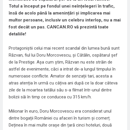
Totul a început pe fondul unei neînțelegeri în trafic,
însă de acolo până la amenințări și implicarea mai
multor persoane, inclusiv un celebru interlop, nu a mai
fost decât un pas.
CANCAN.RO
vă prezintă toate
detaliile!
Protagoniștii celui mai recent scandal din lumea bună sunt
Răzvan, fiul lui Doru Morcovescu, și Cătălin, ospătarul șef
de la Prestige. Așa cum știm, Răzvan nu este străin de
astfel de evenimente, căci a intrat de-a lungul timpului în
numeroase conflicte. Amator de senzații tari, acesta a
atras atenția în urmă cu câțiva ani după ce la doar câteva
zile de la moartea tatălui său s-a filmat într-unul dintre
bolizii săi în timp ce conducea cu 315 km/h.
Milionar în euro, Doru Morcovescu era considerat unul
dintre bogații României cu afaceri în turism și comerț.
Deținea în mai multe orașe din țară cinci hoteluri, două