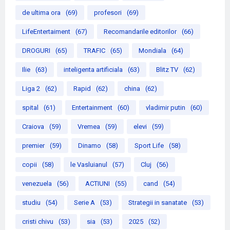
de ultima ora
(69)
profesori
(69)
LifeEntertaiment
(67)
Recomandarile editorilor
(66)
DROGURI
(65)
TRAFIC
(65)
Mondiala
(64)
Ilie
(63)
inteligenta artificiala
(63)
Blitz TV
(62)
Liga 2
(62)
Rapid
(62)
china
(62)
spital
(61)
Entertainment
(60)
vladimir putin
(60)
Craiova
(59)
Vremea
(59)
elevi
(59)
premier
(59)
Dinamo
(58)
Sport Life
(58)
copii
(58)
le Vasluianul
(57)
Cluj
(56)
venezuela
(56)
ACTIUNI
(55)
cand
(54)
studiu
(54)
Serie A
(53)
Strategii in sanatate
(53)
cristi chivu
(53)
sia
(53)
2025
(52)