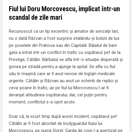
Fiul lui Doru Morcovescu, implicat într-un
scandal de zile mari
Recunoscut ca un tip excentric și amator de senzații tari,
nu o dată Răzvan a fost surprins etalându-și bolizii de lux
pe șoselele din Prahova sau din Capitală. Băiatul de bani
gata a intrat într-un conflict în trafic cu ospătarul șef de la
Prestige, Cătălin. Bărbatul se afla într-o situație disperată și
gonea pe stradă pentru a ajunge la spital. Se afla cu fiul
său în mașină care ar fi avut nevoie de îngrijiri medicale
urgente. Cătălin și Răzvan au avut un schimb de replici și
ceva șicane în trafic, iar pe fiul lui Morcovescu l-ar fi
deranjat atitudinea ospătarului, dar, cel puțin pentru
moment, conflictul s-a oprit acolo.
Doar că, la scurt timp după acest incident, ospătarul șef
Cătălin ar fi fost abordat de bodyguardul fiului lui
Morcovescu, pe nume Dorel. Garda de corp l-a avertizat pe