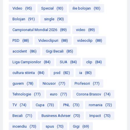
Video
(95)
Special
(93)
ilie bolojan
(93)
Bolojan
(91)
single
(90)
Campionatul Mondial 2026
(89)
video
(89)
PSD
(88)
Videoclipuri
(88)
videoclip
(88)
accident
(86)
Gigi Becali
(85)
Liga Campionilor
(84)
SUA
(84)
clip
(84)
cultura stiinta
(84)
psd
(82)
ia
(80)
guvern
(78)
Nicusor
(77)
Profesori
(77)
Tehnologie
(77)
euro
(77)
Corona Brasov
(74)
TV
(74)
Cupa
(73)
PNL
(73)
romania
(72)
Becali
(71)
Business Adviser
(70)
Impact
(70)
incendiu
(70)
spus
(70)
Gigi
(69)