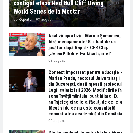
câștigat etapa Red Bull Cliff Diving
World Series de la Mostar
de
Reporter
-
03 august
Analiză sportivă - Marius Șumudică,
fără menajamente! S-a luat de un
jucător după Rapid - CFR Cluj:
„Jenant! Dobre l-a făcut șnitel”
03 august
Context important pentru educație -
Marian Preda, rectorul Universității
din București, desființează proiectul
Legii salarizării 2026: Modificările în
zona învățământului sunt hilare. Eu
nu înțeleg cine le-a făcut, de ce le-a
făcut și de ce nu este consultată
comunitatea academică din România
02 august
Studiu medical de actualitate - Gripa