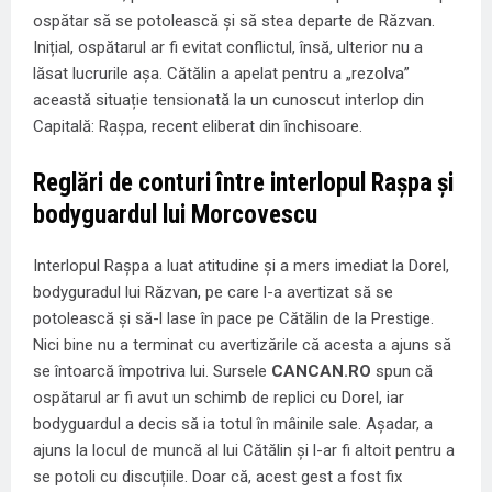
ospătar să se potolească și să stea departe de Răzvan.
Inițial, ospătarul ar fi evitat conflictul, însă, ulterior nu a
lăsat lucrurile așa. Cătălin a apelat pentru a „rezolva”
această situație tensionată la un cunoscut interlop din
Capitală: Rașpa, recent eliberat din închisoare.
Reglări de conturi între interlopul Rașpa și
bodyguardul lui Morcovescu
Interlopul Rașpa a luat atitudine și a mers imediat la Dorel,
bodyguradul lui Răzvan, pe care l-a avertizat să se
potolească și să-l lase în pace pe Cătălin de la Prestige.
Nici bine nu a terminat cu avertizările că acesta a ajuns să
se întoarcă împotriva lui. Sursele
CANCAN.RO
spun că
ospătarul ar fi avut un schimb de replici cu Dorel, iar
bodyguardul a decis să ia totul în mâinile sale. Așadar, a
ajuns la locul de muncă al lui Cătălin și l-ar fi altoit pentru a
se potoli cu discuțiile. Doar că, acest gest a fost fix