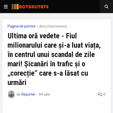
Pagina de pornire
doru morcovescu
Ultima oră vedete - Fiul
milionarului care și-a luat viața,
în centrul unui scandal de zile
mari! Șicanări în trafic și o
„corecție” care s-a lăsat cu
urmări
de
Reporter
-
04 iulie
0