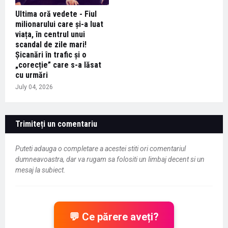
Ultima oră vedete - Fiul
milionarului care și-a luat
viața, în centrul unui
scandal de zile mari!
Șicanări în trafic și o
„corecție” care s-a lăsat
cu urmări
July 04, 2026
Trimiteți un comentariu
Puteti adauga o completare a acestei stiti ori comentariul
dumneavoastra, dar va rugam sa folositi un limbaj decent si un
mesaj la subiect.
💬 Ce părere aveți?