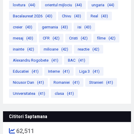
lovitura
(44)
orientul mijlociu
(44)
ungaria
(44)
Bacalaureat 2026
(43)
Chivu
(43)
Real
(43)
creier
(43)
germania
(43)
isi
(43)
mesaj
(43)
CFR
(42)
Cristi
(42)
filme
(42)
inainte
(42)
milioane
(42)
reactie
(42)
Alexandru Rogobete
(41)
BAC
(41)
Educatiei
(41)
Interne
(41)
Liga 3
(41)
Nicusor Dan
(41)
Romaniei
(41)
Stranieri
(41)
Universitatea
(41)
clasa
(41)
Cititori Saptamana
62,511