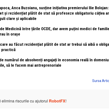
oca, Anca Buzoianu, susține inițiativa premierului Ilie Bolojan:
t și rezidențiat plătit de stat să profeseze obligatoriu câțiva an
li clare și aplicabile
e Medicină între țările OCDE, dar avem puțini medici de familie
rau în orașe
care au făcut rezidențiat plătit de stat ar trebui să aibă o obliga
n practică
or de numărul de absolvenți angajați în economia reală în domeniu
țile, să le facem mai antreprenoriale
elimina riscurile cu ajutorul
RobotFX
!