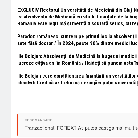
EXCLUSIV Rectorul Universității de Medicină din Cluj-Nap
ca absolvenții de Medicină cu studii finanțate de la buge
România este legitimă și merită discutată serios, cu regu
Paradox românesc: suntem pe primul loc la absolvenții d
sate fără doctor / În 2024, peste 90% dintre medici luc
Ilie Bolojan: Absolvenții de Medicină la buget și medicii 
lucreze câțiva ani în România / Haideți să punem asta î
Ilie Bolojan cere condiționarea finanțării universitățil
absolvit: Cred că ar trebui să deranjăm puțin universită
Tranzactionati FOREX? Ati putea castiga mai mult si 