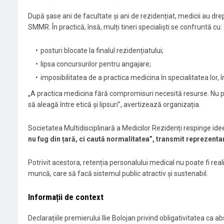
După șase ani de facultate și ani de rezidențiat, medicii au dre
SMMR. În practică, însă, mulți tineri specialiști se confruntă cu:
posturi blocate la finalul rezidențiatului;
lipsa concursurilor pentru angajare;
imposibilitatea de a practica medicina în specialitatea lor, î
„A practica medicina fără compromisuri necesită resurse. Nu po
să aleagă între etică și lipsuri”, avertizează organizația.
Societatea Multidisciplinară a Medicilor Rezidenți respinge idee
nu fug din țară, ci caută normalitatea”, transmit reprezent
Potrivit acestora, retenția personalului medical nu poate fi realiza
muncă, care să facă sistemul public atractiv și sustenabil.
Informații de context
Declarațiile premierului Ilie Bolojan privind obligativitatea ca a