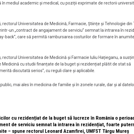
 mediul academic și medical, cu poziții exprimate de rectorii universit
 rectorul Universitatea de Medicină, Farmacie, Științe și Tehnologie din
rintr-un „contract de angajament de serviciu” semnat la intrarea în rezid
p „pay-back”, care să permită rambursarea costurilor de formare în anumit
 rectorul Universitatea de Medicină și Farmacie Iuliu Hațieganu, a susți
 Medicină cu studii finanțate de la buget și rezidențiat plătit de stat să
rită discutată serios”, cu reguli clare și aplicabile.
public, mai ales în medicina de familie și în zonele rurale, dar și al datel
cilor cu rezidențiat de la buget să lucreze în România o perioa
ent de serviciu semnat la intrarea în rezidențiat, foarte puter
finite – spune rectorul Leonard Azamfirei, UMFST Târgu Mureș