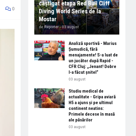
câștigat etapa Red Bull Cliff
0
Diving World Series de la
Mostar
de
Reporter
-
03 august
Analiză sportivă - Marius
Șumudică, fără
menajamente! S-a luat de
un jucător după Rapid -
CFR Cluj: „Jenant! Dobre
l-a făcut șnitel”
03 august
Studiu medical de
actualitate - Gripa aviară
H5 a ajuns și pe ultimul
continent neatins:
Primele decese în masă
ale păsărilor
03 august