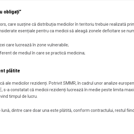
u obligați”
 care susține că distribuția medicilor în teritoriu trebuie realizată pri
considerate esențiale pentru ca medicii să aleagă zonele deficitare se nu
cei care lucrează în zone vulnerabile;
iferent de mediul în care se practică medicina;
nt plătite
ă ale medicilor rezidenți. Potrivit SMMR, în cadrul unor analize europene
, s-a constatat că medicii rezidenți lucrează în medie peste limita ma
ind timpul de lucru.
lună, dintre care doar una este plătită, conform contractului, restul fiin