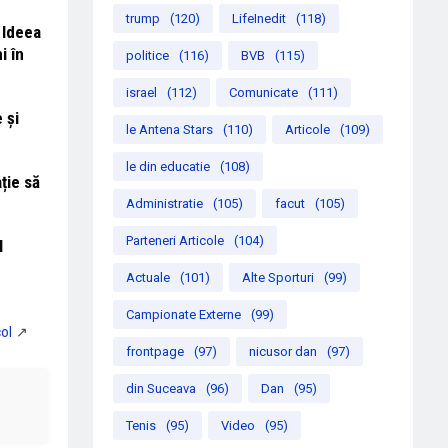
trump
(120)
LifeInedit
(118)
 Ideea
i în
politice
(116)
BVB
(115)
israel
(112)
Comunicate
(111)
 și
le Antena Stars
(110)
Articole
(109)
le din educatie
(108)
ție să
Administratie
(105)
facut
(105)
Parteneri Articole
(104)
l
Actuale
(101)
Alte Sporturi
(99)
Campionate Externe
(99)
frontpage
(97)
nicusor dan
(97)
din Suceava
(96)
Dan
(95)
Tenis
(95)
Video
(95)