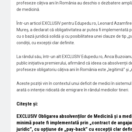
profeseze câțiva ani în România au deschis o dezbatere amplă în
de medicină.
Într-un articol EXCLUSIV pentru Edupedu.ro, Leonard Azamfirei,
Mureș, a declarat că obligativitatea ar putea fi implementată p
cu o bază juridică solidă și cu posibilitatea unei clauze de ti
condiții, cu excepții clar definite.
La rândul său, într-un alt EXCLUSIV Edupedu.ro, Anca Buzoianu,
public inițiativa premierului, afirmând că ideea ca absolvenții de
profeseze obligatoriu câțiva ani în România este „legitimă” și „me
Aceste poziții vin în contextul unui deficit de medici în sistemul 
arată o intenție ridicată de emigrare în rândul medicilor tineri.
Citește și:
EXCLUSIV Obligarea absolvenților de Medicină și a medi
minimă poate fi implementată prin „contract de angajam
juridic”, cu opțiune de „pay-back” cu excepții clar de