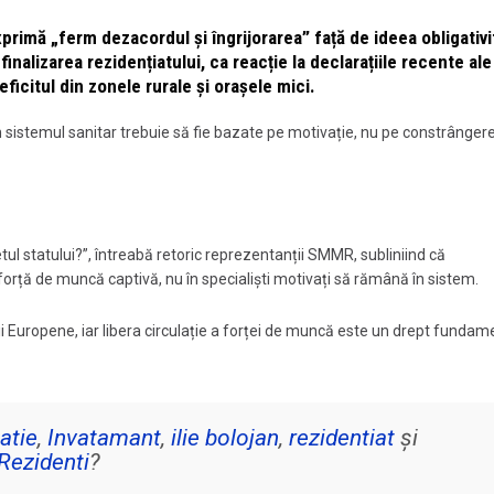
primă „ferm dezacordul și îngrijorarea” față de ideea obligativit
inalizarea rezidențiatului, ca reacție la declarațiile recente ale
eficitul din zonele rurale și orașele mici.
 sistemul sanitar trebuie să fie bazate pe motivație, nu pe constrângere, 
etul statului?”, întreabă retoric reprezentanții SMMR, subliniind că
forță de muncă captivă, nu în specialiști motivați să rămână în sistem.
Europene, iar libera circulație a forței de muncă este un drept fundame
atie
,
Invatamant
,
ilie bolojan
,
rezidentiat
și
Rezidenti
?