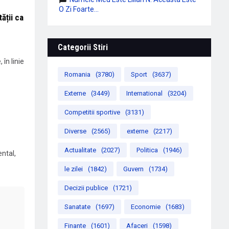
O Zi Foarte...
ății ca
Categorii Stiri
în linie
Romania
(3780)
Sport
(3637)
Externe
(3449)
International
(3204)
Competitii sportive
(3131)
Diverse
(2565)
externe
(2217)
Actualitate
(2027)
Politica
(1946)
ntal,
le zilei
(1842)
Guvern
(1734)
Decizii publice
(1721)
Sanatate
(1697)
Economie
(1683)
Finante
(1601)
Afaceri
(1598)