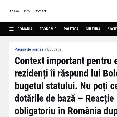
Acasa
Info
Contact
ROMANIA
ECONOMIE
POLITICA
CULTURA
SOCIE
Pagina de pornire
Educatie
Context important pentru 
rezidenți îi răspund lui Bo
bugetul statului. Nu poți 
dotările de bază – Reacție l
obligatoriu în România dup