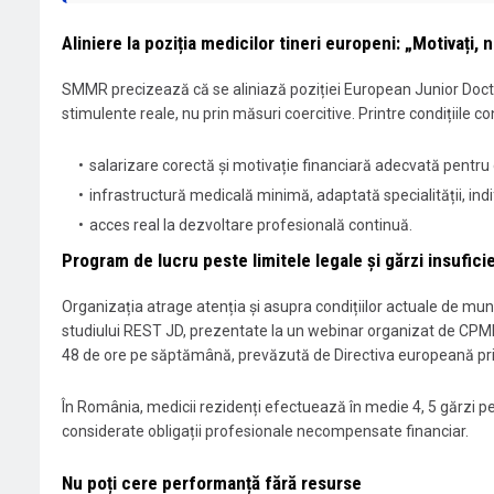
Aliniere la poziția medicilor tineri europeni: „Motivați, n
SMMR precizează că se aliniază poziției European Junior Doctors,
stimulente reale, nu prin măsuri coercitive. Printre condițiile 
salarizare corectă și motivație financiară adecvată pentru 
infrastructură medicală minimă, adaptată specialității, ind
acces real la dezvoltare profesională continuă.
Program de lucru peste limitele legale și gărzi insuficie
Organizația atrage atenția și asupra condițiilor actuale de munc
studiului REST JD, prezentate la un webinar organizat de CPME
48 de ore pe săptămână, prevăzută de Directiva europeană priv
În România, medicii rezidenți efectuează în medie 4, 5 gărzi pe 
considerate obligații profesionale necompensate financiar.
Nu poți cere performanță fără resurse