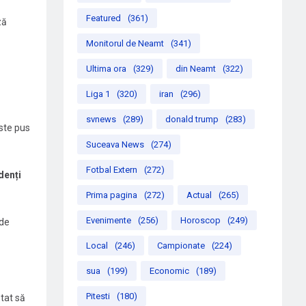
Featured
(361)
ză
Monitorul de Neamt
(341)
Ultima ora
(329)
din Neamt
(322)
Liga 1
(320)
iran
(296)
svnews
(289)
donald trump
(283)
ste pus
Suceava News
(274)
Fotbal Extern
(272)
denți
Prima pagina
(272)
Actual
(265)
Evenimente
(256)
Horoscop
(249)
 de
Local
(246)
Campionate
(224)
sua
(199)
Economic
(189)
Pitesti
(180)
stat să