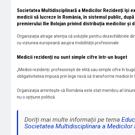
Societatea Multidisciplinară a Medicilor Rezidenți își ex
medicii să lucreze în România, în sistemul public, după f
premierului Ilie Bolojan privind distribuția medicilor și d
Organizația atrage atenția că soluțiile pentru dezechilibrele din
cu viziunea europeană asupra mobilității profesionale.
Medicii rezidenți nu sunt simple cifre într-un buget
„Medicii rezidenți: profesioniști de elită sau simple cifre în bug
obligativitatea impusă prin lege riscă să transforme medicii în 
Organizația amintește că România este stat membru al Uniunii 
nu o opțiune politică.
Doriți mai multe informații pe tema
Educ
Societatea Multidisciplinara a Medicilor 