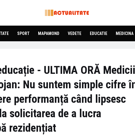
TATE
SPORT
MAPAMOND
VEDETE
EDUCATIE
MEDICINA
educație - ULTIMA ORĂ Medici
lojan: Nu suntem simple cifre î
cere performanță când lipsesc
a solicitarea de a lucra
ă rezidențiat