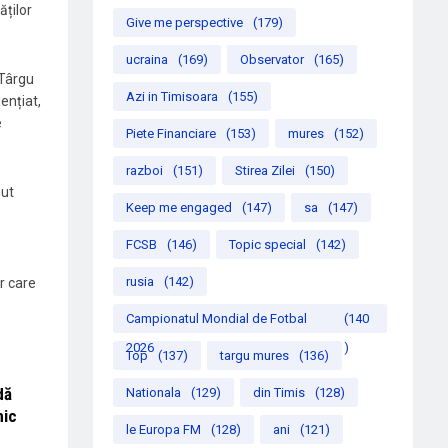
ăților
Give me perspective
(179)
ucraina
(169)
Observator
(165)
 Târgu
Azi in Timisoara
(155)
ențiat,
e
Piete Financiare
(153)
mures
(152)
razboi
(151)
Stirea Zilei
(150)
nut
Keep me engaged
(147)
sa
(147)
FCSB
(146)
Topic special
(142)
rusia
(142)
or care
Campionatul Mondial de Fotbal
(140
2026
)
Top
(137)
targu mures
(136)
dă
Nationala
(129)
din Timis
(128)
nic
le Europa FM
(128)
ani
(121)