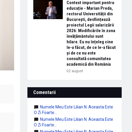
Context important pentru
educație - Marian Preda,
rectorul Universității din
București, desființează
proiectul Legii salarizării
2026: Modificările în zona
învățământului sunt
hilare. Eu nu înțeleg cine
le-a făcut, de ce le-a făcut
și de ce nu este
consultată comunitatea
academică din România
02 august
Comentarii
Numele Meu Este Lilian N. Aceasta Este
O Zi Foarte...
Numele Meu Este Lilian N. Aceasta Este
O Zi Foarte...
Numele Meu Este Lilian N. Aceasta Este