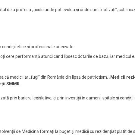
ptul de a profesa „acolo unde pot evolua și unde sunt motivați”, sublinia
n condiții etice și profesionale adecvate.
ți cere performanță atunci când lipsesc dotările de bază, iar medicul e
a că medicii ar „fugi” din România din lipsă de patriotism. „
Medicii rezi
anții SMMR.
tă prin bariere legislative, ci prin investiții în oameni, spitale și condiții
bsolvenții de Medicină formați la buget și medicii cu rezidențiat plătit de 