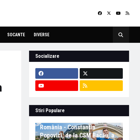
SOCANTE
DIVERSE
Socializare
i
n
Stiri Populare
Eveniment important în
România - Constantin
Popovici, de la CSM Bacău, a