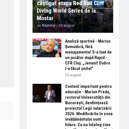
câștigat etapa Red Bull Cliff
Diving World Series de la
Mostar
de
Reporter
-
03 august
Analiză sportivă - Marius
Șumudică, fără
menajamente! S-a luat de
un jucător după Rapid -
CFR Cluj: „Jenant! Dobre
l-a făcut șnitel”
03 august
Context important pentru
educație - Marian Preda,
rectorul Universității din
București, desființează
proiectul Legii salarizării
2026: Modificările în zona
învățământului sunt
hilare. Eu nu înțeleg cine