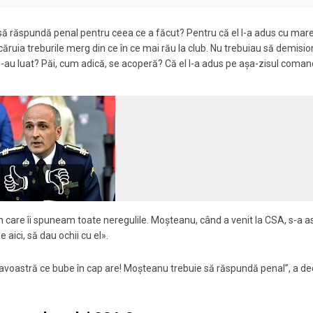
 să răspundă penal pentru ceea ce a făcut? Pentru că el l-a adus cu mar
ruia treburile merg din ce în ce mai rău la club. Nu trebuiau să demisi
au luat? Păi, cum adică, se acoperă? Că el l-a adus pe așa-zisul coman
👍
👎
în care îi spuneam toate neregulile. Moșteanu, când a venit la CSA, s-a 
 aici, să dau ochii cu el».
eavoastră ce bube în cap are! Moșteanu trebuie să răspundă penal”, a de