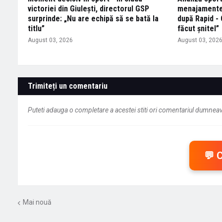
victoriei din Giulești, directorul GSP
menajamente!
surprinde: „Nu are echipă să se bată la
după Rapid - 
titlu”
făcut șnitel”
August 03, 2026
August 03, 202
Trimiteți un comentariu
Puteti adauga o completare a acestei stiti ori comentariul dumneavo
💬 
Mai nouă