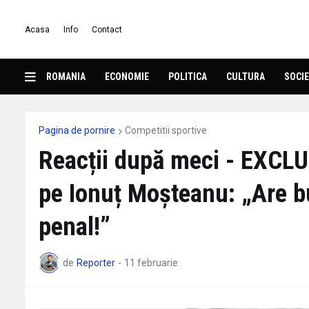
Acasa
Info
Contact
ROMANIA
ECONOMIE
POLITICA
CULTURA
SOCIE
Pagina de pornire
Competitii sportive
Reacții după meci - EXCLUS
pe Ionuț Moșteanu: „Are b
penal!”
de
Reporter
-
11 februarie