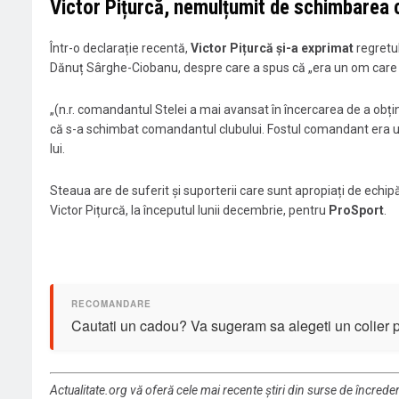
Victor Pițurcă, nemulțumit de schimbarea
Într-o declarație recentă,
Victor Pițurcă și-a exprimat
regretul
Dănuț Sârghe-Ciobanu, despre care a spus că „era un om care 
„(n.r. comandantul Stelei a mai avansat în încercarea de a o
că s-a schimbat comandantul clubului. Fostul comandant era u
lui.
Steaua are de suferit și suporterii care sunt apropiați de echipă
Victor Pițurcă, la începutul lunii decembrie, pentru
ProSport
.
Cautati un cadou? Va sugeram sa alegeti un colier 
Actualitate.org vă oferă cele mai recente știri din surse de încrede