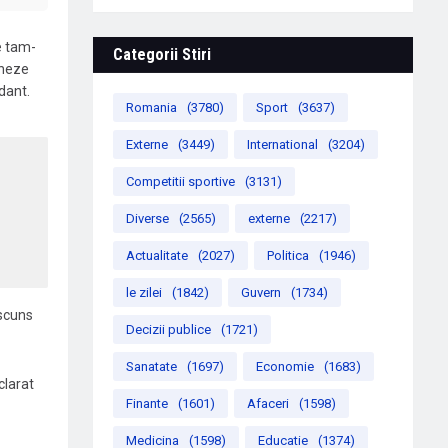
e tam-
Categorii Stiri
oneze
dant.
Romania
(3780)
Sport
(3637)
Externe
(3449)
International
(3204)
Competitii sportive
(3131)
Diverse
(2565)
externe
(2217)
Actualitate
(2027)
Politica
(1946)
le zilei
(1842)
Guvern
(1734)
ascuns
Decizii publice
(1721)
Sanatate
(1697)
Economie
(1683)
clarat
Finante
(1601)
Afaceri
(1598)
Medicina
(1598)
Educatie
(1374)