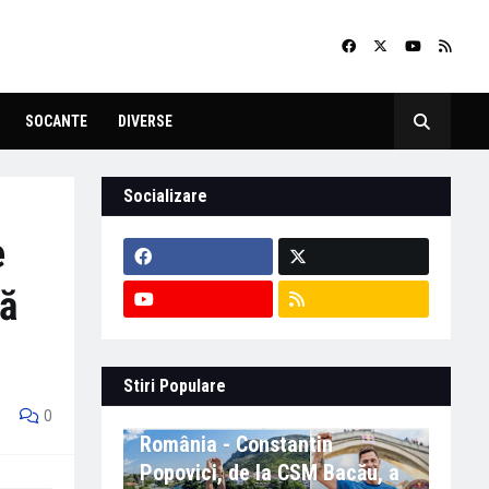
SOCANTE
DIVERSE
Socializare
e
dă
Stiri Populare
Eveniment important în
0
România - Constantin
Popovici, de la CSM Bacău, a