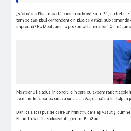
„Văd că s-a lăsat moartă chestia cu Moșteanu. Păi, nu trebuie
tam pe așa-zisul comandant din ziua de astăzi, sub comanda că
împreună? Nu Moșteanu l-a prezentat la minister? Ce măsuri s-
Moșteanu l-a adus, în condițiile în care eu aveam raport acolo 
de mine. Îmi spunea cineva că a zis: «Vai, dar să nu fie Talpan pe
Danilof a fost pus de către un ministru care ați văzut și dumn
Florin Talpan, în exclusivitate, pentru
ProSport
.