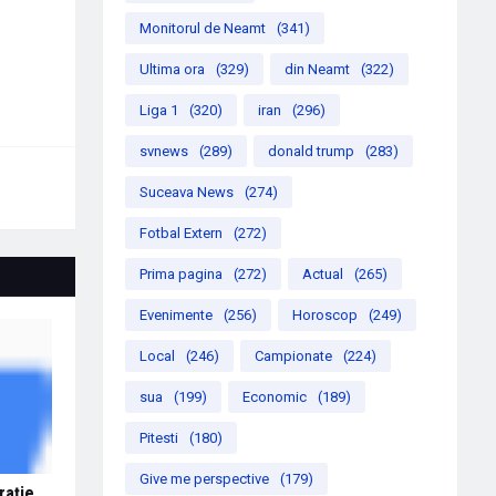
Monitorul de Neamt
(341)
Ultima ora
(329)
din Neamt
(322)
Liga 1
(320)
iran
(296)
svnews
(289)
donald trump
(283)
Suceava News
(274)
Fotbal Extern
(272)
Prima pagina
(272)
Actual
(265)
Evenimente
(256)
Horoscop
(249)
Local
(246)
Campionate
(224)
sua
(199)
Economic
(189)
Pitesti
(180)
Give me perspective
(179)
rație