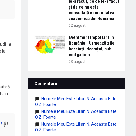
le-a făcut, de ce le-a făcut
și de ce nu este
consultată comunitatea
academică din România
02 august
Eveniment important în
România - Urmează zile
udiile
fierbinți. Neamțul, sub
 la
cod galben
03 august
Comentarii
uit să
te în
Numele Meu Este Lilian N. Aceasta Este
O Zi Foarte...
Numele Meu Este Lilian N. Aceasta Este
O Zi Foarte...
n
și
Numele Meu Este Lilian N. Aceasta Este
O Zi Foarte...