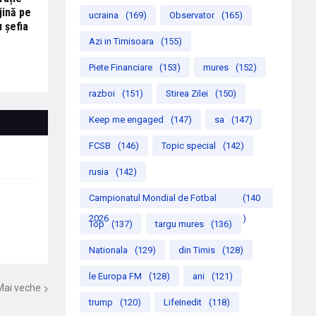
jină pe
ucraina
(169)
Observator
(165)
u șefia
Azi in Timisoara
(155)
Piete Financiare
(153)
mures
(152)
razboi
(151)
Stirea Zilei
(150)
Keep me engaged
(147)
sa
(147)
FCSB
(146)
Topic special
(142)
rusia
(142)
Campionatul Mondial de Fotbal
(140
2026
)
Top
(137)
targu mures
(136)
Nationala
(129)
din Timis
(128)
le Europa FM
(128)
ani
(121)
Mai veche
trump
(120)
LifeInedit
(118)