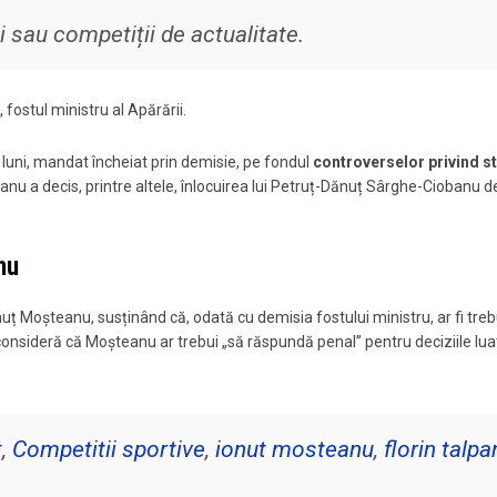
 sau competiții de actualitate.
 fostul ministru al Apărării.
 luni, mandat încheiat prin demisie, pe fondul
controverselor privind st
u a decis, printre altele, înlocuirea lui Petruț-Dănuț Sârghe-Ciobanu de
nu
uț Moșteanu, susținând că, odată cu demisia fostului ministru, ar fi treb
nsideră că Moșteanu ar trebui „să răspundă penal” pentru deciziile lua
t
,
Competitii sportive
,
ionut mosteanu
,
florin talpa