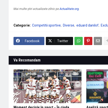
Mai multe știri actualizate zilnic pe
Actualitate.org
.
Categorie:
Competitii sportive
Diverse
eduard danilof
Excl
Facebook
Twitter
Va Recomandam
Moment decisiv în sport - În ciuda
Analiză sport