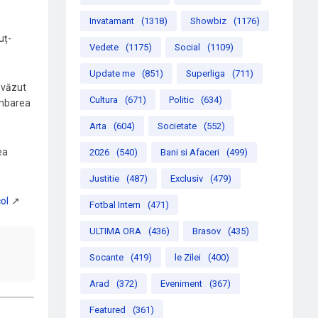
Invatamant
(1318)
Showbiz
(1176)
uț-
Vedete
(1175)
Social
(1109)
Update me
(851)
Superliga
(711)
 văzut
Cultura
(671)
Politic
(634)
imbarea
Arta
(604)
Societate
(552)
ea
2026
(540)
Bani si Afaceri
(499)
Justitie
(487)
Exclusiv
(479)
Fotbal Intern
(471)
ULTIMA ORA
(436)
Brasov
(435)
Socante
(419)
le Zilei
(400)
Arad
(372)
Eveniment
(367)
Featured
(361)