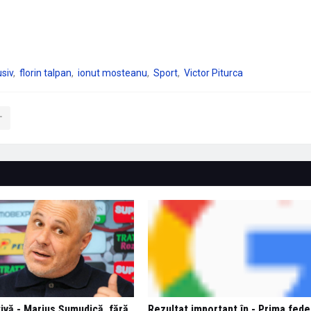
usiv
florin talpan
ionut mosteanu
Sport
Victor Piturca
ivă - Marius Șumudică, fără
Rezultat important în - Prima fede