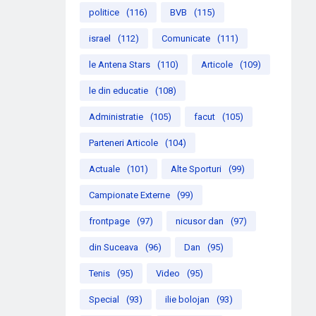
politice
(116)
BVB
(115)
israel
(112)
Comunicate
(111)
le Antena Stars
(110)
Articole
(109)
le din educatie
(108)
Administratie
(105)
facut
(105)
Parteneri Articole
(104)
Actuale
(101)
Alte Sporturi
(99)
Campionate Externe
(99)
frontpage
(97)
nicusor dan
(97)
din Suceava
(96)
Dan
(95)
Tenis
(95)
Video
(95)
Special
(93)
ilie bolojan
(93)