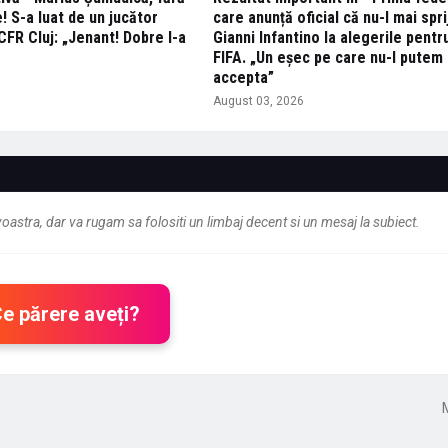
 S-a luat de un jucător
care anunță oficial că nu-l mai spri
CFR Cluj: „Jenant! Dobre l-a
Gianni Infantino la alegerile pentr
FIFA. „Un eşec pe care nu-l putem
accepta”
6
August 03, 2026
astra, dar va rugam sa folositi un limbaj decent si un mesaj la subiect.
Ce părere aveți?