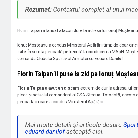
Rezumat:
Contextul complet al unui meci
Florin Talpan a lansat atacuri dure la adresa lui Ionuț Moșteanu,
Ionuț Moșteanu a condus Ministerul Apărării timp de doar cinci
sale
. În scurta perioadă petrecută la conducerea MApN, Moștean
comanda Clubului Sportiv al Armatei cu Eduard Danilof.
Florin Talpan îl pune la zid pe Ionuț Moștea
Florin Talpan a avut un discurs
extrem de dur la adresa lui Ion
plece și actualul comandant al CSA Steaua. Totodată, acesta co
perioada în care a condus Ministerul Apărării.
Mai multe detalii și articole despre
Spor
eduard danilof
așteaptă aici.