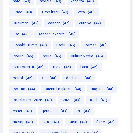
nato
(49)
scoala
(49)
vacanta
(49)
Firme
(48)
Timp liber
(48)
vrea
(48)
Bucuresti
(47)
cancer
(47)
europa
(47)
luat
(47)
Afaceri Investitii
(46)
Donald Trump
(46)
Radu
(46)
Roman
(46)
istorie
(46)
noua
(46)
CulturaMedia
(45)
INTERVENTII
(45)
RISC
(45)
bani
(45)
petrol
(45)
Sa
(44)
declaratii
(44)
lovitura
(44)
orientul mijlociu
(44)
ungaria
(44)
Bacalaureat 2026
(43)
Chivu
(43)
Real
(43)
creier
(43)
germania
(43)
isi
(43)
mesaj
(43)
CFR
(42)
Cristi
(42)
filme
(42)
inainte
(42)
milioane
(42)
reactie
(42)