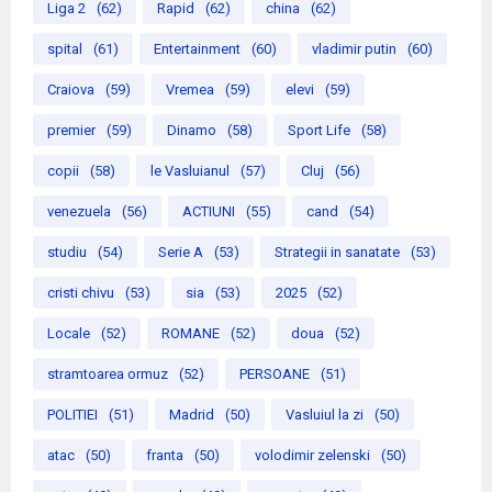
Liga 2
(62)
Rapid
(62)
china
(62)
spital
(61)
Entertainment
(60)
vladimir putin
(60)
Craiova
(59)
Vremea
(59)
elevi
(59)
premier
(59)
Dinamo
(58)
Sport Life
(58)
copii
(58)
le Vasluianul
(57)
Cluj
(56)
venezuela
(56)
ACTIUNI
(55)
cand
(54)
studiu
(54)
Serie A
(53)
Strategii in sanatate
(53)
cristi chivu
(53)
sia
(53)
2025
(52)
Locale
(52)
ROMANE
(52)
doua
(52)
stramtoarea ormuz
(52)
PERSOANE
(51)
POLITIEI
(51)
Madrid
(50)
Vasluiul la zi
(50)
atac
(50)
franta
(50)
volodimir zelenski
(50)