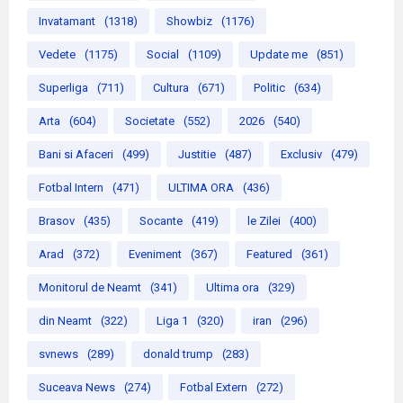
Invatamant
(1318)
Showbiz
(1176)
Vedete
(1175)
Social
(1109)
Update me
(851)
Superliga
(711)
Cultura
(671)
Politic
(634)
Arta
(604)
Societate
(552)
2026
(540)
Bani si Afaceri
(499)
Justitie
(487)
Exclusiv
(479)
Fotbal Intern
(471)
ULTIMA ORA
(436)
Brasov
(435)
Socante
(419)
le Zilei
(400)
Arad
(372)
Eveniment
(367)
Featured
(361)
Monitorul de Neamt
(341)
Ultima ora
(329)
din Neamt
(322)
Liga 1
(320)
iran
(296)
svnews
(289)
donald trump
(283)
Suceava News
(274)
Fotbal Extern
(272)