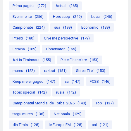
Prima pagina
(272)
Actual
(265)
Evenimente
(256)
Horoscop
(249)
Local
(246)
Campionate
(224)
sua
(199)
Economic
(189)
Pitesti
(180)
Give me perspective
(179)
ucraina
(169)
Observator
(165)
Azi in Timisoara
(155)
Piete Financiare
(153)
mures
(152)
razboi
(151)
Stirea Zilei
(150)
Keep me engaged
(147)
sa
(147)
FCSB
(146)
Topic special
(142)
rusia
(142)
Campionatul Mondial de Fotbal 2026
(140)
Top
(137)
targu mures
(136)
Nationala
(129)
din Timis
(128)
le Europa FM
(128)
ani
(121)