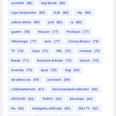
accident
(86)
Gigi Becali
(85)
Liga Campionilor
(84)
SUA
(84)
clip
(84)
cultura stiinta
(84)
psd
(82)
ia
(80)
guvern
(78)
Nicusor
(77)
Profesori
(77)
Tehnologie
(77)
euro
(77)
Corona Brasov
(74)
TV
(74)
Cupa
(73)
PNL
(73)
romania
(72)
Becali
(71)
Business Adviser
(70)
Impact
(70)
incendiu
(70)
spus
(70)
Gigi
(69)
de ultima ora
(69)
profesori
(69)
LifeEntertaiment
(67)
Recomandarile editorilor
(66)
DROGURI
(65)
TRAFIC
(65)
Mondiala
(64)
Ilie
(63)
inteligenta artificiala
(63)
Blitz TV
(62)