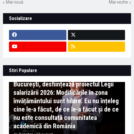
Mai nouă
Mai veche
Socializare
Context important pentru educație -
Stiri Populare
Marian Preda, rectorul Universității din
București, desființează proiectul Legii
salarizării 2026: Modificările în zona
învățământului sunt hilare. Eu nu înțeleg
cine le-a făcut, de ce le-a făcut și de ce
nu este consultată comunitatea
academică din România