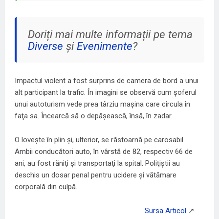
Doriți mai multe informații pe tema
Diverse
și
Evenimente
?
Impactul violent a fost surprins de camera de bord a unui
alt participant la trafic. În imagini se observă cum şoferul
unui autoturism vede prea târziu maşina care circula în
faţa sa. Încearcă să o depăşească, însă, în zadar.
O loveşte în plin şi, ulterior, se răstoarnă pe carosabil.
Ambii conducători auto, în vârstă de 82, respectiv 66 de
ani, au fost răniţi şi transportaţi la spital. Poliţiştii au
deschis un dosar penal pentru ucidere şi vătămare
corporală din culpă.