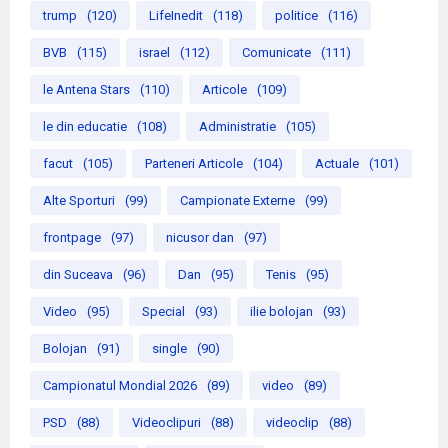
trump
(120)
LifeInedit
(118)
politice
(116)
BVB
(115)
israel
(112)
Comunicate
(111)
le Antena Stars
(110)
Articole
(109)
le din educatie
(108)
Administratie
(105)
facut
(105)
Parteneri Articole
(104)
Actuale
(101)
Alte Sporturi
(99)
Campionate Externe
(99)
frontpage
(97)
nicusor dan
(97)
din Suceava
(96)
Dan
(95)
Tenis
(95)
Video
(95)
Special
(93)
ilie bolojan
(93)
Bolojan
(91)
single
(90)
Campionatul Mondial 2026
(89)
video
(89)
PSD
(88)
Videoclipuri
(88)
videoclip
(88)