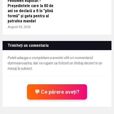
Fenomen explicat -
Președintele care la 80 de
ani se declară a fi în ”plină
formă” și gata pentru al
patrulea mandat
August 03, 2026
Trimiteți un comentariu
Puteti adauga o completare a acestei stiti ori comentariul
dumneavoastra, dar va rugam sa folositi un limbaj decent si un
mesaj la subiect.
💬 Ce părere aveți?