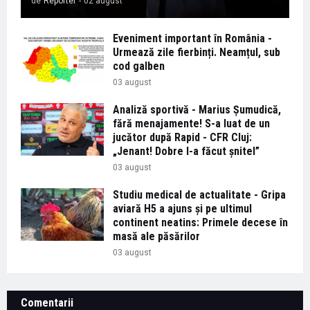
de
Reporter
-
02 august
Eveniment important în România -
Urmează zile fierbinți. Neamțul, sub
cod galben
03 august
Analiză sportivă - Marius Șumudică,
fără menajamente! S-a luat de un
jucător după Rapid - CFR Cluj:
„Jenant! Dobre l-a făcut șnitel”
03 august
Studiu medical de actualitate - Gripa
aviară H5 a ajuns și pe ultimul
continent neatins: Primele decese în
masă ale păsărilor
03 august
Comentarii