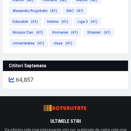
Alexandru Rogobete
(41)
BAC
(41)
Educatiei
(41)
Interne
(41)
Liga 3
(41)
Nicusor Dan
(41)
Romaniei
(41)
Stranieri
(41)
Universitatea
(41)
clasa
(41)
Cititori Saptamana
64,857
ULTIMELE STIRI
Va oferim cele mai interesante stiri noi, publicate de catre cele mai