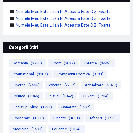
Numele Meu Este Lilian N. Aceasta Este O Zi Foarte...
Numele Meu Este Lilian N. Aceasta Este O Zi Foarte...
Numele Meu Este Lilian N. Aceasta Este O Zi Foarte...
Categorii Stiri
Romania
(3780)
Sport
(3637)
Externe
(3449)
International
(3204)
Competitii sportive
(3131)
Diverse
(2565)
externe
(2217)
Actualitate
(2027)
Politica
(1946)
le zilei
(1842)
Guvern
(1734)
Decizii publice
(1721)
Sanatate
(1697)
Economie
(1683)
Finante
(1601)
Afaceri
(1598)
Medicina
(1598)
Educatie
(1374)