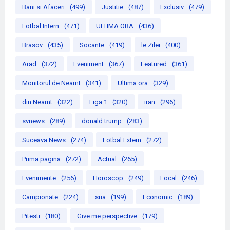
Bani si Afaceri
(499)
Justitie
(487)
Exclusiv
(479)
Fotbal Intern
(471)
ULTIMA ORA
(436)
Brasov
(435)
Socante
(419)
le Zilei
(400)
Arad
(372)
Eveniment
(367)
Featured
(361)
Monitorul de Neamt
(341)
Ultima ora
(329)
din Neamt
(322)
Liga 1
(320)
iran
(296)
svnews
(289)
donald trump
(283)
Suceava News
(274)
Fotbal Extern
(272)
Prima pagina
(272)
Actual
(265)
Evenimente
(256)
Horoscop
(249)
Local
(246)
Campionate
(224)
sua
(199)
Economic
(189)
Pitesti
(180)
Give me perspective
(179)