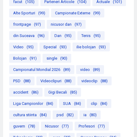
facut
(105)
Parteneri Articole
(104)
Actuale
(101)
Alte Sporturi
(99)
Campionate Externe
(99)
frontpage
(97)
nicusor dan
(97)
din Suceava
(96)
Dan
(95)
Tenis
(95)
Video
(95)
Special
(93)
ilie bolojan
(93)
Bolojan
(91)
single
(90)
Campionatul Mondial 2026
(89)
video
(89)
PSD
(88)
Videoclipuri
(88)
videoclip
(88)
accident
(86)
Gigi Becali
(85)
Liga Campionilor
(84)
SUA
(84)
clip
(84)
cultura stiinta
(84)
psd
(82)
ia
(80)
guvern
(78)
Nicusor
(77)
Profesori
(77)