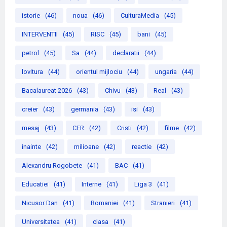
istorie
(46)
noua
(46)
CulturaMedia
(45)
INTERVENTII
(45)
RISC
(45)
bani
(45)
petrol
(45)
Sa
(44)
declaratii
(44)
lovitura
(44)
orientul mijlociu
(44)
ungaria
(44)
Bacalaureat 2026
(43)
Chivu
(43)
Real
(43)
creier
(43)
germania
(43)
isi
(43)
mesaj
(43)
CFR
(42)
Cristi
(42)
filme
(42)
inainte
(42)
milioane
(42)
reactie
(42)
Alexandru Rogobete
(41)
BAC
(41)
Educatiei
(41)
Interne
(41)
Liga 3
(41)
Nicusor Dan
(41)
Romaniei
(41)
Stranieri
(41)
Universitatea
(41)
clasa
(41)