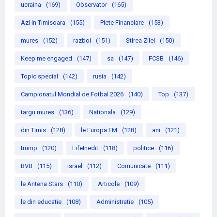
ucraina
(169)
Observator
(165)
Azi in Timisoara
(155)
Piete Financiare
(153)
mures
(152)
razboi
(151)
Stirea Zilei
(150)
Keep me engaged
(147)
sa
(147)
FCSB
(146)
Topic special
(142)
rusia
(142)
Campionatul Mondial de Fotbal 2026
(140)
Top
(137)
targu mures
(136)
Nationala
(129)
din Timis
(128)
le Europa FM
(128)
ani
(121)
trump
(120)
LifeInedit
(118)
politice
(116)
BVB
(115)
israel
(112)
Comunicate
(111)
le Antena Stars
(110)
Articole
(109)
le din educatie
(108)
Administratie
(105)