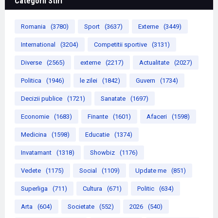
Categorii Stiri
Romania
(3780)
Sport
(3637)
Externe
(3449)
International
(3204)
Competitii sportive
(3131)
Diverse
(2565)
externe
(2217)
Actualitate
(2027)
Politica
(1946)
le zilei
(1842)
Guvern
(1734)
Decizii publice
(1721)
Sanatate
(1697)
Economie
(1683)
Finante
(1601)
Afaceri
(1598)
Medicina
(1598)
Educatie
(1374)
Invatamant
(1318)
Showbiz
(1176)
Vedete
(1175)
Social
(1109)
Update me
(851)
Superliga
(711)
Cultura
(671)
Politic
(634)
Arta
(604)
Societate
(552)
2026
(540)