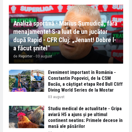
Analiză sportivă - Marius Șumudică, fără
menajamente! S-a luat de un jucător
după Rapid - CFR Cluj: „Jenant! Dobre l-
a făcut șnitel”
de
Reporter
-
03 august
Eveniment important în România -
Constantin Popovici, de la CSM
Bacău, a câștigat etapa Red Bull Cliff
Diving World Series de la Mostar
03 august
Studiu medical de actualitate - Gripa
aviară H5 a ajuns și pe ultimul
continent neatins: Primele decese în
masă ale păsărilor