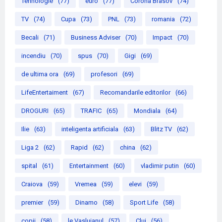
Tehnologie
(77)
euro
(77)
Corona Brasov
(74)
TV
(74)
Cupa
(73)
PNL
(73)
romania
(72)
Becali
(71)
Business Adviser
(70)
Impact
(70)
incendiu
(70)
spus
(70)
Gigi
(69)
de ultima ora
(69)
profesori
(69)
LifeEntertaiment
(67)
Recomandarile editorilor
(66)
DROGURI
(65)
TRAFIC
(65)
Mondiala
(64)
Ilie
(63)
inteligenta artificiala
(63)
Blitz TV
(62)
Liga 2
(62)
Rapid
(62)
china
(62)
spital
(61)
Entertainment
(60)
vladimir putin
(60)
Craiova
(59)
Vremea
(59)
elevi
(59)
premier
(59)
Dinamo
(58)
Sport Life
(58)
copii
(58)
le Vasluianul
(57)
Cluj
(56)