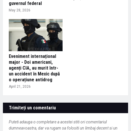
guvernul federal
May 28, 2026
Eveniment internațional
major - Doi americani,
agenți CIA, au murit într-
un accident în Mexic după
o operațiune antidrog
April 21, 2026
Trimiteți un comentariu
Puteti adauga o completare a acestei stiti ori comentariul
dumneavoastra, dar va rugam sa folositi un limbaj decent si un