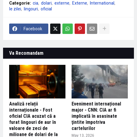
Categorie:
cia
dolari
externe
Externe
International
le zilei
lingouri
oficial
Facebook
Va Recomandam
Analiză relații
Eveniment internațional
internaționale - Fost
major - CNN: CIA ar fi
oficial CIA acuzat că a
implicată în asasinate
furat lingouri de aur în
ţintite împotriva
valoare de zeci de
cartelurilor
milioane de dolari de la
May 13, 2026