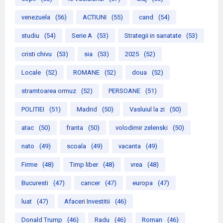
venezuela
(56)
ACTIUNI
(55)
cand
(54)
studiu
(54)
Serie A
(53)
Strategii in sanatate
(53)
cristi chivu
(53)
sia
(53)
2025
(52)
Locale
(52)
ROMANE
(52)
doua
(52)
stramtoarea ormuz
(52)
PERSOANE
(51)
POLITIEI
(51)
Madrid
(50)
Vasluiul la zi
(50)
atac
(50)
franta
(50)
volodimir zelenski
(50)
nato
(49)
scoala
(49)
vacanta
(49)
Firme
(48)
Timp liber
(48)
vrea
(48)
Bucuresti
(47)
cancer
(47)
europa
(47)
luat
(47)
Afaceri Investitii
(46)
Donald Trump
(46)
Radu
(46)
Roman
(46)