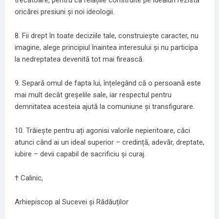
trecătoare, pentru că relațiile construite pe idealuri rezistă
oricărei presiuni și noi ideologii.
8. Fii drept în toate deciziile tale, construiește caracter, nu
imagine, alege principiul înaintea interesului și nu participa
la nedreptatea devenită tot mai firească.
9. Separă omul de fapta lui, înțelegând că o persoană este
mai mult decât greșelile sale, iar respectul pentru
demnitatea acesteia ajută la comuniune și transfigurare.
10. Trăiește pentru ați agonisi valorile nepieritoare, căci
atunci când ai un ideal superior – credință, adevăr, dreptate,
iubire – devii capabil de sacrificiu și curaj.
† Calinic,
Arhiepiscop al Sucevei și Rădăuților