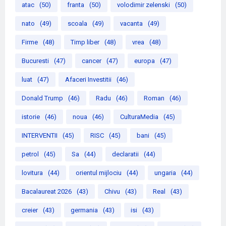
atac
(50)
franta
(50)
volodimir zelenski
(50)
nato
(49)
scoala
(49)
vacanta
(49)
Firme
(48)
Timp liber
(48)
vrea
(48)
Bucuresti
(47)
cancer
(47)
europa
(47)
luat
(47)
Afaceri Investitii
(46)
Donald Trump
(46)
Radu
(46)
Roman
(46)
istorie
(46)
noua
(46)
CulturaMedia
(45)
INTERVENTII
(45)
RISC
(45)
bani
(45)
petrol
(45)
Sa
(44)
declaratii
(44)
lovitura
(44)
orientul mijlociu
(44)
ungaria
(44)
Bacalaureat 2026
(43)
Chivu
(43)
Real
(43)
creier
(43)
germania
(43)
isi
(43)