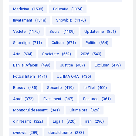
Medicina
(1598)
Educatie
(1374)
Invatamant
(1318)
Showbiz
(1176)
Vedete
(1175)
Social
(1109)
Update me
(851)
Superliga
(711)
Cultura
(671)
Politic
(634)
Arta
(604)
Societate
(552)
2026
(540)
Bani si Afaceri
(499)
Justitie
(487)
Exclusiv
(479)
Fotbal Intern
(471)
ULTIMA ORA
(436)
Brasov
(435)
Socante
(419)
le Zilei
(400)
Arad
(372)
Eveniment
(367)
Featured
(361)
Monitorul de Neamt
(341)
Ultima ora
(329)
din Neamt
(322)
Liga 1
(320)
iran
(296)
svnews
(289)
donald trump
(283)