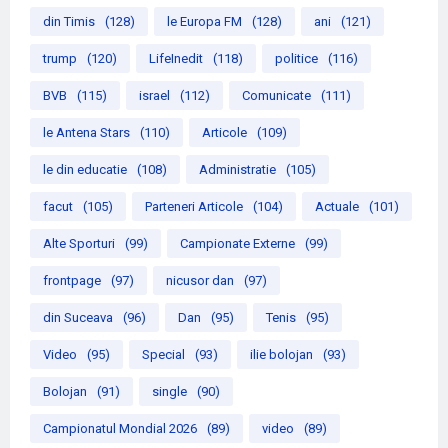
din Timis
(128)
le Europa FM
(128)
ani
(121)
trump
(120)
LifeInedit
(118)
politice
(116)
BVB
(115)
israel
(112)
Comunicate
(111)
le Antena Stars
(110)
Articole
(109)
le din educatie
(108)
Administratie
(105)
facut
(105)
Parteneri Articole
(104)
Actuale
(101)
Alte Sporturi
(99)
Campionate Externe
(99)
frontpage
(97)
nicusor dan
(97)
din Suceava
(96)
Dan
(95)
Tenis
(95)
Video
(95)
Special
(93)
ilie bolojan
(93)
Bolojan
(91)
single
(90)
Campionatul Mondial 2026
(89)
video
(89)