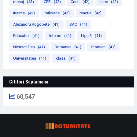
mesaj
(43)
CFR
(42)
Cristi
(42)
filme
(42)
inainte
(42)
milioane
(42)
reactie
(42)
Alexandru Rogobete
(41)
BAC
(41)
Educatiei
(41)
Interne
(41)
Liga 3
(41)
Nicusor Dan
(41)
Romaniei
(41)
Stranieri
(41)
Universitatea
(41)
clasa
(41)
Cititori Saptamana
60,547