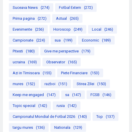
Suceava News
(274)
Fotbal Extern
(272)
Prima pagina
(272)
Actual
(265)
Evenimente
(256)
Horoscop
(249)
Local
(246)
Campionate
(224)
sua
(199)
Economic
(189)
Pitesti
(180)
Give me perspective
(179)
ucraina
(169)
Observator
(165)
Azi in Timisoara
(155)
Piete Financiare
(153)
mures
(152)
razboi
(151)
Stirea Zilei
(150)
Keep me engaged
(147)
sa
(147)
FCSB
(146)
Topic special
(142)
rusia
(142)
Campionatul Mondial de Fotbal 2026
(140)
Top
(137)
targu mures
(136)
Nationala
(129)