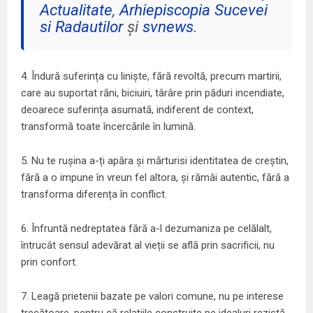
Actualitate
,
Arhiepiscopia Sucevei
si Radautilor
și
svnews
.
4. Îndură suferința cu liniște, fără revoltă, precum martirii,
care au suportat răni, biciuiri, târâre prin păduri incendiate,
deoarece suferința asumată, indiferent de context,
transformă toate încercările în lumină.
5. Nu te rușina a-ți apăra și mărturisi identitatea de creștin,
fără a o impune în vreun fel altora, și rămâi autentic, fără a
transforma diferența în conflict.
6. Înfruntă nedreptatea fără a-l dezumaniza pe celălalt,
întrucât sensul adevărat al vieții se află prin sacrificii, nu
prin confort.
7. Leagă prietenii bazate pe valori comune, nu pe interese