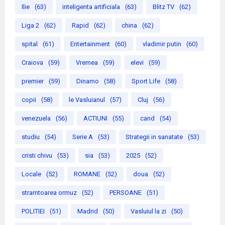
Ilie
(63)
inteligenta artificiala
(63)
Blitz TV
(62)
Liga 2
(62)
Rapid
(62)
china
(62)
spital
(61)
Entertainment
(60)
vladimir putin
(60)
Craiova
(59)
Vremea
(59)
elevi
(59)
premier
(59)
Dinamo
(58)
Sport Life
(58)
copii
(58)
le Vasluianul
(57)
Cluj
(56)
venezuela
(56)
ACTIUNI
(55)
cand
(54)
studiu
(54)
Serie A
(53)
Strategii in sanatate
(53)
cristi chivu
(53)
sia
(53)
2025
(52)
Locale
(52)
ROMANE
(52)
doua
(52)
stramtoarea ormuz
(52)
PERSOANE
(51)
POLITIEI
(51)
Madrid
(50)
Vasluiul la zi
(50)