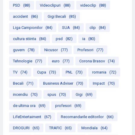
PSD
(88)
Videoclipuri
(88)
videoclip
(88)
accident
(86)
Gigi Becali
(85)
Liga Campionilor
(84)
SUA
(84)
clip
(84)
cultura stiinta
(84)
psd
(82)
ia
(80)
guvern
(78)
Nicusor
(77)
Profesori
(77)
Tehnologie
(77)
euro
(77)
Corona Brasov
(74)
TV
(74)
Cupa
(73)
PNL
(73)
romania
(72)
Becali
(71)
Business Adviser
(70)
Impact
(70)
incendiu
(70)
spus
(70)
Gigi
(69)
de ultima ora
(69)
profesori
(69)
LifeEntertaiment
(67)
Recomandarile editorilor
(66)
DROGURI
(65)
TRAFIC
(65)
Mondiala
(64)