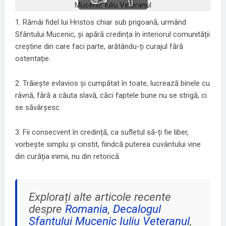
1. Rămâi fidel lui Hristos chiar sub prigoană, urmând
Sfântului Mucenic, și apără credința în interiorul comunității
creștine din care faci parte, arătându-ți curajul fără
ostentație.
2. Trăiește evlavios și cumpătat în toate, lucrează binele cu
râvnă, fără a căuta slavă, căci faptele bune nu se strigă, ci
se săvârșesc.
3. Fii consecvent în credință, ca sufletul să-ți fie liber,
vorbește simplu și cinstit, fiindcă puterea cuvântului vine
din curăția inimii, nu din retorică.
Explorați alte articole recente
despre
Romania
,
Decalogul
Sfantului Mucenic Iuliu Veteranul
,