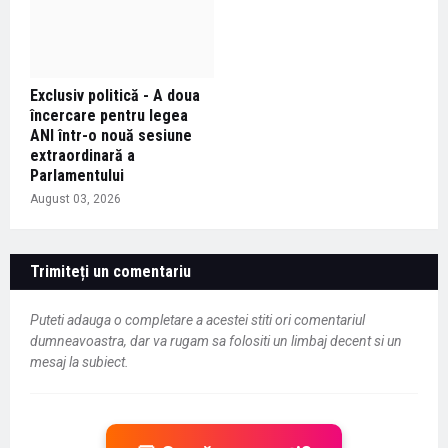
Exclusiv politică - A doua
încercare pentru legea
ANI într-o nouă sesiune
extraordinară a
Parlamentului
August 03, 2026
Trimiteți un comentariu
Puteti adauga o completare a acestei stiti ori comentariul
dumneavoastra, dar va rugam sa folositi un limbaj decent si un
mesaj la subiect.