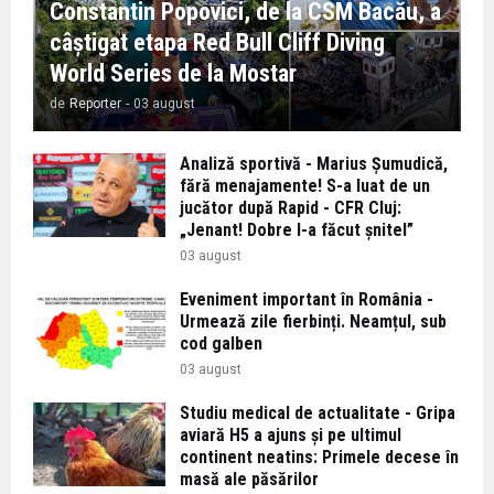
Constantin Popovici, de la CSM Bacău, a
câștigat etapa Red Bull Cliff Diving
World Series de la Mostar
de
Reporter
-
03 august
Analiză sportivă - Marius Șumudică,
fără menajamente! S-a luat de un
jucător după Rapid - CFR Cluj:
„Jenant! Dobre l-a făcut șnitel”
03 august
Eveniment important în România -
Urmează zile fierbinți. Neamțul, sub
cod galben
03 august
Studiu medical de actualitate - Gripa
aviară H5 a ajuns și pe ultimul
continent neatins: Primele decese în
masă ale păsărilor