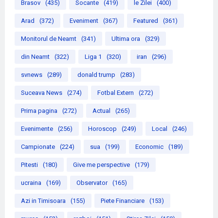
Brasov
(435)
Socante
(419)
le Zilei
(400)
Arad
(372)
Eveniment
(367)
Featured
(361)
Monitorul de Neamt
(341)
Ultima ora
(329)
din Neamt
(322)
Liga 1
(320)
iran
(296)
svnews
(289)
donald trump
(283)
Suceava News
(274)
Fotbal Extern
(272)
Prima pagina
(272)
Actual
(265)
Evenimente
(256)
Horoscop
(249)
Local
(246)
Campionate
(224)
sua
(199)
Economic
(189)
Pitesti
(180)
Give me perspective
(179)
ucraina
(169)
Observator
(165)
Azi in Timisoara
(155)
Piete Financiare
(153)