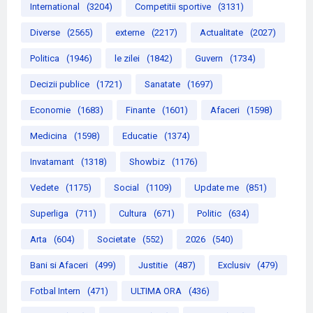
International
(3204)
Competitii sportive
(3131)
Diverse
(2565)
externe
(2217)
Actualitate
(2027)
Politica
(1946)
le zilei
(1842)
Guvern
(1734)
Decizii publice
(1721)
Sanatate
(1697)
Economie
(1683)
Finante
(1601)
Afaceri
(1598)
Medicina
(1598)
Educatie
(1374)
Invatamant
(1318)
Showbiz
(1176)
Vedete
(1175)
Social
(1109)
Update me
(851)
Superliga
(711)
Cultura
(671)
Politic
(634)
Arta
(604)
Societate
(552)
2026
(540)
Bani si Afaceri
(499)
Justitie
(487)
Exclusiv
(479)
Fotbal Intern
(471)
ULTIMA ORA
(436)