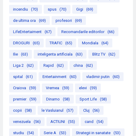
incendiu
(70)
spus
(70)
Gigi
(69)
de ultima ora
(69)
profesori
(69)
LifeEntertaiment
(67)
Recomandarile editorilor
(66)
DROGURI
(65)
TRAFIC
(65)
Mondiala
(64)
Ilie
(63)
inteligenta artificiala
(63)
Blitz TV
(62)
Liga 2
(62)
Rapid
(62)
china
(62)
spital
(61)
Entertainment
(60)
vladimir putin
(60)
Craiova
(59)
Vremea
(59)
elevi
(59)
premier
(59)
Dinamo
(58)
Sport Life
(58)
copii
(58)
le Vasluianul
(57)
Cluj
(56)
venezuela
(56)
ACTIUNI
(55)
cand
(54)
studiu
(54)
Serie A
(53)
Strategii in sanatate
(53)