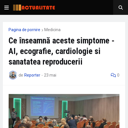
Pagina de pornire
Medicina
Ce înseamnă aceste simptome -
AI, ecografie, cardiologie si
sanatatea reproducerii
de
Reporter
-
23 mai
0