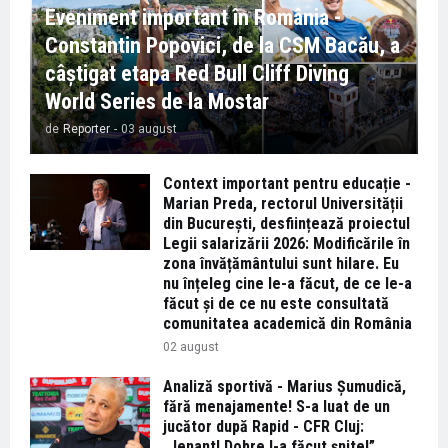
Eveniment important în România -
Constantin Popovici, de la CSM Bacău, a
câștigat etapa Red Bull Cliff Diving
World Series de la Mostar
de
Reporter
-
03 august
Context important pentru educație -
Marian Preda, rectorul Universității
din București, desființează proiectul
Legii salarizării 2026: Modificările în
zona învățământului sunt hilare. Eu
nu înțeleg cine le-a făcut, de ce le-a
făcut și de ce nu este consultată
comunitatea academică din România
02 august
Analiză sportivă - Marius Șumudică,
fără menajamente! S-a luat de un
jucător după Rapid - CFR Cluj:
„Jenant! Dobre l-a făcut șnitel”