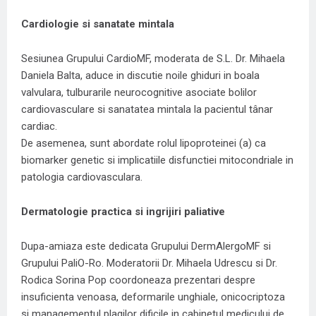
Cardiologie si sanatate mintala
Sesiunea Grupului CardioMF, moderata de S.L. Dr. Mihaela
Daniela Balta, aduce in discutie noile ghiduri in boala
valvulara, tulburarile neurocognitive asociate bolilor
cardiovasculare si sanatatea mintala la pacientul tânar
cardiac.
De asemenea, sunt abordate rolul lipoproteinei (a) ca
biomarker genetic si implicatiile disfunctiei mitocondriale in
patologia cardiovasculara.
Dermatologie practica si ingrijiri paliative
Dupa-amiaza este dedicata Grupului DermAlergoMF si
Grupului PaliO-Ro. Moderatorii Dr. Mihaela Udrescu si Dr.
Rodica Sorina Pop coordoneaza prezentari despre
insuficienta venoasa, deformarile unghiale, onicocriptoza
si managementul plagilor dificile in cabinetul medicului de