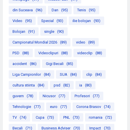
din Suceava
(96)
Dan
(95)
Tenis
(95)
Video
(95)
Special
(93)
ilie bolojan
(93)
Bolojan
(91)
single
(90)
Campionatul Mondial 2026
(89)
video
(89)
PSD
(88)
Videoclipuri
(88)
videoclip
(88)
accident
(86)
Gigi Becali
(85)
Liga Campionilor
(84)
SUA
(84)
clip
(84)
cultura stiinta
(84)
psd
(82)
ia
(80)
guvern
(78)
Nicusor
(77)
Profesori
(77)
Tehnologie
(77)
euro
(77)
Corona Brasov
(74)
TV
(74)
Cupa
(73)
PNL
(73)
romania
(72)
Becali
(71)
Business Adviser
(70)
Impact
(70)