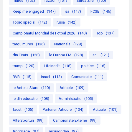
mures
(152)
razboi
(151)
Stirea Zilei
(150)
Keep me engaged
(147)
sa
(147)
FCSB
(146)
Topic special
(142)
rusia
(142)
Campionatul Mondial de Fotbal 2026
(140)
Top
(137)
targu mures
(136)
Nationala
(129)
din Timis
(128)
le Europa FM
(128)
ani
(121)
trump
(120)
LifeInedit
(118)
politice
(116)
BVB
(115)
israel
(112)
Comunicate
(111)
le Antena Stars
(110)
Articole
(109)
le din educatie
(108)
Administratie
(105)
facut
(105)
Parteneri Articole
(104)
Actuale
(101)
Alte Sporturi
(99)
Campionate Externe
(99)
frontpage
(97)
nicusor dan
(97)