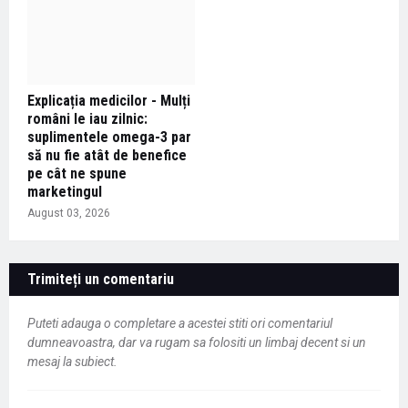
Explicația medicilor - Mulți
români le iau zilnic:
suplimentele omega-3 par
să nu fie atât de benefice
pe cât ne spune
marketingul
August 03, 2026
Trimiteți un comentariu
Puteti adauga o completare a acestei stiti ori comentariul
dumneavoastra, dar va rugam sa folositi un limbaj decent si un
mesaj la subiect.