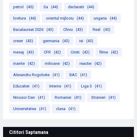
petrol
(45)
Sa
(44)
declaratii
(44)
lovitura
(44)
orientul mijlociu
(44)
ungaria
(44)
Bacalaureat 2026
(43)
Chivu
(43)
Real
(43)
creier
(43)
germania
(43)
isi
(43)
mesaj
(43)
CFR
(42)
Cristi
(42)
filme
(42)
inainte
(42)
milioane
(42)
reactie
(42)
Alexandru Rogobete
(41)
BAC
(41)
Educatiei
(41)
Interne
(41)
Liga 3
(41)
Nicusor Dan
(41)
Romaniei
(41)
Stranieri
(41)
Universitatea
(41)
clasa
(41)
Cititori Saptamana