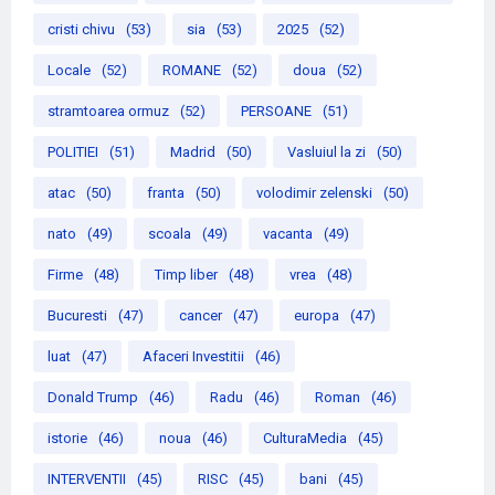
cristi chivu
(53)
sia
(53)
2025
(52)
Locale
(52)
ROMANE
(52)
doua
(52)
stramtoarea ormuz
(52)
PERSOANE
(51)
POLITIEI
(51)
Madrid
(50)
Vasluiul la zi
(50)
atac
(50)
franta
(50)
volodimir zelenski
(50)
nato
(49)
scoala
(49)
vacanta
(49)
Firme
(48)
Timp liber
(48)
vrea
(48)
Bucuresti
(47)
cancer
(47)
europa
(47)
luat
(47)
Afaceri Investitii
(46)
Donald Trump
(46)
Radu
(46)
Roman
(46)
istorie
(46)
noua
(46)
CulturaMedia
(45)
INTERVENTII
(45)
RISC
(45)
bani
(45)