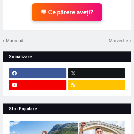
💬 Ce părere aveți?
Mai nouă
Mai veche
Socializare
Stiri Populare