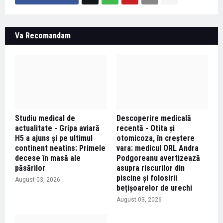
Va Recomandam
Studiu medical de
Descoperire medicală
actualitate - Gripa aviară
recentă - Otita și
H5 a ajuns și pe ultimul
otomicoza, în creștere
continent neatins: Primele
vara: medicul ORL Andra
decese în masă ale
Podgoreanu avertizează
păsărilor
asupra riscurilor din
piscine și folosirii
August 03, 2026
bețișoarelor de urechi
August 03, 2026