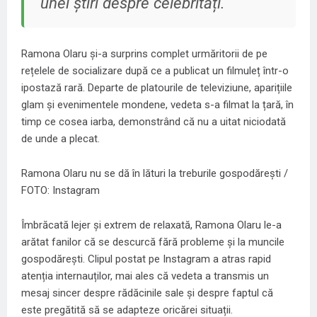
unei știri despre celebrități.
Ramona Olaru și-a surprins complet urmăritorii de pe
rețelele de socializare după ce a publicat un filmuleț într-o
ipostază rară. Departe de platourile de televiziune, aparițiile
glam și evenimentele mondene, vedeta s-a filmat la țară, în
timp ce cosea iarba, demonstrând că nu a uitat niciodată
de unde a plecat.
Ramona Olaru nu se dă în lături la treburile gospodărești /
FOTO: Instagram
Îmbrăcată lejer și extrem de relaxată, Ramona Olaru le-a
arătat fanilor că se descurcă fără probleme și la muncile
gospodărești. Clipul postat pe Instagram a atras rapid
atenția internauților, mai ales că vedeta a transmis un
mesaj sincer despre rădăcinile sale și despre faptul că
este pregătită să se adapteze oricărei situații.