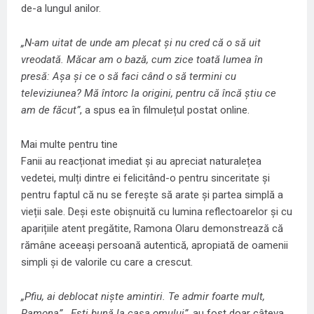
de-a lungul anilor.
„N-am uitat de unde am plecat și nu cred că o să uit
vreodată. Măcar am o bază, cum zice toată lumea în
presă: Așa și ce o să faci când o să termini cu
televiziunea? Mă întorc la origini, pentru că încă știu ce
am de făcut”
, a spus ea în filmulețul postat online.
Mai multe pentru tine
Fanii au reacționat imediat și au apreciat naturalețea
vedetei, mulți dintre ei felicitând-o pentru sinceritate și
pentru faptul că nu se ferește să arate și partea simplă a
vieții sale. Deși este obișnuită cu lumina reflectoarelor și cu
aparițiile atent pregătite, Ramona Olaru demonstrează că
rămâne aceeași persoană autentică, apropiată de oamenii
simpli și de valorile cu care a crescut.
„Pfiu, ai deblocat niște amintiri. Te admir foarte mult,
Ramona”, „Ești bună la casa omului”
, au fost doar câteva