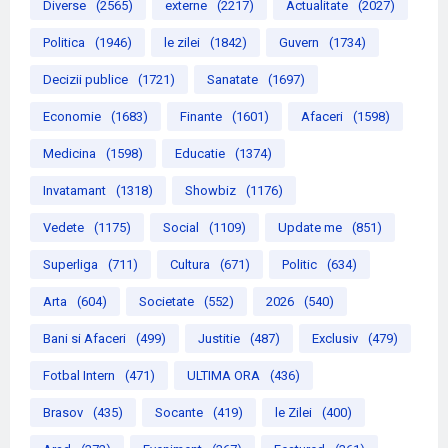
Diverse
(2565)
externe
(2217)
Actualitate
(2027)
Politica
(1946)
le zilei
(1842)
Guvern
(1734)
Decizii publice
(1721)
Sanatate
(1697)
Economie
(1683)
Finante
(1601)
Afaceri
(1598)
Medicina
(1598)
Educatie
(1374)
Invatamant
(1318)
Showbiz
(1176)
Vedete
(1175)
Social
(1109)
Update me
(851)
Superliga
(711)
Cultura
(671)
Politic
(634)
Arta
(604)
Societate
(552)
2026
(540)
Bani si Afaceri
(499)
Justitie
(487)
Exclusiv
(479)
Fotbal Intern
(471)
ULTIMA ORA
(436)
Brasov
(435)
Socante
(419)
le Zilei
(400)