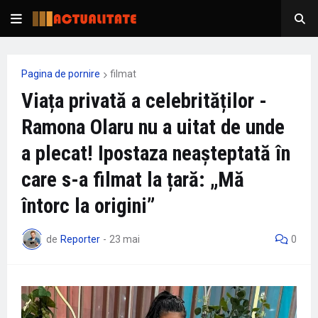
Pagina de pornire
filmat
Viața privată a celebrităților -
Ramona Olaru nu a uitat de unde
a plecat! Ipostaza neașteptată în
care s-a filmat la țară: „Mă
întorc la origini”
de
Reporter
-
23 mai
0