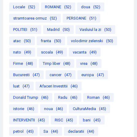
Locale
(52)
ROMANE
(52)
doua
(52)
stramtoarea ormuz
(52)
PERSOANE
(51)
POLITIEI
(51)
Madrid
(50)
Vasluiul la zi
(50)
atac
(50)
franta
(50)
volodimir zelenski
(50)
nato
(49)
scoala
(49)
vacanta
(49)
Firme
(48)
Timp liber
(48)
vrea
(48)
Bucuresti
(47)
cancer
(47)
europa
(47)
luat
(47)
Afaceri Investitii
(46)
Donald Trump
(46)
Radu
(46)
Roman
(46)
istorie
(46)
noua
(46)
CulturaMedia
(45)
INTERVENTII
(45)
RISC
(45)
bani
(45)
petrol
(45)
Sa
(44)
declaratii
(44)