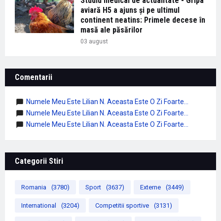
Studiu medical de actualitate - Gripa
aviară H5 a ajuns și pe ultimul
continent neatins: Primele decese în
masă ale păsărilor
03 august
Comentarii
Numele Meu Este Lilian N. Aceasta Este O Zi Foarte...
Numele Meu Este Lilian N. Aceasta Este O Zi Foarte...
Numele Meu Este Lilian N. Aceasta Este O Zi Foarte...
Categorii Stiri
Romania
(3780)
Sport
(3637)
Externe
(3449)
International
(3204)
Competitii sportive
(3131)