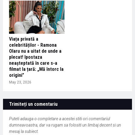
Viața privată a
celebrităților - Ramona
Olaru nu a uitat de unde a
plecat! Ipostaza
neașteptată în care s-a
filmat la țară: „Mă întorc la
origini”
May 23, 2026
Trimiteți un comentariu
Puteti adauga o completare a acestei stiti ori comentariul
dumneavoastra, dar va rugam sa folositi un limbaj decent si un
mesaj la subiect.