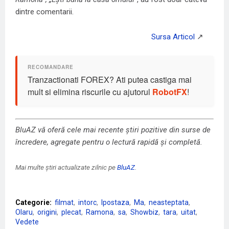
dintre comentarii.
Tranzactionati FOREX? Ati putea castiga mai
mult si elimina riscurile cu ajutorul
RobotFX
!
BluAZ vă oferă cele mai recente știri pozitive din surse de
încredere, agregate pentru o lectură rapidă și completă.
Mai multe știri actualizate zilnic pe
BluAZ
.
Categorie:
filmat
intorc
Ipostaza
Ma
neasteptata
Olaru
origini
plecat
Ramona
sa
Showbiz
tara
uitat
Vedete