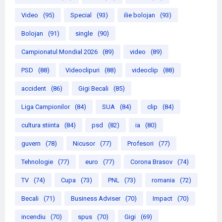
Video
(95)
Special
(93)
ilie bolojan
(93)
Bolojan
(91)
single
(90)
Campionatul Mondial 2026
(89)
video
(89)
PSD
(88)
Videoclipuri
(88)
videoclip
(88)
accident
(86)
Gigi Becali
(85)
Liga Campionilor
(84)
SUA
(84)
clip
(84)
cultura stiinta
(84)
psd
(82)
ia
(80)
guvern
(78)
Nicusor
(77)
Profesori
(77)
Tehnologie
(77)
euro
(77)
Corona Brasov
(74)
TV
(74)
Cupa
(73)
PNL
(73)
romania
(72)
Becali
(71)
Business Adviser
(70)
Impact
(70)
incendiu
(70)
spus
(70)
Gigi
(69)