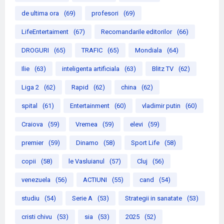
de ultima ora
(69)
profesori
(69)
LifeEntertaiment
(67)
Recomandarile editorilor
(66)
DROGURI
(65)
TRAFIC
(65)
Mondiala
(64)
Ilie
(63)
inteligenta artificiala
(63)
Blitz TV
(62)
Liga 2
(62)
Rapid
(62)
china
(62)
spital
(61)
Entertainment
(60)
vladimir putin
(60)
Craiova
(59)
Vremea
(59)
elevi
(59)
premier
(59)
Dinamo
(58)
Sport Life
(58)
copii
(58)
le Vasluianul
(57)
Cluj
(56)
venezuela
(56)
ACTIUNI
(55)
cand
(54)
studiu
(54)
Serie A
(53)
Strategii in sanatate
(53)
cristi chivu
(53)
sia
(53)
2025
(52)