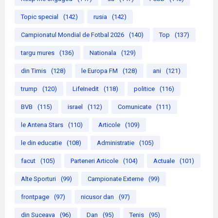
Topic special
(142)
rusia
(142)
Campionatul Mondial de Fotbal 2026
(140)
Top
(137)
targu mures
(136)
Nationala
(129)
din Timis
(128)
le Europa FM
(128)
ani
(121)
trump
(120)
LifeInedit
(118)
politice
(116)
BVB
(115)
israel
(112)
Comunicate
(111)
le Antena Stars
(110)
Articole
(109)
le din educatie
(108)
Administratie
(105)
facut
(105)
Parteneri Articole
(104)
Actuale
(101)
Alte Sporturi
(99)
Campionate Externe
(99)
frontpage
(97)
nicusor dan
(97)
din Suceava
(96)
Dan
(95)
Tenis
(95)