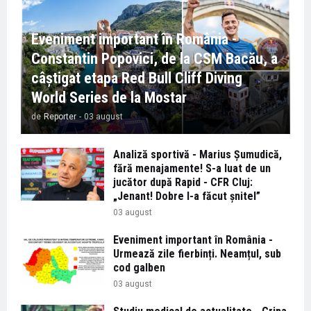
Eveniment important în România -
Constantin Popovici, de la CSM Bacău, a
câștigat etapa Red Bull Cliff Diving
World Series de la Mostar
de
Reporter
-
03 august
Analiză sportivă - Marius Șumudică,
fără menajamente! S-a luat de un
jucător după Rapid - CFR Cluj:
„Jenant! Dobre l-a făcut șnitel”
03 august
Eveniment important în România -
Urmează zile fierbinți. Neamțul, sub
cod galben
03 august