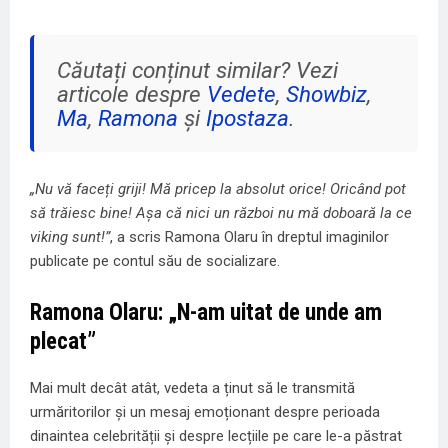
Căutați conținut similar? Vezi
articole despre
Vedete
,
Showbiz
,
Ma
,
Ramona
și
Ipostaza
.
„Nu vă faceți griji! Mă pricep la absolut orice! Oricând pot
să trăiesc bine! Așa că nici un război nu mă doboară la ce
viking sunt!”
, a scris Ramona Olaru în dreptul imaginilor
publicate pe contul său de socializare.
Ramona Olaru: „N-am uitat de unde am
plecat”
Mai mult decât atât, vedeta a ținut să le transmită
urmăritorilor și un mesaj emoționant despre perioada
dinaintea celebrității și despre lecțiile pe care le-a păstrat