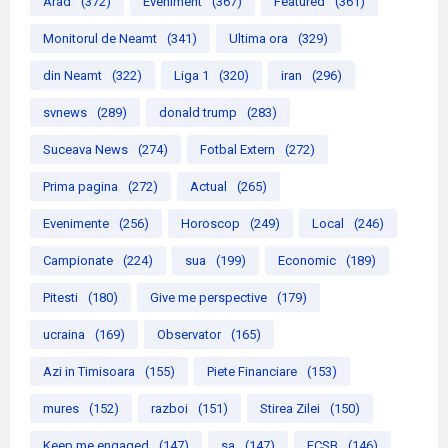
Arad
(372)
Eveniment
(367)
Featured
(361)
Monitorul de Neamt
(341)
Ultima ora
(329)
din Neamt
(322)
Liga 1
(320)
iran
(296)
svnews
(289)
donald trump
(283)
Suceava News
(274)
Fotbal Extern
(272)
Prima pagina
(272)
Actual
(265)
Evenimente
(256)
Horoscop
(249)
Local
(246)
Campionate
(224)
sua
(199)
Economic
(189)
Pitesti
(180)
Give me perspective
(179)
ucraina
(169)
Observator
(165)
Azi in Timisoara
(155)
Piete Financiare
(153)
mures
(152)
razboi
(151)
Stirea Zilei
(150)
Keep me engaged
(147)
sa
(147)
FCSB
(146)