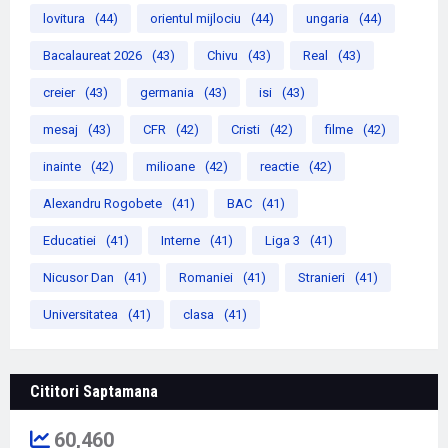
lovitura
(44)
orientul mijlociu
(44)
ungaria
(44)
Bacalaureat 2026
(43)
Chivu
(43)
Real
(43)
creier
(43)
germania
(43)
isi
(43)
mesaj
(43)
CFR
(42)
Cristi
(42)
filme
(42)
inainte
(42)
milioane
(42)
reactie
(42)
Alexandru Rogobete
(41)
BAC
(41)
Educatiei
(41)
Interne
(41)
Liga 3
(41)
Nicusor Dan
(41)
Romaniei
(41)
Stranieri
(41)
Universitatea
(41)
clasa
(41)
Cititori Saptamana
60,460